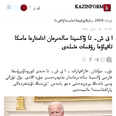
KAZINFORM
ق ز
ترەند:
2026-سايلاۋ
وقيعا
تاعايىنداۋ
اقوردا
19:40, 28 ءساۋىر 2021
ا ق ش- تا ۆاكسينا سالدىرعان ادامدارعا ماسكا
تاقپاۋعا رۇقسات ەتىلدى
نۇر- سۇلتان. قازاقپارات – ا ق ش- تا ەندى كوروناۆيرۋسقا
قارسى ۆاتسينا سالدىرعاندار بەتپەردەسىز جۇرە الادى. بۇل تۋرالى
وسى ەلدىڭ پرەزيدەنتى دجو بايدەن ءوزىنىڭ تۆيتتەردەگى
پاراقشاسىندا مالىمدەدى.