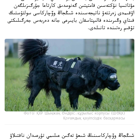
مۋتاتسيا نۇكتەسىن قامتيتىن گەنومدىق كارتاعا جۇرگىزىلگەن
اۋقىمدى زەرتتەۋ ناتيجەسىندە شىڭجاڭ وۆچاركاسى سولتۇستىك
قىتاي وڭىرىندە قالىپتاسقان بايىرعى جانە دەربەس جەرگىلىكتى
تۇقىم رەتىندە تانىلدى.
Фото: ҚХР Шыңжаң Өндіріс-құрылыс корпусы (ШӨҚК)
Қоғамдық қауіпсіздік басқармасы
شىڭجاڭ وۆچاركاسىنىڭ شىعۋ تەگىن عىلىمي تۇرعىدان ناقتىلاۋ