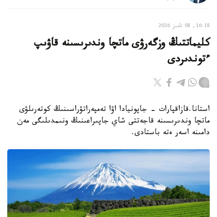
16:18, 08 تامىز 2026
كليماتتىڭ وزگەرۋى ماتچا وندىرىسىنە قاۋىپ
ءتوندىردى
استانا.قازاقپارات - جاپونيادا اۋا تەمپەراتۋراسىنىڭ كوتەرىلۋى
ماتچا وندىرىسىنە قاجەتتى شاي جاپىراعىنىڭ ونىمدىلىگى مەن
دامىنە اسەر ەتە باستادى.