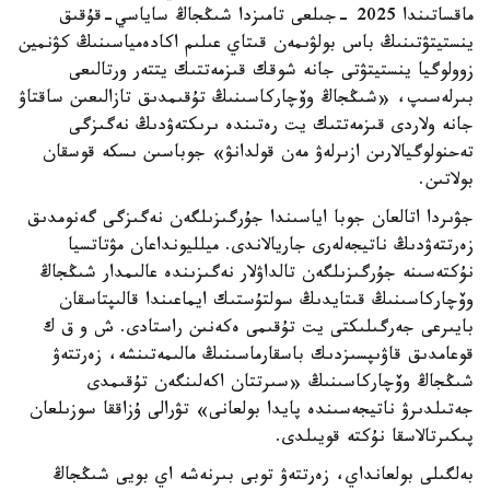
ماقساتىندا 2025 -جىلعى تامىزدا شىڭجاڭ ساياسي-قۇقىق
ينستيتۋتىنىڭ باس بولۋىمەن قىتاي عىلىم اكادەمياسىنىڭ كۋنمين
زوولوگيا ينستيتۋتى جانە شوقك قىزمەتتىك يتتەر ورتالىعى
بىرلەسىپ، «شىڭجاڭ وۆچاركاسىنىڭ تۇقىمدىق تازالىعىن ساقتاۋ
جانە ولاردى قىزمەتتىك يت رەتىندە ىرىكتەۋدىڭ نەگىزگى
تەحنولوگيالارىن ازىرلەۋ مەن قولدانۋ» جوباسىن ىسكە قوسقان
بولاتىن.
جۋىردا اتالعان جوبا اياسىندا جۇرگىزىلگەن نەگىزگى گەنومدىق
زەرتتەۋدىڭ ناتيجەلەرى جاريالاندى. ميلليونداعان مۋتاتسيا
نۇكتەسىنە جۇرگىزىلگەن تالداۋلار نەگىزىندە عالىمدار شىڭجاڭ
وۆچاركاسىنىڭ قىتايدىڭ سولتۇستىك ايماعىندا قالىپتاسقان
بايىرعى جەرگىلىكتى يت تۇقىمى ەكەنىن راستادى. ش و ق ك
قوعامدىق قاۋىپسىزدىك باسقارماسىنىڭ مالىمەتىنشە، زەرتتەۋ
شىڭجاڭ وۆچاركاسىنىڭ «سىرتتان اكەلىنگەن تۇقىمدى
جەتىلدىرۋ ناتيجەسىندە پايدا بولعانى» تۋرالى ۇزاققا سوزىلعان
پىكىرتالاسقا نۇكتە قويىلدى.
بەلگىلى بولعانداي، زەرتتەۋ توبى بىرنەشە اي بويى شىڭجاڭ