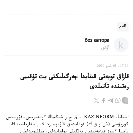
الەم
без автора
اۆتور
17:24, 08 تامىز 2026
قازاق توبەتى قىتايدا جەرگىلىكتى يت تۇقىمى
رەتىندە تانىلدى
استانا. KAZINFORM – ق ح ر شىڭجاڭ ءوندىرىس-قۇرىلىس
كورپۋسى (ش و ق ك) قوعامدىق قاۋىپسىزدىك باسقارماسىنىڭ
باسپا ءسوز قىزمەتىنەن بەلگىلى بولعانداي، ميلليونداعان