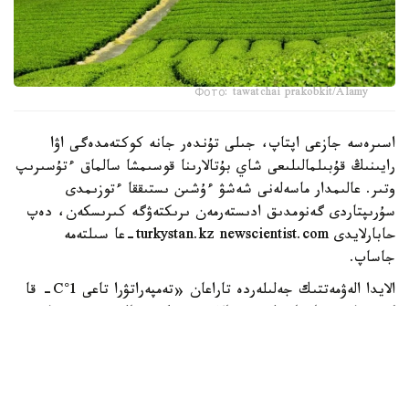
Фото: tawatchai prakobkit/Alamy
اسىرەسە جازعى اپتاپ، جىلى تۇندەر جانە كوكتەمدەگى اۋا
رايىنىڭ قۇبىلمالىلىعى شاي بۇتالارىنا قوسىمشا سالماق ءتۇسىرىپ
وتىر. عالىمدار ماسەلەنى شەشۋ ءۇشىن ىستىققا ءتوزىمدى
سۇرىپتاردى گەنومدىق ادىستەرمەن ىرىكتەۋگە كىرىسكەن، دەپ
حابارلايدى turkystan.kz newscientist.com-عا سىلتەمە
جاساپ.
الايدا الەۋمەتتىك جەلىلەردە تاراعان «تەمپەراتۋرا تاعى 1°C- قا
كوتەرىلسە، ماتچا مۇلدە جوعالادى» دەگەن مالىمدەمەنى عىلىمي
تۇرعىدان دالەلدەنگەن بولجام دەۋگە بولمايدى. قازىرگى
زەرتتەۋلەر كليماتتىڭ جىلىنۋى ءونىم كولەمىن ازايتىپ، جوعارى
ساپالى ماتچانىڭ ءدامىن وزگەرتۋى مۇمكىن ەكەنىن كورسەتەدى.
ءبىراق ناقتى ءبىر گرادۋسقا بايلانعان جويىلۋ شەگى انىقتالعان