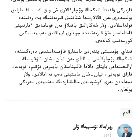
مەن شولەيتتى ايماقتارعا ابدەن بەيىمدەلگەنى بەلگىلى بولدى.
قازىرگى ۋاقىتتا شىڭجاڭ وۆچاركالارى ش و ق ك- نىڭ بارلىق
بولىمدەرى مەن قالالارىندا شتاتتىق قىزمەتتىك يت رەتىندە
قولدانىلادى. ولار شەكارالىق باقىلاۋ مەن قوعامدىق ءتارتىپتى
قامتاماسىز ەتۋ قىزمەتىندە جوعارى ايماقتىق بەيىمدىلىگىن
كورسەتىپ كەلەدى.
قىتاي جۇمىسشى يتتەردى باسقارۋ قاۋىمداستىعى دەرەگىنشە،
شىڭجاڭ وۆچاركاسى - التاي مەن تيان-شان تاۋلارىنىڭ
ارالىعىنداعى بايتاق دالادا قالىپتاسقان بايىرعى تۇقىم، توبەت،
قازاق توبەتى، تيان-شان ماستيفى دەپ تە اتالادى. ولار
ەجەلدەن بەرى كوشپەندى حالىقتاردىڭ سەنىمدى سەرىگى
بولعان.
الەم
ريزابەك نۇسىپبەك ۇلى
اۆتور