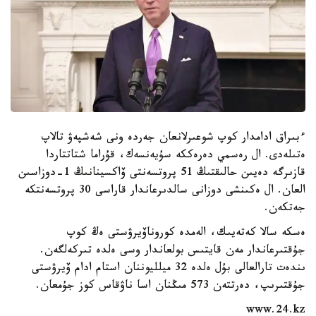
ءبىراق ادامدار كوپ شوعىرلانعان جەردە ونى شەشپەۋ تالاپ
ەتىلەدى. ال رەسمي دەرەككە سۇيەنسەك، قۇراما شتاتتاردا
قازىرگە دەيىن حالىقتىڭ 51 پروتسەنتى ۆاكسينانىڭ 1-دوزاسىن
العان. ال ەكىنشى دوزانى سالدىرعاندار قاراسى 30 پروتسەنتكە
جەتكەن.
ەسكە سالا كەتەيىك، الەمدە كوروناۆيرۋستى ەڭ كوپ
جۇقتىرعاندار مەن قايتىس بولعاندار وسى ەلدە تىركەلگەن.
ىندەت تارالعالى بۇل ەلدە 32 ميلليوننان استام ادام ۆيرۋستى
جۇقتىرىپ، دەرتتەن 573 مىڭنان اسا ناۋقاس كوز جۇمعان.
www.24.kz