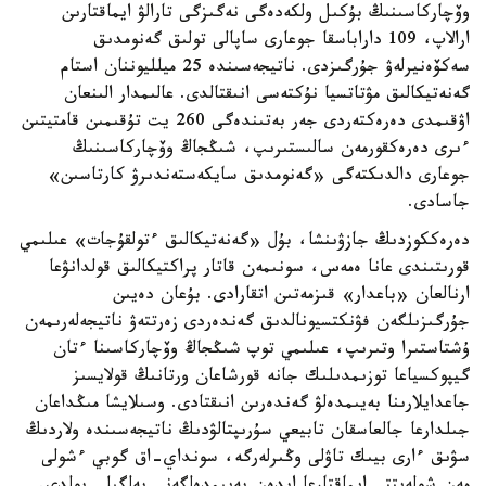
وۆچاركاسىنىڭ بۇكىل ولكەدەگى نەگىزگى تارالۋ ايماقتارىن
ارالاپ، 109 داراباسقا جوعارى ساپالى تولىق گەنومدىق
سەكۆەنيرلەۋ جۇرگىزدى. ناتيجەسىندە 25 ميلليوننان استام
گەنەتيكالىق مۋتاتسيا نۇكتەسى انىقتالدى. عالىمدار الىنعان
اۋقىمدى دەرەكتەردى جەر بەتىندەگى 260 يت تۇقىمىن قامتيتىن
ءىرى دەرەكقورمەن سالىستىرىپ، شىڭجاڭ وۆچاركاسىنىڭ
جوعارى دالدىكتەگى «گەنومدىق سايكەستەندىرۋ كارتاسىن»
جاسادى.
دەرەككوزدىڭ جازۋىنشا، بۇل «گەنەتيكالىق ءتولقۇجات» عىلىمي
قورىتىندى عانا ەمەس، سونىمەن قاتار پراكتيكالىق قولدانۋعا
ارنالعان «باعدار» قىزمەتىن اتقارادى. بۇعان دەيىن
جۇرگىزىلگەن فۋنكتسيونالدىق گەندەردى زەرتتەۋ ناتيجەلەرىمەن
ۇشتاستىرا وتىرىپ، عىلىمي توپ شىڭجاڭ وۆچاركاسىنا ءتان
گيپوكسياعا توزىمدىلىك جانە قورشاعان ورتانىڭ قولايسىز
جاعدايلارىنا بەيىمدەلۋ گەندەرىن انىقتادى. وسىلايشا مىڭداعان
جىلدارعا جالعاسقان تابيعي سۇرىپتالۋدىڭ ناتيجەسىندە ولاردىڭ
سۋىق ءارى بيىك تاۋلى وڭىرلەرگە، سونداي-اق گوبي ءشولى