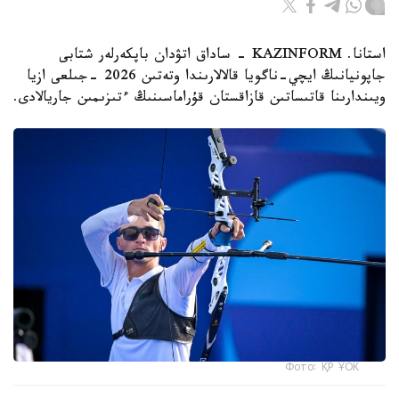
استانا. KAZINFORM - ساداق اتۋدان باپكەرلەر شتابى
جاپونيانىڭ ايچي-ناگويا قالالارىندا وتەتىن 2026 -جىلعى ازيا
ويىندارىنا قاتىساتىن قازاقستان قۇراماسىنىڭ ءتىزىمىن جاريالادى.
Фото: ҚР ҰОК