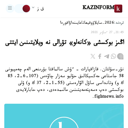
KAZINFORM
ق ز
ترەند:
2026-سايلاۋ
وقيعا
تاعايىنداۋ
اقوردا
21:45, 27 ءساۋىر 2021
اڭىز بوكسشى «كانەلو» تۋرالى نە ويلايتىنىن ايتتى
نۇر-سۇلتان. قازاقپارات - ءۇش سالماقتا بۇرىنعى الەم چەمپيونى
58 جاستاعى مەكسيكالىق حۋليو سەزار چاۆەس (107-6-2، 85
ك و) وتانداسى ساۋل الۆارەستى (55-1-2، 37 ك و) ۇلى
بوكسشى دەپ ەسەپتەمەيتىنىن مالىمدەدى، دەپ حابارلايدى
fightnews.info.