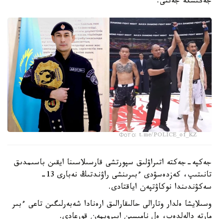
جەڭىسكە جەتتى.
Фото: t.me/POLICE_of_KZ
جەكپە-جەكتە اتىراۋلىق سپورتشى قارسىلاسىنا ايقىن باسىمدىق
تانىتىپ، كەزدەسۋدى ءبىرىنشى راۋندتىڭ نەبارى 13-
سەكۋندىندا نوكاۋتپەن اياقتادى.
وسىلايشا ەلدار وتارالى حالىقارالىق ارەنادا شەبەرلىگىن تاعى ءبىر
مارتە دالەلدەپ، ەل نامىسىن ابىرويمەن قورعادى.