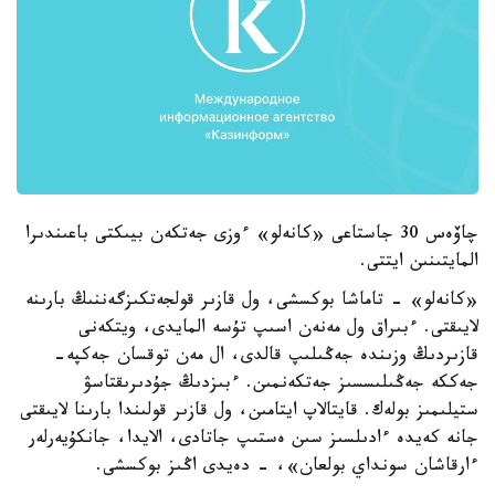
چاۆەس 30 جاستاعى «كانەلو» ءوزى جەتكەن بيىكتى باعىندىرا
المايتىنىن ايتتى.
«كانەلو» - تاماشا بوكسشى، ول قازىر قولجەتكىزگەننىڭ بارىنە
لايىقتى. ءبىراق ول مەنەن اسىپ تۇسە المايدى، ويتكەنى
قازىردىڭ وزىندە جەڭىلىپ قالدى، ال مەن توقسان جەكپە-
جەككە جەڭىلىسسىز جەتكەنمىن. ءبىزدىڭ جۇدىرىقتاسۋ
ستيلىمىز بولەك. قايتالاپ ايتامىن، ول قازىر قولىندا بارىنا لايىقتى
جانە كەيدە ءادىلسىز سىن ەستىپ جاتادى، الايدا، جانكۇيەرلەر
ءارقاشان سونداي بولعان»، - دەيدى اڭىز بوكسشى.