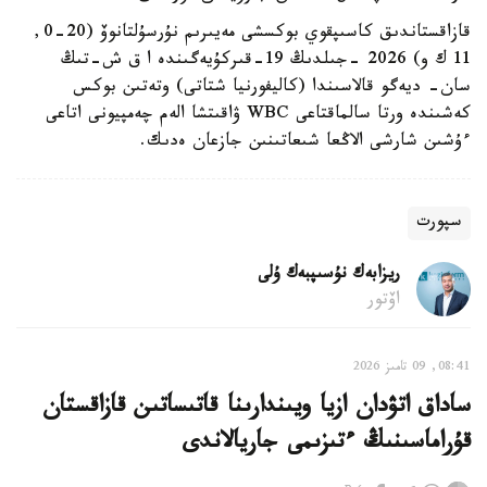
قازاقستاندىق كاسىپقوي بوكسشى مەيىرىم نۇرسۇلتانوۆ (20-0,
11 ك و) 2026 -جىلدىڭ 19-قىركۇيەگىندە ا ق ش-تىڭ
سان- ديەگو قالاسىندا (كاليفورنيا شتاتى) وتەتىن بوكس
كەشىندە ورتا سالماقتاعى WBC ۋاقىتشا الەم چەمپيونى اتاعى
ءۇشىن شارشى الاڭعا شىعاتىنىن جازعان ەدىك.
سپورت
ريزابەك نۇسىپبەك ۇلى
اۆتور
08:41, 09 تامىز 2026
ساداق اتۋدان ازيا ويىندارىنا قاتىساتىن قازاقستان
قۇراماسىنىڭ ءتىزىمى جاريالاندى