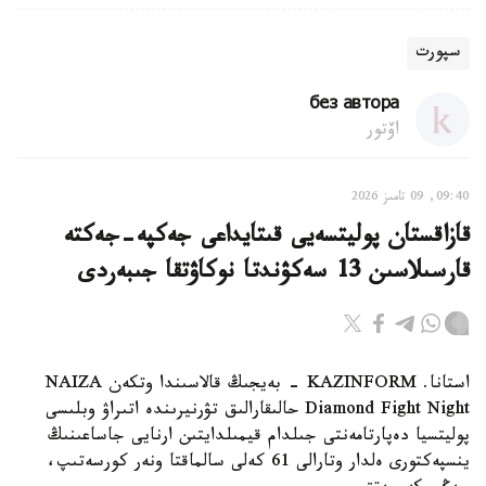
سپورت
без автора
اۆتور
09:40, 09 تامىز 2026
قازاقستان پوليتسەيى قىتايداعى جەكپە-جەكتە
قارسىلاسىن 13 سەكۋندتا نوكاۋتقا جىبەردى
استانا. KAZINFORM - بەيجىڭ قالاسىندا وتكەن NAIZA
Diamond Fight Night حالىقارالىق تۋرنيرىندە اتىراۋ وبلىسى
پوليتسيا دەپارتامەنتى جىلدام قيمىلدايتىن ارنايى جاساعىنىڭ
ينسپەكتورى ەلدار وتارالى 61 كەلى سالماقتا ونەر كورسەتىپ،