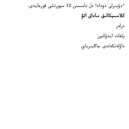
ءدۇبىرلى دودادا ەل نامىسىن 12 سپورتشى قورعايدى.
كلاسسيكالىق ساداق اتۋ
ەرلەر
يلفات ابدۋللين
داۋلەتكەلدى جاڭبىرباي
داستان كارىموۆ
ايەلدەر
الەكساندرا زەمليانوۆا
مەدينا مۇرات
ساميرا جۇماعۇلوۆا
بلوكتىق ساداق اتۋ
ەرلەر
اندرەي تيۋتيۋن