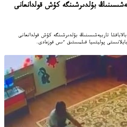
بيەشىسىنىڭ بۇلدىرشىنگە كۇش قولدانعانى
جەكەمەنشىك بالاباقشا تاربيەشىسىنىڭ بۇلدىرشىنگە كۇش قولدانعانى
 بايلانىستى پوليتسيا قىلمىستىق ءىس قوزعادى.