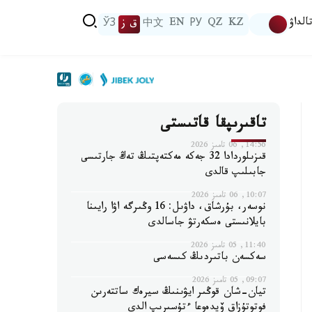
الداۋ
KZ
QZ
РУ
EN
中文
ق ز
ЎЗ
تاقىرىپقا قاتىستى
14:56, 06 تامىز 2026
قىزىلوردادا 32 جەكە مەكتەپتىڭ تەڭ جارتىسى
جابىلىپ قالدى
10:07, 06 تامىز 2026
نوسەر، بۇرشاق، داۋىل: 16 وڭىرگە اۋا رايىنا
بايلانىستى ەسكەرتۋ جاسالدى
11:40, 05 تامىز 2026
سەكسەن باتىردىڭ كىسەسى
09:07, 05 تامىز 2026
تيان-شان قوڭىر ايۋىنىڭ سيرەك ساتتەرىن
فوتوتۇزاق ۆيدەوعا ءتۇسىرىپ الدى