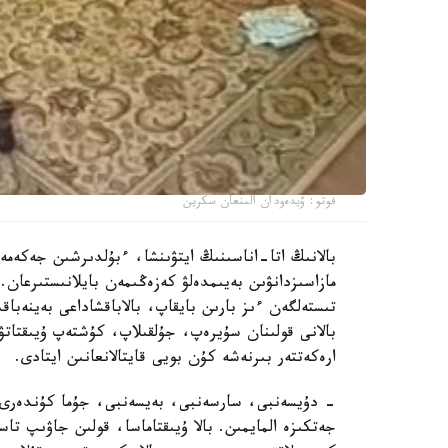
فوتو: ۆيدەودان الىنعان سكرين
بالانىڭ اتا-اناسىنىڭ ايتۋىنشا، ءبۇلدىرشىن جەكەمە
مازاسىزدانۋىن بەيىمدەلۋ كەزەڭىمەن بايلانىستىرعان. 
تىستەلگەن ءىز بارىن بايقاپ، بالاباقشاداعى بەينەباقى
بالانى قولىنان سۇيرەپ، جۇلقىلاپ، كۇشتەپ ۇيىقتاتۋ
ارەكەتتەر بىرنەشە كۇن بويى قايتالانعانىن ايتادى.
- دۇيسەنبى، سارسەنبى، بەيسەنبى، جۇما كۇندەرى ء
جەتكىزە المايمىن. بالا ۇيىقتاماسا، قولىن جاۋىپ ت