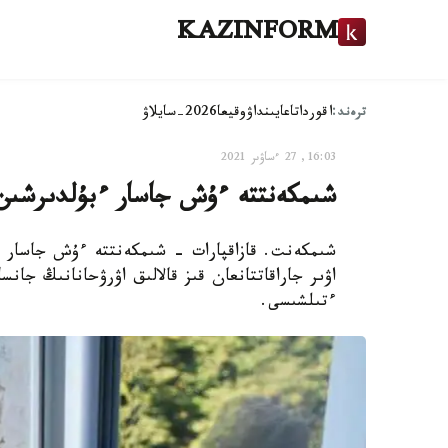
KAZINFORM
ترەند:
اقوردا
تاعايىنداۋ
وقيعا
2026-سايلاۋ
16:03, 27 ءساۋىر 2021
شىمكەنتتە ءۇش جاسار ءبۇلدىرشىن 
شىمكەنت. قازاقپارات - شىمكەنتتە ءۇش جاسار بال
اۋىر جاراقاتتانعان قىز قالالىق اۋرۋحانانىڭ جانسا
ءتىلشىسى.