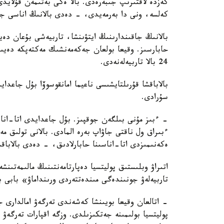
كەزدە لاقتىرىپ جىبەرەدى. بالا ەكى بەتىمەن قۇلايد
كەلسە، ونى دا بەرمەيدى، - دەدى بالانىڭ اناسى جا
بالانىڭ جاقىندارىنىڭ ايتۋىنشا، تاربيەشى بۇعان دە
حابارسىز. وقيعا بولعان جەكەمەنشىك مەكتەپكە دەيىن
24 بالا تاربيەلەنەدى.
بالاباقشا قۇرىلتايشىسى ناعيما امانقوسوۆا بۇل جاعد
سۇرادى.
- ءبىز مۇنى بىلگەن جوقپىز. بۇل جاعدايدى اتا-انا
ءبىراق ول ناقتى جاۋاپ بەرە المادى. بالانى تولىق 
ەكەنىمىزدى اتا-اناسىنا حابارلادىق، - دەدى بالاباق
اتىراۋ وبلىستىق پوليتسيا دەپارتامەنتىنىڭ مالىمەتىنش
تاربيەلەۋ جونىندەگى مىندەتتەردى ورىنداماۋ» بابى 
- اتالعان وقيعا بويىنشا كەشەندى تەرگەۋ امالدارى جۇ
پوليتسيا بولىمىنە جەتكىزىلدى. وزگە اقپارات تەرگە