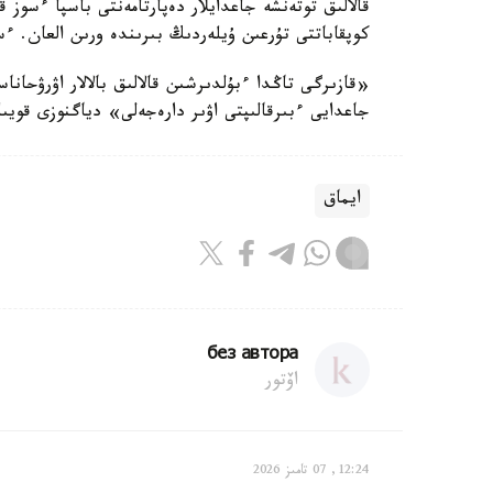
قالالىق توتەنشە جاعدايلار دەپارتامەنتى باسپا ءسوز ق
كوپقاباتتى تۇرعىن ۇيلەردىڭ بىرىندە ورىن العان. ءس
«قازىرگى تاڭدا ءبۇلدىرشىن قالالىق بالالار اۋرۋحا
جاعدايى ءبىرقالىپتى اۋىر دارەجەلى» دياگنوزى قويىل
ايماق
без автора
اۆتور
12:24, 07 تامىز 2026