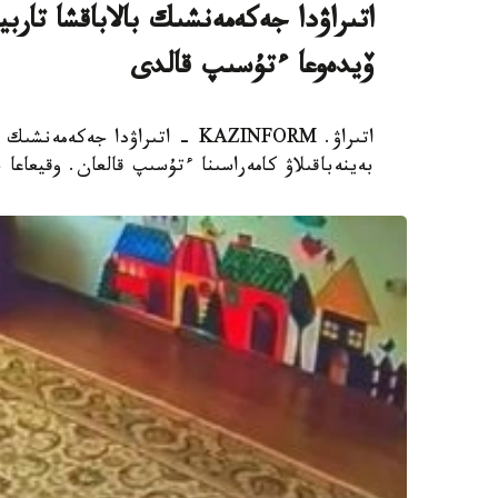
اتىراۋدا جەكەمەنشىك بالاباقشا تار
ۆيدەوعا ءتۇسىپ قالدى
اتىراۋ. KAZINFORM - اتىراۋدا 
بەينەباقىلاۋ كامەراسىنا ءتۇسىپ قالعان. وقيعاعا