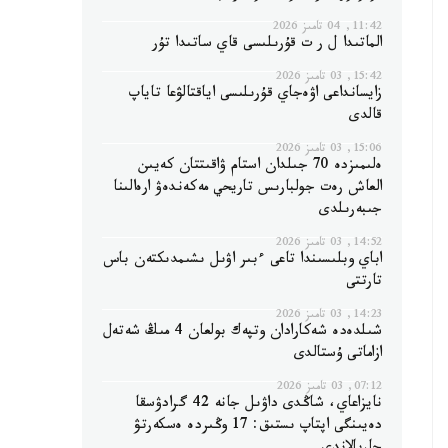
11:42, 04 تامىز 2026
الماتىدا ل ر ت قۇرىلىسى قاي ساتىدا تۇر
15:42, 03 تامىز 2026
زايسانداعى اۋەجاي قۇرىلىسى اياقتالۋعا تاياپ
قالدى
15:06, 03 تامىز 2026
ەلىمىزدە 70 جىلدان استام ۋاقىتتان كەيىن
العاش رەت جولبارىس تاريحي مەكەندەۋ ارەالىنا
جىبەرىلدى
14:52, 03 تامىز 2026
اباي وبلىسىندا تاعى ءبىر اۋىل ىشىمدىكتەن باس
تارتتى
14:23, 03 تامىز 2026
شىلدەدە شەكارادان وتپەك بولعان 4 مىڭ شەتەل
ازاماتى ۇستالدى
07:12, 03 تامىز 2026
نايزاعاي، شاڭدى داۋىل جانە 42 گرادۋسقا
دەيىنگى اپتاپ ىستىق: 17 وڭىردە ەسكەرتۋ