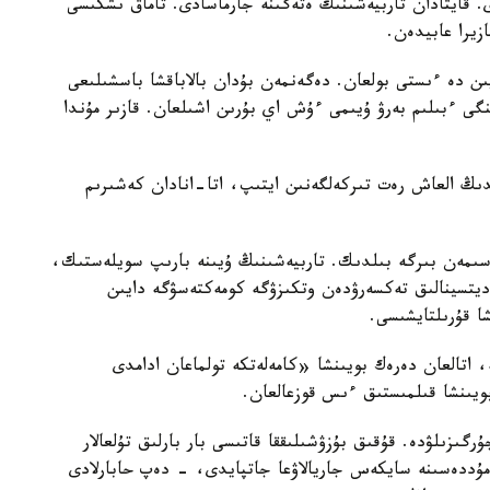
ى. قايتادان تاربيەشىنىڭ ەتەگىنە جارماسادى. تاماق ىشكىسى
زيرا عابيدەن.
يىن دە ءىستى بولعان. دەگەنمەن بۇدان بالاباقشا باسشىلىعى
گى ءبىلىم بەرۋ ۇيىمى ءۇش اي بۇرىن اشىلعان. قازىر مۇندا
ايدىڭ العاش رەت تىركەلگەنىن ايتىپ، اتا-انادان كەشىرىم
سىمەن بىرگە بىلدىك. تاربيەشىنىڭ ۇيىنە بارىپ سويلەستىك،
مەديتسينالىق تەكسەرۋدەن وتكىزۋگە كومەكتەسۋگە دايىن
شا قۇرىلتايشىسى.
ە، اتالعان دەرەك بويىنشا «كامەلەتكە تولماعان ادامدى
بويىنشا قىلمىستىق ءىس قوزعالعان.
رگىزىلۋدە. قۇقىق بۇزۋشىلىققا قاتىسى بار بارلىق تۇلعالار
ۋ مۇددەسىنە سايكەس جاريالاۋعا جاتپايدى، - دەپ حابارلادى