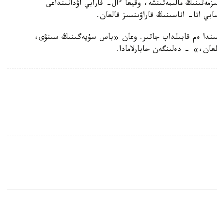
ىزمەتىنىڭ مالىمەتىنشە، وقيعا ءال- فارابي اۋدانىنداعى
ابي اتا- اناسىنىڭ قاراۋىنسىز قالعان.
ناسىندا ەم قابىلداپ جاتىر. وعان «باس سۇيەگىنىڭ سىنۋى،
عان،» - دەلىنگەن حابارلامادا.