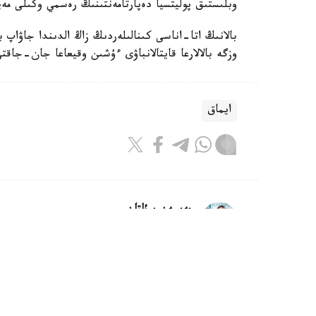
وبلىستىق پوليتسيا دەپارتامەنتىنىڭ رەسمي وكىلى مەي
بالانىڭ اتا-اناسى كىنالىلەردىڭ زاڭ الدىندا جاۋاپ 
وزگە بالالارعا قايتالانباۋى ءۇشىن وقيعاعا جان-جاقت
ايماق
بەيسەن سۇلتان
اۆتور
10:08, 07 تامىز 2026
وسكەمەندە داۋىلدان جيىرماعا جۋىق