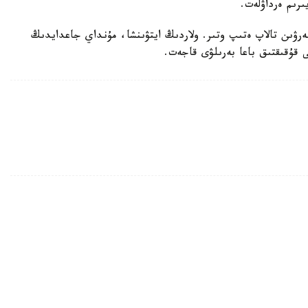
ىرىم ەرداۋلەت.
بەرۋىن تالاپ ەتىپ وتىر. ولاردىڭ ايتۋىنشا، مۇنداي جاعدايدىڭ
ى قۇقىقتىق باعا بەرىلۋى قاجەت.
 كولىك ءبۇلىندى