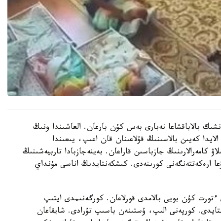
نشىك بالاباقشاعا نەبارى بەس كۇن بارعان. العاشىندا ونىڭ
الايدا كەيىن بالاسىنىڭ قۇلاعىنان قان اعىپ، يىعىندا
لاۋ كامەرالارىنىڭ جازباسىن قاراعان. بەينەجازبادا تاربيەشىنىڭ
عا ارەكەتتەنگەنى كورىنەدى. كىشكەنتايدىڭ اناسى مۇنداي
تورت كۇن بويى بالامدى قورلاعان. كورگەنىمدى ايتىپ
استايدى. كورپەنى الىپ، ۇستىنەن باسىپ تۇرادى. شايقاعان