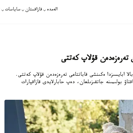
الەمدە
قازاقستان
ساياسات
ت
تەرەزەدەن قۇلاپ كەتتى
ا ابايسىزدا ەكىنشى قاباتتاعى تەرەزەدەن قۇلاپ كەتتى.
قتاۋ بولىمىنە جاتقىزىلعان، دەپ حابارلايدى قازاقپارات