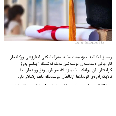
Фото: halyq-uni.kz
رەسپۋبليكالىق بيۋدجەت جانە جەرگىلىكتى اتقارۋشى ورگاندار
قاراجاتى ەسەبىنەن بولىنەتىن مەملەكەتتىك ءبىلىم بەرۋ
گرانتتارىنان بولەك، ەلىمىزدىڭ جوعارى وقۋ ورىندارىندا
تالاپكەرلەردى قولداۋعا ارنالعان وزىندىك باعدارلامالار بار.
- 2026 -جىلى جوعارى وقۋ ورىندارى ۇسىناتىن رەكتورلىق،
ۋنيۆەرسيتەتتىك جانە ىشكى ءبىلىم بەرۋ گرانتتارىنىڭ جالپى
سانى ەكى مىڭنان اسادى. گرانتتاردى بەرۋ تالاپتارىن ءار
ۋنيۆەرسيتەت دەربەس بەلگىلەيدى. ىرىكتەۋ كەزىندە ۇلتتىق
ءبىرىڭعاي تەستىلەۋ ناتيجەلەرى، اكادەميالىق جەتىستىكتەر،