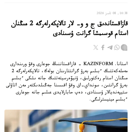
16:38, 08 تامىز 2026
قازاقستاندىق ج و و- لار تالاپكەرلەرگە 2 مىڭنان
استام قوسىمشا گرانت ۇسىنادى
استانا. KAZINFORM - قازاقستاننىڭ جوعارى وقۋ ورىندارى
مەملەكەتتىك ءبىلىم بەرۋ گرانتتارىنان بولەك، تالاپكەرلەرگە 2
مىڭنان استام رەكتورلىق، ۋنيۆەرسيتەتتىك جانە ىشكى ءبىلىم
بەرۋ گرانتىن، سونداي-اق وقۋ اقىسىنا جەڭىلدىكتەر مەن اتاۋلى
ستيپەنديالار ۇسىنادى، دەپ حابارلايدى عىلىم جانە جوعارى
ءبىلىم مينيسترلىگى.