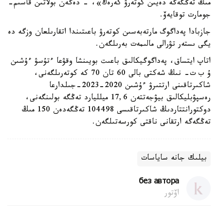
مىڭ تەڭگەگە دەيىن كوتەرۋ كەرەك»، - دەگەن بولاتىن قاسىم-
جومارت توقايەۆ.
جازبادا پەداگوگ مارتەبەسىن كوتەرۋ باعىتىندا اتقارىلعان وزگە دە
يگى ىستەر تۋرالى مالىمەت بەرىلگەن.
اتاپ ايتساق، پەداگوگيكالىق باعىت بويىنشا وقۋعا ءتۇسۋ ءۇشىن
ۇ ب ت- نىڭ شەكتى بالى 60 تان 70 كە كوتەرىلگەنى،
شاكىرتاقىنى ارتتىرۋ ءۇشىن 2020-2023-جىلدارعا
رەسپۋبليكالىق بيۋجەتتەن 17,6 ميلليارد تەڭگە بولىنگەنى،
دوكتورانتتاردىڭ شاكىرتاقىسى 104498 تەڭگەدەن 150 مىڭ
تەڭگەگە ارتقانى ناقتى كورسەتىلگەن.
بيلىك جانە ساياسات
без автора
اۆتور