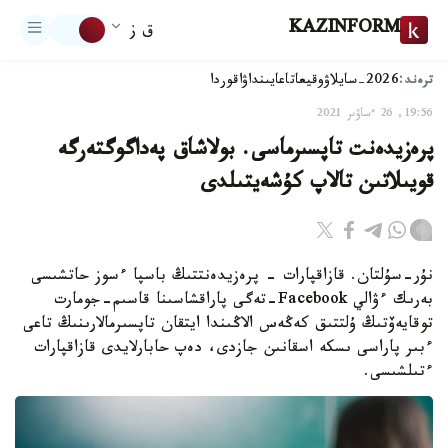
KAZINFORM
ق ز
ترەند:
2026-سايلاۋ
وقيعا
تاعايىنداۋ
اقوردا
19:56, 26 ءساۋىر 2021
پرەزيدەنت تاپسىرماسى. بولاشاق پەداگوگتەرگە
قويىلاتىن تالاپ كۇشەيتىلدى
نۇر-سۇلتان. قازاقپارات - پرەزيدەنتتىڭ باسپا ءسوز حاتشىسى
بەرىك ءۋالي Facebook-تەگى پاراقشاسىنا قاسىم-جومارت
توقايەۆتىڭ ۇلتتىق كەڭەس الاڭىندا ايتقان تاپسىرمالارىنىڭ تاعى
ءبىر پاراسى ىسكە اسقانىن جازدى، دەپ حابارلايدى قازاقپارات
ءتىلشىسى.