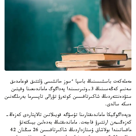
مەملەكەت باسشىسىنىڭ باسپا ءسوز حاتشىسى ۇلتتىق قوعامدىق
سەنىم كەڭەسىنىڭ 3-وتىرىسىندا پەداگوگ ماماندىعىنا وقيتىن
ستۋدەنتتەردىڭ شاكىرتاقىسىن كوتەرۋ تۋرالى تاپسىرما بەرىلگەنىن
ەسكە سالدى.
«پەداگوگيكا ماماندىقتارىنا تۇسۋگە قويىلاتىن تالاپتاردى كەزەڭ-
كەزەڭىمەن ارتتىرۋ قاجەت. ماماندىقتىڭ بەدەلىن بيىكتەتۋ
ماقساتىندا بولاشاق ۇستازداردىڭ شاكىرتاقىسىن 26 مىڭنان 42