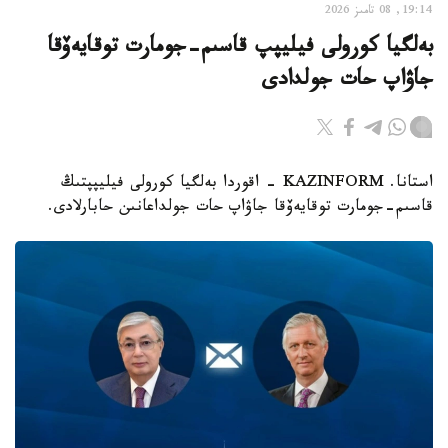
19:14, 08 تامىز 2026
بەلگيا كورولى فيليپپ قاسىم-جومارت توقايەۆقا
جاۋاپ حات جولدادى
استانا. KAZINFORM - اقوردا بەلگيا كورولى فيليپپتىڭ
قاسىم-جومارت توقايەۆقا جاۋاپ حات جولداعانىن حابارلادى.