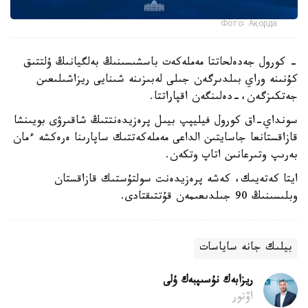
Фото: Ақорда
- كورول جەدەلحاتتا مەملەكەت باسشىسىنىڭ بەلگيانىڭ ۇلتتىق
كۇنىنە وراي بىلدىرگەن جىلى لەبىزىنە شىنايى ريزاشىلىعىن
جەتكىزگەن،-دەلىنگەن اقپاراتتا.
سونداي-اق كورول فيليپپ بيىل پرەزيدەنتتىڭ شاقىرۋى بويىنشا
قازاقستانعا جاسايتىن الداعى مەملەكەتتىك ساپارىنا ەرەكشە ءمان
بەرىپ وتىرعانىن اتاپ وتكەن.
ايتا كەتەيىك، كەشە پرەزيدەنت سولتۇستىك قازاقستان
وبلىسىنىڭ 90 جىلدىعىمەن قۇتتىقتادى.
بيلىك جانە ساياسات
ريزابەك نۇسىپبەك ۇلى
اۆتور