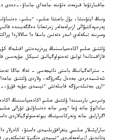
جاقسارتۋعا قىزمەت ەتۋىنە جاعداي جاساۋ،-دەدى دەن
ونىڭ ايتۋىنشا، بۇل باعىتتا عىلىم، ءبىلىم، دەنساۋل
پەرسپەكتيۆالى ازىرلەمەلەر زەرتحانا دەڭگەيىندە قال
ومىرىنە تىكەلەي اسەر ەتەتىن باسقا دا سالالاردا پراك
ۇلتتىق عىلىم اكادەمياسىنىڭ پرەزيدەنتى اقىلبەك كۇ
قازاقستاندا تولىق تەحنولوگيالىق تسيكل جۇيەسىن قال
- ستراتەگيانىڭ باستى ناتيجەسى - تەك جاڭا تەحنول
شەشىمدەردى جەدەل يگەرۋگە، ولاردى ۇلتتىق جاعدايع
ءارى جەتىلدىرۋگە قابىلەتتى ءتيىمدى جۇيە قۇرۋ،-د
وتىرىس بارىسىندا ۇلتتىق عىلىم اكادەمياسىنىڭ اكاد
سادانوۆ جانە ۇعا ءومىر جانە دەنساۋلىق تۋرالى عىلى
اگرارلىق جانە ونەركاسىپتىك بيوتەحنولوگيالاردى دامى
ساراپشىلار عىلىمي ينفراقۇرىلىمدى دامىتۋ، كادرلار دا
وتاندىق ازىرلەمەلەردى ءتيىمدى ەنگىزۋ تەتىكتەرىن قال