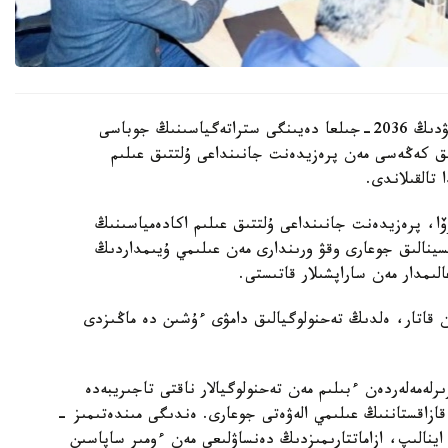
قازاقستان رەسپۋبليكاسىندا بيوتەحنولوگيالاردى دامىتۋدىڭ 2036-جىلعا دەيىنگى ستراتەگياسىنىڭ جوباسى
ىق كەڭەسى مەن پرەزيدەنت جانىنداعى ۇلتتىق عىلىم
تالقىلاندى.
وۆا، پرەزيدەنت جانىنداعى ۇلتتىق عىلىم اكادەمياسىنىڭ
تسينالىق جوعارى وقۋ ورىندارى مەن عىلىمي ۇيىمداردىڭ
ىمدار مەن ساراپشىلار قاتىستى.
ممەن قاتار، ەلدىڭ تەحنولوگيالىق دامۋى ءۇشىن دە ماڭىزدى
لەمەلەردەن ءبىلىم مەن تەحنولوگيالار ناقتى تاجىريبەدە
 قازاقستاننىڭ عىلىمي الەۋەتى جوعارى. ەندىگى مىندەتىمىز -
ا اينالىپ، ازاماتتارىمىزدىڭ دەنساۋلىعى مەن ءومىر ساپاسىن