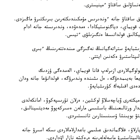
ساۋلىق ساقتاۋ ءمينيسترى.
ىق ساقتاۋ جانە ءوندىرىس مۇمكىندىكتەرىن بىرىكتىرۋ ماڭىزدى.
ىپ قويماي، دياگنوستيكادا، ەمدەۋدە، وندىرىستە جانە ادام
تيكالىق قولدانىسقا ەنگىزىلۋى ءتيىس.
رىشبايەۆ ستراتەگيانىڭ نەگىزگى مىندەتتەرىنىڭ ءبىرى
ىپتاستىرۋ ەكەنىن ايتتى.
وگيالاردى ازىرلەپ قانا قويماي، الەمدەگى ۇزدىك
ا بەيىمدەۋگە، ەل ىشىندە وندىرۋگە، قولدانۋعا جانە ودان
ەدى اقىلبەك كۇرىشبايەۆ.
ەميكتەرى ۆياچەسلاۆ لوكشين، ەرلان تۇرىسپەكوۆ، امانكەلدى
مدار ورتالىعىنىڭ باسشىسى مارلەن ەسىركەپوۆ مەديتسينالىق،
تۋ بويىنشا ۇسىنىستارىن تانىستىردى.
يارلاۋ، فلاگماندىق عىلىمي باعدارلامالاردى ىسكە اسىرۋ جانە
ىپتاستىرۋ ماسەلەلەرىنە ەرەكشە نازار اۋداردى.