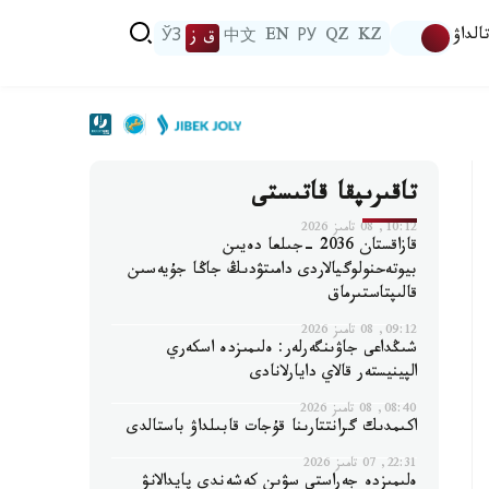
الداۋ
KZ
QZ
РУ
EN
中文
ق ز
ЎЗ
تاقىرىپقا قاتىستى
10:12, 08 تامىز 2026
قازاقستان 2036 -جىلعا دەيىن
بيوتەحنولوگيالاردى دامىتۋدىڭ جاڭا جۇيەسىن
قالىپتاستىرماق
09:12, 08 تامىز 2026
شىڭداعى جاۋىنگەرلەر: ەلىمىزدە اسكەري
الپينيستەر قالاي دايارلانادى
08:40, 08 تامىز 2026
اكىمدىك گرانتتارىنا قۇجات قابىلداۋ باستالدى
22:31, 07 تامىز 2026
ەلىمىزدە جەراستى سۋىن كەشەندى پايدالانۋ