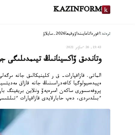
KAZINFORM
ترەند:
اقوردا
تاعايىنداۋ
وقيعا
2026-سايلاۋ
15:43, 26 ءساۋىر 2021
وتاندىق ۆاكسينانىڭ تيىمدىلىگى ج
الماتى. قازاقپارات- ق ر كلينيكالىق جانە ىرگەلى
ەپيدەميولوگيا كافەدراسىنىڭ جانە قازاق مەديتسين
ءبىلدىردى، دەپ حابارلايدى قازاقپارات ءتىلشىسى