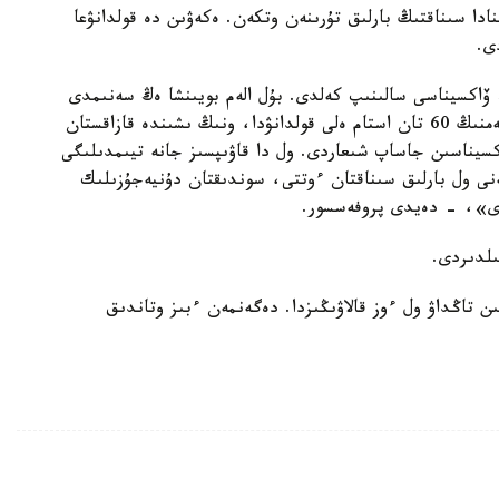
ادا سىناقتىڭ بارلىق تۇرىنەن وتكەن. ەكەۋىن دە قولدانۋعا
ى.
زاقستاندا بۇعان دەيىن رەسەيلىك «سپۋتنيكV» ۆاكسيناسى سالىنىپ كەلدى. بۇل الەم بويىنشا ەڭ سەنىمدى
ۆاكسينانىڭ ءبىرى دەپ سانالادى. سوندىقتان ونى الەمنىڭ 60 تان استام ەلى قولدانۋدا، ونىڭ ىشىندە قازاقستان
لىمىز «QazVac» وتاندىق ۆاكسيناسىن جاساپ شىعاردى. ول دا قاۋىپسىز جانە تيىمدىلىگى
نى ول بارلىق سىناقتان ءوتتى، سوندىقتان دۇنيەجۇزىلىك
ردى»، - دەيدى پروفەسسور.
ىلدىردى.
 تاڭداۋ ول ءوز قالاۋىڭىزدا. دەگەنمەن ءبىز وتاندىق