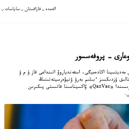
الەمدە
قازاقستان
ساياسات
ت
وعارى - پروفەسسور
 مەديتسينا اكادەميگى، اسفەندياروۆ اتىنداعى قاز ۇ م ۋ
الىق ۇزدىكسىز ءبىلىم بەرۋ ۋنيۆەرسيتەتىنىڭ
پروفەسسورى ساكەن امىرەيەۆ ونلاين بريفينگ بارىسىندا «QazVac» ۆاكسيناسىنا قاتىستى پىكىرىن
.