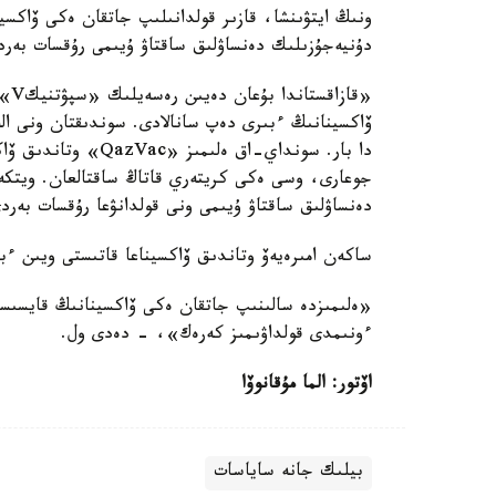
ونىڭ ايتۋىنشا، قازىر قولدانىلىپ جاتقان ەكى ۆاكسين
دۇنيەجۇزىلىك دەنساۋلىق ساقتاۋ ۇيىمى رۇقسات بەرد
«قا
دا بار. سونداي-اق ە
جوعارى، وسى ەكى كريتەري قاتاڭ ساقتالعان. ويتكە
دەنساۋلىق ساقتاۋ ۇيىمى ونى قولدانۋعا رۇقسات بە
ساكەن امىرەيەۆ وتاندىق ۆاكسيناعا قاتىستى ويىن ءب
«ەلىمىزدە سالىنىپ جاتقان ەكى ۆاكسينانىڭ قايسىسىن
ءونىمدى قولداۋىمىز كەرەك»، - دەدى ول.
اۆتور: الما مۇقانوۆا
بيلىك جانە ساياسات