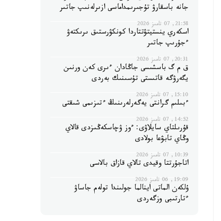
جانە باسقارۋ تۇجىرىمداماسى ازىرلەنىپ جاتىر
21:58, 07 تامىز 2026
اسكەري ينستيتۋتتاردا كونكۋرستىق ىرىكتەۋ
ءجۇرىپ جاتىر
20:31, 07 تامىز 2026
ق م گ باسشىسى جاڭادان ءىرى كەن ورنىن
يگەرۋگە قاتىستى تۇسىنىك بەردى
15:10, 07 تامىز 2026
ءبىلىم گرانتى يەگەرلەرىنىڭ ءتىزىمى شىقتى
14:52, 07 تامىز 2026
قۇرىلتاي سايلاۋى: ءوز ۋچاسكەڭىزدى قالاي
وڭاي تابۋعا بولادى
10:39, 07 تامىز 2026
اتاجۇرتتا وقيدى تالاي قازاق بالاسى
19:09, 06 تامىز 2026
ۇلكەن الماتى اينالما جولىندا تولەم جاساۋ
ءتارتىبى وزگەردى