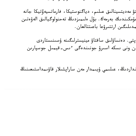
تۋ مەديتسينالىق عىلىم، دياگنوستيكا، فارماتسيەۆتيكا جانە
 مۇمكىندىك بەرمەك. بۇل ەلىمىزدىڭ تەحنولوگيالىق الەۋەتىن
لىگىن ارتتىرۋعا باعىتتالعان.
تى. دەنساۋلىق ساقتاۋ مينيسترلىگىنە ۇسىنىستاردى
 مەن ونى ىسكە اسىرۋ جونىندەگى ءىس-قيمىل جوسپارىن
داردىڭ، عىلىمي ۇيىمدار مەن ساراپشىلار قاۋىمداستىعىنىڭ