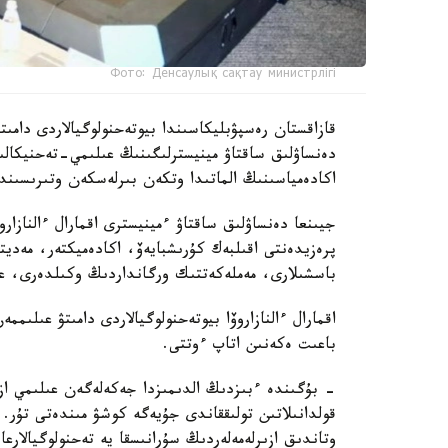
Фото: Денсаулық сақтау министрлігі
دەنساۋلىق ساقتاۋ مينيسترلىگىنىڭ عىلىمي-تەحنيكال
اكادەمياسىنىڭ الماتىدا وتكەن بىرلەسكەن وتىرىسىندا 
جيىنعا دەنساۋلىق ساقتاۋ ءمينيسترى اقمارال ءالنازار
پرەزيدەنتى اقىلبەك كۇرىشبايەۆ، اكادەميكتەر، مەدي
باسشىلارى، مەملەكەتتىك ورگانداردىڭ وكىلدەرى، عال
اقمارال ءالنازاروۆا بيوتەحنولوگيالاردى دامىتۋ عىلى
باعىت ەكەنىن اتاپ ءوتتى.
- بۇگىندە ءبىزدىڭ الدىمىزدا جەكەلەگەن عىلىمي ازىر
قولدانىلاتىن تولىققاندى جۇيەگە كوشۋ مىندەتى تۇر.
وتاندىق ازىرلەمەلەردىڭ سۇرانىسقا يە تەحنولوگيالارع