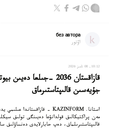
без автора
اۆتور
10:12, 08 تامىز 2026
قازاقستان 2036 -جىلعا دە
جۇيەسىن قالىپتاستىرماق
استانا. KAZINFORM - قازاقستاند
مەن پراكتيكالىق قولدانۋعا دەيىنگى تولىق سيكلد
قالىپتاستىرىلماق، دەپ حابارلايدى دەنساۋلىق سا