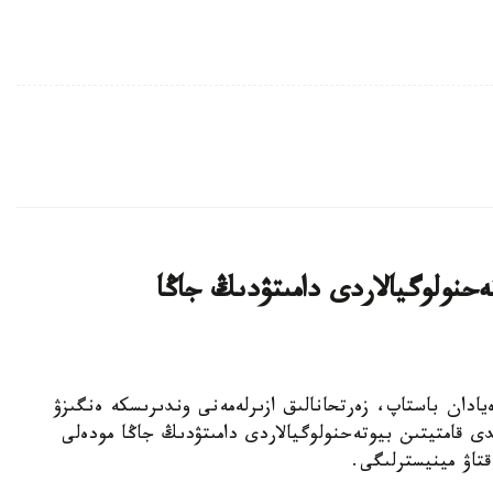
يىن بيوتەحنولوگيالاردى دامىتۋدىڭ جاڭا
ا عىلىمي يدەيادان باستاپ، زەرتحانالىق ازىرلەمەنى وندىرىسكە ەنگىزۋ
ى قامتيتىن بيوتەحنولوگيالاردى دامىتۋدىڭ جاڭا مودەلى
قتاۋ مينيسترلىگى.