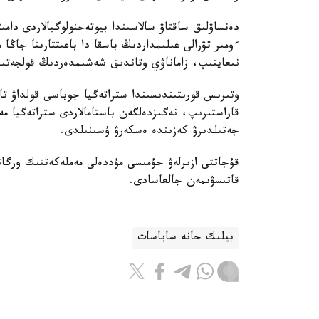
دەنساۋلىق ساقتاۋ سالاسىندا بيوتەحنولوگيالاردى دامى
ءومىر تۋرالى عىلىمداردىڭ باسقا دا باعىتتارىنا جاڭا
نىعايتىپ، زاماناۋي وتاندىق شەشىمدەردىڭ قولجەتىمدى
وتىرىس قورىتىندىسىندا ستراتەگيا جوباسى قولداۋ تاپ
قاراستىرىپ، نەگىزدەلگەن باستامالاردى ستراتەگيا
جەتىلدىرۋ كەزىندە ەسكەرۋ ۇسىنىلدى.
قۇجاتتى ازىرلەۋ جۇمىسى مۇددەلى مەملەكەتتىك ورگان
قاتىسۋىمەن جالعاسادى.
بيلىك جانە ساياسات