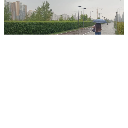
فوتو: ەلميرا ورالبايەۆا/kazinform
ۇلىتاۋ وبلىسىندا تۇندە وبلىستىڭ شىعىسىندا جاڭبىر جاۋىپ،
نايزاعاي وينايدى. سولتۇستىك- باتىستان، سولتۇستىكتەن
سوعاتىن جەلدىڭ ەكپىنى كۇندىز وبلىستىڭ سولتۇستىگى مەن
شىعىسىندا 15 م/س- قا جەتەدى. كۇندىز اۋا تەمپەراتۋراسى +35
گرادۋسقا دەيىن كوتەرىلىپ، اپتاپ ىستىق بولادى. وبلىستىڭ
سولتۇستىگى مەن ورتالىعىندا جوعارى ءورت قاۋپى، ال
وڭتۇستىگى مەن شىعىسىندا توتەنشە ءورت قاۋپى ساقتالادى.