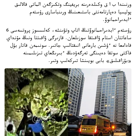
ورنىندا ب ا ق وكىلدەرىنە بريفينگ وتكىزگەن الماتى قالالىق
پوليسيا دەپارتامەنتى باستىعىنىڭ ورىنباسارى رۇستەم
ءابدىراحمانوۆ.
رۇستەم ءابدىراحمانوۆتىڭ اتاپ وتۋىنشە، كەلىسسوز پروتسەسى 6
ساعاتتان استام ۋاقىتقا سوزىلعان. قازىرگى ۋاقىتتا ونىڭ مۇنداي
قادامعا نە ءۇشىن بارعانى انىقتالىپ جاتىر. سونىمەن قاتار بۇل
فاكتى سوتقا دەيىنگى تەرگەۋدىڭ ءبىرىڭعاي تىزىلىمىنە
«بۇزاقىلىق» بابى بويىنشا تىركەلىپ وتىر.