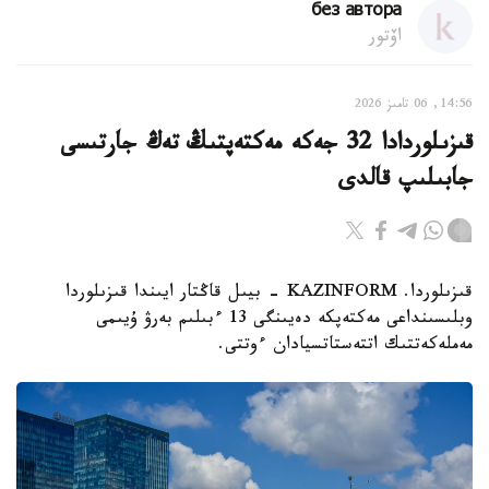
без автора
اۆتور
14:56, 06 تامىز 2026
قىزىلوردادا 32 جەكە مەكتەپتىڭ تەڭ جارتىسى
جابىلىپ قالدى
قىزىلوردا. KAZINFORM - بيىل قاڭتار ايىندا قىزىلوردا
وبلىسىنداعى مەكتەپكە دەيىنگى 13 ءبىلىم بەرۋ ۇيىمى
مەملەكەتتىك اتتەستاتسيادان ءوتتى.