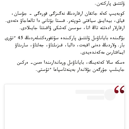
ۇلتتىق پاركتەن.
كوبەيىپ كەلە جاتقان ارقاردىڭ نەگىزگى قورەگى - جۋسان،
قياق، بيدايىق سياقتى شوپتەر. قىستا بۇتانى دا تالعاجاۋ ەتەدى.
ارقارلار ادەتتە تاڭ اتا، سوسىن كەشكى ۋاقىتتا جايىلادى.
بۇگىندە باياناۋىل ۇلتتىق پاركىندە سۇتقورەكتىلەردىڭ 45 ءتۇرى
بار. ولاردىڭ دەنى اقبەت، دالبا، قىزىلتاۋ، جەلتاۋ، سارىتاۋ
ايماقتارىن مەكەندەيدى.
ەسكە سالا كەتەيىك، باياناۋىل ورماندارىندا ەمىن- ەركىن
جايىلىپ جۇرگەن بۇلاندار بەينەتاسپاعا ءتۇستى.