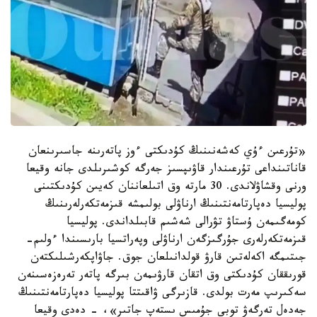
«تۇرعىن ءۇي كەشەنىنىڭ كۇدىكتى ءوز پاتەرىنە جاسىرىنعان
قاناتىنداعى تۇرعىندار قاۋىپسىز جەرگە كوشىرىلدى جانە وقيعا
ورنى وقشاۋلاندى. 30 مارتە وق اتىلعاننان كەيىن كۇدىكتىنى
پوليسيا دەپارتامەنتىنىڭ ارناۋلى بولىمشە قىزمەتكەرلەرىنىڭ
كومەگىمەن ۇستاۋ تۋرالى شەشىم قابىلداندى. پوليسيا
قىزمەتكەرلەرى جۇرگىزگەن ارناۋلى وپەراتسيا بارىسىندا ءولىم-
جىتىمگە اكەلەتىن قارۋ قولدانىلعان جوق. جاۋاپكەرشىلىكتەن
قورىققان كۇدىكتى وق اتقان قارۋىمەن بىرگە پاتەر تەرەزەسىنەن
سەكىرىپ مەرت بولدى. قازىرگى ۋاقىتتا پوليسيا دەپارتامەنتىنىڭ
جەدەل تەرگەۋ توبى جۇمىس ىستەپ جاتىر»، - دەدى وقيعا