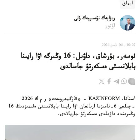
ايماق
ريزابەك نۇسىپبەك ۇلى
اۆتور
10:07, 06 تامىز 2026
نوسەر، بۇرشاق، داۋىل: 16 وڭىرگە اۋا رايىنا
بايلانىستى ەسكەرتۋ جاسالدى
استانا. KAZINFORM - «قازگيدرومەت» ر م ك 2026
-جىلعى 6-تامىزعا ارنالعان اۋا رايىنا بايلانىستى ەلىمىزدىڭ 16
وڭىرىندە داۋىلدى ەسكەرتۋ جاريالادى.