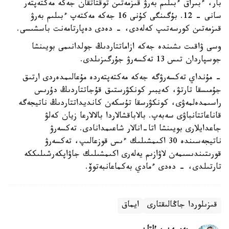
بار، ءبىراق ءبىلىم بەرۋ قىزمەتىن توقتاتقان جەكە مەكتەپتەر
سانى - 12. بۇگىنگى كۇنى 16 جەكە مەكتەپ ءبىلىم بەرۋ
قىزمەتىن كورسەتىپ كەلەدى، - دەدى دەپارتامەنت باسشىسى.
وسى ۋاقىت ىشىندە جەكە ازاماتتاردىڭ جولدانىمى بويىنشا
جوسپاردان تىس 13 تەكسەرۋ جۇرگىزىلدى.
- مۇنداي تەكسەرۋگە جەكە مەكتەپتەردە مۇعالىمدەردى ارتىق
جۇمىسقا تارتۋ، كەيبىر كونكۋرستىق قۇجاتتاردىڭ دۇرىس
راسىمدەلمەۋى، كونكۋرسقا تۇسكەن كانديداتتاردىڭ ناتيجەگە
قاناعاتتانباۋى سەبەپ. بالاباقشالاردا بالالارعا زيان كەلۋ
جاعدايلارى بويىنشا اتا-انالار شاعىمدانادى. تەكسەرۋ
ناتيجەسىندە 30 اكىمشىلىك ءىس قوزعالىپ، تەكسەرۋ
قورىتىندىسىمەن لاۋازىم يەلەرى اكىمشىلىك جاۋاپكەرشىلىككە
تارتىلدى، - دەدى ءمادي بەكماعانبەتوۆ.
قىزىلوردا جاڭالىقتارى
ايماق