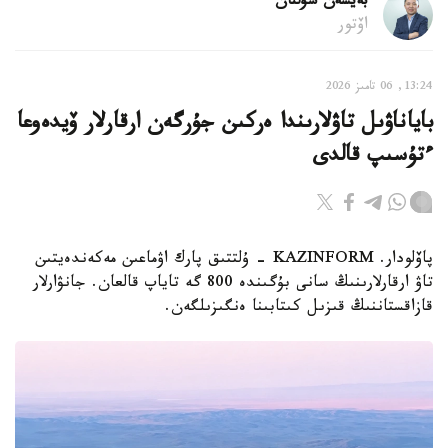
بەيسەن سۇلتان
اۆتور
13:24, 06 تامىز 2026
باياناۋىل تاۋلارىندا ەركىن جۇرگەن ارقارلار ۆيدەوعا
ءتۇسىپ قالدى
پاۆلودار. KAZINFORM - ۇلتتىق پارك اۋماعىن مەكەندەيتىن
تاۋ ارقارلارىنىڭ سانى بۇگىندە 800 گە تاياپ قالعان. جانۋارلار
قازاقستاننىڭ قىزىل كىتابىنا ەنگىزىلگەن.