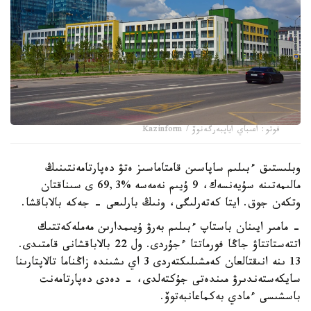
فوتو: اعىباي اياپبەرگەنوۆ / Kazinform
وبلىستىق ءبىلىم ساپاسىن قامتاماسىز ەتۋ دەپارتامەنتىنىڭ
مالىمەتىنە سۇيەنسەك، 9 ۇيىم نەمەسە %69,3 ى سىناقتان
وتكەن جوق. ايتا كەتەرلىگى، ونىڭ بارلىعى - جەكە بالاباقشا.
- مامىر ايىنان باستاپ ءبىلىم بەرۋ ۇيىمدارىن مەملەكەتتىك
اتتەستاتتاۋ جاڭا فورماتتا ءجۇردى. ول 22 بالاباقشانى قامتىدى.
13 ىنە انىقتالعان كەمشىلىكتەردى 3 اي ىشىندە زاڭناما تالاپتارىنا
سايكەستەندىرۋ مىندەتى جۇكتەلدى، - دەدى دەپارتامەنت
باسشىسى ءمادي بەكماعانبەتوۆ.