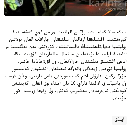
ەسكە سالا كەتەيىك، بۇگىن الماتىدا تۇرعىن ءۇي كەشەنىنىڭ
كۇزەتشىسى اڭشىلىققا ارنالعان مىلتىقتان جاراقات العان بولاتىن.
پوليتسيا دەپارتامەنتىنىڭ مالىمەتىنشە، كۇزەتشى مەن بەلگىسىز ەر
ادامنىڭ اراسىندا تۋىنداعان جانجال سالدارىنان كۇزەتشىنىڭ
اياعى اڭشىلىق مىلتىقتان جارالانعان. ول اۋرۋحانادا جاتىر.
پوليسيا تۇرعىن ۇيدەگى پاتەرگە تىعىلعان اتقىشپەن كەلىسسوز
جۇرگىزگەن. قارۋلى ادام كەلىسسوزدەن باس تارتتى. وعان قوسا،
ول باسپالداق الاڭىنا قاراي 10 نان استام وق اتقان. كەيىننەن
كۇدىكتى تەرەزەدەن سەكىرىپ كەتتى. ول وقيعا ورنىندا كوز
جۇمدى.
ايماق