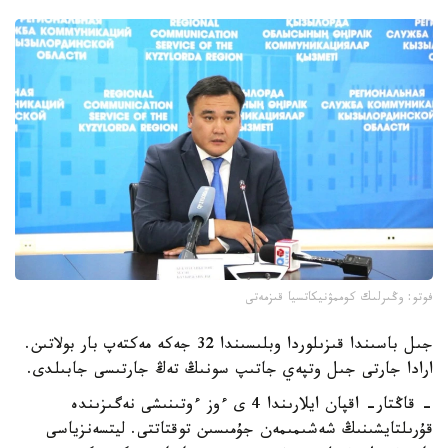
فوتو: وڭىرلىك كوممۋنيكاتسيا قىزمەتى
جىل باسىندا قىزىلوردا وبلىسىندا 32 جەكە مەكتەپ بار بولاتىن.
ارادا جارتى جىل وتپەي جاتىپ سونىڭ تەڭ جارتىسى جابىلدى.
- قاڭتار- اقپان ايلارىندا 4 ى ءوز ءوتىنىشى نەگىزىندە
قۇرىلتايشىنىڭ شەشىمىمەن جۇمىسىن توقتاتتى. ليتسەنزياسى