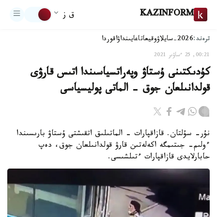
KAZINFORM
ق ز
ترەند:
2026-سايلاۋ
وقيعا
تاعايىنداۋ
اقوردا
00:21, 25 ءساۋىر 2021
كۇدىكتىنى ۇستاۋ وپەراتسياسىندا اتىس قارۋى
قولدانىلعان جوق - الماتى پوليسياسى
نۇر- سۇلتان. قازاقپارات - الماتىلىق اتقىشتى ۇستاۋ بارىسىندا
ءولىم- جىتىمگە اكەلەتىن قارۋ قولدانىلعان جوق، دەپ
حابارلايدى قازاقپارات ءتىلشىسى.