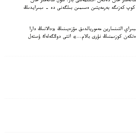
اتەمىر حان دەگەن اڭگىمەسى بار. سول ساتەمىر حان
 كوپ كەزىگە بەرمەيتىن ەسىمىن بىلگەنى دە - ىبىرايدىڭ
ىراي التىنسارين مەموريالدىق مۋزەيىنىڭ «دالانىڭ دارا
كەن كوزىمنىڭ نۇرى بالام...» اتتى دوڭگەلەك ۇستەل