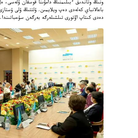
ونىڭ وتاندىق ءبىلىمنىڭ دامۋىنا قوسقان ۇلەسى، ەل
باعالانباي كەلەدى دەپ ويلايمىن. ۇلتتىڭ ۇلى ۇستازى
دەدى كىتاپ اۆتورى تىلشىلەرگە بەرگەن سۇحباتىندا.