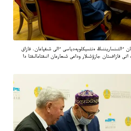
عان ءالتىنساريننىڭ ەنتسيكلوپەدياسى ءالى شىقپاعان. قازاق
 اتى قازاقستان جازۋشىلار وداعى شىعارعان انىقتامالىقتا دا