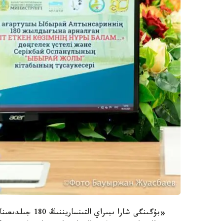
«بۇگىنگى شارا ىب