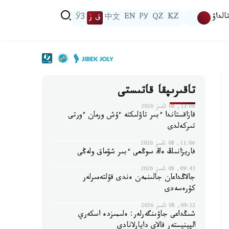
الداۋ
KZ
QZ
РУ
EN
中文
ق ز
ЎЗ
تاقىرىپقا قاتىستى
13:06, 08 تامىز 2026
قازاقستاندا ءبىر تاۋلىكتە ءۇش ورمان ءورتى
تىركەلدى
11:06, 08 تامىز 2026
فاريزانىڭ ەڭ سوڭعى ءبىر شۋماق ولەڭى
09:43, 08 تامىز 2026
جالاڭداعان جالىنمەن ەندى قۇلتەمىرلەر
كۇرەسەدى
09:12, 08 تامىز 2026
شىڭداعى جاۋىنگەرلەر: ەلىمىزدە اسكەري
الپينيستەر قالاي دايارلانادى