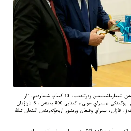
«مەن 30 جىل بويى ىبىراي ءالتىنساريننىڭ ءومىرى مەن شىعارماشىلىعىن زەرتتەدىم، 13 كىتاپ شىعاردىم. ءار
كىتاپ شىققاندا تاعى ءبىر جاڭالىقتاردى تاۋىپ الامىن. بۇگىنگى «ىبىراي جولى» كىتابى 800 بەتتەن، 6 تاراۋدان
ۋ، قازان، ىبىراي وقىعان ورىنبور اريحۆتەرىنەن الىنعان تىڭ