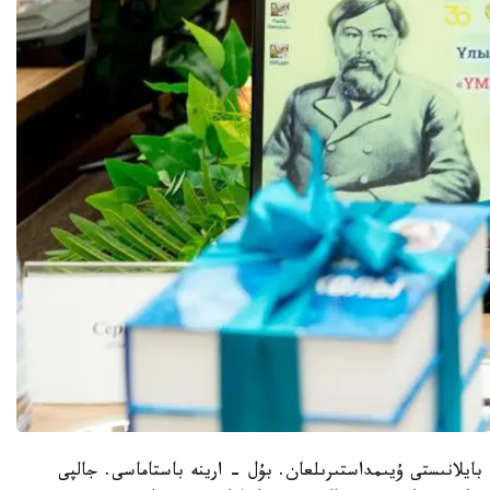
ىراي التىنساريننىڭ 180 جىلدىعىنا بايلانىستى ۇيىمداستىرىلعان. بۇل - ارينە باستاماسى. جالپى