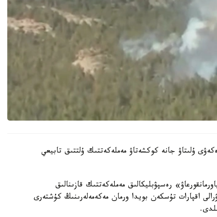
كەۋى ۇلىتاۋ جانە كوكشەتاۋ مەملەكەتتىك ۇلتتىق تابيعي
رمانقورعاۋ» رەسپۋبليكالىق مەملەكەتتىك قازىنالىق
ۋرالى اقپارات تۇسكەن بويدا ورمان مەكەمەلەرىنىڭ كۇشتەرى
لدى.