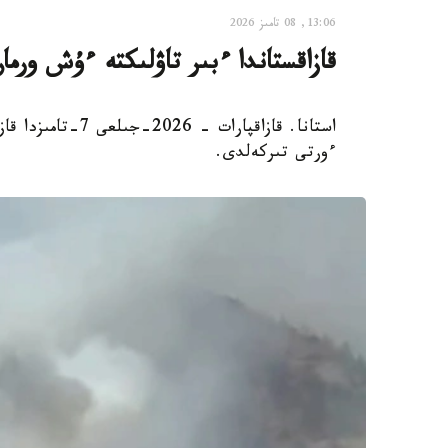
13:06, 08 تامىز 2026
قازاقستاندا ءبىر تاۋلىكتە ءۇش ورم
استانا. قازاقپارا
ءورتى تىركەلدى.