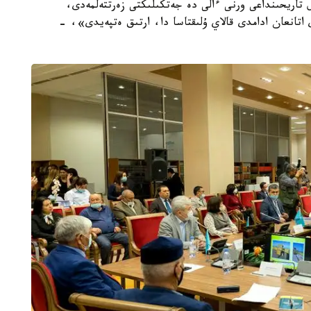
 تاريحىنداعى ورنى ءالى دە جەتكىلىكتى زەرتتەلمەدى،
 اتانعان ادامدى قالاي ۇلىقتاسا دا، ارتىق ەتپەيدى»، -