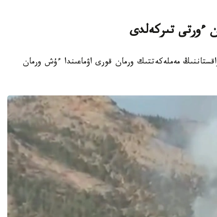
ان ءورتى تىركەلدى
ت - 2026-جىلعى 7-تامىزدا قازاقستاننىڭ مەملەكەتتىك ورمان قورى اۋماعىندا ءۇش ورمان