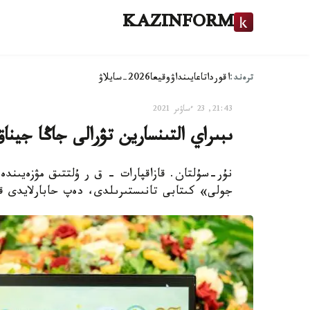
KAZINFORM
ترەند:
اقوردا
تاعايىنداۋ
وقيعا
2026-سايلاۋ
21:43, 23 ءساۋىر 2021
ىبىراي التىنسارين تۋرالى جاڭا جين
نۇر-سۇلتان. قازاقپارات - ق ر ۇلتتىق مۋزەيىندە
جولى» كىتابى تانىستىرىلدى، دەپ حابارلايدى قا