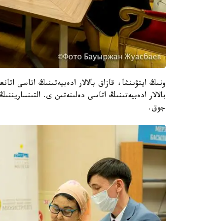
ونىڭ ايتۋىنشا، قازاق بالالار ادەبيەتىنىڭ اتاسى اتان
بالالار ادەبيەتىنىڭ اتاسى دەلىنەتىن ى. التىنساريننىڭ
جوق.