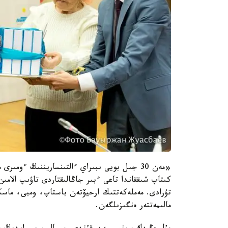
تۇرادى. مەملەكەتتىك ارحيۆتەن باستاپ، ومبى، ماسكە
مالىمەتتەر ەنگىزىلگەن.