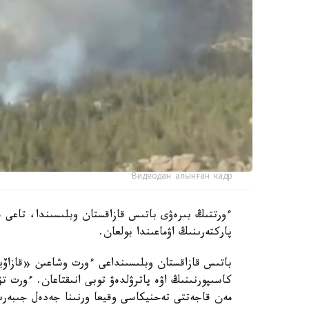
Видеодан алынған кадр
ءورتتىڭ بىرەۋى باتىس قازاقستان وبلىسىندا، تاعى ە
پاركتەرىنىڭ اۋماعىندا بولعان.
باتىس قازاقستان وبلىسىنداعى ءورت وشاعىن «قازاۆياو
كاسىپورنىنىڭ اۋە پاترۋلدەۋ توبى انىقتاعان. ءورت ت
مەن قاجەتتى تەحنيكاسى وقيعا ورنىنا جەدەل جىبەرى