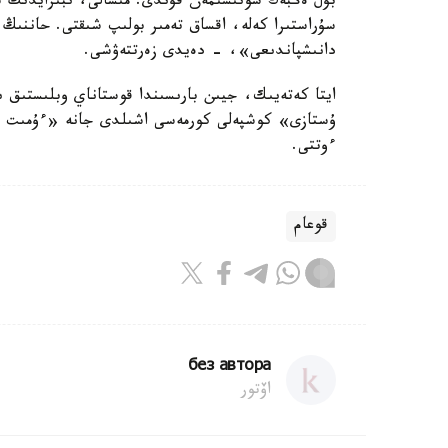
بۇل ەڭبەك سونىسىمەن قۇندى. مىسالى، ىبىرايدىڭ س
سۇراستىرا كەلە، اقساق تەمىر بولىپ شىقتى. حاننىڭ
دانىشپاندىعى»، - دەيدى زەرتتەۋشى.
ايتا كەتەيىك، جيىن بارىسىندا قوستاناي وبلىستىق ىب
ۇستازى» كوشپەلى كورمەسى اشىلدى جانە «ءۇمىت ەت
ءوتتى.
قوعام
без автора
اۆتور