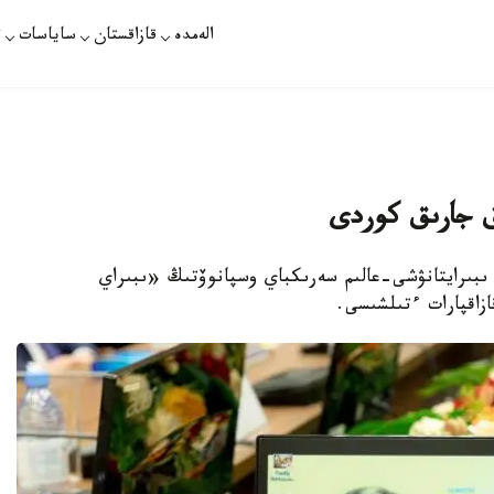
الەمدە
قازاقستان
ساياسات
ت
اق جارىق كوردى
 ىبىرايتانۋشى-عالىم سەرىكباي وسپانوۆتىڭ «ىبىراي
زاقپارات ءتىلشىسى.