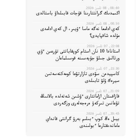
08:40, 08 تامىز 2026
اكىمدىك گرانتتارىنا قۇجات قابىلداۋ باستالدى
08:10, 08 تامىز 2026
كەي ادامعا نەگە ماسا ءۇيىر، ال كەي ادامدى
مۇلدە شاقپايدى؟
22:08, 07 تامىز 2026
استانادا 10 نان استام كوپقاباتتى تۇرعىن ءۇي
ورتالىق جىلۋ جۇيەسىنە قوسىلماعان
21:30, 07 تامىز 2026
كاسپيدەن سۋدى تازارتۋعا كومەكتەسەتىن
سيرەك ۇلۋ تابىلدى
21:09, 07 تامىز 2026
قازاقستان ازاماتتارى ءۇشىن شەتەلدە بالانىڭ
تۋعانىن تىركەۋ ەرەجەلەرى وزگەردى
20:45, 07 تامىز 2026
بيىل ەڭ كوپ ءبىلىم بەرۋ گرانتى قانداي
ماماندىقتارعا ءبولىندى