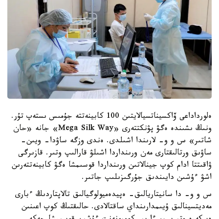
ەلورداداعى ۆاكسيناتسيالايتىن 100 كابينەتتە جۇمىس ىستەپ تۇر.
ونىڭ ىشىندە ەگۋ پۋنكتتەرى «Mega Silk Way» جانە «حان
شاتىر» س و و- لارىندا اشىلدى. ەندى وزگە ساۋدا- ويىن-
ساۋىق ورتالىقتارى مەن ورىنداردا اشىلۋ قارالىپ وتىر. قازىرگى
ۋاقىتتا ادام كوپ جينالاتىن ورىنداردا قوسىمشا ەگۋ كابينەتتەرىن
اشۋ ءۇشىن دايىندىق جۇرگىزىلىپ جاتىر.
س و و- دا سانيتاريالىق- ەپيدەميولوگيالىق تالاپتاردىڭ ءبارى
مەديتسينالىق ۇيىمدارىنداي ساقتالادى. حالىقتىڭ كوپ اعىنىن