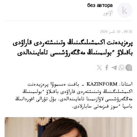
без автора
اۆتور
09:52, 10 تامىز 2026
پرەزيدەنت اكىمشىلىگىنىڭ وتىنىشتەردى قاراۋدى
باقىلاۋ ءبولىمىنىڭ مەڭگەرۋشىسى تاعايىندالدى
استانا. KAZINFORM - باقىت ەسىموۆا پرەزيدەنت
اكىمشىلىگىنىڭ وتىنىشتەردى قاراۋدى باقىلاۋ ءبولىمىنىڭ
مەڭگەرۋشىسى لاۋازىمىنا تاعايىندالدى. بۇل تۋرالى اقوردانىڭ
باسپا ءسوز قىزمەتى حابارلادى.