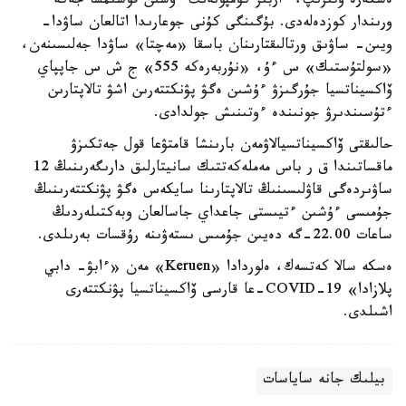
ەسكەرە وتىرىپ، ءاربىر كومپونەنت ءۇشىن قوسىمشا جەكە
ورىندار كوزدەلەدى. بۇگىنگى كۇنى جوعارىدا اتالعان ساۋدا-
ويىن- ساۋىق ورتالىقتارىنان باسقا «مەچتا» ساۋدا جەلىسىنەن،
«سولتۇستىك» س ءۇ، «نۇربەرەكە 555» ج ش س جاپپاي
ۆاكسيناتسيا جۇرگىزۋ ءۇشىن ەگۋ پۋنكتتەرىن اشۋ تالاپتارىن
ءتۇسىندىرۋ جونىندە ءوتىنىش جولدادى.
حالىقتى ۆاكسيناتسيالاۋمەن بارىنشا قامتۋعا قول جەتكىزۋ
ماقساتىندا ق ر باس مەملەكەتتىك سانيتارلىق دارىگەرىنىڭ 12
ساۋىردەگى قاۋلىسىنىڭ تالاپتارىنا سايكەس ەگۋ پۋنكتتەرىنىڭ
جۇمىسى ءۇشىن ءتيىستى جاعداي جاسالعان وبەكتىلەردىڭ
ساعات 22.00-گە دەيىن جۇمىس ىستەۋىنە رۇقسات بەرىلدى.
ەسكە سالا كەتسەك، ەلوردادا «Keruen» مەن «ءابۋ- دابي
پلازادا» COVID-19-عا قارسى ۆاكسيناتسيا پۋنكتتەرى
اشىلدى.
بيلىك جانە ساياسات