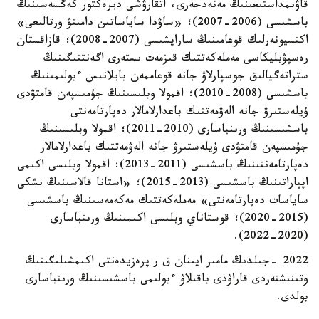
قاۋىمداستىعىنىڭ مەنەدجەرى، اتقارۋشى ديرەكتور كەڭسەسىنىڭ
باسشىسى (2006-2007)؛ «ساۋدا ساياساتىن دامىتۋ ورتالىعى»
اكتسيونەرلىك قوعامىنىڭ ساراپشىسى (2007-2008)؛ قازاقستان
رەسپۋبليكاسى مەملەكەتتىك قىزمەت ىستەرى اگەنتتىگىنىڭ
ستراتەگيالىق جوسپارلاۋ جانە قوعاممەن بايلانىس ءبولىمىنىڭ
باسشىسى (2008-2010)؛ اقمولا وبلىسىنىڭ جۇمىسپەن قامتۋدى
ۇيلەستىرۋ جانە الەۋمەتتىك باعدارلامالار دەپارتامەنتى
باسشىسىنىڭ ورىنباسارى (2010-2011)؛ اقمولا وبلىسىنىڭ
جۇمىسپەن قامتۋدى ۇيلەستىرۋ جانە الەۋمەتتىك باعدارلامالار
دەپارتامەنتىنىڭ باسشىسى (2011-2013)؛ اقمولا وبلىسى اكىمى
اپپاراتىنىڭ باسشىسى (2013-2015)؛ «استانا قالاسىنىڭ ىشكى
ساياسات دەپارتامەنتى» مەملەكەتتىك مەكەمەسىنىڭ باسشىسى
(2015-2020)؛ قوستاناي وبلىسى اكىمىنىڭ ورىنباسارى
(2020-2022).
2022 -جىلدىڭ مامىر ايىنان ق ر پرەزيدەنتى اكىمشىلىگىنىڭ
وتىنىشتەردى قاراۋدى باقىلاۋ ءبولىمى باسشىسىنىڭ ورىنباسارى
بولدى.