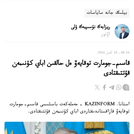
بيلىك جانە ساياسات
ريزابەك نۇسىپبەك ۇلى
اۆتور
08:16, 10 تامىز 2026
قاسىم-جومارت توقايەۆ ەل حالقىن اباي كۇنىمەن
قۇتتىقتادى
استانا. KAZINFORM - مەملەكەت باسشىسى قاسىم-جومارت
توقايەۆ قازاقستاندىقتاردى اباي كۇنىمەن قۇتتىقتادى.