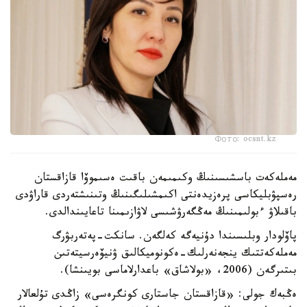
Фото: ocsnt.kz
مەملەكەت باسشىسىنىڭ وكىمىمەن باقىت ەسىموۆا قازاقستان
رەسپۋبليكاسى پرەزيدەنتى اكىمشىلىگىنىڭ وتىنىشتەردى قاراۋدى
باقىلاۋ ءبولىمىنىڭ مەڭگەرۋشىسى لاۋازىمىنا تاعايىندالدى.
پاۆلودار وبلىسىندا دۇنيەگە كەلگەن. سانكت-پەتەربۋرگ
مەملەكەتتىك ينجەنەرلىك-ەكونوميكالىق ۋنيۆەرسيتەتىن
بىتىرگەن (2006، «بولاشاق» باعدارلاماسى بويىنشا).
ەڭبەك جولى: «قازاقستان جاستارى كونگرەسى» زاڭدى تۇلعالار