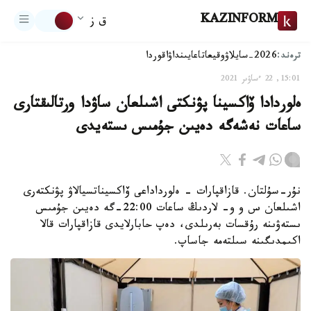
KAZINFORM
ق ز
ترەند:
2026-سايلاۋ
وقيعا
تاعايىنداۋ
اقوردا
15:01, 22 ءساۋىر 2021
ەلوردادا ۆاكسينا پۋنكتى اشىلعان ساۋدا ورتالىقتارى
ساعات نەشەگە دەيىن جۇمىس ىستەيدى
نۇر-سۇلتان. قازاقپارات - ەلورداداعى ۆاكسيناتسيالاۋ پۋنكتەرى
اشىلعان س و و- لاردىڭ ساعات 22:00-گە دەيىن جۇمىس
ىستەۋىنە رۇقسات بەرىلدى، دەپ حابارلايدى قازاقپارات قالا
اكىمدىگىنە سىلتەمە جاساپ.