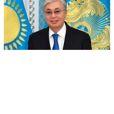
فوتو: اقوردا
پرەزيدەنت قۇتتىقتاۋىندا ۇلى ويشىلدىڭ شىعارماشىلىق جانە
زياتكەرلىك مۇراسى الەمدىك ءارى ۇلتتىق مادەنيەتتىڭ اسىل
قازىناسىندا ايرىقشا ورىن الاتىنىن اتاپ ءوتتى.
- اباي ءىلىمى - رۋحاني شامشىراعىمىز، اينىماس
تەمىرقازىعىمىز. اقىن جۇرتشىلىقتى تولعاندىراتىن كوكەيكەستى
ماسەلەلەردى بۇكپەسىز ايتىپ، حالقىمىزدى بەيقامدىق پەن
جالقاۋلىقتان اۋلاق بولۋعا شاقىردى. حاكىمنىڭ «تولىق ادام»