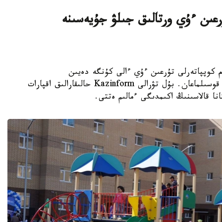
اتتى تۇرعىن ءۇي ورتالىق جىلۋ جۇيەسىنە
K - استانادا 10-نان استام كوپپاتەرلى تۇرعىن ءۇي ءالى كۇنگە دەيىن
ورتالىقتاندىرىلعان جىلۋمەن جابدىقتاۋ جۇيەسىنە قوسىلماعان. بۇل تۋرالى Kazinform حالىقارالىق اقپارات
نا قالاسىنىڭ اكىمدىگى ءمالىم ەتتى.