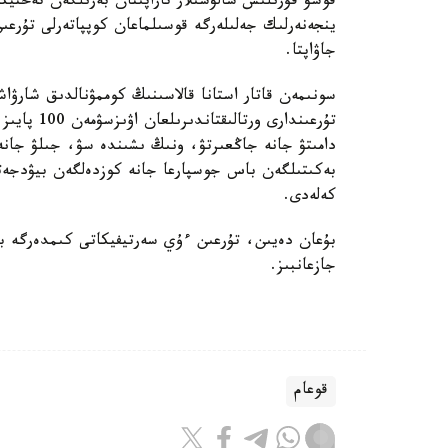
قوسۋ قۇرىلىس سالۋشىلار تاراپىنان بەرىلگەن تەحنيك
ينجەنەرلىك جەلىلەرگە قوسىلماعان كوپپاتەرلى تۇرعى
جاۋاپتا.
سونىمەن قاتار استانا قالاسىنىڭ كوممۋنالدىق شارۋاش
تۇرعىندارى 
دامىتۋ جانە جاڭعىرتۋ، ونىڭ ىشىندە سۋ، جىلۋ جانە 
بەكىتىلگەن باس جوسپارعا جانە كوزدەلگەن بيۋدجەتت
كەلەدى.
بۇعان دەيىن، تۇرعىن ءۇي سەرتيفيكاتى كىمدەرگە بە
جازعانبىز.
قوعام