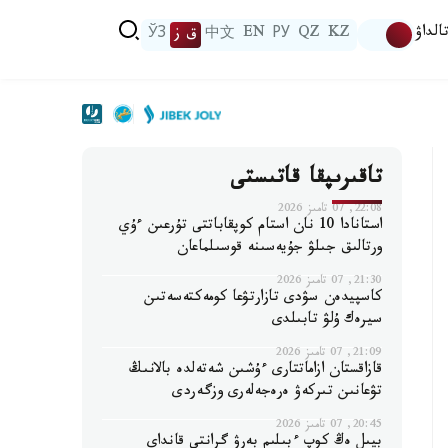
الداۋ
KZ
QZ
РУ
EN
中文
ق ز
ЎЗ
تاقىرىپقا قاتىستى
22:08, 07 تامىز 2026
استانادا 10 نان استام كوپقاباتتى تۇرعىن ءۇي
ورتالىق جىلۋ جۇيەسىنە قوسىلماعان
21:30, 07 تامىز 2026
كاسپيدەن سۋدى تازارتۋعا كومەكتەسەتىن
سيرەك ۇلۋ تابىلدى
21:09, 07 تامىز 2026
قازاقستان ازاماتتارى ءۇشىن شەتەلدە بالانىڭ
تۋعانىن تىركەۋ ەرەجەلەرى وزگەردى
20:45, 07 تامىز 2026
بيىل ەڭ كوپ ءبىلىم بەرۋ گرانتى قانداي