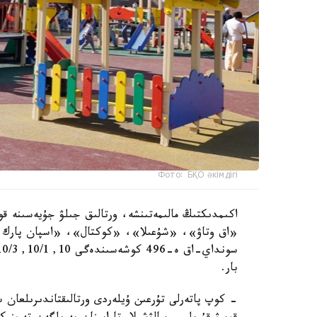
Фото: БҚО әкімдігі
اكىمدىكتىڭ مالىمەتىنشە، ورتالىق جىلۋ جۇيەسىنە قو
«اق وتاۋ»، «شۇعىلا»، «كوكتال»، «اسپان پارك و
بار.
- كوپ پاتەرلى تۇرعىن ۇيلەردى ورتالىقتاندىرىلعان 