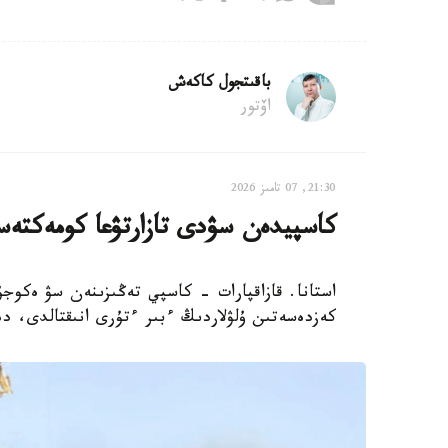
باقىتجول كاكەش
اۆتور
21:30, 07 تامىز 2026
كاسپيدەن سۋدى تازارتۋعا كومەكتەس
استانا. قازاقپارات - كاسپي تەڭىزىنەن سۋ ەكوجۇ
كەزدەسەتىن ۇلۋلاردىڭ ءبىر ءتۇرى انىقتالدى، دەپ حا