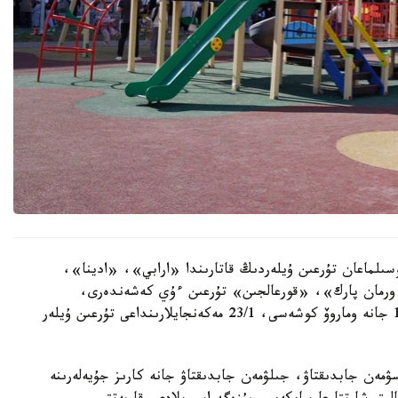
سىلماعان تۇرعىن ۇيلەردىڭ قاتارىندا «ارابي»، «ادينا»،
رمان پارك»، «قورعالجىن» تۇرعىن ءۇي كەشەندەرى،
سونداي-اق ە-496 كوشەسىندەگى 10, 10/1, 10/3 جانە وماروۆ كوشەسى، 23/1 مەكەنجايلارىنداعى تۇرعىن ۇيلەر
سۋمەن جابدىقتاۋ، جىلۋمەن جابدىقتاۋ جانە كارىز جۇيەلەرىنە