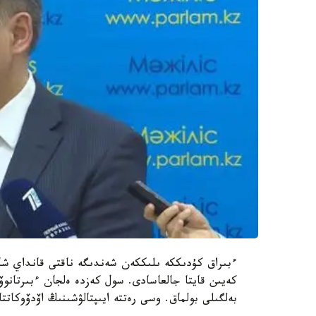
ءبىراق كۇدىككە ىلىككەن شەندىگە ناقتى قانداي شار
كەيىن قايتا جالعاسادى. سول كەزدە ەلجان ءبىرتانوۆت
بەلگىلى بولماق. وسى رەتتە ايىپتالۋشىنىڭ اۆدۆوكاتتا