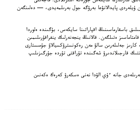
الىق شارتتارعا سايكەس جۇزەگە اسىرىلادى. قاجەتتى
ن ۇيلەردى پايدالانۋعا بەرۋگە جول بەرىلمەيدى، — دەلىنگەن
ىلىق باسقارماسىنىڭ اقپاراتىنا سايكەس، بۇگىندە ەلوردا
ورتالىقتاندىرىلعان اۋىزسۋمەن 100 پايىز قامتاماسىز ەتىلگەن. قالانىڭ ينجەنەرلىك ينفراقۇرىلىمىن
كارىز جەلىلەرىن سالۋ مەن رەكونسترۋكسيالاۋ جۇمىستارى
ىك قارجىلاندىرۋ شەگىندە تۇراقتى تۇردە جۇرگىزىلىپ
رىلەدى جانە ءۇي الۋدا نەنى ەسكەرۋ كەرەك ەكەنىن