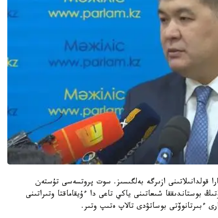
ا قولدانىلاتىنى ازىرگە بەلگىسىز. سوت پروتسەسى تۇستەن
ىڭ بوستاندىققا شىعاتىنى ياكي تاعى دا ءۇيقاماقتا وتىراتىنى
رى ءبىرتانوۆتى بوساتۋدى تالاپ ەتىپ وتىر.