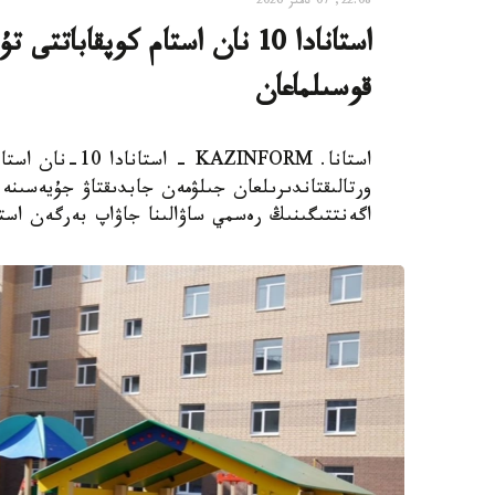
22:08, 07 تامىز 2026
استانادا 10 نان استام كوپقاب
قوسىلماعان
استانا. AZINFORM
اگەنتتىگىنىڭ رەسمي ساۋالىنا جاۋاپ بەرگەن استا