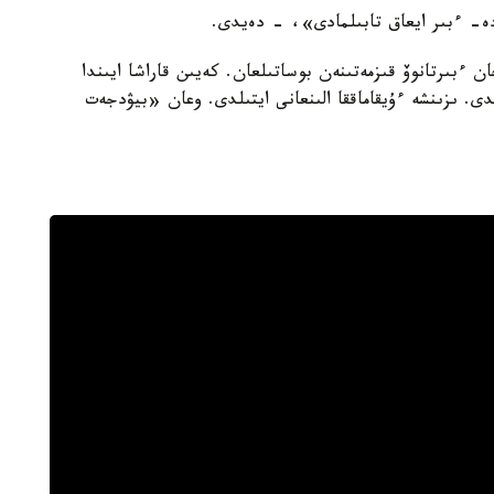
ە- ءبىر ايعاق تابىلمادى»، - دەيدى.
ن ءبىرتانوۆ قىزمەتىنەن بوساتىلعان. كەيىن قاراشا ايىندا
دى. ىزىنشە ءۇيقاماققا الىنعانى ايتىلدى. وعان «بيۋدجەت