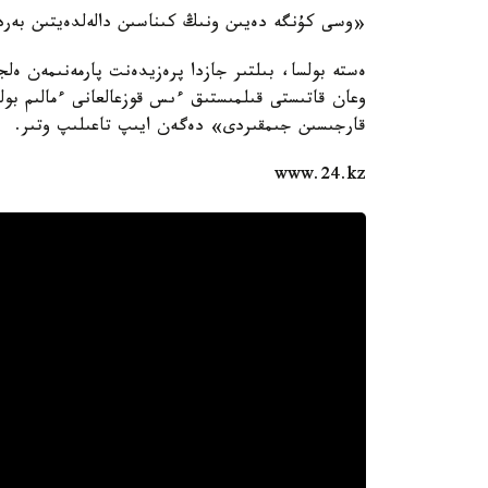
«وسى كۇنگە دەيىن ونىڭ كىناسىن دالەلدەيتىن بەرد
ەستە بولسا، بىلتىر جازدا پرەزيدەنت پارمەنىمەن ەلجا
وعان قاتىستى قىلمىستىق ءىس قوزعالعانى ءمالىم بول
قارجىسىن جىمقىردى» دەگەن ايىپ تاعىلىپ وتىر.
www.24.kz