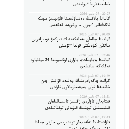
ماماندىقتارعا ءبولىندى
20:27, 07 تامىز 2026
اتا-انا بالانىڭ دەنساۋلىعىنا قاۋىپسىز سومكە
تاڭداعانى ءجون - ورتوپەد كەڭەسى
20:09, 07 تامىز 2026
الماتىدا جالعان مەملەكەتتىك تىركەۋ نومىرلەرىن
ساتقان كۇدىكتى قولعا ءتۇستى
19:46, 07 تامىز 2026
الماتىدا «بايسات» بازارى اۋكسيوندا 24 ميلليارد
تەڭگەگە ساتىلدى
19:29, 07 تامىز 2026
گرانت يەگەرلەرىنىڭ جەلىدە قۋانىش پەن
شاتتىققا تولى بەينەجازبالارى تارادى
18:21, 07 تامىز 2026
قىتايدان تاۋاردى زاڭسىز تاسىمالداعان
قىلمىستىق توپتىڭ قىزمەتى توقتاتىلدى
17:43, 07 تامىز 2026
قازاقستاندا تەلەديدار ءوندىرىسى جارتى جىلدا