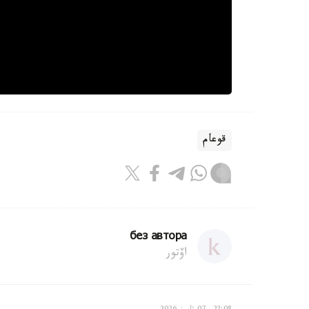
قوعام
без автора
اۆتور