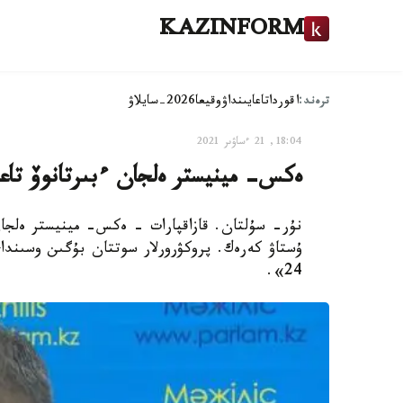
KAZINFORM
ترەند:
اقوردا
تاعايىنداۋ
وقيعا
2026-سايلاۋ
18:04, 21 ءساۋىر 2021
ەكس- مينيستر ەلجان ءبىرتانوۆ تاعى ء
نۇر- سۇلتان. قازاقپارات - ەكس- مينيستر ەلجان 
ۇستاۋ كەرەك. پروكۋرورلار سوتتان بۇگىن وسىند
24».