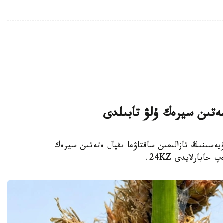
ەتىن سيرەك ۇلۋ تابىلدى
يەسىنىڭ تازالىعىن ساقتاۋعا ىقپال ەتەتىن سيرەك
بارلايدى 24KZ.