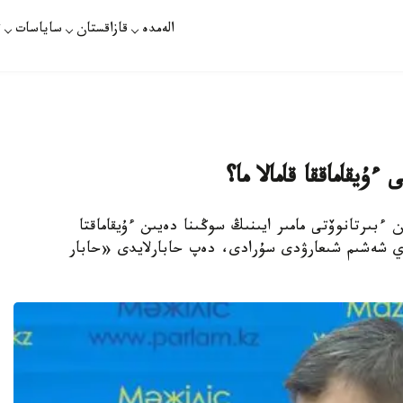
الەمدە
قازاقستان
ساياسات
ت
ۇيقاماققا قامالا ما؟
ءبىرتانوۆتى مامىر ايىنىڭ سوڭىنا دەيىن ءۇيقاماقتا
اي شەشىم شىعارۋدى سۇرادى، دەپ حابارلايدى «حابار