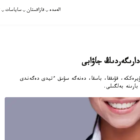
الەمدە
قازاقستان
ساياسات
ت
ارىگەردىڭ جاۋابى
ۇيرەككە، قۋىققا، باسقا، دەنەگە سۋىق ءتيدى دەگەندى
ارىنە بەلگىلى.