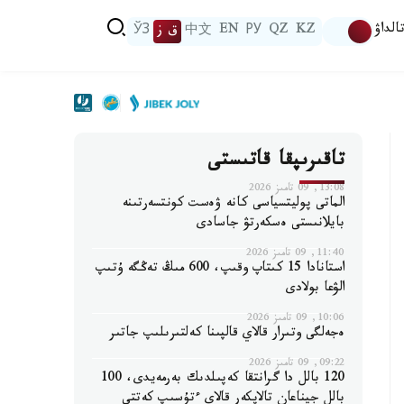
الداۋ
KZ
QZ
РУ
EN
中文
ق ز
ЎЗ
تاقىرىپقا قاتىستى
13:08, 09 تامىز 2026
الماتى پوليتسياسى كانە ۋەست كونتسەرتىنە
بايلانىستى ەسكەرتۋ جاسادى
11:40, 09 تامىز 2026
استانادا 15 كىتاپ وقىپ، 600 مىڭ تەڭگە ۇتىپ
الۋعا بولادى
10:06, 09 تامىز 2026
ەجەلگى وتىرار قالاي قالپىنا كەلتىرىلىپ جاتىر
09:22, 09 تامىز 2026
120 بالل دا گرانتقا كەپىلدىك بەرمەيدى، 100
بالل جيناعان تالاپكەر قالاي ءتۇسىپ كەتتى