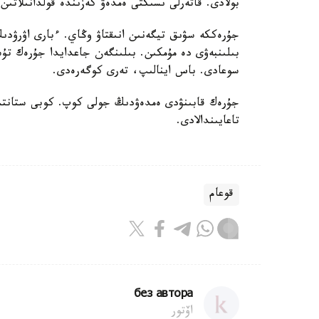
بولادى. قاتەرلى ىسىكتى ەمدەۋ كەزىندە قولدانىلاتىن
جۇرەككە سۋىق تيگەنىن انىقتاۋ وڭاي. ءبارى اۋرۋدىڭ 
بىلىنبەۋى دە مۇمكىن. بىلىنگەن جاعدايدا جۇرەك تۇ
سوعادى. باس اينالىپ، تەرى كوگەرەدى.
جۇرەك قابىنۋدى ەمدەۋدىڭ جولى كوپ. كوبى ستانتسيون
تاعايىندالادى.
قوعام
без автора
اۆتور