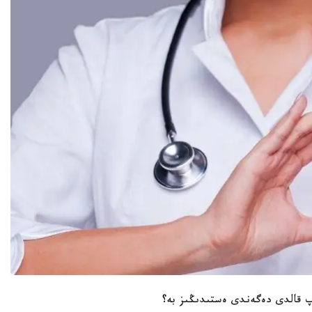
 قالدى دەگەندى ەستىدىڭىز بە؟