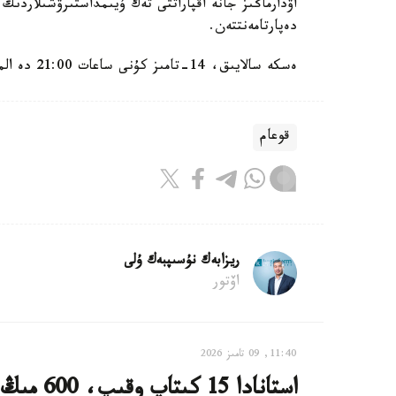
اۋدارماڭىز جانە اقپاراتتى تەك ۇيىمداستىرۋشىلاردى
دەپارتامەنتتەن.
ەسكە سالايىق، 14-تامىز كۇنى ساعات 21:00 دە الماتىنىڭ ورتالىق ستاديونىندا كانە ۋەست كونسەرت وتكىزەدى.
قوعام
ريزابەك نۇسىپبەك ۇلى
اۆتور
11:40, 09 تامىز 2026
استانادا 15 كىتاپ وقىپ، 600 مىڭ تەڭگە ۇتىپ الۋعا بولادى