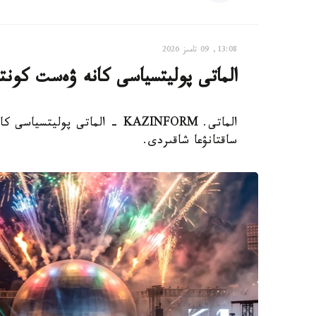
13:08, 09 تامىز 2026
الماتى پوليتسياسى كانە ۋەست كونت
الماتى. KAZINFORM - الماتى پول
ساقتانۋعا شاقىردى.