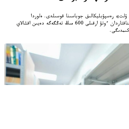
ىتاپ وقيتىن ۇلت» رەسپۋبليكالىق جوباسىنا قوسىلدى. ەلوردا
تۇرعىندارى التى ايدا 15 كىتاپ وقىپ، ارنايى سىناقتاردان ءوتۋ ارقىلى 600 مىڭ تەڭگەگە دەيىن اقشالاي
كىمدىگى.