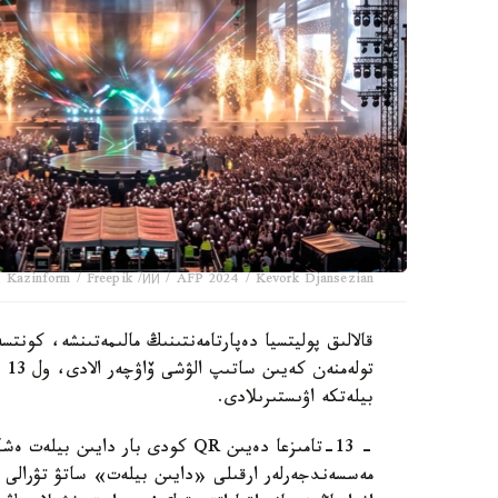
 Kazinform / Freepik /ИИ / AFP 2024 / Kevork Djansezian
قالالىق پوليتسيا دەپارتامەنتىنىڭ مالىمەتىنشە، كونت
بيلەتكە اۋىستىرىلادى.
- 13-تامىزعا دەيىن QR كودى بار 
مەسسەندجەرلەر ارقىلى «دايىن بيلەت» ساتۋ تۋرالى ۇس