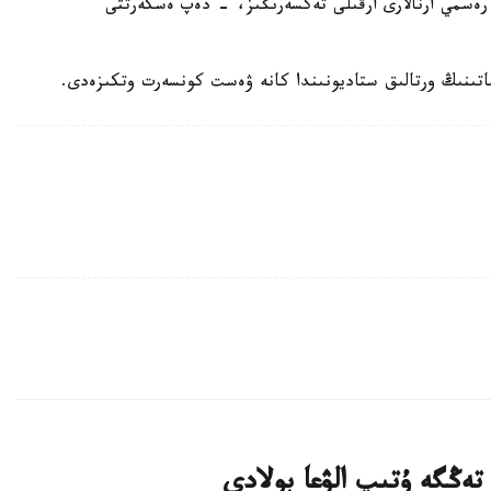
ڭ رەسمي ارنالارى ارقىلى تەكسەرىڭىز، - دەپ ەسكەرتتى