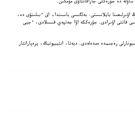
 ساۋلە دە جۇرەكتى جاراقاتتاۋى مۇمكىن.
اۋىرلىعىنا بايلانىستى. بەلگىسى باسىندا- اق ءبىلىنۋى دە،
سى قاتتى اۋىرادى. جۇرەككە اۋا جەتپەي قىسىلادى، ءجيى
ارلى رەجىمدە ەمدەلەدى. ديەتا، انتيبيوتيك، پرەپاراتتار