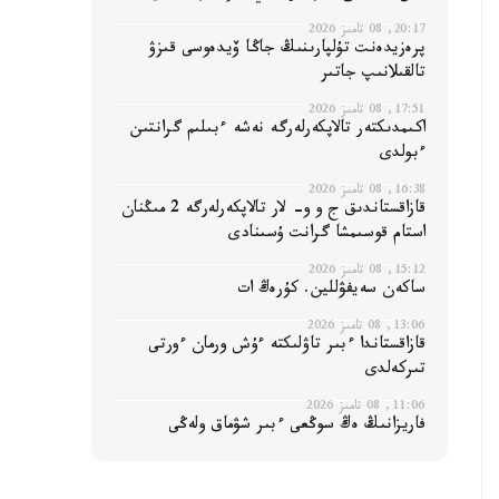
20:17, 08 تامىز 2026
پرەزيدەنت تۇلپارىنىڭ جاڭا ۆيدەوسى قىزۋ
تالقىلانىپ جاتىر
17:51, 08 تامىز 2026
اكىمدىكتەر تالاپكەرلەرگە نەشە ءبىلىم گرانتىن
ءبولدى
16:38, 08 تامىز 2026
قازاقستاندىق ج و و- لار تالاپكەرلەرگە 2 مىڭنان
استام قوسىمشا گرانت ۇسىنادى
15:12, 08 تامىز 2026
ساكەن سەيفۋللين. كۇرەڭ ات
13:06, 08 تامىز 2026
قازاقستاندا ءبىر تاۋلىكتە ءۇش ورمان ءورتى
تىركەلدى
11:06, 08 تامىز 2026
فاريزانىڭ ەڭ سوڭعى ءبىر شۋماق ولەڭى