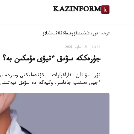
KAZINFORM
ترەند:
اقوردا
تاعايىنداۋ
وقيعا
2026-سايلاۋ
11:46, 21 ءساۋىر 2021
جۇرەككە سۋىق ءتيۋى مۇمكىن بە؟ د
نۇر-سۇلتان. قازاقپارات - كۇندەلىكتى ومىردە ب
ءجيى ەستىپ جاتامىز. وكپەگە دە سۋىق تيەتىنى ب