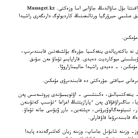
اسىرەسە كوروناۆيرۋس پنيەۆمونياسى تاراپ جاتقان ۋاقىتتا بۇل ساۋالدىڭ جاۋابى اسا وزەكتى. Massaget.kz
ىق عىلىمي حيرۋرگيا ورتالىعىنىڭ كارديولوگ دارىگەرى راشيدا
مۇمكىن.
 نە باكتەريالدى ينفەكسيا جۇرەك بۇلشىقەتىن قابىندىرىپ،
بىلىستى ميوكارديت دەيدى. قاراپايىم تۇماۋ مەن سۋىق
مكىن، - دەيدى راشيدا حاليمنازاروۆا.
ىرعانى سياقتى جۇرەكتى دە قابىندىرۋى مۇمكىن.
 - ينفەكتسيالىق، ەكىنشىسى - اۋتويممۋندى پروتسەسس پەن
يا، ساڭىراۋقۇلاق پەن ءپارازيتتىڭ اعزاعا ءتۇسىپ كەتۋىنەن
، تسيتومەگالوۆيرۋس، ەپشتەين- بارر ۆيۋسى جانە تۇماۋ.
ك قابىندىرۋعا قاۋقارلى.
ز- وزىنە شابۋىل جاساپ، وزىنە زيان كەلتىرگەندە پايدا