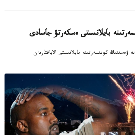
سەرتىنە بايلانىستى ەسكەرتۋ جاسادى
يتسياسى كانە ۋەستتىڭ كونتسەرتىنە بايلانىستى الاياقتاردان