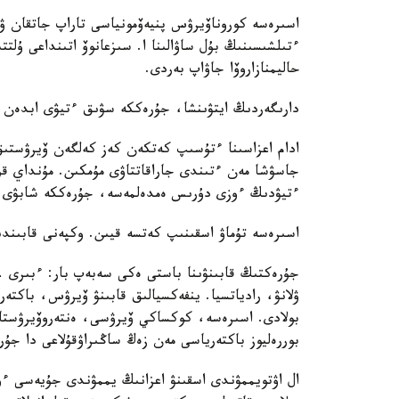
ءتىلشىسىنىڭ بۇل ساۋالىنا ا. سىزعانوۆ اتىنداعى ۇلتت
حاليمنازاروۆا جاۋاپ بەردى.
دارىگەردىڭ ايتۋىنشا، جۇرەككە سۋىق ءتيۋى ابدەن 
ادام اعزاسىنا ءتۇسىپ كەتكەن كەز كەلگەن ۆيرۋستىق
جاسۋشا مەن ءتىندى جاراقاتتاۋى مۇمكىن. مۇنداي قۇ
ءتيۋدىڭ ءوزى دۇرىس ەمدەلمەسە، جۇرەككە شابۋى مۇ
اسىرەسە تۇماۋ اسقىنىپ كەتسە قيىن. وكپەنى قابىند
جۇرەكتىڭ قابىنۋىنا باستى ەكى سەبەپ بار: ءبىرى
ۋلانۋ، رادياتسيا. ينفەكسيالىق قابىنۋ ۆيرۋس، باكتەر
بولادى. اسىرەسە، كوكساكي ۆيرۋسى، ەنتەروۆيرۋستار
بوررەليوز باكتەرياسى مەن زەڭ ساڭىراۋقۇلاعى دا جۇرە
ال اۋتويممۋندى اسقىنۋ اعزانىڭ يممۋندى جۇيەسى ءو