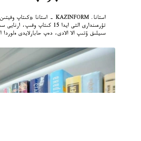
استانا. KAZINFORM - استانا «ك
سىيلىق ۇتىپ الا الادى، دەپ حابارلايدى ەلوردا ا