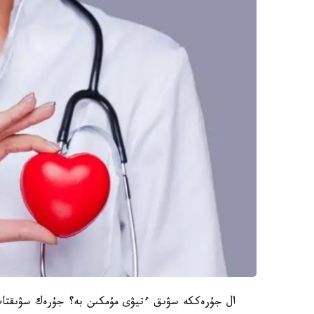
ال جۇرەككە سۋىق ءتيۋى مۇمكىن بە؟ جۇرەك سۋىقتاپ