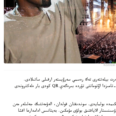
Коллаж:
سەرت بيلەتتەرى تەك رەسمي سەرۆيستەر ارقىلى ساتىلادى.
تولەمنەن كەيىن ساتىپ الۋشى ۆاۋچەر الادى، ول 13 -تامىزدا اۆتوماتتى تۇردە بىرەگەي QR كودى بار ەلەكتروندى
دايىن بيلەت ەشكىمدە بولمايدى. سوندىقتان قولدان، الەۋمەتتىك جەلىلەر مەن
ىنىستار الاياقتىق بولۋى مۇمكىن. بەيتانىس ادامدارعا اقشا