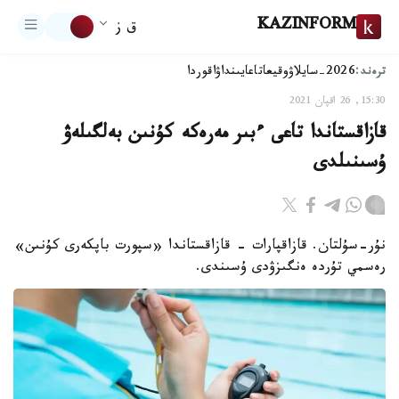
KAZINFORM
ق ز
ترەند:
2026-سايلاۋ
وقيعا
تاعايىنداۋ
اقوردا
15:30, 26 اقپان 2021
قازاقستاندا تاعى ءبىر مەرەكە كۇنىن بەلگىلەۋ
ۇسىنىلدى
نۇر-سۇلتان. قازاقپارات - قازاقستاندا «سپورت باپكەرى كۇنىن»
رەسمي تۇردە ەنگىزۋدى ۇسىندى.