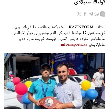
كولىك سىيلادى
استانا. KAZINFORM - شىمكەنت قالاسىندا گرەك-ريم
كۇرەسىنەن 17 جاسقا دەيىنگى الەم چەمپيونى ديار امانالىنى
سالتاناتتى تۇردە قارسى الىپ، قۇرمەت كورسەتتى، دەپ
حابارلايدى
informsports.kz
.