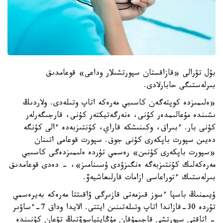
بۇل تۋرالى «قازاقستان سپورتشىلار وداعى» قوعامدىق
بىرلەستىگى حابارلادى.
«ەلىمىزدە كوپتەگەن كاسىبي مەرەكە اتاپ وتىلەدى. ولاردىڭ
ىشىندە مۇعالىمدەر كۇنى، ەنەرگەتيكتەر كۇنى، قارجىگەرلەر
كۇنى بار. ءبىراق، وكىنىشكە قاراي، كۇنتىزبەدە ءالى كۇنگە
دەيىن سپورت باپكەرى كۇنى جوق. سپورت قوعامى اتىنان
«سپورت باپكەرى كۇنىن» رەسمي تۇردە ەلىمىزدەگى كاسىبي
مەرەكەلىك كۇنتىزبەگە ەنگىزۋدى ۇسىنامىز»، - دەدى قوعامدىق
بىرلەستىك ءتوراعاسى ازامات قارلىعاشيەۆ.
ۇيىمنىڭ باسپا ءسوز قىزمەتى قازىرگى ۋاقىتتا مەرەكە بەيرەسمي
تۇردە 30-قازاندا اتاپ وتىلەتىنىن ايتتى. الايدا وداق 7-ءساۋىر
- اتاقتى سپورتشى قاجىمۇقان مۇڭايتپاسوۆتىڭ تۋعان كۇنىندە