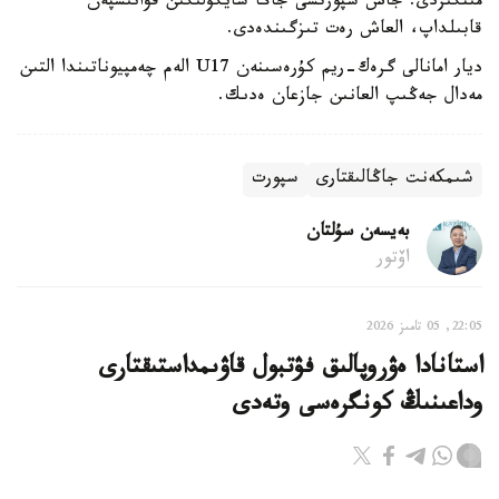
مىنگىزدى. جاس سپورتشى جاڭا سايگۇلىگىن قۋانىشپەن
قابىلداپ، العاش رەت تىزگىندەدى.
ديار امانالى گرەك-ريم كۇرەسىنەن U17 الەم چەمپيوناتىندا التىن
مەدال جەڭىپ العانىن جازعان ەدىك.
شىمكەنت جاڭالىقتارى
سپورت
بەيسەن سۇلتان
اۆتور
22:05, 05 تامىز 2026
استانادا ەۋروپالىق فۋتبول قاۋىمداستىقتارى
وداعىنىڭ كونگرەسى وتەدى