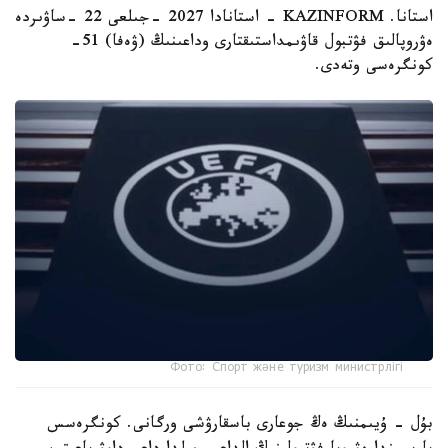
استانا. KAZINFORM - استانادا 2027 -جىلعى 22 -ساۋىردە
ەۋروپالىق فۋتبول قاۋىمداستىقتارى وداعىنىڭ (ۋەفا) 51-
كونگرەسى وتەدى.
Фото: Спорт және туризм министрлігі
بۇل - ۇيىمنىڭ ەڭ جوعارى باسقارۋشى ورگانى. كونگرەسس