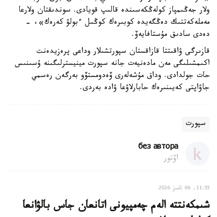
ولار جەڭىمپاز كولەڭكەسىندە قالىپ قويادى. سوندىقتان ولارعا
مەملەكەتتىك دەڭگەيدە كوبىرەك كوڭىل ءبولۋ كەرەك»، -
دەدى سادىق مۇستافايەۆ.
قازىرگى ۋاقىتتا قازاقستان سپورتشىلار وداعى پرەزيدەنت
اكىمشىلىگى مەن مادەنيەت جانە سپورت مينيسترلىگىنە ۇسىنىس
حات جولدادى. وداق مۇشەلەرى ۆەدومستۆو بەرگەن رەسمي
جاۋاپتى كەيىنىرەك حابارلاۋعا ۋادە بەردى.
سپورت
без автора
اۆتور
11:55, 06 تامىز 2026
شىمكەنتتە الەم چەمپيونى اتانعان جاس بالۋانعا