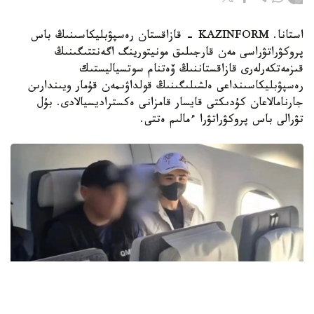
استانا. KAZINFORM - قازاقستان رەسپۋبليكاسىنىڭ باس
پروكۋراتۋراسى مەن قارجىلىق مونيتورينگ اگەنتتىگىنىڭ
قىزمەتكەرلەرى قازاقستاننىڭ ۆەتنام سوتسياليستىك
رەسپۋبليكاسىنداعى ەلشىلىگىنىڭ قولداۋىمەن قۇمار ويىندارىن
جارنامالاعان كۇدىكتى قايسار قامزانى ەكستراديسيالادى. بۇل
تۋرالى باس پروكۋراتۋرا ءمالىم ەتتى.
Видеодан алынған кадр