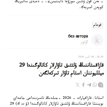
- مەن قول ۇشىن سوزۋعا دايىنمىن»، - دەيدى ساتيريك
كوپەن امىربەك.
قوعام
без автора
اۆتور
20:56, 06 تامىز 2026
قازاقستاننىڭ ۇلتتىق تاۋارلار كاتالوگىندا 29
ميلليوننان استام تاۋار تىركەلگەن
استانا. قازاقپارات - 2026 -جىلدىڭ تامىزىنداعى جاعداي
بويىنشا قازاقستاننىڭ ۇلتتىق تاۋارلار كاتالوگىندا (ۇ ت ك) 29