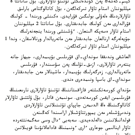
كيىم-كەشەك پەن كۇندەلىكتى تۇتىنۋ تاۋارلارى. بۇل ساناتتا 8
ميلليوننان استام تاۋار تىركەلگەن، بۇل كاتالوگتاعى بارلىق
تاۋارلاردىڭ ەلەۋلى بولىگىن قۇرايدى. ەكىنشى ورىندا - كولىك
قۇرالدارى مەن كولىك جابدىقتارى. بۇل ساناتتا 2 ميلليوننان
استام تاۋار ەسەپكە الىنعان. ءۇشىنشى ورىندا ينجەنەرلىك
جۇيەلەرگە ارنالعان جابدىقتار مەن ماتەريالدار ورنالاسقان، وندا 1
ميلليوننان استام تاۋار تىركەلگەن.
العاشقى وندىققا سونداي-اق قۇرىلىس بۇيىمدارى، جيھاز جانە
ينتەرەر تاۋارلارى، ازىق-تۇلىك پەن سۋسىندار، قۇرىلىس
ماتەريالدارى، زەرگەرلىك بۇيىمدار، ماشينالار مەن جابدىقتار،
سونداي-اق باسپا ونىمدەرى ەندى.
مۇنداي كورسەتكىشتەر قازاقستاننىڭ تۇتىنۋ تاۋارلارى نارىعىنىڭ
قۇرىلىمىن ايقىن كورسەتەدى. سونىمەن قاتار، بۇل ۇلتتىق تاۋارلار
كاتالوگىنىڭ ەڭ الدىمەن جاپپاي تۇتىنىلاتىن تاۋارلاردى
وندىرۋشىلەر مەن يمپورتتاۋشىلار اراسىندا كەڭىنەن
قولدانىلاتىنىن دالەلدەيدى. سەبەبى ءدال وسى سەگمەنتتەردە
تاۋار اينالىمى جوعارى ءارى ءونىمنىڭ قاداعالانۋىنا قويىلاتىن