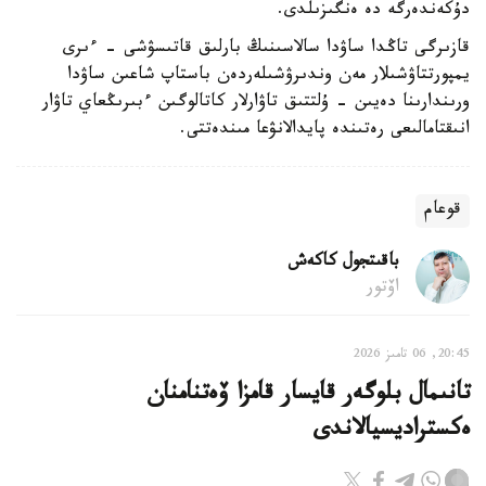
دۇكەندەرگە دە ەنگىزىلدى.
قازىرگى تاڭدا ساۋدا سالاسىنىڭ بارلىق قاتىسۋشى - ءىرى
يمپورتتاۋشىلار مەن وندىرۋشىلەردەن باستاپ شاعىن ساۋدا
ورىندارىنا دەيىن - ۇلتتىق تاۋارلار كاتالوگىن ءبىرىڭعاي تاۋار
انىقتامالىعى رەتىندە پايدالانۋعا مىندەتتى.
قوعام
باقىتجول كاكەش
اۆتور
20:45, 06 تامىز 2026
تانىمال بلوگەر قايسار قامزا ۆەتنامنان
ەكستراديسيالاندى