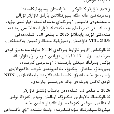
تالاپ تا جوعارى.
ۇلتتىق تاۋارلار كاتالوگى - قازاقستان رەسپۋبليكاسىندا
وندىرىلەتىن جانە ەلگە يمپورتتالاتىن بارلىق تاۋارلار تۋرالى
مالىمەتتەردى قامتيتىن ءبىرىڭعاي مەملەكەتتىك اقپاراتتىق جۇيە.
ۇ ت ك- نى ءبىرىڭعاي مەملەكەتتىك تاۋار انىقتامالىعى رەتىندە
مىندەتتى تۇردە پايدالانۋ 2025 -جىلعى 18- شىلدەدەگى
№215-VIII قازاقستان رەسپۋبليكاسىنىڭ زاڭىمەن بەكىتىلگەن.
كاتالوگتاعى ءاربىر تاۋارعا بىرەگەي NTIN سايكەستەندىرۋ كودى
بەرىلەدى. بۇل - 13 تاڭبادان تۇراتىن ءنومىر. ول تاۋاردىڭ
بۇكىل ومىرلىك سيكلى بارىسىندا: ءوندىرىس كەزىندە،
يمپورتتاۋ، ساقتاۋ، وتكىزۋ، ەلەكتروندىق شوت- فاكتۋرالاردى
راسىمدەۋ جانە باقىلاۋ-كاسسا ماشينالارىندا پايدالانىلادى. NTIN
كودى تەگىن بەرىلەدى جانە مەرزىمسىز جارامدى.
2026 -جىلعى 1- شىلدەدەن باستاپ ۇلتتىق تاۋارلار
كاتالوگىنىڭ تالاپتارىن ەنگىزۋگە ارنالعان وتپەلى كەزەڭ تولىق
اياقتالدى. سوڭعى كەزەڭدە بۇل تالاپتار شاعىن جانە
ميكروكاسىپكەرلىك سۋبەكتىلەرىنە، ونىڭ ىشىندە ءۇي ماڭىنداعى