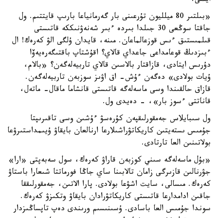
ايتتى.
«بىلتىر 80 ميلليون تۇرعىنى بار گەرمانياعا بارىپ قايتتىم. ول
جاقتا سوڭعى 30 جىلدا بىردە ءبىر شەنەۋنىككە قاتىستى
قىلمىستىق ءىس قوزعالماعان. مىنە، قايدان ۇلگى الۋ كەرەك! ال
ءبىزدىڭ قوعامداعى جاعداي قالاي؟ اقۇشتاپ باقتىگەرەيەۆا
دۇرىس ايتادى، قازاقتار بالاسىن قالاي تاربيەلەگەن؟ «بالام،
ۇيات بولادى» دەگەن ءۇش- اق اۋىز سوزبەن تاربيەلەگەن.
قازاق حالقىندا وسى ماسەلەگە قاتىستى قانشاما ماقال- ماتەل،
قاناتتى ءسوز بار»، - دەيدى ول.
ول سىبايلاس جەمقورلىقپەن كۇرەسۋ ءۇشىن وسى تاقىرىپتا
جۇمىس ىستەيتىن كاريكاتۋراشىلارعا ارنالعان بايقاۋ ۇيىمداستىرۋعا
بولاتىنىن العا تارتادى.
«بۇل ماسەلەگە سىني كوزبەن قاراۋ كەرەك، سول سەبەپتى «ارا»
جۋرنالىن قازىرگى زامان تالابىنا ساي جاڭا فورماتتا شىعارا باستاۋ
كەرەك. مىسالى، سايت اشۋعا بولادى. پارا الاتىن، جەمقورلىققا
جاقىن ادامدارعا قاتىستى كاريكاتۋرادان بايقاۋ وتكىزۋ كەرەك.
سوندا جۇمىس العا باسادى. ۇسىنىسىم ورىندى دەپ تاپساڭىزدار