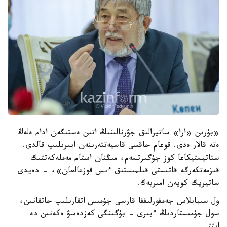
«بۇرىن «ارا» ساتيرالىق جۋرنالىنىڭ اتىن ەستىگەن ادام ەلەڭ
ەتە قالار ەدى. قوعام جاقسى قاسيەتتەرىنەن ايىرىلىپ قالدى.
ستاتيستيكاعا كوز جۇگىرتسەم، مىڭنان استام مەملەكەتتىك
قىزمەتكەرگە قاتىستى قىلمىستىق ءىس قوزعالعان»، - دەيدى
ساتيريك كوپەن امىربەك.
ول سىبايلاس جەمقورلىققا قارسى جۇمىس اتقارىلىپ جاتقانىن،
سول جۇمىستاردىڭ ءبىرى - بۇگىنگى كەزدەسۋ ەكەنىن دە