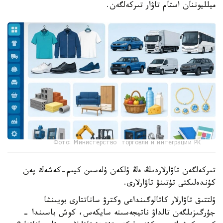
ميلليوننان استام تاۋار تىركەلگەن.
Фото: Министерство торговли и интеграции РК
تىركەلگەن تاۋارلاردىڭ ەڭ ۇلكەن ۇلەسىن كيىم-كەشەك پەن
كۇندەلىكتى تۇتىنۋ تاۋارلارى.
ۇلتتىق تاۋارلار كاتالوگىنداعى وكترۋ ساناتتارى بويىنشا
جۇرگىزىلگەن تالداۋ ناتيجەسىنە سايكەس، كوش باسىندا -