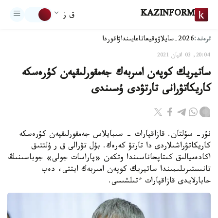
KAZINFORM
ق ز
ترەند:
2026-سايلاۋ
وقيعا
تاعايىنداۋ
اقوردا
20:04, 03 اقپان 2021
ساتيريك كوپەن امىربەك جەمقورلىقپەن كۇرەسكە
كاريكاتۋرانى تارتۋدى ۇسىندى
نۇر- سۇلتان. قازاقپارات - سىبايلاس جەمقورلىقپەن كۇرەسكە
كاريكاتۋراشىلاردى دا تارتۋ كەرەك. بۇل تۋرالى ق ر ۇلتتىق
اكادەميالىق كىتاپحاناسىندا وتكەن «پاراسات جولى» جوباسىنىڭ
تانىستىرىلىمىندا ساتيريك كوپەن امىربەك ايتتى، دەپ
حابارلايدى قازاقپارات ءتىلشىسى.