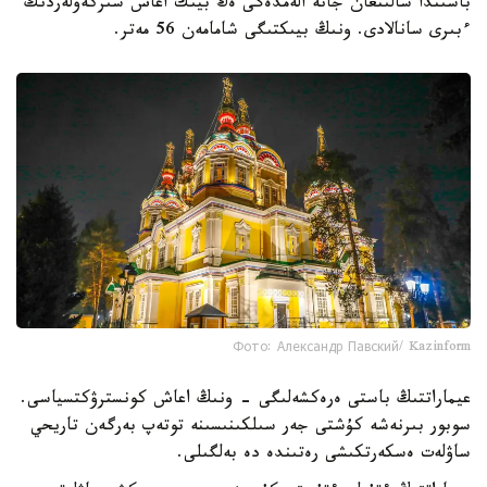
باسىندا سالىنعان جانە الەمدەگى ەڭ بيىك اعاش شىركەۋلەردىڭ
ءبىرى سانالادى. ونىڭ بيىكتىگى شامامەن 56 مەتر.
Фото: Александр Павский/ Kazinform
عيماراتتىڭ باستى ەرەكشەلىگى - ونىڭ اعاش كونسترۋكتسياسى.
سوبور بىرنەشە كۇشتى جەر سىلكىنىسىنە توتەپ بەرگەن تاريحي
ساۋلەت ەسكەرتكىشى رەتىندە دە بەلگىلى.