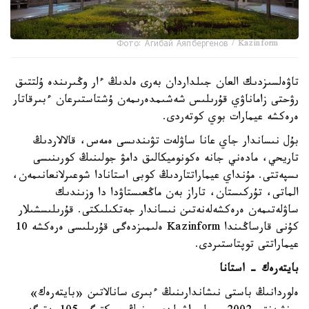
Фото: Агибай Аяпбергенов / Kazinform
تاۋەلسىزدىك العان جىلداردان بەرى ەلدىڭ ءار وڭىرىندە ۇلتتىق
رۋحتى زاماناۋي قۇرىلىس شەشىمدەرىمەن ۇشتاستىرعان ءبىرقاتار
ەرەكشە عيمارات بوي كوتەردى.
بۇل نىساندار جاي عانا ساۋلەت تۋىندىسى ەمەس، قالالاردىڭ
تاريحي، مادەني جانە ەكونوميكالىق دامۋ جولىنىڭ كورىنىسى
ىسپەتتى. مۇنداي عيماراتتاردىڭ كوبى استانادا شوعىرلانعانىمەن،
الماتى، تۇركىستان، تاراز بەن ماڭعىستاۋدا دا وزىندىك
ساۋلەتىمەن ەرەكشەلەنەتىن نىساندار جەتكىلىكتى. قۇرىلىسشىلار
كۇنى قارساڭىندا Kazinform ەلىمىزدەگى قۇرىلىسى ەرەكشە 10
عيماراتتى توپتاستىردى.
بايتەرەك - استانا
ەلوردانىڭ باستى نىشاندارىنىڭ ءبىرى سانالاتىن «بايتەرەك»