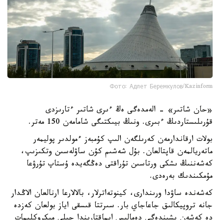
Фото: Адлет Беремкулов/Kazinform
«حان شاتىر» - الەمدەگى ەڭ ءىرى شاتىر ءتارىزدى
قۇرىلىستاردىڭ ءبىرى. ونىڭ بيىكتىگى شامامەن 150 مەتر.
بولات ارقاندارمەن كەرىلگەن الىپ كۇمبەز ءمولدىر پوليمەر
ماتەريالمەن قاپتالعان. بۇل شەشىم كۇن ساۋلەسىن وتكىزىپ،
كەشەننىڭ ىشكى ورتاسىن تۇراقتى دەڭگەيدە ۇستاپ تۇرۋعا
مۇمكىندىك بەرەدى.
كەشەندە ساۋدا ورىندارى، كينوتەاترلار، بالالارعا ارنالعان الاڭدار
جانە تروپيكالىق جاعاجاي بار. سىرتتا قىسقى اياز بولعان كەزدە
دە كەشەن ىشىندەگى دەمالىس ايماقتارىندا جىلى ميكروكليمات