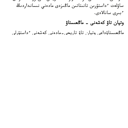
ساۋلەت ءداستۇرىن تانىتاتىن ماڭىزدى مادەني نىسانداردىڭ
ءبىرى سانالادى.
وتپان تاۋ كەشەنى - ماڭعىستاۋ
ماڭعىستاۋداعى وتپان تاۋ تاريحي-مادەني كەشەنى ءداستۇرلى
قازاق ساۋلەتى مەن زاماناۋي ارحيتەكتۋرالىق شەشىمدەردى
ۇشتاستىرادى.