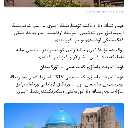
Фото: kk.wikipedia.org
عيماراتتىڭ ەڭ ەرەكشە تۇستارىنىڭ ءبىرى - الىپ شاتىرىنىڭ
ارحيتەكتۋرالىق شەشىمى. سونىڭ ارقاسىندا سارايدىڭ ىشكى
كەڭىستىگى اۋقىمدى بولىپ كورىنەدى.
بۇگىندە مۇندا ءىرى حالىقارالىق كونتسەرتتەر، مادەني جانە
مەملەكەتتىك ءىس- شارالار وتكىزىلىپ كەلەدى.
قوجا احمەت ياساۋي كەسەنەسى - تۇركىستان
قوجا احمەت ياساۋي كەسەنەسى XIV عاسىردا ءامىر تەمىردىڭ
بۇيرىعىمەن سالىنعان. ول - ورتالىق ازياداعى ورتاعاسىرلىق
ساۋلەت ونەرىنىڭ ەڭ كورنەكتى ەسكەرتكىشتەرىنىڭ ءبىرى.