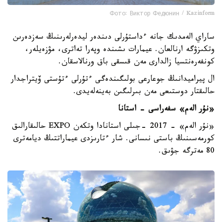
Фото: Виктор Федюнин / Kazinform
ساراي الەمدىك جانە ءداستۇرلى دىندەر ليدەرلەرىنىڭ سەزدەرىن
وتكىزۋگە ارنالعان. عيمارات ىشىندە وپەرا تەاترى، مۋزەيلەر،
كونفەرەنتسيا زالدارى مەن قىسقى باق ورنالاسقان.
ال پيراميدانىڭ جوعارعى بولىگىندەگى ءتۇرلى ءتۇستى ۆيتراجدار
حالىقتار دوستىعى مەن بىرلىگىن بەينەلەيدى.
«نۇر الەم» سفەراسى - استانا
«نۇر الەم» - 2017 -جىلى استانادا وتكەن EXPO حالىقارالىق
كورمەسىنىڭ باستى نىسانى. شار ءتارىزدى عيماراتتىڭ ديامەترى
80 مەترگە جۋىق.