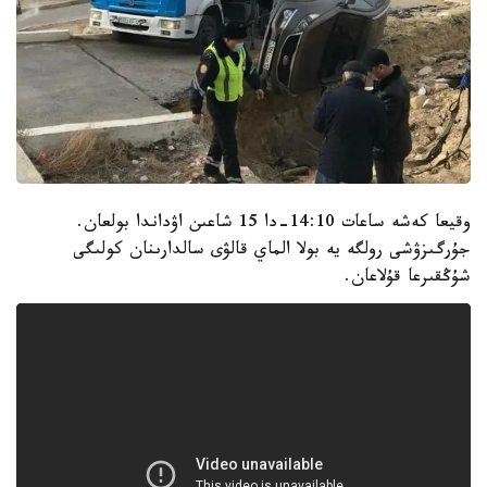
وقيعا كەشە ساعات 14:10-دا 15 شاعىن اۋداندا بولعان.
جۇرگىزۋشى رولگە يە بولا الماي قالۋى سالدارىنان كولىگى
شۇڭقىرعا قۇلاعان.