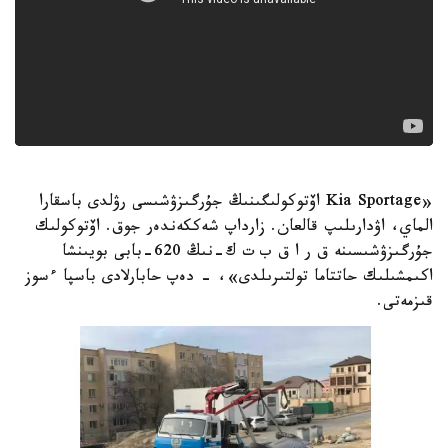
«Kia Sportage اۆتوكولىگىنىڭ جۇرگىزۋشىسى رۋلدى باسقارا
الماي، اۋدارىلىپ قالعان. زارداپ شەككەندەر جوق. اۆتوكولىك
جۇرگىزۋشىسىنە ق ر ا ق ب ت ك-نىڭ 620-بابى بويىنشا
اكىمشىلىك حاتتاما تولتىرىلدى»، - دەپ حابارلادى باسپا ءسوز
قىزمەتى.