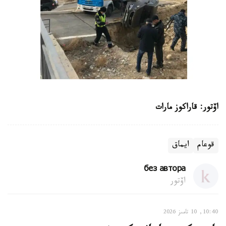
اۆتور: قاراكوز مارات
قوعام
ايماق
без автора
اۆتور
10:40, 10 تامىز 2026