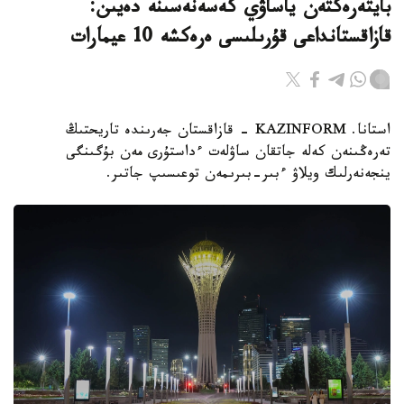
بايتەرەكتەن ياساۋي كەسەنەسىنە دەيىن:
قازاقستانداعى قۇرىلىسى ەرەكشە 10 عيمارات
استانا. KAZINFORM - قازاقستان جەرىندە تاريحتىڭ
تەرەڭىنەن كەلە جاتقان ساۋلەت ءداستۇرى مەن بۇگىنگى
ينجەنەرلىك ويلاۋ ءبىر-بىرىمەن توعىسىپ جاتىر.