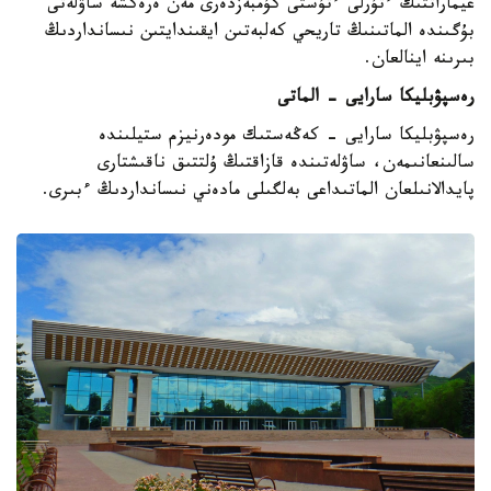
عيماراتتىڭ ءتۇرلى ءتۇستى كۇمبەزدەرى مەن ەرەكشە ساۋلەتى
بۇگىندە الماتىنىڭ تاريحي كەلبەتىن ايقىندايتىن نىسانداردىڭ
بىرىنە اينالعان.
رەسپۋبليكا سارايى - الماتى
رەسپۋبليكا سارايى - كەڭەستىك مودەرنيزم ستيلىندە
سالىنعانىمەن، ساۋلەتىندە قازاقتىڭ ۇلتتىق ناقىشتارى
پايدالانىلعان الماتىداعى بەلگىلى مادەني نىسانداردىڭ ءبىرى.