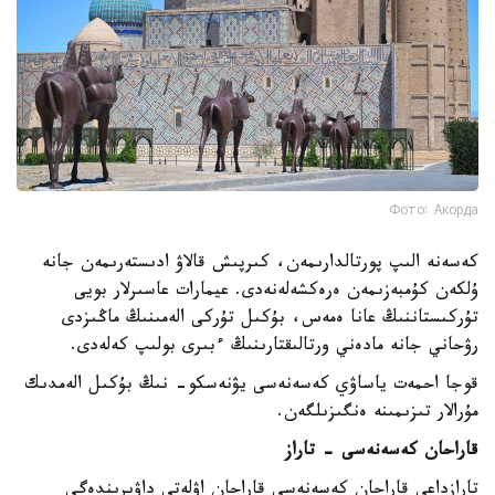
Фото: Акорда
كەسەنە الىپ پورتالدارىمەن، كىرپىش قالاۋ ادىستەرىمەن جانە
ۇلكەن كۇمبەزىمەن ەرەكشەلەنەدى. عيمارات عاسىرلار بويى
تۇركىستاننىڭ عانا ەمەس، بۇكىل تۇركى الەمىنىڭ ماڭىزدى
رۋحاني جانە مادەني ورتالىقتارىنىڭ ءبىرى بولىپ كەلەدى.
قوجا احمەت ياساۋي كەسەنەسى يۋنەسكو- نىڭ بۇكىل الەمدىك
مۇرالار تىزىمىنە ەنگىزىلگەن.
قاراحان كەسەنەسى - تاراز
تارازداعى قاراحان كەسەنەسى قاراحان اۋلەتى داۋىرىندەگى