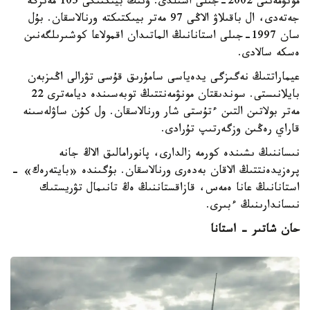
مونۋمەنتى 2002-جىلى اشىلدى. ونىڭ بيىكتىگى 105 مەترگە
جەتەدى، ال باقىلاۋ الاڭى 97 مەتر بيىكتىكتە ورنالاسقان. بۇل
سان 1997-جىلى استانانىڭ الماتىدان اقمولاعا كوشىرىلگەنىن
ەسكە سالادى.
عيماراتتىڭ نەگىزگى يدەياسى سامۇرىق قۇسى تۋرالى اڭىزبەن
بايلانىستى. سوندىقتان مونۋمەنتتىڭ توبەسىندە ديامەترى 22
مەتر بولاتىن التىن ءتۇستى شار ورنالاسقان. ول كۇن ساۋلەسىنە
قاراي رەڭىن وزگەرتىپ تۇرادى.
نىساننىڭ ىشىندە كورمە زالدارى، پانورامالىق الاڭ جانە
پرەزيدەنتتىڭ الاقان بەدەرى ورنالاسقان. بۇگىندە «بايتەرەك» -
استانانىڭ عانا ەمەس، قازاقستاننىڭ ەڭ تانىمال تۋريستىك
نىساندارىنىڭ ءبىرى.
حان شاتىر - استانا