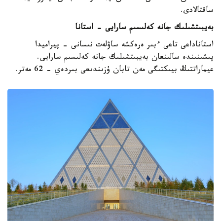
ساقتالادى.
بەيبىتشىلىك جانە كەلىسىم سارايى - استانا
استاناداعى تاعى ءبىر ەرەكشە ساۋلەت نىسانى - پيراميدا
پىشىنىندە سالىنعان بەيبىتشىلىك جانە كەلىسىم سارايى.
عيماراتتىڭ بيىكتىگى مەن تابان ۇزىندىعى بىردەي - 62 مەتر.