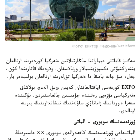
Фото: Виктор Федюнин/Kazinform
سەگىز قاباتتى عيماراتتا جاڭارتىلاتىن ەنەرگيا كوزدەرىنە ارنالعان
ينتەراكتيۆتى ەكسپوزيتسيالار ورنالاسقان. ولاردىڭ قاتارىندا كۇن،
جەل، سۋ جانە باسقا دا ەنەرگيا تۇرلەرىنە ارنالعان بولىمدەر بار.
EXPO كورمەسى اياقتالعاننان كەيىن «نۇر الەم» بولاشاق
ەنەرگياسى مۋزەيى رەتىندە جۇمىسىن جالعاستىردى. بۇگىندە
سفەرا ەلوردانىڭ زاماناۋي ساۋلەتتىك نىشاندارىنىڭ بىرىنە
اينالدى.
ۆوزنەسەنسك سوبورى - الماتى
الماتىداعى ۆوزنەسەنسك كافەدرالدى سوبورى ⅩⅩ عاسىردىڭ