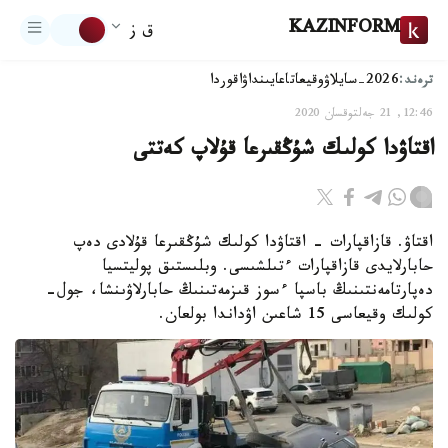
KAZINFORM
ق ز
ترەند:
2026-سايلاۋ
وقيعا
تاعايىنداۋ
اقوردا
12:46, 21 جەلتوقسان 2020
اقتاۋدا كولىك شۇڭقىرعا قۇلاپ كەتتى
اقتاۋ. قازاقپارات - اقتاۋدا كولىك شۇڭقىرعا قۇلادى دەپ
حابارلايدى قازاقپارات ءتىلشىسى. وبلىستىق پوليتسيا
دەپارتامەنتىنىڭ باسپا ءسوز قىزمەتىنىڭ حابارلاۋىنشا، جول-
كولىك وقيعاسى 15 شاعىن اۋداندا بولعان.