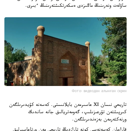
ساۋلەت ونەرىنىڭ ماڭىزدى ەسكەرتكىشتەرىنىڭ ءبىرى.
Фото: видеодан алынған скрин
تاريحي نىسان XI عاسىرمەن بايلانىستى. كەسەنە كۇيدىرىلگەن
كىرپىشتەن تۇرعىزىلىپ، گەومەتريالىق جانە ساندىك
ورنەكتەرمەن بەزەندىرىلگەن.
قاراحان كەسەنەسى كونە تارازدىڭ تاريحى مەن ورتاعاسىرلىق