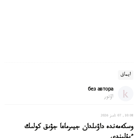
ايماق
без автора
اۆتور
10:08, 07 تامىز 2026
وسكەمەندە داۋىلدان جيىرماعا جۋىق كولىك
ءبۇلىندى