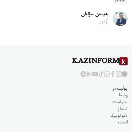
ايماق
بەيسەن سۇلتان
اۆتور
KAZINFORM
بوليمدەر
وقيعا
ساياسات
تالداۋ
ەكونوميكا
الەمدە