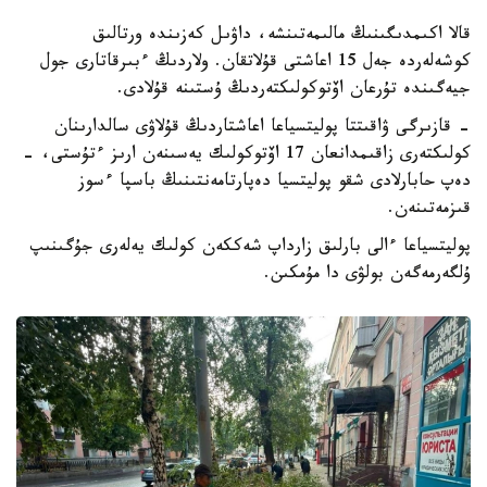
قالا اكىمدىگىنىڭ مالىمەتىنشە، داۋىل كەزىندە ورتالىق
كوشەلەردە جەل 15 اعاشتى قۇلاتقان. ولاردىڭ ءبىرقاتارى جول
جيەگىندە تۇرعان اۆتوكولىكتەردىڭ ۇستىنە قۇلادى.
- قازىرگى ۋاقىتتا پوليتسياعا اعاشتاردىڭ قۇلاۋى سالدارىنان
كولىكتەرى زاقىمدانعان 17 اۆتوكولىك يەسىنەن ارىز ءتۇستى، -
دەپ حابارلادى شقو پوليتسيا دەپارتامەنتىنىڭ باسپا ءسوز
قىزمەتىنەن.
پوليتسياعا ءالى بارلىق زارداپ شەككەن كولىك يەلەرى جۇگىنىپ
ۇلگەرمەگەن بولۋى دا مۇمكىن.