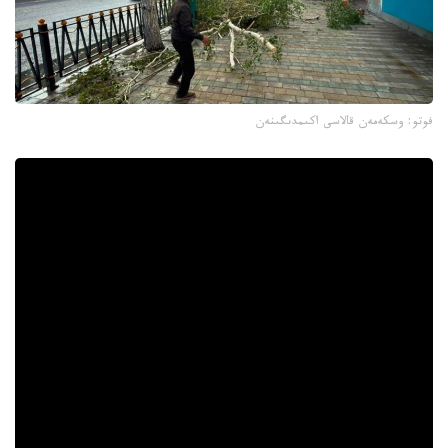
فوتو: وسكەمەن قالاسى اكىمدىگىنەن