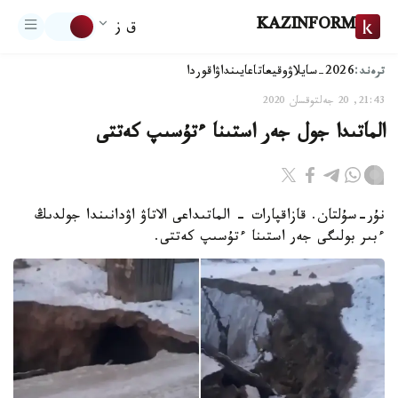
KAZINFORM
ق ز
ترەند:
2026-سايلاۋ
وقيعا
تاعايىنداۋ
اقوردا
21:43, 20 جەلتوقسان 2020
الماتىدا جول جەر استىنا ءتۇسىپ كەتتى
نۇر-سۇلتان. قازاقپارات - الماتىداعى الاتاۋ اۋدانىندا جولدىڭ
ءبىر بولىگى جەر استىنا ءتۇسىپ كەتتى.