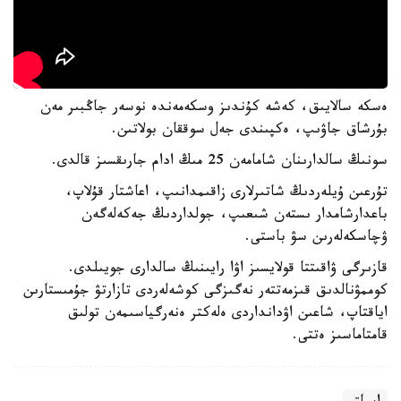
ەسكە سالايىق، كەشە كۇندىز وسكەمەندە نوسەر جاڭبىر مەن
بۇرشاق جاۋىپ، ەكپىندى جەل سوققان بولاتىن.
سونىڭ سالدارىنان شامامەن 25 مىڭ ادام جارىقسىز قالدى.
تۇرعىن ۇيلەردىڭ شاتىرلارى زاقىمدانىپ، اعاشتار قۇلاپ،
باعدارشامدار ىستەن شىعىپ، جولداردىڭ جەكەلەگەن
ۋچاسكەلەرىن سۋ باستى.
قازىرگى ۋاقىتتا قولايسىز اۋا رايىنىڭ سالدارى جويىلدى.
كوممۋنالدىق قىزمەتتەر نەگىزگى كوشەلەردى تازارتۋ جۇمىستارىن
اياقتاپ، شاعىن اۋدانداردى ەلەكتر ەنەرگياسىمەن تولىق
قامتاماسىز ەتتى.