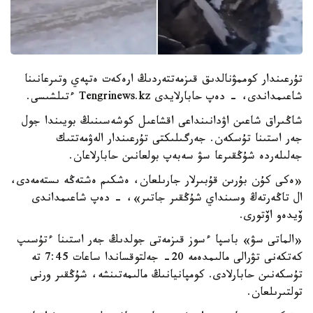
تۇرعىندار كوممۋنالدىق قىزمەتتەردىڭ ارەكەت ەتپەي وتىرعانىنا
شاعىمداندى، - دەپ حابارلايدى Tengrinews.kz ءتىلشىسى.
شاڭىراق شاعىن اۋدانىنداعى اقشاعىل كوشەسىنىڭ بويىندا جول
جەر استىنا تۇسكەن. جەرگىلىكتى تۇرعىندار الەۋمەتتىك
جەلىلەردە شۇڭقىرعا سۋ سەبەپ بولعانىن حابارلاعان.
«ەكى كۇن بۇرىن قۇبىرلار جارىلعان، ەشكىم ەشتەڭە ىستەمەدى،
ال تاڭەرتەڭ وسىنداي شۇڭقىر جاتىر»، - دەپ شاعىمداندى
ۆيدەو اۆتورى.
«الماتى سۋ» باسپا ءسوز قىزمەتى جولدىڭ جەر استىنا ءتۇسىپ
كەتكەنى تۋرالى مالىمدەمە 20- جەلتوقساندا ساعات 7:45 تە
تۇسكەنىن حابارلادى. كومپانيانىڭ مالىمەتىنشە، شۇڭقىر ورنى
تولتىرىلعان.