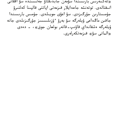
«تەكسەرىس بارىسىندا سۋمەن جابدىقتاۋ جەلىسىندە سۋ اققانى
انىقتالدى. توتەنشە جاعدايلار قىزمەتى اپاتتى قالپىنا كەلتىرۋ
جۇمىستارىن جۇرگىزدى. سۋ اعۋى جويىلدى. جۇمىس بارىسىندا
جاقىن ماڭداعى ۇيلەرگە سۋ بەرۋ ءۇزىلىسسىز جۇرگىزىلدى جانە
ۇيلەرگە ەشقانداي قاۋىپ-قاتەر بولعان جوق»، - دەدى
«الماتى سۋ» قىزمەتكەرلەرى.