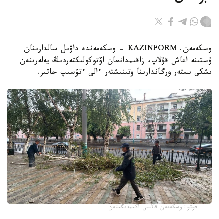
وسكەمەن. KAZINFORM - وسكەمەندە داۋىل سالدارىنان
ۇستىنە اعاش قۇلاپ، زاقىمدانعان اۆتوكولىكتەردىڭ يەلەرىنەن
ىشكى ىستەر ورگاندارىنا وتىنىشتەر ءالى ءتۇسىپ جاتىر.
فوتو: وسكەمەن قالاسى اكىمدىگىنەن