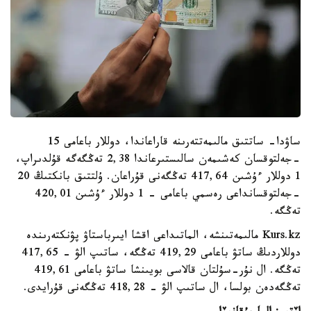
ساۋدا- ساتتىق مالىمەتتەرىنە قاراعاندا، دوللار باعامى 15
-جەلتوقسان كەشىمەن سالىستىرعاندا 2,38 تەڭگەگە قۇلدىراپ،
1 دوللار ءۇشىن 417,64 تەڭگەنى قۇراعان. ۇلتتىق بانكتىڭ 20
-جەلتوقسانداعى رەسمي باعامى - 1 دوللار ءۇشىن 420,01
تەڭگە.
Kurs.kz مالىمەتىنشە، الماتىداعى اقشا ايىرباستاۋ پۋنكتەرىندە
دوللاردىڭ ساتۋ باعامى 419,29 تەڭگە، ساتىپ الۋ - 417,65
تەڭگە. ال نۇر-سۇلتان قالاسى بويىنشا ساتۋ باعامى 419,61
تەڭگەدەن بولسا، ال ساتىپ الۋ - 418,28 تەڭگەنى قۇرايدى.