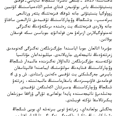
ماقساتىندا 2025 -جىلعى تامىزدا شىڭجاڭ ساياسي-قۇقىق
ينستيتۋتىنىڭ باس بولۋىمەن قىتاي عىلىم اكادەمياسىنىڭ كۋنمين
زوولوگيا ينستيتۋتى جانە شوقك قىزمەتتىك يتتەر ورتالىعى
بىرلەسىپ، «شىڭجاڭ وۆچاركاسىنىڭ تۇقىمدىق تازالىعىن ساقتاۋ
جانە ولاردى قىزمەتتىك يت رەتىندە ىرىكتەۋدىڭ نەگىزگى
تەحنولوگيالارىن ازىرلەۋ مەن قولدانۋ» جوباسىن ىسكە قوسقان
بولاتىن.
جۋىردا اتالعان جوبا اياسىندا جۇرگىزىلگەن نەگىزگى گەنومدىق
زەرتتەۋدىڭ ناتيجەلەرى جاريالاندى. ميلليونداعان مۋتاتسيا
نۇكتەسىنە جۇرگىزىلگەن تالداۋلار نەگىزىندە عالىمدار شىڭجاڭ
وۆچاركاسىنىڭ قىتايدىڭ سولتۇستىك ايماعىندا قالىپتاسقان
بايىرعى جەرگىلىكتى يت تۇقىمى ەكەنىن راستادى. ش و ق ك
قوعامدىق قاۋىپسىزدىك باسقارماسىنىڭ مالىمەتىنشە، زەرتتەۋ
شىڭجاڭ وۆچاركاسىنىڭ «سىرتتان اكەلىنگەن تۇقىمدى
جەتىلدىرۋ ناتيجەسىندە پايدا بولعانى» تۋرالى ۇزاققا سوزىلعان
پىكىرتالاسقا نۇكتە قويىلدى.
بەلگىلى بولعانداي، زەرتتەۋ توبى بىرنەشە اي بويى شىڭجاڭ