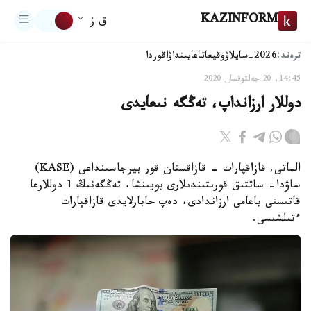
KAZINFORM
ق ز
ترەند:
2026-سايلاۋ
وقيعا
تاعايىنداۋ
اقوردا
14:45, 20 جەلتوقسان 2020
دوللار ارزانداپ، تەڭگە نىعايدى
الماتى. قازاقپارات - قازاقستان قور بيرجاسىنداعى (KASE)
ساۋدا- ساتتىق قورىتىندىلارى بويىنشا، تەڭگەنىڭ 1 دوللارعا
قاتىستى باعامى ارزاندادى، دەپ حابارلايدى قازاقپارات
ءتىلشىسى.