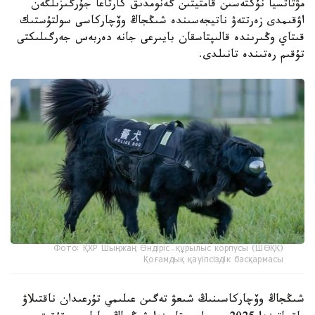
مۋتاتسيا نۇكتەسىن قامتيتىن گەنومدىق كارتاعا جۇرگىزىلگەن
اۋقىمدى زەرتتەۋ ناتيجەسىندە شىڭجاڭ وۆچاركاسى سولتۇستىك
قىتاي وڭىرىندە قالىپتاسقان بايىرعى جانە دەربەس جەرگىلىكتى
تۇقىم رەتىندە تانىلدى.
Фото: ҚХР Шыңжаң Өндіріс-құрылыс корпусы (ШӨҚК)
Қоғамдық қауіпсіздік басқармасы
شىڭجاڭ وۆچاركاسىنىڭ شىعۋ تەگىن عىلىمي تۇرعىدان ناقتىلاۋ