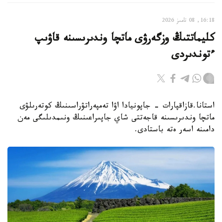
16:18, 08 تامىز 2026
كليماتتىڭ وزگەرۋى ماتچا وندىرىسىنە قاۋىپ
ءتوندىردى
استانا.قازاقپارات - جاپونيادا اۋا تەمپەراتۋراسىنىڭ كوتەرىلۋى
ماتچا وندىرىسىنە قاجەتتى شاي جاپىراعىنىڭ ونىمدىلىگى مەن
دامىنە اسەر ەتە باستادى.