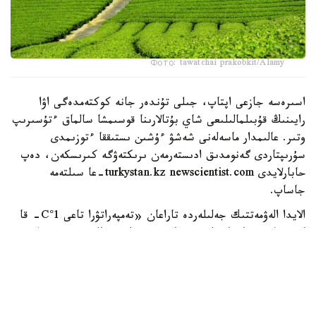
Фото: tawatchai prakobkit/Alamy
اسىرەسە جازعى اپتاپ، جىلى تۇندەر جانە كوكتەمدەگى اۋا
رايىنىڭ قۇبىلمالىلىعى شاي بۇتالارىنا قوسىمشا سالماق ءتۇسىرىپ
وتىر. عالىمدار ماسەلەنى شەشۋ ءۇشىن ىستىققا ءتوزىمدى
سۇرىپتاردى گەنومدىق ادىستەرمەن ىرىكتەۋگە كىرىسكەن، دەپ
حابارلايدى turkystan.kz newscientist.com-عا سىلتەمە
جاساپ.
الايدا الەۋمەتتىك جەلىلەردە تاراعان «تەمپەراتۋرا تاعى 1°C- قا
كوتەرىلسە، ماتچا مۇلدە جوعالادى» دەگەن مالىمدەمەنى عىلىمي
تۇرعىدان دالەلدەنگەن بولجام دەۋگە بولمايدى. قازىرگى
زەرتتەۋلەر كليماتتىڭ جىلىنۋى ءونىم كولەمىن ازايتىپ، جوعارى
ساپالى ماتچانىڭ ءدامىن وزگەرتۋى مۇمكىن ەكەنىن كورسەتەدى.
ءبىراق ناقتى ءبىر گرادۋسقا بايلانعان جويىلۋ شەگى انىقتالعان