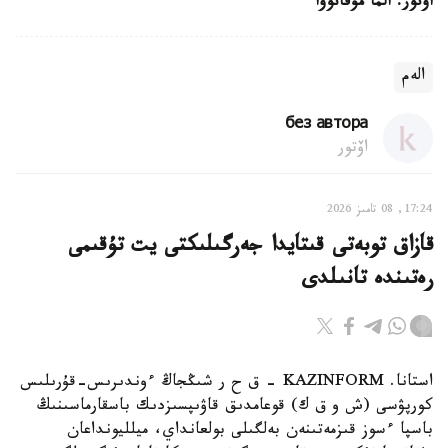
اۆتور: الما مۇقانوۆا
الەم
без автора
اۆتور
17:24, 08 تامىز 2026
قازاق توبەتى قىتايدا جەرگىلىكتى يت تۇقىمى
رەتىندە تانىلدى
استانا. KAZINFORM – ق ح ر شىڭجاڭ ءوندىرىس-قۇرىلىس
كورپۋسى (ش و ق ك) قوعامدىق قاۋىپسىزدىك باسقارماسىنىڭ
باسپا ءسوز قىزمەتىنەن بەلگىلى بولعانداي، ميلليونداعان