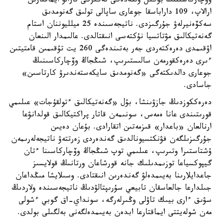
وۆچاركاسىنىڭ بۇكىل ولكەدەگى نەگىزگى تارالۋ ايماقتارىن
ارالاپ، 109 داراباسقا جوعارى ساپالى تولىق گەنومدىق
سەكۆەنيرلەۋ جۇرگىزدى. ناتيجەسىندە 25 ميلليوننان استام
گەنەتيكالىق مۋتاتسيا نۇكتەسى انىقتالدى. عالىمدار الىنعان
اۋقىمدى دەرەكتەردى جەر بەتىندەگى 260 يت تۇقىمىن قامتيتىن
ءىرى دەرەكقورمەن سالىستىرىپ، شىڭجاڭ وۆچاركاسىنىڭ
جوعارى دالدىكتەگى «گەنومدىق سايكەستەندىرۋ كارتاسىن»
جاسادى.
دەرەككوزدىڭ جازۋىنشا، بۇل «گەنەتيكالىق ءتولقۇجات» عىلىمي
قورىتىندى عانا ەمەس، سونىمەن قاتار پراكتيكالىق قولدانۋعا
ارنالعان «باعدار» قىزمەتىن اتقارادى. بۇعان دەيىن
جۇرگىزىلگەن فۋنكتسيونالدىق گەندەردى زەرتتەۋ ناتيجەلەرىمەن
ۇشتاستىرا وتىرىپ، عىلىمي توپ شىڭجاڭ وۆچاركاسىنا ءتان
گيپوكسياعا توزىمدىلىك جانە قورشاعان ورتانىڭ قولايسىز
جاعدايلارىنا بەيىمدەلۋ گەندەرىن انىقتادى. وسىلايشا مىڭداعان
جىلدارعا جالعاسقان تابيعي سۇرىپتالۋدىڭ ناتيجەسىندە ولاردىڭ
سۋىق ءارى بيىك تاۋلى وڭىرلەرگە، سونداي-اق گوبي ءشولى
مەن شولەيتتى ايماقتارعا ابدەن بەيىمدەلگەنى بەلگىلى بولدى.