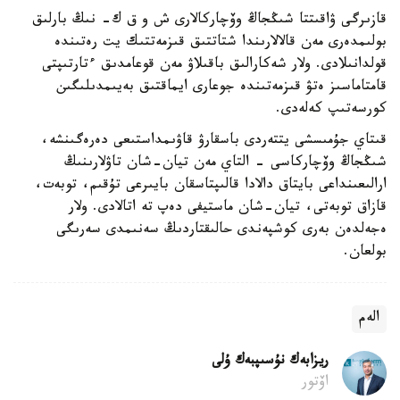
قازىرگى ۋاقىتتا شىڭجاڭ وۆچاركالارى ش و ق ك- نىڭ بارلىق
بولىمدەرى مەن قالالارىندا شتاتتىق قىزمەتتىك يت رەتىندە
قولدانىلادى. ولار شەكارالىق باقىلاۋ مەن قوعامدىق ءتارتىپتى
قامتاماسىز ەتۋ قىزمەتىندە جوعارى ايماقتىق بەيىمدىلىگىن
كورسەتىپ كەلەدى.
قىتاي جۇمىسشى يتتەردى باسقارۋ قاۋىمداستىعى دەرەگىنشە،
شىڭجاڭ وۆچاركاسى - التاي مەن تيان-شان تاۋلارىنىڭ
ارالىعىنداعى بايتاق دالادا قالىپتاسقان بايىرعى تۇقىم، توبەت،
قازاق توبەتى، تيان-شان ماستيفى دەپ تە اتالادى. ولار
ەجەلدەن بەرى كوشپەندى حالىقتاردىڭ سەنىمدى سەرىگى
بولعان.
الەم
ريزابەك نۇسىپبەك ۇلى
اۆتور