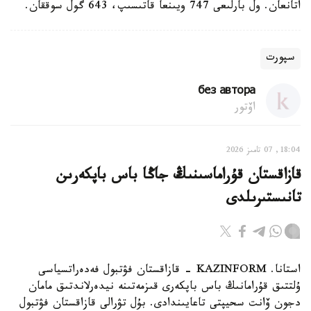
اتانعان. ول بارلىعى 747 ويىنعا قاتىسىپ، 643 گول سوققان.
سپورت
без автора
اۆتور
18:04, 07 تامىز 2026
قازاقستان قۇراماسىنىڭ جاڭا باس باپكەرىن
تانىستىرىلدى
استانا. KAZINFORM - قازاقستان فۋتبول فەدەراتسياسى
ۇلتتىق قۇرامانىڭ باس باپكەرى قىزمەتىنە نيدەرلاندتىق مامان
دجون ۆانت سحيپتى تاعايىندادى. بۇل تۋرالى قازاقستان فۋتبول