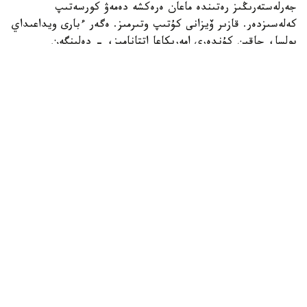
جەرلەستەرىڭىز رەتىندە ماعان ەرەكشە دەمەۋ كورسەتىپ
كەلەسىزدەر. قازىر ۆيزانى كۇتىپ وتىرمىز. ەگەر ءبارى ويداعىداي
بولسا، جاقىن كۇندەرى امەريكاعا اتتانامىز، - دەلىنگەن
حابارلامادا.
بۇعان دەيىن جانىبەك ءالىمحان ۇلى جاڭا سالماق دارەجەسىندە
WBO رەيتينگىندە جەكپە-جەكسىز-اق ەكىنشى ورىنعا
كوتەرىلگەنى حابارلانعان بولاتىن.
ءالىمحان ۇلى سوڭعى جەكپە-جەگىن 2025 -جىلعى 5-
ساۋىردە استانادا وتكىزىپ، فرانسيالىق اناۋەل نگاميسسەنگەنى
نوكاۋتپەن جەڭدى. سول كەزدەسۋدە ول ورتا سالماقتاعى WBO
جانە IBF چەمپيوندىق بەلبەۋلەرىن ءساتتى قورعاعان ەدى.
كەيىن ورتا سالماقتاعى WBA چەمپيونىمەن وتەتىن بىرىكتىرۋ
جەكپە-جەگى قارساڭىندا قارسىلاسىنىڭ دوپينگ سىناماسى وڭ
ناتيجە كورسەتىپ، كەزدەسۋ وتپەي قالدى. قارسىلاسى 2026
-جىلدىڭ جەلتوقسانىنا دەيىن سپورتتان شەتتەتىلىپ، IBF
تيتۋلىنان ايىرىلدى. ال جانىبەكتىڭ WBO چەمپيوندىق بەلبەۋى
وزىندە ساقتالىپ قالدى.