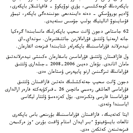
باپكەردىڭ كومەكشىسى، يۋري نوۆيكوۆ - قاقپاشىلار باپكەرى،
ۆاديم بوروۆسكي - دەنە دايىندىعى جونىندەگى باپكەر، تيمۋر
قۇسايىنوۆ اناليتيك بولىپ جۇمىس ىستەيدى.
62 جاستاعى دجون ۆانت سحيپ باپكەرلىك مانسابىندا گرەكيا
جانە ارمەنيا ۇلتتىق قۇرامالارىن جاتتىقتىرعان. سونداي-اق
نيدەرلاند قۇراماسىنىڭ باپكەرلەر شتابىندا قىزمەت اتقارعان.
ول قازاقستان ۇلتتىق قۇراماسىن باسقارعان ەكىنشى نيدەرلاندتىق
مامان اتاندى. بۇعان دەيىن 2006-2008 -جىلدارى ۇلتتىق
قۇرامانىڭ تىزگىنىن ارنو پايپەرس ۇستاعان ەدى.
دجون ۆانت سحيپ جەتەكشىلىك ەتەتىن قازاقستان ۇلتتىق
قۇراماسى العاشقى رەسمي ماتچىن 26 -قىركۇيەكتە فارەر ارالدارى
قۇراماسىنا قارسى وتكىزەدى. بۇل كەزدەسۋ ۇلتتار ليگاسى
اياسىندا وتەدى.
ايتا كەتەيىك، قازاقستان قۇراماسىنىڭ بۇرىنعى باس باپكەرى
تالعات بايسۋفينوۆ ءبىر ايدان استام ۋاقىت بۇرىن ءوز ەركىمەن
قىزمەتىنەن كەتكەن ەدى.