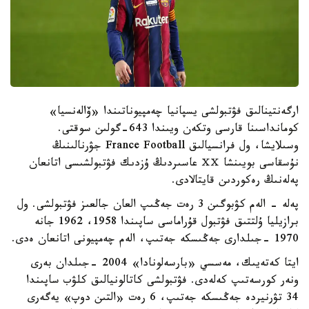
ارگەنتينالىق فۋتبولشى يسپانيا چەمپيوناتىندا «ۆالەنسيا»
كومانداسىنا قارسى وتكەن ويىندا 643-گولىن سوقتى.
وسىلايشا، ول فرانسيالىق France Football جۋرنالىنىڭ
نۇسقاسى بويىنشا ⅩⅩ عاسىردىڭ ۇزدىك فۋتبولشىسى اتانعان
پەلەنىڭ رەكوردىن قايتالادى.
پەلە - الەم كۋبوگىن 3 رەت جەڭىپ العان جالعىز فۋتبولشى. ول
برازيليا ۇلتتىق فۋتبول قۇراماسى ساپىندا 1958، 1962 جانە
1970 -جىلدارى جەڭىسكە جەتىپ، الەم چەمپيونى اتانعان ەدى.
ايتا كەتەيىك، مەسسي «بارسەلونادا» 2004 -جىلدان بەرى
ونەر كورسەتىپ كەلەدى. فۋتبولشى كاتالونيالىق كلۋب ساپىندا
34 تۋرنيردە جەڭىسكە جەتىپ، 6 رەت «التىن دوپ» يەگەرى