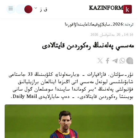
KAZINFORM
ق ز
ترەند:
2026-سايلاۋ
وقيعا
تاعايىنداۋ
اقوردا
14:16, 20 جەلتوقسان 2020
مەسسي پەلەنىڭ رەكوردىن قايتالادى
نۇر-سۇلتان. قازاقپارات – «بارسەلونا» كلۋبىنىڭ 33 جاستاعى
شابۋىلشىسى ليونەل مەسسي اتى اڭىزعا اينالعان برازيليالىق
فۋتبولشى پەلەنىڭ ءبىر كوماندا ساپىندا سوعىلعان گول سانى
بويىنشا رەكوردىن قايتالادى، - دەپ حابارلايدى Daily Mail.