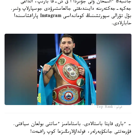
جانىبەك ءالىمحان ۇلى جۋىردا ا ق ش-قا بارىپ، الداعى
جەكپە-جەكتەرىنە دايىندىقتى جالعاستىرۋدى جوسپارلاپ وتىر.
بۇل تۋرالى سپورتشىنىڭ كومانداسى Instagram پاراقشاسىندا
حابارلادى.
فوتو: Top Rank
- ءبارى قايتا باستالادى. باستامامىز ءساتتى بولعان سياقتى.
قۇرمەتتى جانكۇيەرلەر، قولداۋلارىڭىزعا كوپ راقمەت!