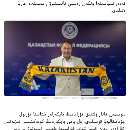
فەدەراتسياسىندا وتكەن رەسمي تانىستىرۋ راسىمىندە جاريا
ەتىلدى.
Фото: Казахстанская федерация футбола
سونىمەن قاتار ۇلتتىق قۇرامانىڭ باپكەرلەر شتابىنا نۇربول
جۇماسقاليەۆ قوسىلدى. ول باس باپكەردىڭ كومەكشىسى قىزمەتىن
اتقارادى. وعان قوسا شتاب قۇرامىندا ەلدوس احمەتوۆ - باس