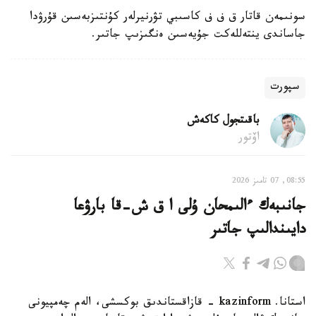
سونىمەن قاتار ق ف ف كاسىبي تۋرنيرلەر كۇنتىزبەسىن قۇرۋدا
جاساندى ينتەللەكت جۇيەسىن ەنگىزىپ جاتىر.
سپورت
باقىتجول كاكەش
اۆتور
08:55, 07 تامىز 2026
جانىبەك ءالىمحان ۇلى ا ق ش-قا بارۋعا
دايىندالىپ جاتىر
استانا. kazinform - قازاقستاندىق بوكسشى، الەم چەمپيونى