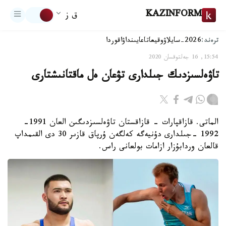
KAZINFORM
ق ز
ترەند:
2026-سايلاۋ
وقيعا
تاعايىنداۋ
اقوردا
15:54, 16 جەلتوقسان 2020
تاۋەلسىزدىك جىلدارى تۋعان ەل ماقتانىشتارى
الماتى. قازاقپارات - قازاقستان تاۋەلسىزدىگىن العان 1991-
1992 -جىلدارى دۇنيەگە كەلگەن ۇرپاق قازىر 30 دى القىمداپ
قالعان وردابۇزار ازامات بولعانى راس.