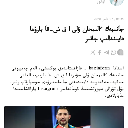
اۆتور
08:55, 07 تامىز 2026
جانىبەك ءالىمحان ۇلى ا ق ش-قا بارۋعا
دايىندالىپ جاتىر
استانا. kazinform - قازاقستاندىق بوكسشى، الەم چەمپيونى
جانىبەك ءالىمحان ۇلى جۋىردا ا ق ش-قا بارىپ، الداعى
جەكپە-جەكتەرىنە دايىندىقتى جالعاستىرۋدى جوسپارلاپ وتىر.
بۇل تۋرالى سپورتشىنىڭ كومانداسى Instagram پاراقشاسىندا
حابارلادى.