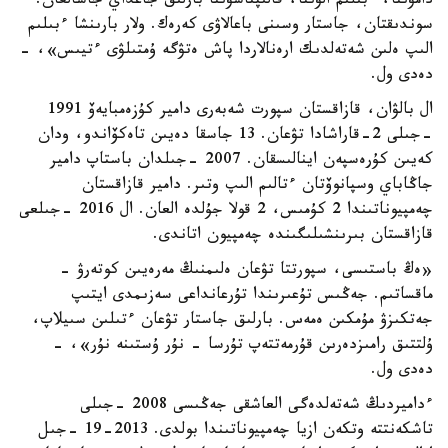
دامۋىنا، ءبىلىم الۋىنا، قالىپتاسۋىنا بارلىق جاعداي جاسالعان.
سوندىقتان، جاستار وسىنى باعالاۋى كەرەك. ولار بارىنشا ءبىلىم
الىپ ەلىن شەتەلدىك ارەنالاردا پاش ەتۋگە ۇمتىلۋى ءتيىس»، -
دەدى ول.
ال بالۋان، قازاقستان سپورت شەبەرى دامير كۇزەمبايەۆ 1991
-جىلى 2-قاراشادا تۋعان. 13 جاسقا دەيىن تاەكۆاندو، ودان
كەيىن كۇرەسپەن اينالىسقان. 2007 -جىلدان باستاپ دامير
جاڭاباي وسپانوۆتان ءتالىم الىپ وتىر. دامير قازاقستان
چەمپيوناتىندا 2 كۇمىس، 2 قولا جۇلدە العان. ال 2016 -جىلعى
قازاقستان بىرىنشىلىگىندە چەمپيون اتاندى.
«ەڭ باستىسى، سپورتتا تۋعان ەلىمنىڭ مەرەيىن كوتەرۋ -
ماقساتىم. جەڭىس تۇعىرىندا تۇرعانداعى سەزىمدى ايتىپ
جەتكىزۋ مۇمكىن ەمەس. بارلىق جاستار تۋعان ءتىلىن سىيلاپ،
ۇلتتىق رامىزدەرىن قۇرمەتتەپ تۇرسا - نۇر ۇستىنە نۇر»، -
دەدى ول.
ءداميردىڭ شەتەلدەگى العاشقى جەڭىسى 2008 -جىلى
تاشكەنتتە وتكەن ازيا چەمپيوناتىندا بولدى. 2013-19 -جىل