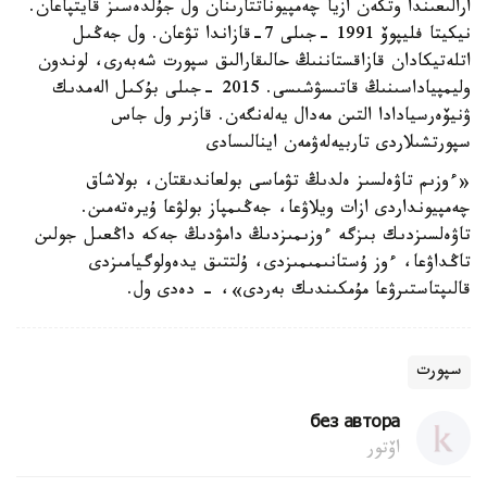
ارالىعىندا وتكەن ازيا چەمپيوناتتارىنان ول جۇلدەسىز قايتپاعان.
نيكيتا فليپوۆ 1991 -جىلى 7-قازاندا تۋعان. ول جەڭىل
اتلەتيكادان قازاقستاننىڭ حالىقارالىق سپورت شەبەرى، لوندون
وليمپياداسىنىڭ قاتىسۋشىسى. 2015 -جىلى بۇكىل الەمدىك
ۋنيۆەرسيادادا التىن مەدال يەلەنگەن. قازىر ول جاس
سپورتشىلاردى تاربيەلەۋمەن اينالىسادى
«ءوزىم تاۋەلسىز ەلدىڭ تۋماسى بولعاندىقتان، بولاشاق
چەمپيونداردى ازات ويلاۋعا، جەڭىمپاز بولۋعا ۇيرەتەمىن.
تاۋەلسىزدىك بىزگە ءوزىمىزدىڭ دامۋدىڭ جەكە داڭعىل جولىن
تاڭداۋعا، ءوز ۇستانىمىمىزدى، ۇلتتىق يدەولوگيامىزدى
قالىپتاستىرۋعا مۇمكىندىك بەردى»، - دەدى ول.
سپورت
без автора
اۆتور