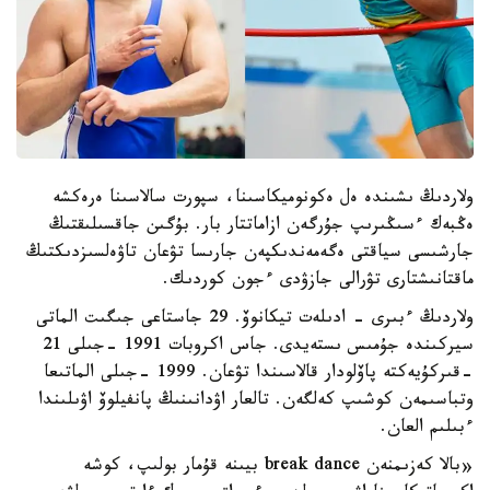
ولاردىڭ ىشىندە ەل ەكونوميكاسىنا، سپورت سالاسىنا ەرەكشە
ەڭبەك ءسىڭىرىپ جۇرگەن ازاماتتار بار. بۇگىن جاقسىلىقتىڭ
جارشىسى سياقتى ەگەمەندىكپەن جارىسا تۋعان تاۋەلسىزدىكتىڭ
ماقتانىشتارى تۋرالى جازۋدى ءجون كوردىك.
ولاردىڭ ءبىرى - ادىلەت تيكانوۆ. 29 جاستاعى جىگىت الماتى
سيركىندە جۇمىس ىستەيدى. جاس اكروبات 1991 -جىلى 21
-قىركۇيەكتە پاۆلودار قالاسىندا تۋعان. 1999 -جىلى الماتىعا
وتباسىمەن كوشىپ كەلگەن. تالعار اۋدانىنىڭ پانفيلوۆ اۋىلىندا
ءبىلىم العان.
«بالا كەزىمنەن break dance بيىنە قۇمار بولىپ، كوشە