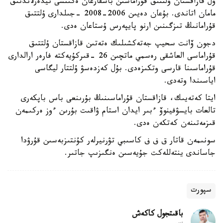
ول قازاقستان ۇلتتىق قۇراماسىن باسقارعان ەكىنشى نيدەرلاندتىق
مامان اتاندى. بۇعان دەيىن 2006-2008 -جىلدارى ۇلتتىق
قۇرامانىڭ تىزگىنىن ارنو پايپەرس ۇستاعان ەدى.
دجون ۆانت سحيپ جەتەكشىلىك ەتەتىن قازاقستان ۇلتتىق
قۇراماسى العاشقى رەسمي ماتچىن 26 -قىركۇيەكتە فارەر ارالدارى
قۇراماسىنا قارسى وتكىزەدى. بۇل كەزدەسۋ ۇلتتار ليگاسى
اياسىندا وتەدى.
ايتا كەتەيىك، قازاقستان قۇراماسىنىڭ بۇرىنعى باس باپكەرى
تالعات بايسۋفينوۆ ءبىر ايدان استام ۋاقىت بۇرىن ءوز ەركىمەن
قىزمەتىنەن كەتكەن ەدى.
سونىمەن قاتار ق ف ف كاسىبي تۋرنيرلەر كۇنتىزبەسىن قۇرۋدا
جاساندى ينتەللەكت جۇيەسىن ەنگىزىپ جاتىر.
سپورت
باقىتجول كاكەش