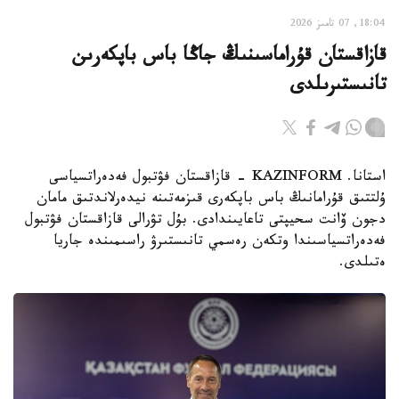
18:04, 07 تامىز 2026
قازاقستان قۇراماسىنىڭ جاڭا باس باپكەرىن
تانىستىرىلدى
استانا. KAZINFORM - قازاقستان فۋتبول فەدەراتسياسى
ۇلتتىق قۇرامانىڭ باس باپكەرى قىزمەتىنە نيدەرلاندتىق مامان
دجون ۆانت سحيپتى تاعايىندادى. بۇل تۋرالى قازاقستان فۋتبول
فەدەراتسياسىندا وتكەن رەسمي تانىستىرۋ راسىمىندە جاريا
ەتىلدى.