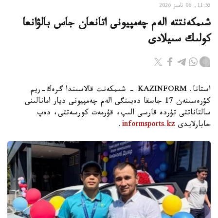
11:55, 06 تامىز 2026
شىمكەنتتە الەم چەمپيونى اتانعان جاس بالۋانعا
كولىك سىيلادى
استانا. KAZINFORM - شىمكەنت قالاسىندا گرەك-ريم
كۇرەسىنەن 17 جاسقا دەيىنگى الەم چەمپيونى ديار امانالىنى
سالتاناتتى تۇردە قارسى الىپ، قۇرمەت كورسەتتى، دەپ
حابارلايدى
informsports.kz
.