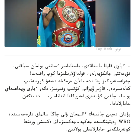
فوتو: Top Rank
- ءبارى قايتا باستالادى. باستامامىز ءساتتى بولعان سياقتى.
قۇرمەتتى جانكۇيەرلەر، قولداۋلارىڭىزعا كوپ راقمەت!
جەرلەستەرىڭىز رەتىندە ماعان ەرەكشە دەمەۋ كورسەتىپ
كەلەسىزدەر. قازىر ۆيزانى كۇتىپ وتىرمىز. ەگەر ءبارى ويداعىداي
بولسا، جاقىن كۇندەرى امەريكاعا اتتانامىز، - دەلىنگەن
حابارلامادا.
بۇعان دەيىن جانىبەك ءالىمحان ۇلى جاڭا سالماق دارەجەسىندە
WBO رەيتينگىندە جەكپە-جەكسىز-اق ەكىنشى ورىنعا
كوتەرىلگەنى حابارلانعان بولاتىن.