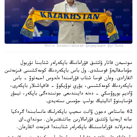
Фото: Казахстанская федерация футбола
سونىمەن قاتار ۇلتتىق قۇرامانىڭ باپكەرلەر شتابىنا نۇربول
جۇماسقاليەۆ قوسىلدى. ول باس باپكەردىڭ كومەكشىسى قىزمەتىن
اتقارادى. وعان قوسا شتاب قۇرامىندا ەلدوس احمەتوۆ - باس
باپكەردىڭ كومەكشىسى، يۋري نوۆيكوۆ - قاقپاشىلار باپكەرى،
ۆاديم بوروۆسكي - دەنە دايىندىعى جونىندەگى باپكەر، تيمۋر
قۇسايىنوۆ اناليتيك بولىپ جۇمىس ىستەيدى.
62 جاستاعى دجون ۆانت سحيپ باپكەرلىك مانسابىندا گرەكيا
جانە ارمەنيا ۇلتتىق قۇرامالارىن جاتتىقتىرعان. سونداي-اق
نيدەرلاند قۇراماسىنىڭ باپكەرلەر شتابىندا قىزمەت اتقارعان.