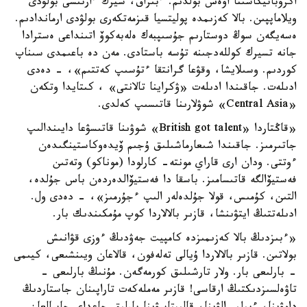
اكروباتيكاسىنا اۋەس بولدىم. ءبىراق، سيرك ءارتىسى بولۋدى
ويلاماپپىن. بالا كەزىمدە پوليتسيا قىزمەتكەرى بولۋدى ارماندادىم.
ەسەيگەن سوڭ دوستارىم جۇسىپبەك ەلەبەكوۆ اتىنداعى ەسترادا
جانە تسيرك كوللەدجىنە تۇسە باستادى. مەن دە باعىمدى سىناپ
كوردىم. وسىلايشا، وقۋعا گرانتقا ءتۇسىپ كەتتىم»، - دەدى
ادىلەت. جاقىندا ادىلەت «ۋكراينا تالانتى» ، كىتايدا وتكەن
«Central Asia» شوۋلارىنا قاتىسىپ كەلدى.
«قاڭتاردا «British got talent» شوۋىنا قاتىسۋعا دايىندالىپ
جاتىرمىز. جاقىندا شىعارماشىلىق ۇجىم ۆيدەوكاستينگىدەن
ءوتتى. ودان ارى قاراي مونتە- كارلودا (موناكو) وتەتىن
فەستيۆالگە قاتىسامىز. باسقا دا فەستيۆالدەردەن باس جۇلدە،
التىن، كۇمىس، قولا جۇلدەلەر الىپ ءجۇرمىز»، - دەدى ول.
ادىلەتتىڭ ايتۋىنشا، قازىر بالالاردا كوپ مۇمكىندىك بار.
«ءبىزدىڭ بالا كەزىمىزدە كامپيت جەۋدىڭ ءوزى قۋانىش
بولاتىن. قازىر بالالاردا ۇيالى تەلەفون، قالاعان ويىنشىعى، كيىمى
- بارلىعى بار. ولار تارشىلىق كورمەگەن. مۇنىڭ بارلىعى -
تاۋەلسىزدىكتىڭ ارقاسى! قازىر مەملەكەت تاراپىنان جاستاردىڭ