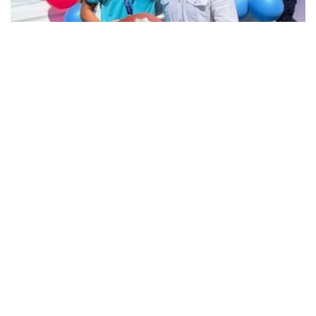
فوتو: instagram.com/ grekoroman_wrestlingkz
باكۋدە وتكەن جاسوسپىرىمدەر اراسىنداعى الەم چەمپيوناتىندا 55
كەلىگە دەيىنگى سالماق دارەجەسىندە التىن مەدال جەڭىپ العان
جاس بالۋانعا سۋ جاڭا اۆتوكولىك پەن اسىل تۇقىمدى تۇلپار
سىيعا تارتىلدى.
چەمپيون جەڭىستەن كەيىنگى اسەرىن ءبولىسىپ، جەتىستىككە
جەتۋ جولىندا قولداۋ كورسەتكەن جاتتىقتىرۋشىلارىنا، اتا-
اناسىنا جانە جانكۇيەرلەرگە العىسىن ءبىلدىردى.
- بۇل جەڭىستىڭ قۋانىشىن سوزبەن جەتكىزۋ قيىن. وسى كۇنگە
جەتۋ ءۇشىن كوپ ەڭبەك ەتتىك، تالماي جاتتىقتىق. قۋانىشىمدى
وتباسىممەن جانە بارشا قازاقستان حالقىمەن بولىسەمىن. ەڭ
الدىمەن باپكەرلەرىمە جانە اتا-اناما شەكسىز العىس ايتامىن. ولار
مەنى كۇنى-ءتۇنى دايىندادى، - دەدى ديار امانالى.