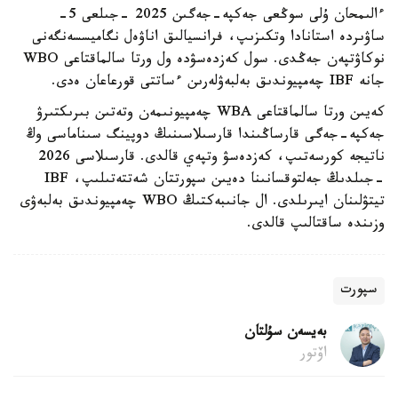
ءالىمحان ۇلى سوڭعى جەكپە-جەگىن 2025 -جىلعى 5-
ساۋىردە استانادا وتكىزىپ، فرانسيالىق اناۋەل نگاميسسەنگەنى
نوكاۋتپەن جەڭدى. سول كەزدەسۋدە ول ورتا سالماقتاعى WBO
جانە IBF چەمپيوندىق بەلبەۋلەرىن ءساتتى قورعاعان ەدى.
كەيىن ورتا سالماقتاعى WBA چەمپيونىمەن وتەتىن بىرىكتىرۋ
جەكپە-جەگى قارساڭىندا قارسىلاسىنىڭ دوپينگ سىناماسى وڭ
ناتيجە كورسەتىپ، كەزدەسۋ وتپەي قالدى. قارسىلاسى 2026
-جىلدىڭ جەلتوقسانىنا دەيىن سپورتتان شەتتەتىلىپ، IBF
تيتۋلىنان ايىرىلدى. ال جانىبەكتىڭ WBO چەمپيوندىق بەلبەۋى
وزىندە ساقتالىپ قالدى.
سپورت
بەيسەن سۇلتان
اۆتور