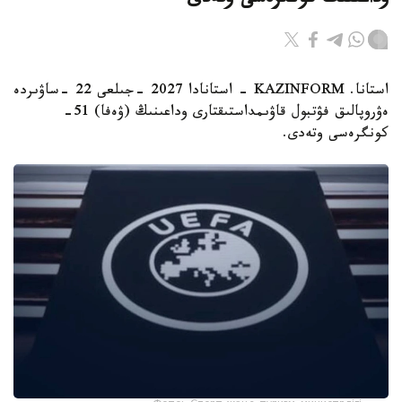
وداعىنىڭ كونگرەسى وتەدى
استانا. KAZINFORM - استانادا 2027 -جىلعى 22 -ساۋىردە
ەۋروپالىق فۋتبول قاۋىمداستىقتارى وداعىنىڭ (ۋەفا) 51-
كونگرەسى وتەدى.