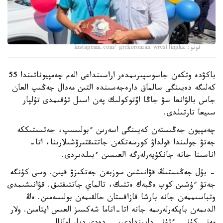
فوتو: instagram.com/ grekoroman_wrestlingkz
باكۋدە وتكەن جاسوسپىرىمدەر اراسىنداعى الەم چەمپيوناتىندا 55
كەلىگە دەيىنگى سالماق دارەجەسىندە التىن مەدال جەڭىپ العان
جاس بالۋانعا سۋ جاڭا اۆتوكولىك پەن اسىل تۇقىمدى تۇلپار
سىيعا تارتىلدى.
چەمپيون جەڭىستەن كەيىنگى اسەرىن ءبولىسىپ، جەتىستىككە
جەتۋ جولىندا قولداۋ كورسەتكەن جاتتىقتىرۋشىلارىنا، اتا-
اناسىنا جانە جانكۇيەرلەرگە العىسىن ءبىلدىردى.
- بۇل جەڭىستىڭ قۋانىشىن سوزبەن جەتكىزۋ قيىن. وسى كۇنگە
جەتۋ ءۇشىن كوپ ەڭبەك ەتتىك، تالماي جاتتىقتىق. قۋانىشىمدى
وتباسىممەن جانە بارشا قازاقستان حالقىمەن بولىسەمىن. ەڭ
الدىمەن باپكەرلەرىمە جانە اتا-اناما شەكسىز العىس ايتامىن. ولار