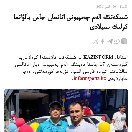
11:55, 06 تامىز 2026
شىمكەنتتە الەم چەمپيونى اتانعان جاس بالۋانعا
كولىك سىيلادى
استانا. KAZINFORM - شىمكەنت قالاسىندا گرەك-ريم
كۇرەسىنەن 17 جاسقا دەيىنگى الەم چەمپيونى ديار امانالىنى
سالتاناتتى تۇردە قارسى الىپ، قۇرمەت كورسەتتى، دەپ
حابارلايدى
informsports.kz
.