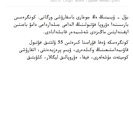
Фото: Спорт және туризм министрлігі
بۇل - ۇيىمنىڭ ەڭ جوعارى باسقارۋشى ورگانى. كونگرەسس
بارىسىندا ەۋروپا فۋتبولىنىڭ الداعى جىلدارداعى دامۋ باعىتىن
ايقىندايتىن ماڭىزدى شەشىمدەر قابىلدانادى.
كونگرەسكە ۋەفا قۇرامىنا كىرەتىن 55 ۇلتتىق فۋتبول
قاۋىمداستىعىنىڭ وكىلدەرى، ۇيىم پرەزيدەنتى، اتقارۋشى
كوميتەت مۇشەلەرى، فيفا، ەۋروپالىق ليگالار، كلۋبتىق
بىرلەستىكتەر جانە حالىقارالىق سپورت ۇيىمدارىنىڭ وكىلدەرى
قاتىسادى.
الداعى كونگرەستىڭ باستى ەرەكشەلىكتەرىنىڭ ءبىرى - سايلاۋ
ءراسىمىنىڭ ءوتۋى. ءدال وسى استانادا ۋەفا پرەزيدەنتى مەن
اتقارۋشى كوميتەت مۇشەلەرى سايلانادى.
قازاقستاننىڭ وسىنداي اۋقىمدى ءىس-شارانى وتكىزۋ قۇقىعىنا
يە بولۋى - ۋەفا- نىڭ ەلىمىزگە بىلدىرگەن جوعارى سەنىمىنىڭ
جانە حالىقارالىق دەڭگەيدەگى سپورتتىق ءىس-شارالاردى
ۇيىمداستىرۋداعى تاجىريبەسى مەن الەۋەتىنىڭ مويىندالعانىنىڭ