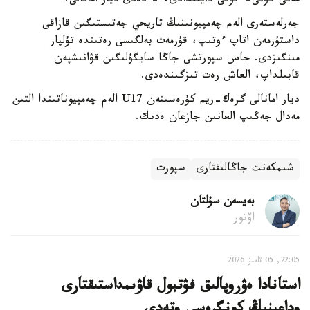
مەنى كۇنى-ءتۇنى دايىندادى، - دەدى ديار امانالى.
جەرلەستەرى الەم چەمپيونىنىڭ تاريحي جەتىستىگىن قازاقى
داستۇرمەن اتاپ ءوتىپ، قۇرمەت بەلگىسى رەتىندە تۇلپار
مىنگىزدى. جاس سپورتشى جاڭا سايگۇلىگىن قۋانىشپەن
قابىلداپ، العاش رەت تىزگىندەدى.
ديار امانالى گرەك-ريم كۇرەسىنەن U17 الەم چەمپيوناتىندا التىن
مەدال جەڭىپ العانىن جازعان ەدىك.
شىمكەنت جاڭالىقتارى
سپورت
بەيسەن سۇلتان
اۆتور
22:05, 05 تامىز 2026
استانادا ەۋروپالىق فۋتبول قاۋىمداستىقتارى