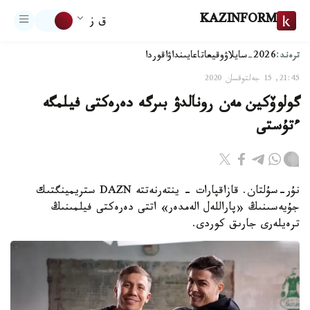
KAZINFORM
ق ز
ترەند:
2026-سايلاۋ
وقيعا
تاعايىنداۋ
اقوردا
21:45, 15 جەلتوقسان 2020
گولوۆكين مەن رونالدۋ بىرگە دەرەكتى فيلمگە
ءتۇستى
نۇر-سۇلتان. قازاقپارات - ينتەرنەتتە DAZN ستريمينگتىك
جۇيەسىنىڭ «پاراللەل الەمدەر» اتتى دەرەكتى فيلمىنىڭ
ترەيلەرى جارىق كوردى.