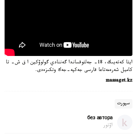
ايتا كەتەيىك، 18- جەلتوقساندا گەننادي گولوۆكين ا ق ش- تا
كاميل شەرەمەتاعا قارسى جەكپە-جەك وتكىزەدى.
massaget.kz
سپورت
без автора
اۆتور