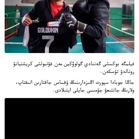
فيلمگە بوكسشى گەننادي گولوۆكين مەن فۋتبولشى كريشتيانۋ
رونالدۋ تۇسكەن.
جاڭا جوبادا سپورت اڭىزدارىنىڭ ۇقساس جاقتارىن انىقتاپ،
ولارىڭ جاتتىعۋ جۇمىسى جايلى ايتىلادى.