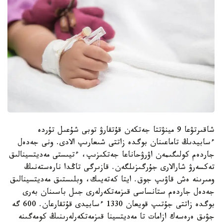
شاقىرتۋعا 9 مينۋتتا جەتكەن قۇتقارۋ توبى شۇعىل تۇردە
ءسابيدىڭ تاماعىنان بوگدە زاتتى شىعارىپ الادى. ونى جەدەل
جاردەم كولىگىمەن اۋرۋحاناعا جەتكىزىپ، ءتيىستى مەديتسينالىق
تەكسەرۋ شارالارى جۇرگىزىلگەن. قازىرگى تاڭدا نارەستەنىڭ
ومىرىنە ەش قاۋىپ جوق. ايتا كەتەيىك، وبلىستىق مەديتسينالىق
جەدەل جاردەم ستانساسى قىزمەتكەرلەرى جىل باسىنان بەرى
بوگدە زاتتى جۇتىپ قويعان 1330 ءسابيدى قۇتقارعان. 600 گە
جۋىق ەرەسەك ازامات تا مەديتسينا قىزمەتكەرلەرىنىڭ كومەگىنە