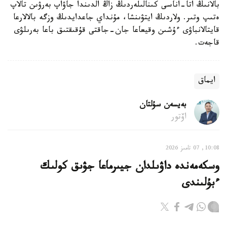
بالانىڭ اتا-اناسى كىنالىلەردىڭ زاڭ الدىندا جاۋاپ بەرۋىن تالاپ
ەتىپ وتىر. ولاردىڭ ايتۋىنشا، مۇنداي جاعدايدىڭ وزگە بالالارعا
قايتالانباۋى ءۇشىن وقيعاعا جان-جاقتى قۇقىقتىق باعا بەرىلۋى
قاجەت.
ايماق
بەيسەن سۇلتان
اۆتور
10:08, 07 تامىز 2026
وسكەمەندە داۋىلدان جيىرماعا جۋىق كولىك
ءبۇلىندى