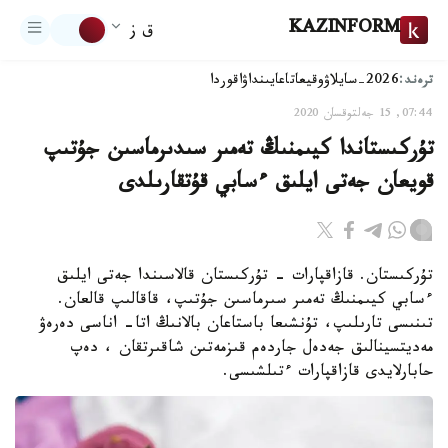
KAZINFORM
ق ز
ترەند:
2026-سايلاۋ
وقيعا
تاعايىنداۋ
اقوردا
07:44, 15 جەلتوقسان 2020
تۇركىستاندا كيىمنىڭ تەمىر سىدىرماسىن جۇتىپ
قويعان جەتى ايلىق ءسابي قۇتقارىلدى
تۇركىستان. قازاقپارات - تۇركىستان قالاسىندا جەتى ايلىق
ءسابي كيىمنىڭ تەمىر سىرماسىن جۇتىپ، قاقالىپ قالعان.
تىنىسى تارىلىپ، تۇنشىعا باستاعان بالانىڭ اتا- اناسى دەرەۋ
مەديتسينالىق جەدەل جاردەم قىزمەتىن شاقىرتقان ، دەپ
حابارلايدى قازاقپارات ءتىلشىسى.