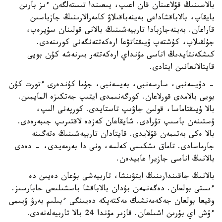
بالاسىنىڭ قۇلاعىنان قان اعىپ، يىعىندا تىستەلگەن ءىز بارىن
بايقاپ، بالاباقشاداعى بەينەباقىلاۋ كامەرالارىنىڭ جازباسىن
قاراعان. بەينەجازبادا تاربيەشىنىڭ بالانى قولىنان سۇيرەپ،
جۇلقىلاپ، كۇشتەپ ۇيىقتاتۋعا ارەكەتتەنگەنى كورىنەدى.
كىشكەنتايدىڭ اناسى مۇنداي ارەكەتتەر بىرنەشە كۇن بويى
قايتالانعانىن ايتادى.
- دۇيسەنبى، سارسەنبى، بەيسەنبى، جۇما كۇندەرى ءتورت كۇن
بويى بالامدى قورلاعان. كورگەنىمدى ايتىپ جەتكىزە المايمىن.
بالا ۇيىقتاماسا، قولىن جاۋىپ تاستايدى. كورپەنى الىپ،
ۇستىنەن باسىپ تۇرادى. شايقاعان كەزدە لاقتىرىپ جىبەرەدى.
بالا ەكى بەتىمەن قۇلايدى. قايتادان تاربيەشىنىڭ ەتەگىنە
جارماسادى. تاماق ىشكىسى كەلسە، ونى دا بەرمەيدى، - دەدى
بالانىڭ اناسى جازيرا عابيدەن.
بالانىڭ جاقىندارىنىڭ ايتۋىنشا، تاربيەشى بۇعان دەيىن دە
ءىستى بولعان. دەگەنمەن بۇدان بالاباقشا باسشىلىعى حابارسىز.
وقيعا بولعان جەكەمەنشىك مەكتەپكە دەيىنگى ءبىلىم بەرۋ ۇيىمى
ءۇش اي بۇرىن اشىلعان. قازىر مۇندا 24 بالا تاربيەلەنەدى.