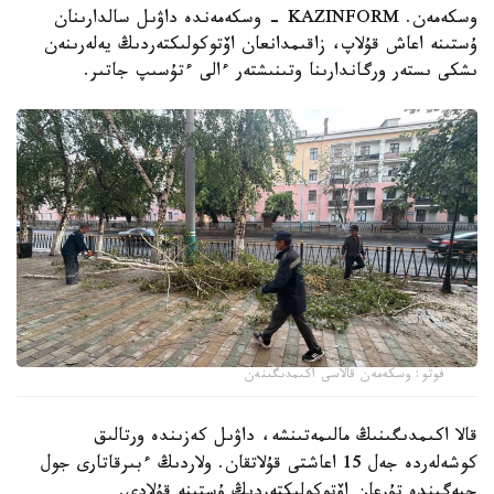
وسكەمەن. KAZINFORM - وسكەمەندە داۋىل سالدارىنان
ۇستىنە اعاش قۇلاپ، زاقىمدانعان اۆتوكولىكتەردىڭ يەلەرىنەن
ىشكى ىستەر ورگاندارىنا وتىنىشتەر ءالى ءتۇسىپ جاتىر.
فوتو: وسكەمەن قالاسى اكىمدىگىنەن
قالا اكىمدىگىنىڭ مالىمەتىنشە، داۋىل كەزىندە ورتالىق
كوشەلەردە جەل 15 اعاشتى قۇلاتقان. ولاردىڭ ءبىرقاتارى جول
جيەگىندە تۇرعان اۆتوكولىكتەردىڭ ۇستىنە قۇلادى.