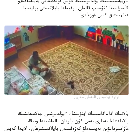
تاربيەشىسىنىڭ بۇلدىرشىنگە كۇش قولدانعانى بەينەباقىلاۋ
كامەراسىنا ءتۇسىپ قالعان. وقيعاعا بايلانىستى پوليتسيا
قىلمىستىق ءىس قوزعادى.
فوتو: ۆيدەودان الىنعان سكرين
بالانىڭ اتا-اناسىنىڭ ايتۋىنشا، ءبۇلدىرشىن جەكەمەنشىك
بالاباقشاعا نەبارى بەس كۇن بارعان. العاشىندا ونىڭ
مازاسىزدانۋىن بەيىمدەلۋ كەزەڭىمەن بايلانىستىرعان. الايدا كەيىن