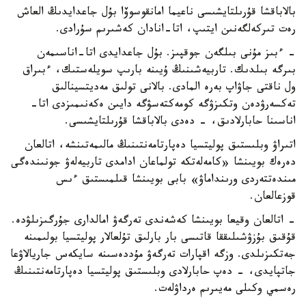
بالاباقشا قۇرىلتايشىسى ناعيما امانقوسوۆا بۇل جاعدايدىڭ العاش
رەت تىركەلگەنىن ايتىپ، اتا-انادان كەشىرىم سۇرادى.
- ءبىز مۇنى بىلگەن جوقپىز. بۇل جاعدايدى اتا-اناسىمەن
بىرگە بىلدىك. تاربيەشىنىڭ ۇيىنە بارىپ سويلەستىك، ءبىراق
ول ناقتى جاۋاپ بەرە المادى. بالانى تولىق مەديتسينالىق
تەكسەرۋدەن وتكىزۋگە كومەكتەسۋگە دايىن ەكەنىمىزدى اتا-
اناسىنا حابارلادىق، - دەدى بالاباقشا قۇرىلتايشىسى.
اتىراۋ وبلىستىق پوليتسيا دەپارتامەنتىنىڭ مالىمەتىنشە، اتالعان
دەرەك بويىنشا «كامەلەتكە تولماعان ادامدى تاربيەلەۋ جونىندەگى
مىندەتتەردى ورىنداماۋ» بابى بويىنشا قىلمىستىق ءىس
قوزعالعان.
- اتالعان وقيعا بويىنشا كەشەندى تەرگەۋ امالدارى جۇرگىزىلۋدە.
قۇقىق بۇزۋشىلىققا قاتىسى بار بارلىق تۇلعالار پوليتسيا بولىمىنە
جەتكىزىلدى. وزگە اقپارات تەرگەۋ مۇددەسىنە سايكەس جاريالاۋعا
جاتپايدى، - دەپ حابارلادى وبلىستىق پوليتسيا دەپارتامەنتىنىڭ
رەسمي وكىلى مەيىرىم ەرداۋلەت.