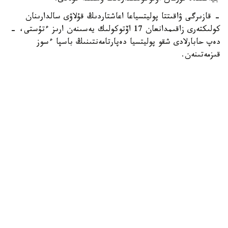
- قازىرگى ۋاقىتتا پوليتسياعا اعاشتاردىڭ قۇلاۋى سالدارىنان
كولىكتەرى زاقىمدانعان 17 اۆتوكولىك يەسىنەن ارىز ءتۇستى، -
دەپ حابارلادى شقو پوليتسيا دەپارتامەنتىنىڭ باسپا ءسوز
قىزمەتىنەن.
پوليتسياعا ءالى بارلىق زارداپ شەككەن كولىك يەلەرى جۇگىنىپ
ۇلگەرمەگەن بولۋى دا مۇمكىن.