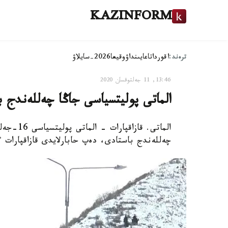
KAZINFORM
ترەند:
اقوردا
تاعايىنداۋ
وقيعا
2026-سايلاۋ
13:46, 11 جەلتوقسان 2020
الماتى پوليتسياسى جاڭا چەللەندج ب
الماتى. ق
چەللەندج باستادى، دەپ حابارلايدى قازاقپارات 