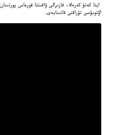
اۆتوبۋسى تۇراقتى قاتىنايدى.