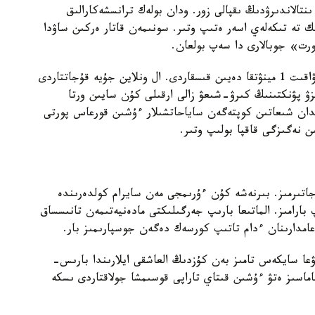
تالاندىرۋدىڭ ىقپالى زور. ودان بولەك ترانسشەكارالىق
ك تە تىكەلەي اسەر ەتىپ وتىر. سونىمەن قاتار ەركىن ساۋدا
پورت» جوبالارى دا سەپ بولعان.
كولىك قۇرالدارىن تەكسەرۋ راسىمدەرى جەڭىلدەپ، ۋاقىت 1 مينۋتقا دەيىن قىسقاردى. ال ونلاين جۇيە قۇجاتتاردى
ىزۋ پۋنكتىنىڭ كىرۋ-شىعۋ زالى ارقىلى كۇن سايىن ورتا
دى. قىتايدان شىعاتىن كوپتەگەن ساياحاتشىلار ءۇشىن قورعاس پورتى
ىن نەگىزگى قاقپا بولىپ وتىر.
تىرمىز. بىرنەشە كۇن ءۇرىمجى مەن سايرام كولدەرىندە
ارامىز. الماتىعا بارىپ جەرگىلىكتى مادەنيەتىمەن تانىسساق
عامدارىنان ءدام تاتىپ كورسەك دەگەن جوسپارىمىز بار.
ا سايكەس تامىز بەن كۇزدىڭ العاشقى ايلارىندا بارىس-
ماسىز ەتۋ ءۇشىن قىتاي تاراپى قوسىمشا جولاقتاردى ىسكە