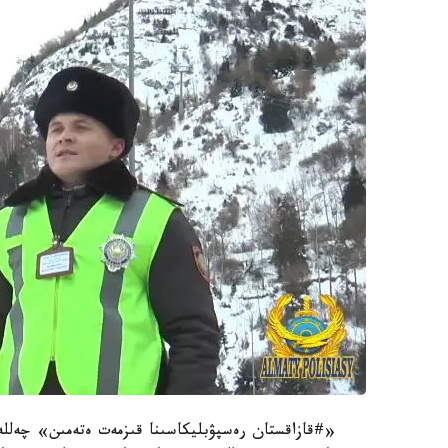
«#قازاقستان رەسپۋبليكاسىنا قىزمەت ەتەمىن» چەللەن