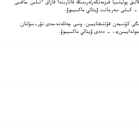
الىق پوليتسيا قىزمەتكەرلەرىنىڭ قاتارىندا قازاق ءتىلىن جاقسى
ى - كىشى سەرجانت ۆيتالي ماكسيموۆ.
زدىگى كۇنىمەن قۇتتىقتايمىن. وسى چەللەندجدى نۇر-سۇلتان
ە جولدايمىن»، - دەدى ۆيتالي ماكسيموۆ.