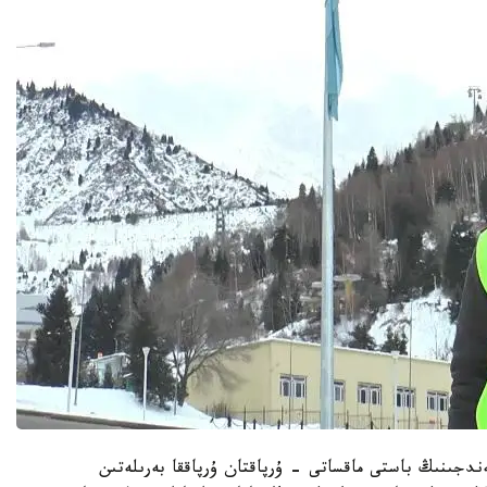
دجىنىڭ باستى ماقساتى - ۇرپاقتان ۇرپاققا بەرىلەتىن