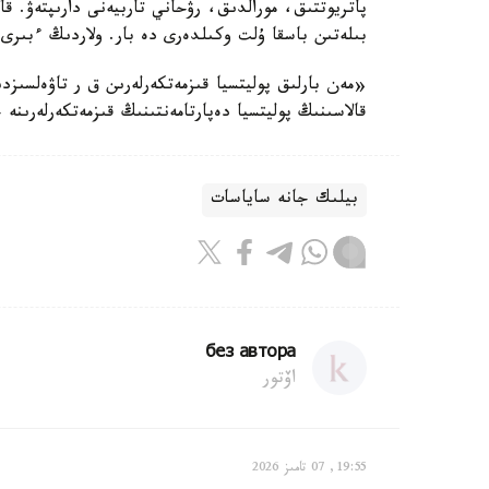
پاتريوتتىق، مورالدىق، رۋحاني تاربيەنى دارىپتەۋ. قال
بىلەتىن باسقا ۇلت وكىلدەرى دە بار. ولاردىڭ ءبىر
«مەن بارلىق پوليتسيا قىزمەتكەرلەرىن ق ر تاۋەلسى
قالاسىنىڭ پوليتسيا دەپارتامەنتىنىڭ قىزمەتكەرلەرىن
بيلىك جانە ساياسات
без автора
اۆتور
19:55, 07 تامىز 2026