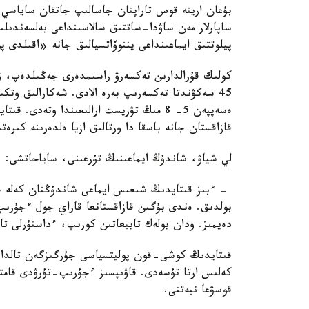
بۇعان ارينە قوس تاراپتان جاسالىپ جاتقان ساياسي ىن
ساپارلار مەن ساۋدا-ساتتىق سالاسىنداعى بەلسەندىلى
پيلوتتىق ايماعىنداعى يننوۆاتسيالىق جانە «اقىلدى 
45 سەكۋندتا تەكسەرىپ بەرە الادى. شەكارالىق وتك
ەسەپپەن 5- 8 مىڭ تۋريست ارالىعىندا وتە
قازاقستان جانە باسقا دا ورتالىق ازيا ەلدەرىنە كىرەت
لي شياۋ، شاندۇڭ ايماعىنىڭ تۇرعىنى، ساياحاتشى:
- ءبىز قىتايدىڭ شىعىس ايماعى شاندۇڭنان كەلە جا
بولدىق. ەندى بۇگىن قازاقستانعا قاراي جول ءجۇرىپ ب
دەيمىز. ودان بولەك تابيعاتىن كورىپ، ءداستۇرلى تا
قىتايدىڭ كوشى-قون پوليتسياسى جۇرگىزگەن تالداۋع
كەلىس ارتا تۇسەدى. قاۋىپسىز ءجۇرىپ-تۇرۋدى قامتا
قوسۋعا نيەتتى.