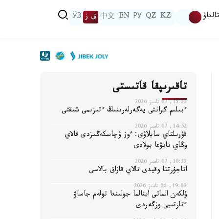
الداۋ
KZ
QZ
РУ
EN
中文
ق ز
ЎЗ
تاقىرىپقا قاتىستى
15:10, 07 تامىز 2026
ءبىلىم گرانتى يەگەرلەرىنىڭ ءتىزىمى شىقتى
14:52, 07 تامىز 2026
قۇرىلتاي سايلاۋى: ءوز ۋچاسكەڭىزدى قالاي
وڭاي تابۋعا بولادى
10:39, 07 تامىز 2026
اتاجۇرتتا وقيدى تالاي قازاق بالاسى
19:09, 06 تامىز 2026
ۇلكەن الماتى اينالما جولىندا تولەم جاساۋ
ءتارتىبى وزگەردى