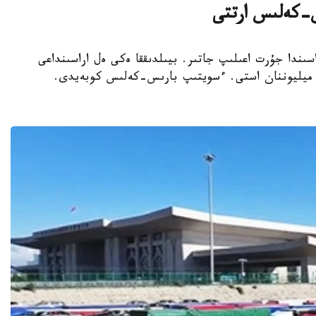
ىس-كەلىس ارتتى
اسىندا جۇرت اعىلىپ جاتىر. بيىلدىققا ەكى ەل اراسىنداعى
ولىك جولدارى ارقىلى وتكەن جولاۋشى سانى 1 ميليوننان استى. ءسويتىپ بارىس-كەلىس كوبەيدى.