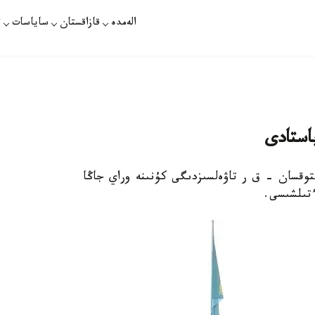
الەمدە
قازاقستان
ساياسات
ت
استادى
ازاقپارات - الماتى پوليتسياسى 16-جەلتوقسان – ق ر تاۋەلسىزدىگى كۇنىنە وراي جاڭا
ءتىلشىسى.