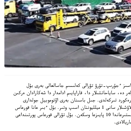
ىندا 30 كۇنگە دەيىن ۆيزاسىز ءجۇرىپ-تۇرۋ تۋرالى كەلىسىم جاسالعالى بەرى بۇل
دە، ساياحاتشىلار دا، قاراپايىم ادامدار دا شەكارادان ەركىن
كورد تىركەلدى. جىل باسىنان بەرى اۆتوموبيل جولدارى
ارقىلى ەكى ەلدىڭ اراسىندا ارى-بەرى قاتىناعان جولاۋشىلار سانى 1 ميلليوننان اسىپ وتىر. بۇل ءبىر عانا قورعاس
پورتى ارقىلى. وتكەن جىلدىڭ وسى كەزەڭىمەن سالىستىرعاندا 10 پايىزعا وسكەن. بۇل تۋرالى قورعاس پورتىنداعى
ريالادى.