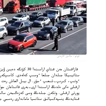
فوتو: حالىق گازەتى
قازاقستان مەن قىتاي اراس
ستاتيسيكا جىلدان جىلعا ءوسىپ كەلەدى. كاسىپكەرلەر 
ءوتىپ، كىرىپ-شىعىپ ءجۇر. ال بيىل العاش رەت رە
قىتايدىڭ ينسپەكسيالىق ستانسيا ماماندارى رەسمي جا