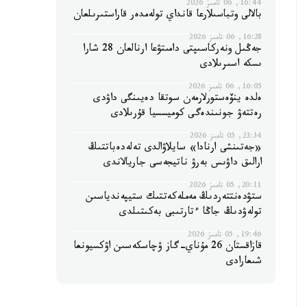
16:44, 06 تامىز 2026
بالالى وتباسىلارعا قانداي تولەمدەر قاراستىرىلعان
16:28, 06 تامىز 2026
جەڭىل ونەركاسىپتى دامىتۋعا ارنالعان 28 شارا
ىسكە اسىرىلادى
16:05, 06 تامىز 2026
ەلدە ينۆەستورلارمەن سوتقا دەيىنگى داۋدى
رەتتەۋ جونىندەگى كوميسسيا قۇرىلادى
23:34, 05 تامىز 2026
«جەتىنشى ارنادا» سايلاۋالدى تەلەدەباتتىڭ
ارالىق داۋىس بەرۋ ناتيجەسى جاريالاندى
20:11, 05 تامىز 2026
ستۋدەنتتەردىڭ مەملەكەتتىك ستيپەندياسىن
تولەۋدىڭ جاڭا ءتارتىبى بەكىتىلدى
19:46, 05 تامىز 2026
قازاقستان 26 مۇناي-گاز ۋچاسكەسىن اۋكسيونعا
شىعارادى