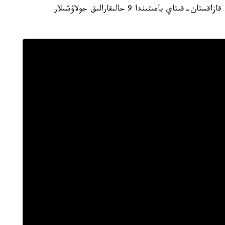
ايتا كەتۋ كەرەك، قازىرگى ۋاقىتتا قورعاس پورتىنان قازاقستان-قىتاي باعىتىندا 9 حالىقارالىق جولاۋشىلار