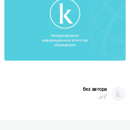
без автора
اۆتور