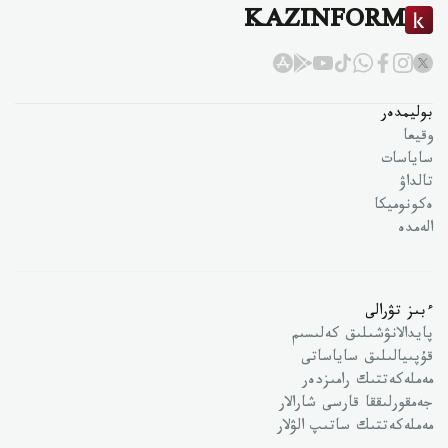
KAZINFORM
بوليمدەر
وقيعا
ساياسات
تالداۋ
ەكونوميكا
الەمدە
ءبىز تۋرالى
پايدالانۋشىلىق كەلىسىم
قۇپىيالىلىق ساياساتى
مەملەكەتتىك رامىزدەر
جەمقورلىققا قارسى شارالار
مەملەكەتتىك ساتىپ الۋلار