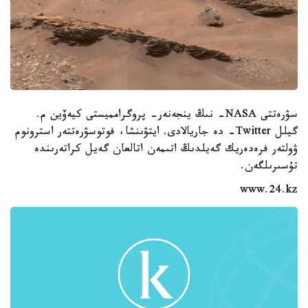
سۋرەتتى NASA- نىڭ ينجەنەر- پروگرامميستى كيەۆين م.
گيلل Twitter- دە جاريالادى. ايتۋىنشا، فوتوسۋرەتتەر استرونوم
ۋولتەر فرەدەريك گەيلدىڭ اتىمەن اتالعان گەيل كراتەرىندە
تۇسىرىلگەن.
www.24.kz