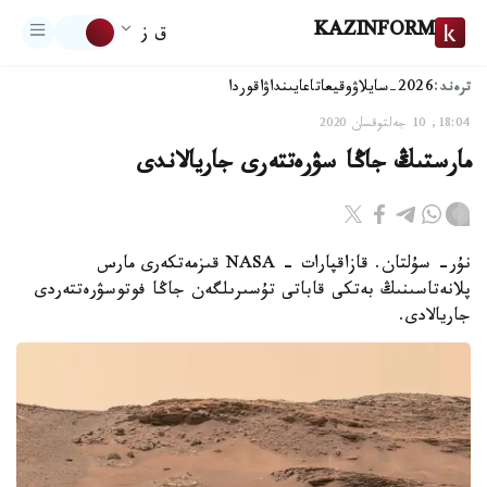
KAZINFORM
ق ز
ترەند:
2026-سايلاۋ
وقيعا
تاعايىنداۋ
اقوردا
18:04, 10 جەلتوقسان 2020
مارستىڭ جاڭا سۋرەتتەرى جاريالاندى
نۇر- سۇلتان. قازاقپارات - NASA قىزمەتكەرى مارس
پلانەتاسىنىڭ بەتكى قاباتى تۇسىرىلگەن جاڭا فوتوسۋرەتتەردى
جاريالادى.