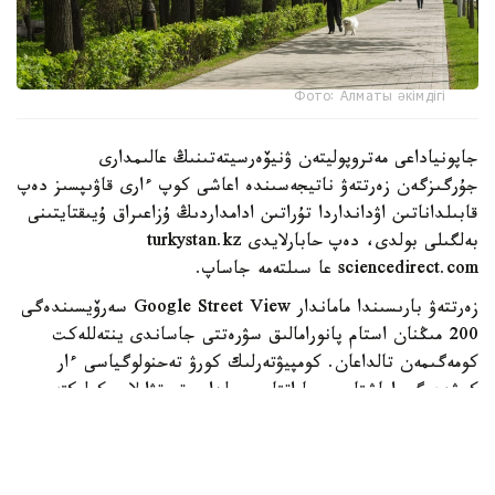
Фото: Алматы әкімдігі
جاپونياداعى مەتروپوليتەن ۋنيۆەرسيتەتىنىڭ عالىمدارى
جۇرگىزگەن زەرتتەۋ ناتيجەسىندە اعاشى كوپ ءارى قاۋىپسىز دەپ
قابىلداناتىن اۋدانداردا تۇراتىن ادامداردىڭ ۇزاعىراق ۇيىقتايتىنى
بەلگىلى بولدى، دەپ حابارلايدى turkystan.kz
sciencedirect.com عا سىلتەمە جاساپ.
زەرتتەۋ بارىسىندا ماماندار Google Street View سەرۆيسىندەگى
200 مىڭنان استام پانورامالىق سۋرەتتى جاساندى ينتەللەكت
كومەگىمەن تالداعان. كومپيۋتەرلىك كورۋ تەحنولوگياسى ءار
كوشەدەگى اعاشتار، عيماراتتار، جولدار، تروتۋارلار، كولىكتەر،
جاياۋ جۇرگىنشىلەر جانە باسقا دا قالالىق ينفراقۇرىلىم
ەلەمەنتتەرىن اۆتوماتتى تۇردە انىقتاعان.
كەيىن بۇل مالىمەتتەر توكيودا كوپقاباتتى ۇيلەردىڭ تومەنگى