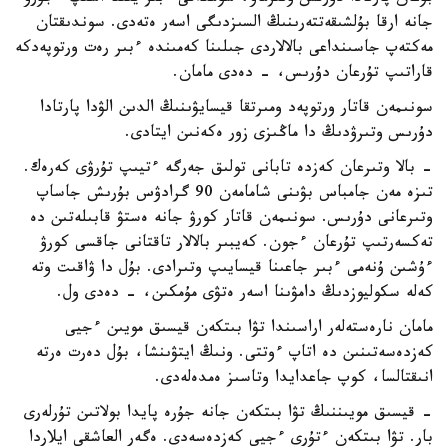
جانە ارقا بۇلشىقەتتەرىنىڭ السىزدىگى اسەر ەتەدى. سوندىقتان
مەكتەپ جاسىنداعى بالالاردى جىلىنا كەمىندە ءبىر رەت ورتوپەدكە
قاراتىپ تۇرعان دۇرىس، - دەدى مامان.
سونىمەن قاتار ورتوپەد ومىرتقا قيسايۋىنىڭ الدىن الۋدا پارتادا
دۇرىس وتىرۋدىڭ دا ماڭىزى زور ەكەنىن ايتادى.
- بالا وتىرعان كەزدە تابانى تولىق جەرگە ءتيىپ تۇرۋى كەرەك.
تىزە مەن جامباس بۋىنى شامامەن 90 گرادۋس بۇرىش جاساپ
وتىرعانى دۇرىس. سونىمەن قاتار كورۋ جانە ەستۋ قابىلەتىن دە
تەكسەرتىپ تۇرعان ءجون. كەيبىر بالالار تاقتانى جاقسى كورۋ
ءۇشىن ۇنەمى ءبىر جاعىنا قيسايىپ وتىرادى. بۇل دا ۋاقىت وتە
كەلە سكوليوزدىڭ دامۋىنا اسەر ەتۋى مۇمكىن، - دەدى ول.
مامان نارەستەلەر اراسىندا تۋا بىتكەن قيسىق مويىن ءجيى
كەزدەسەتىنىن دە اتاپ ءوتتى. ونىڭ ايتۋىنشا، بۇل دەرت ەرتە
انىقتالسا، كوپ جاعدايدا وتاسىز ەمدەلەدى.
- قيسىق مويىننىڭ تۋا بىتكەن جانە جۇرە پايدا بولاتىن تۇرلەرى
بار. تۋا بىتكەن ءتۇرى ءجيى كەزدەسەدى. ەگەر العاشقى ايلاردا