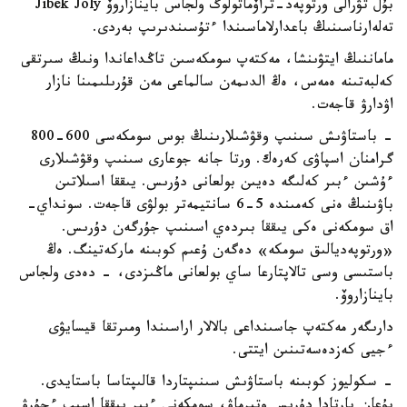
بۇل تۋرالى ورتوپەد-تراۆماتولوگ ولجاس باينازاروۆ Jibek Joly
تەلەارناسىنىڭ باعدارلاماسىندا ءتۇسىندىرىپ بەردى.
ماماننىڭ ايتۋىنشا، مەكتەپ سومكەسىن تاڭداعاندا ونىڭ سىرتقى
كەلبەتىنە ەمەس، ەڭ الدىمەن سالماعى مەن قۇرىلىمىنا نازار
اۋدارۋ قاجەت.
- باستاۋىش سىنىپ وقۋشىلارىنىڭ بوس سومكەسى 600-800
گرامنان اسپاۋى كەرەك. ورتا جانە جوعارى سىنىپ وقۋشىلارى
ءۇشىن ءبىر كەلىگە دەيىن بولعانى دۇرىس. يىققا اسىلاتىن
باۋىنىڭ ەنى كەمىندە 5-6 سانتيمەتر بولۋى قاجەت. سونداي-
اق سومكەنى ەكى يىققا بىردەي اسىنىپ جۇرگەن دۇرىس.
«ورتوپەديالىق سومكە» دەگەن ۇعىم كوبىنە ماركەتينگ. ەڭ
باستىسى وسى تالاپتارعا ساي بولعانى ماڭىزدى، - دەدى ولجاس
باينازاروۆ.
دارىگەر مەكتەپ جاسىنداعى بالالار اراسىندا ومىرتقا قيسايۋى
ءجيى كەزدەسەتىنىن ايتتى.
- سكوليوز كوبىنە باستاۋىش سىنىپتاردا قالىپتاسا باستايدى.
بۇعان پارتادا دۇرىس وتىرماۋ، سومكەنى ءبىر يىققا اسىپ ءجۇرۋ