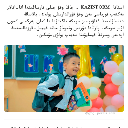
استانا. KAZINFORM - جاڭا وقۋ جىلى قارساڭىندا اتا-انالار
مەكتەپ فورماسى مەن وقۋ قۇرالدارىنان بولەك، بالانىڭ
دەنساۋلىعىنا ءقاۋىپسىز سومكە تاڭداۋعا دا ءمان بەرگەنى ءجون.
اۋىر سومكە، پارتادا دۇرىس وتىرماۋ جانە قيمىل-قوزعالىستىڭ
ازدىعى ومىرتقا قيسايۋىنا سەبەپ بولۋى مۇمكىن.
Фото: pexels.com