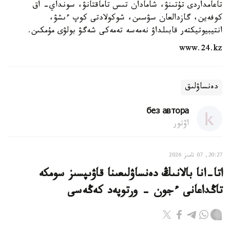
تاعامداردى تۇتىنۋ، شامادان تىس تاماقتانۋ، سونداي- اق
كوفەين، گازدالعان سۋسىن، شوكولادتى كوپ ءىشۋ،
انتيبيوتيكتەر قابىلداۋ نەمەسە تەمەكى شەگۋ بولۋى مۇمكىن.
www.24.kz
دەنساۋلىق
без автора
اۆتور
20:27, 07 تامىز 2026
اتا-انا بالانىڭ دەنساۋلىعىنا قاۋىپسىز سومكە
تاڭداعانى ءجون - ورتوپەد كەڭەسى