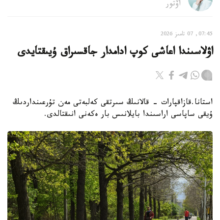
اۆتور
07:45, 07 تامىز 2026
اۋلاسىندا اعاشى كوپ ادامدار جاقسىراق ۇيىقتايدى
استانا.قازاقپارات - قالانىڭ سىرتقى كەلبەتى مەن تۇرعىنداردىڭ
ۇيقى ساپاسى اراسىندا بايلانىس بار ەكەنى انىقتالدى.