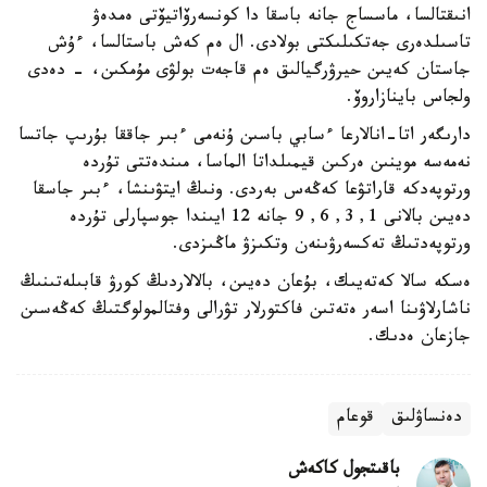
انىقتالسا، ماسساج جانە باسقا دا كونسەرۆاتيۆتى ەمدەۋ
تاسىلدەرى جەتكىلىكتى بولادى. ال ەم كەش باستالسا، ءۇش
جاستان كەيىن حيرۋرگيالىق ەم قاجەت بولۋى مۇمكىن، - دەدى
ولجاس باينازاروۆ.
دارىگەر اتا-انالارعا ءسابي باسىن ۇنەمى ءبىر جاققا بۇرىپ جاتسا
نەمەسە موينىن ەركىن قيمىلداتا الماسا، مىندەتتى تۇردە
ورتوپەدكە قاراتۋعا كەڭەس بەردى. ونىڭ ايتۋىنشا، ءبىر جاسقا
دەيىن بالانى 1, 3, 6, 9 جانە 12 ايىندا جوسپارلى تۇردە
ورتوپەدتىڭ تەكسەرۋىنەن وتكىزۋ ماڭىزدى.
ەسكە سالا كەتەيىك، بۇعان دەيىن، بالالاردىڭ كورۋ قابىلەتىنىڭ
ناشارلاۋىنا اسەر ەتەتىن فاكتورلار تۋرالى وفتالمولوگتىڭ كەڭەسىن
جازعان ەدىك.
دەنساۋلىق
قوعام
باقىتجول كاكەش