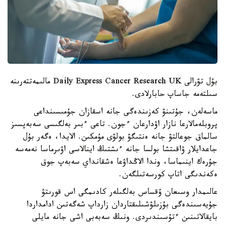
بۇل تۋرالى Daily Express Cancer Research UK مالىمەتتەرىنە
سىلتەمە جاساپ حابارلادى.
ماسەلەن، جۇتىنۋ كەزىندەگى جانە اسقازان جۇمىسىنداعى
پروبلەمالارعا نازار اۋدارعان ءجون. تاعى ءبىر بەلگىسى سەبەپسىز
سالماق جوعالتۋ جانە ەنتىگۋ بولۋى مۇمكىن. الايدا، ەگەر بۇل
جاعدايلار ۋاقىتشا بولسا جانە ءىشتىڭ اينالاسى اۋىرماسا نەمەسە
جۇرەك اينىماسا، وندا الاڭداۋعا ەشقانداي سەبەپ جوق
ەكەندىگى اتاپ كورسەتىلگەن.
عالىمدار وسىعان ۇقساس بەلگىلەر كادىمگى اس قورىتۋ
جۇيەسىندەگى بۇزىلۋشىلىقتاردان زارداپ شەگەتىن ادامداردا
بايقالاتىنىن ءتۇسىندىردى. ونىڭ سەبەبى اشى جانە مايلى