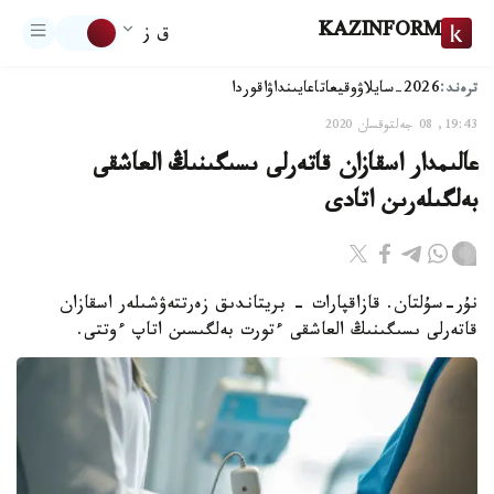
KAZINFORM
ق ز
ترەند:
2026-سايلاۋ
وقيعا
تاعايىنداۋ
اقوردا
19:43, 08 جەلتوقسان 2020
عالىمدار اسقازان قاتەرلى ىسىگىنىڭ العاشقى
بەلگىلەرىن اتادى
نۇر-سۇلتان. قازاقپارات – بريتاندىق زەرتتەۋشىلەر اسقازان
قاتەرلى ىسىگىنىڭ العاشقى ءتورت بەلگىسىن اتاپ ءوتتى.