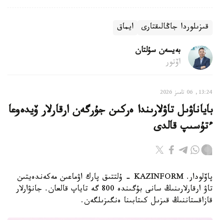
قىزىلوردا جاڭالىقتارى
ايماق
بەيسەن سۇلتان
اۆتور
13:24, 06 تامىز 2026
باياناۋىل تاۋلارىندا ەركىن جۇرگەن ارقارلار ۆيدەوعا
ءتۇسىپ قالدى
پاۆلودار. KAZINFORM - ۇلتتىق پارك اۋماعىن مەكەندەيتىن
تاۋ ارقارلارىنىڭ سانى بۇگىندە 800 گە تاياپ قالعان. جانۋارلار
قازاقستاننىڭ قىزىل كىتابىنا ەنگىزىلگەن.