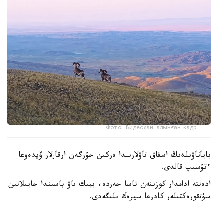
Фото: Видеодан алынған кадр
باياناۋىلدىڭ اسقاق تاۋلارىندا ەركىن جۇرگەن ارقارلار ۆيدەوعا
ءتۇسىپ قالدى.
ادەتتە ادامدار كوزىنەن تاسا جەردە، بيىك تاۋ باسىندا جايىلاتىن
سۇتقورەكتىلەر كادرعا سيرەك ىلىگەدى.
- سوڭعى ساناقتار بويىنشا، ۇلتتىق پاركتىڭ اۋماعىندا بۇل