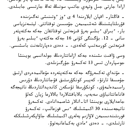
جىل باسىندا قىزىلوردا وبلىسىندا 32 جەكە مەكتەپ بار بولاتىن.
ارادا جارتى جىل وتپەي جاتىپ سونىڭ تەڭ جارتىسى جابىلدى.
- قاڭتار- اقپان ايلارىندا 4 ى ءوز ءوتىنىشى نەگىزىندە
قۇرىلتايشىنىڭ شەشىمىمەن جۇمىسىن توقتاتتى. ليتسەنزياسى
بار، ءبىراق ءبىلىم بەرۋ قىزمەتىن توقتاتقان جەكە مەكتەپتەر
سانى - 12. بۇگىنگى كۇنى 16 جەكە مەكتەپ ءبىلىم بەرۋ
قىزمەتىن كورسەتىپ كەلەدى، - دەدى دەپارتامەنت باسشىسى.
وسى ۋاقىت ىشىندە جەكە ازاماتتاردىڭ جولدانىمى بويىنشا
جوسپاردان تىس 13 تەكسەرۋ جۇرگىزىلدى.
- مۇنداي تەكسەرۋگە جەكە مەكتەپتەردە مۇعالىمدەردى ارتىق
جۇمىسقا تارتۋ، كەيبىر كونكۋرستىق قۇجاتتاردىڭ دۇرىس
راسىمدەلمەۋى، كونكۋرسقا تۇسكەن كانديداتتاردىڭ ناتيجەگە
قاناعاتتانباۋى سەبەپ. بالاباقشالاردا بالالارعا زيان كەلۋ
جاعدايلارى بويىنشا اتا-انالار شاعىمدانادى. تەكسەرۋ
ناتيجەسىندە 30 اكىمشىلىك ءىس قوزعالىپ، تەكسەرۋ
قورىتىندىسىمەن لاۋازىم يەلەرى اكىمشىلىك جاۋاپكەرشىلىككە
تارتىلدى، - دەدى ءمادي بەكماعانبەتوۆ.