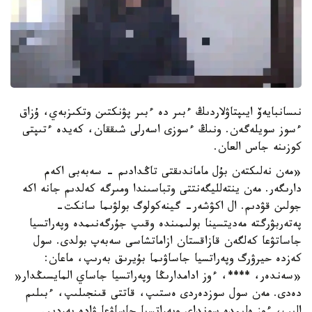
نىسانبايەۆ ايىپتاۋلاردىڭ ءبىر دە ءبىر پۋنكتىن وتكىزبەي، ۇزاق
ءسوز سويلەگەن. ونىڭ ءسوزى اسەرلى شىققان، كەيدە ءتىپتى
كوزىنە جاس العان.
«مەن نەلىكتەن بۇل ماماندىقتى تاڭدادىم - سەبەبى اكەم
دارىگەر. مەن ينتەلليگەنتتى وتباسىندا ومىرگە كەلدىم جانە اكە
جولىن قۋدىم. ال اكۋشەر- گينەكولوگ بولۋىما سانكت-
پەتەربۋرگتە مەديتسينا بولىمىندە وقىپ جۇرگەنىمدە وپەراتسيا
جاساتۋعا كەلگەن قازاقستان ازاماتشاسى سەبەپ بولدى. سول
كەزدە حيرۋرگ وپەراتسيا جاساۋىما بۇيرىق بەرىپ، ماعان:
«سەندەر، ****، ءوز ادامدارىڭا وپەراتسيا جاساي المايسىڭدار«
دەدى. مەن سول سوزدەردى ەستىپ، قاتتى قىنجىلىپ، ءبىلىم