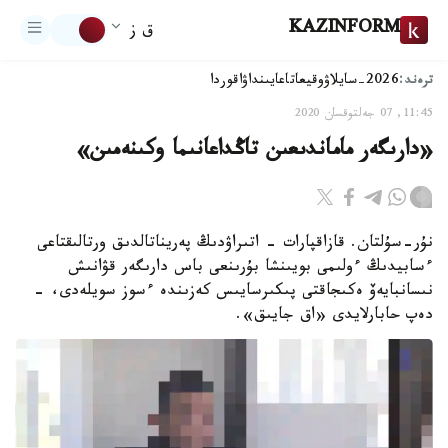
KAZINFORM
ق ز
ترەند:
2026-سايلاۋ
وقيعا
تاعايىنداۋ
اقوردا
11:45, 07 جەلتوقسان 2020
«دارىگەر ماماندىعىن تاڭداعانىما وكىنەمىن»
نۇر-سۇلتان. قازاقپارات - اتىراۋدىڭ پەريناتالدىق ورتالىقتاعى
ءسابيدىڭ ءولىمى بويىنشا بۇرىنعى باس دارىگەر قۋانىش
نىسانبايەۆ ەكىجاقتى پىكىرسايىس كەزىندە ءسوز سويلەدى، -
دەپ حابارلايدى «اق جايىق».