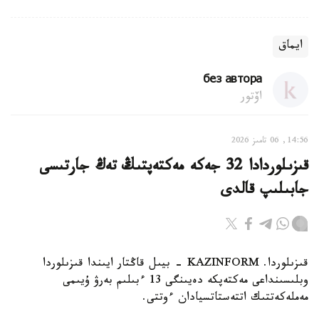
ايماق
без автора
اۆتور
14:56, 06 تامىز 2026
قىزىلوردادا 32 جەكە مەكتەپتىڭ تەڭ جارتىسى
جابىلىپ قالدى
قىزىلوردا. KAZINFORM - بيىل قاڭتار ايىندا قىزىلوردا
وبلىسىنداعى مەكتەپكە دەيىنگى 13 ءبىلىم بەرۋ ۇيىمى
مەملەكەتتىك اتتەستاتسيادان ءوتتى.