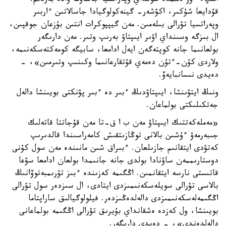
الىپ، ءوز ەلىمدە سونداي وپەراتسيا جاساۋعا ۋادە بەردىم.
قۇدايعا شۇكىر، اكۋشەر- گينەكولوگيادا جاسالاتىن ءاربىر
وپەراتسيا تۋرالى بىلەمىن. مەن گيپپوكرات انتىن بۇزعان جوقپىن،
ال بىزگە وسىنداي اۋىر ايىپتاۋ بەرىپ وتىر. مەن دارىگەر
بولعانىما جانە كوپتەگەن ايەل ادامعا، سابيگە كومەكتەسكەنىمە،
ولاردى كۇن-ءتۇن دەمەي قۇتقارعانىما وكىنىپ وتىرمىن»، -
دەيدى نىسانبايەۆ.
ونىڭ ايتۋىنشا، ايىپتاۋدىڭ ءبىر دە ءبىر پۋنكتى بويىنشا دالەل
جەتكىلىكتى بولماعان.
«مەملەكەتتىك ايىپتاۋ مەن ب ا ق-تا مەن قۇجاتتا قاتەلىك
جىبەرمەۋ ءۇشىن بالانى توڭازىتقىش كامەراسىندا قالدىرىپ
كەتۋدى ايتقانىم جازىلعان. ءبىراق شىن مانىندە مەن سول كۇنى
دوستارىممەن ساۋنادا بولدى جانە جانىمدا بولعان ادامعا سۋعا
قاتىستى نارسە ايتقانمىن. اڭگىمە كەزىندە ءبىز تۇرىمبەتوۆانىڭ
بالاسى تۋرالى سويلەسكەنىمىزدى ايتادى، ال سىزدەر سول تۋرالى
اڭگىمەلەسكەنىمىزدى دالەلدەڭىزدەر. فيلولوگيالىق ساراپتاما
بويىنشا، ول كەزدە ەشقانداي بۇيرىق تۋرالى اڭگىمە بولماعانى
دالەلدەندى»، - دەيدى دارىگەر.