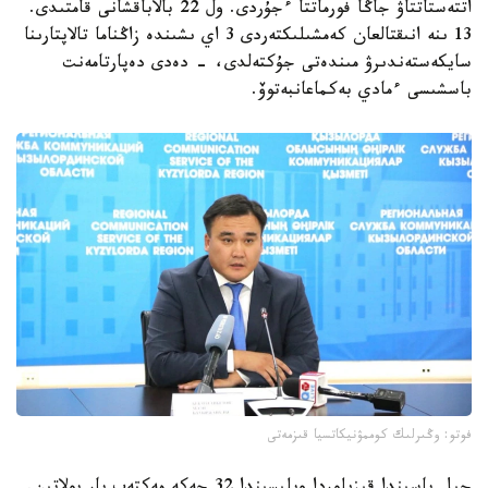
اتتەستاتتاۋ جاڭا فورماتتا ءجۇردى. ول 22 بالاباقشانى قامتىدى.
13 ىنە انىقتالعان كەمشىلىكتەردى 3 اي ىشىندە زاڭناما تالاپتارىنا
سايكەستەندىرۋ مىندەتى جۇكتەلدى، - دەدى دەپارتامەنت
باسشىسى ءمادي بەكماعانبەتوۆ.
فوتو: وڭىرلىك كوممۋنيكاتسيا قىزمەتى