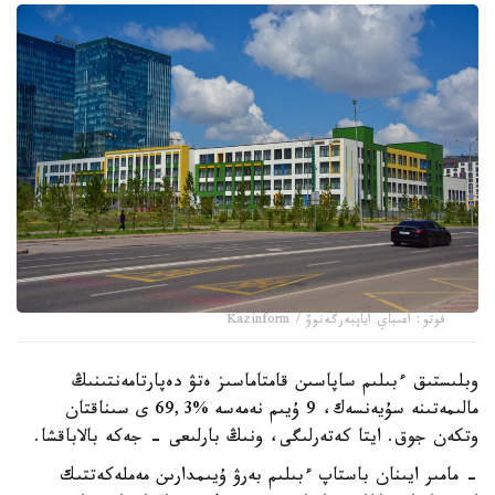
فوتو: اعىباي اياپبەرگەنوۆ / Kazinform
وبلىستىق ءبىلىم ساپاسىن قامتاماسىز ەتۋ دەپارتامەنتىنىڭ
مالىمەتىنە سۇيەنسەك، 9 ۇيىم نەمەسە %69,3 ى سىناقتان
وتكەن جوق. ايتا كەتەرلىگى، ونىڭ بارلىعى - جەكە بالاباقشا.
- مامىر ايىنان باستاپ ءبىلىم بەرۋ ۇيىمدارىن مەملەكەتتىك