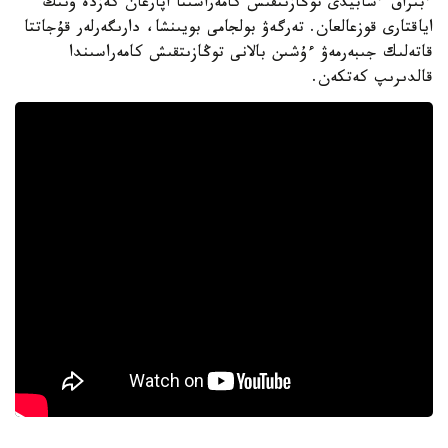
ءبىراق ءسابيدى توڭازىتقىش كامەراسىنا اپارعان كەزدە ونىڭ
اياقتارى قوزعالعان. تەرگەۋ بولجامى بويىنشا، دارىگەرلەر قۇجاتتا
قاتەلىك جىبەرمەۋ ءۇشىن بالانى توڭازىتقىش كامەراسىندا
قالدىرىپ كەتكەن.