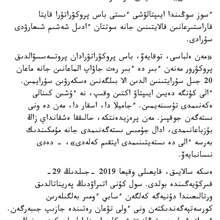
ءسوز سوڭىندا ايىپتالۋشى ءىستى باس پروكۋراتۋرا قايتا
قاراستىرعانىن قالايتىنىن جانە سوتتان ءادىل شەشىم شىعارۋدى
سۇرادى.
«مەن ەلباسى، توقايەۆ، باس پروكۋراتۋرادان پروتسەسسۋالدىق
پروكۋرور مەنەن ءبىر دە ءبىر رەت جاۋاپ الماعانىن جانە ماعان
20 جىل سۇرايتىنىن الدىن الا بىلگەنىن ەسكەرۋىن سۇرايمىن.
ءالى كۇنگە دەيىن ايىپتاۋ اكتىن وقىپ، نە ءۇشىن كىنالى
ەكەنىمدى تۇسىنەيمىن. ءجاميلا دا، اسقار دا، مەن دە ونى
ىستەگەن جوقپىز. مەن پرەزيدەنتكە، حالىققا ەشقانداي زاڭ
بۇزباعانىمدى، ادال جۇمىس ىستەگەنىمدى جانە مۇمكىندىك
بەرسە ءالى دە ىستەيتىنىمدى ايتقىم كەلەدى»، - دەدى
نىسانبايەۆ.
ەسكە سالايىق، قايعىلى وقيعا 2019 -جىلدىڭ 29-
قىركۇيەگىندە بولدى. سول كۇنى اتىراۋدىڭ پەريناتالدىق
ورتالىعىندا دۇنيەگە كەلگەن ءسابي ءومىر بەلگىلەرىن
كورسەتپەگەندىكتەن ونى ءولى تۋعان رەتىندە جازىپ جىبەرگەن.