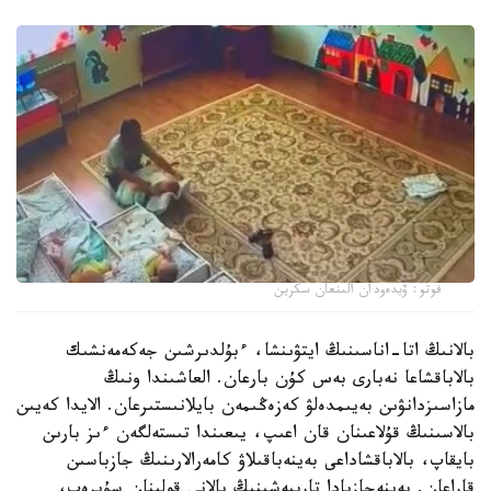
فوتو: ۆيدەودان الىنعان سكرين
بالانىڭ اتا-اناسىنىڭ ايتۋىنشا، ءبۇلدىرشىن جەكەمەنشىك
بالاباقشاعا نەبارى بەس كۇن بارعان. العاشىندا ونىڭ
مازاسىزدانۋىن بەيىمدەلۋ كەزەڭىمەن بايلانىستىرعان. الايدا كەيىن
بالاسىنىڭ قۇلاعىنان قان اعىپ، يىعىندا تىستەلگەن ءىز بارىن
بايقاپ، بالاباقشاداعى بەينەباقىلاۋ كامەرالارىنىڭ جازباسىن
قاراعان. بەينەجازبادا تاربيەشىنىڭ بالانى قولىنان سۇيرەپ،