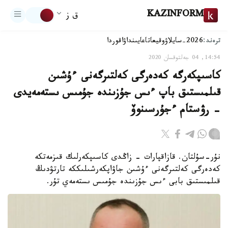
KAZINFORM
ق ز
ترەند:
2026-سايلاۋ
وقيعا
تاعايىنداۋ
اقوردا
14:54, 04 جەلتوقسان 2020
كاسىپكەرگە كەدەرگى كەلتىرگەنى ءۇشىن
قىلمىستىق باپ ءىس جۇزىندە جۇمىس ىستەمەيدى
- رۋستام ءجۇرسىنوۆ
نۇر-سۇلتان. قازاقپارات - زاڭدى كاسىپكەرلىك قىزمەتكە
كەدەرگى كەلتىرگەنى ءۇشىن جاۋاپكەرشىلىككە تارتۋدىڭ
قىلمىستىق بابى ءىس جۇزىندە جۇمىس ىستەمەي تۇر.