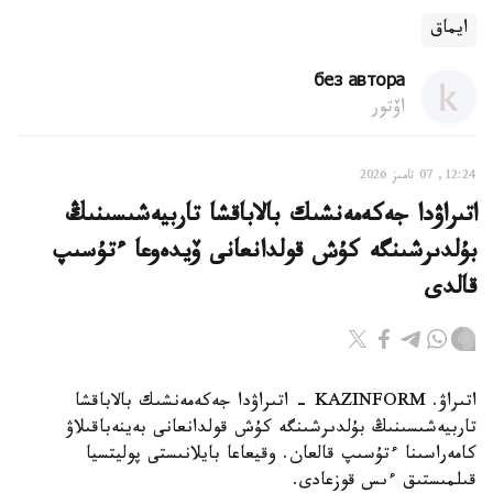
ايماق
без автора
اۆتور
12:24, 07 تامىز 2026
اتىراۋدا جەكەمەنشىك بالاباقشا تاربيەشىسىنىڭ
بۇلدىرشىنگە كۇش قولدانعانى ۆيدەوعا ءتۇسىپ
قالدى
اتىراۋ. KAZINFORM - اتىراۋدا جەكەمەنشىك بالاباقشا
تاربيەشىسىنىڭ بۇلدىرشىنگە كۇش قولدانعانى بەينەباقىلاۋ
كامەراسىنا ءتۇسىپ قالعان. وقيعاعا بايلانىستى پوليتسيا
قىلمىستىق ءىس قوزعادى.