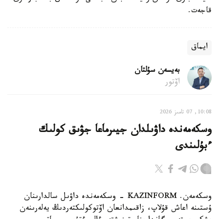
قاجەت.
ايماق
بەيسەن سۇلتان
اۆتور
10:08, 07 تامىز 2026
وسكەمەندە داۋىلدان جيىرماعا جۋىق كولىك
ءبۇلىندى
وسكەمەن. KAZINFORM - وسكەمەندە داۋىل سالدارىنان
ۇستىنە اعاش قۇلاپ، زاقىمدانعان اۆتوكولىكتەردىڭ يەلەرىنەن