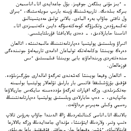
- ءبىز مۇنى بىلگەن جوقپىز. بۇل جاعدايدى اتا-اناسىمەن
بىرگە بىلدىك. تاربيەشىنىڭ ۇيىنە بارىپ سويلەستىك، ءبىراق
ول ناقتى جاۋاپ بەرە المادى. بالانى تولىق مەديتسينالىق
تەكسەرۋدەن وتكىزۋگە كومەكتەسۋگە دايىن ەكەنىمىزدى اتا-
اناسىنا حابارلادىق، - دەدى بالاباقشا قۇرىلتايشىسى.
اتىراۋ وبلىستىق پوليتسيا دەپارتامەنتىنىڭ مالىمەتىنشە، اتالعان
دەرەك بويىنشا «كامەلەتكە تولماعان ادامدى تاربيەلەۋ جونىندەگى
مىندەتتەردى ورىنداماۋ» بابى بويىنشا قىلمىستىق ءىس
قوزعالعان.
- اتالعان وقيعا بويىنشا كەشەندى تەرگەۋ امالدارى جۇرگىزىلۋدە.
قۇقىق بۇزۋشىلىققا قاتىسى بار بارلىق تۇلعالار پوليتسيا بولىمىنە
جەتكىزىلدى. وزگە اقپارات تەرگەۋ مۇددەسىنە سايكەس جاريالاۋعا
جاتپايدى، - دەپ حابارلادى وبلىستىق پوليتسيا دەپارتامەنتىنىڭ
رەسمي وكىلى مەيىرىم ەرداۋلەت.
بالانىڭ اتا-اناسى كىنالىلەردىڭ زاڭ الدىندا جاۋاپ بەرۋىن تالاپ
ەتىپ وتىر. ولاردىڭ ايتۋىنشا، مۇنداي جاعدايدىڭ وزگە بالالارعا
قايتالانباۋى ءۇشىن وقيعاعا جان-جاقتى قۇقىقتىق باعا بەرىلۋى