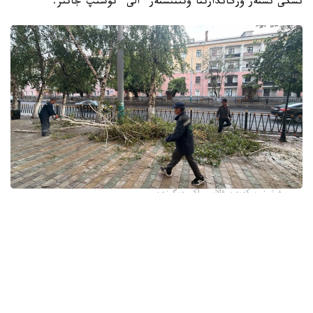
ىشكى ىستەر ورگاندارىنا وتىنىشتەر ءالى ءتۇسىپ جاتىر.
فوتو: وسكەمەن قالاسى اكىمدىگىنەن
قالا اكىمدىگىنىڭ مالىمەتىنشە، داۋىل كەزىندە ورتالىق
كوشەلەردە جەل 15 اعاشتى قۇلاتقان. ولاردىڭ ءبىرقاتارى جول
جيەگىندە تۇرعان اۆتوكولىكتەردىڭ ۇستىنە قۇلادى.
- قازىرگى ۋاقىتتا پوليتسياعا اعاشتاردىڭ قۇلاۋى سالدارىنان
كولىكتەرى زاقىمدانعان 17 اۆتوكولىك يەسىنەن ارىز ءتۇستى، -