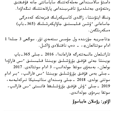
دامىتۋ سالاسىنداعى مەملەكەتتىك ساياساتتى جانە قۇقىقتىق
رەتتەۋدى جەتىلدىرۋ تاقىرىبىنداعى پارلامەنتتىك تىڭداۋدا.
ونىڭ ايتۋىنشا، زاڭدى كاسىپكەرلىك قىزمەتكە كەدەرگى
جاساعانى ءۇشىن قىلمىستىق جاۋاپكەرشىلىك (365-باپ)
ەسكەرىلگەن.
«تاجىريبە جۇزىندە ول جۇمىس ىستەمەي تۇر. سوڭعى 3 جىلدا 1
ادام سوتتالعان»، - دەپ ناقتىلادى ۋاكىل.
تاراتىلعان مالىمەتتەرگە قاراعاندا، 2016 -جىلى 365-باپ
بويىنشا جەتى قۇقىق بۇزۋشىلىق بويىنشا قىلمىستىق ءىس قاراۋدا
بولعان، بەسەۋى سوتقا جولدانىپ، 3 ادام سوتتالدى. 2017
-جىلى بەس قۇقىق بۇزۋشىلىق بويىنشا ءىس قارالىپ، ءبىر ادام
سوتتى بولدى. 2018 -جىلى وسىنداي ستاتيستيكا تىركەلمەسە،
2019 -جىلى ءۇش قۇقىق بۇزۋشىلىققا قاتىستى ءىس قارالىپ،
سوتقا بىرەۋى جولداندى.
اۆتور: رۋسلان عابباسوۆ