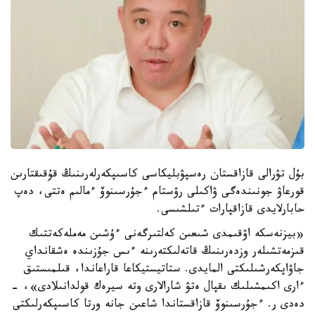
بۇل تۋرالى قازاقستان رەسپۋبليكاسى كاسىپكەرلەرىنىڭ قۇقىقتارىن
قورعاۋ جونىندەگى ۋاكىلى رۋستام ءجۇرسىنوۆ ءمالىم ەتتى، دەپ
حابارلايدى قازاقپارات ءتىلشىسى.
«بيزنەسكە اۋقىمدى شىعىن كەلتىرگەنى ءۇشىن مەملەكەتتىك
قىزمەتشىلەر وزدەرىنىڭ قاتەلىكتەرىنە ءىس جۇزىندە ەشقانداي
جاۋاپكەرشىلىكتى المايدى. ستاتيستيكاعا قاراعاندا، قىلمىستىق
ءارى اكىمشىلىك ىقپال ەتۋ شارالارى وتە سيرەك قولدانىلادى»، -
دەدى ر. ءجۇرسىنوۆ قازاقستاندا شاعىن جانە ورتا كاسىپكەرلىكتى