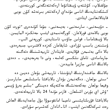
جۇلقىلاپ، كۇشتەپ ۇيىقتاتۋعا ارەكەتتەنگەنى كورىنەدى.
كىشكەنتايدىڭ اناسى مۇنداي ارەكەتتەر بىرنەشە كۇن بويى
قايتالانعانىن ايتادى.
- دۇيسەنبى، سارسەنبى، بەيسەنبى، جۇما كۇندەرى ءتورت كۇن
بويى بالامدى قورلاعان. كورگەنىمدى ايتىپ جەتكىزە المايمىن.
بالا ۇيىقتاماسا، قولىن جاۋىپ تاستايدى. كورپەنى الىپ،
ۇستىنەن باسىپ تۇرادى. شايقاعان كەزدە لاقتىرىپ جىبەرەدى.
بالا ەكى بەتىمەن قۇلايدى. قايتادان تاربيەشىنىڭ ەتەگىنە
جارماسادى. تاماق ىشكىسى كەلسە، ونى دا بەرمەيدى، - دەدى
بالانىڭ اناسى جازيرا عابيدەن.
بالانىڭ جاقىندارىنىڭ ايتۋىنشا، تاربيەشى بۇعان دەيىن دە
ءىستى بولعان. دەگەنمەن بۇدان بالاباقشا باسشىلىعى حابارسىز.
وقيعا بولعان جەكەمەنشىك مەكتەپكە دەيىنگى ءبىلىم بەرۋ ۇيىمى
ءۇش اي بۇرىن اشىلعان. قازىر مۇندا 24 بالا تاربيەلەنەدى.
بالاباقشا قۇرىلتايشىسى ناعيما امانقوسوۆا بۇل جاعدايدىڭ العاش
رەت تىركەلگەنىن ايتىپ، اتا-انادان كەشىرىم سۇرادى.