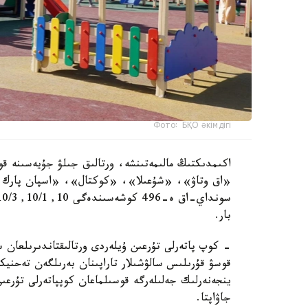
Фото: БҚО әкімдігі
اكىمدىكتىڭ مالىمەتىنشە، ورتالىق جىلۋ جۇيەسىنە قو
«اق وتاۋ»، «شۇعىلا»، «كوكتال»، «اسپان پارك و
بار.
- كوپ پاتەرلى تۇرعىن ۇيلەردى ورتالىقتاندىرىلعان 
قوسۋ قۇرىلىس سالۋشىلار تاراپىنان بەرىلگەن تەحنيك
ينجەنەرلىك جەلىلەرگە قوسىلماعان كوپپاتەرلى تۇرعى
جاۋاپتا.