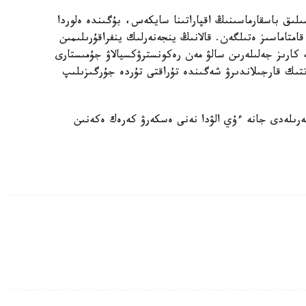
ىلىق باسقارماسىنىڭ اقپاراتىنا سايكەس، بۇگىندە ەلوردا
ورتالىقتاندىرىلعان اۋىزسۋمەن 100 پايىز قامتاماسىز ەتىلگەن. قالانىڭ ينجەنەرلىك ينفراقۇرىلىمىن
كارىز جەلىلەرىن سالۋ مەن رەكونسترۋكسيالاۋ جۇمىستارى
ىك قارجىلاندىرۋ شەگىندە تۇراقتى تۇردە جۇرگىزىلىپ
رىلەدى جانە ءۇي الۋدا نەنى ەسكەرۋ كەرەك ەكەنىن