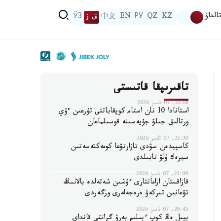
الداۋ
KZ
QZ
РУ
EN
中文
ق ز
ЎЗ
تاقىرىپقا قاتىستى
22:08, 07 تامىز 2026
استانادا 10 نان استام كوپقاباتتى تۇرعىن ءۇي
ورتالىق جىلۋ جۇيەسىنە قوسىلماعان
21:30, 07 تامىز 2026
كاسپيدەن سۋدى تازارتۋعا كومەكتەسەتىن
سيرەك ۇلۋ تابىلدى
21:09, 07 تامىز 2026
قازاقستان ازاماتتارى ءۇشىن شەتەلدە بالانىڭ
تۋعانىن تىركەۋ ەرەجەلەرى وزگەردى
20:45, 07 تامىز 2026
بيىل ەڭ كوپ ءبىلىم بەرۋ گرانتى قانداي