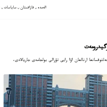
الەمدە
قازاقستان
ساياسات
ت
زگيدرومەت
سۇلتان. قازاقپارات - قازگيدرومەت 5-7-جەلتوقسانعا ارنالعان اۋا رايى تۋرالى بولجامدى جاريالادى،