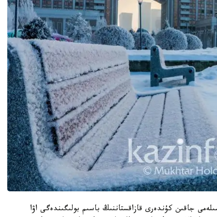
سىلەمى جاقىن كۇندەرى قازاقستاننىڭ باسىم بولىگىندەگى اۋا