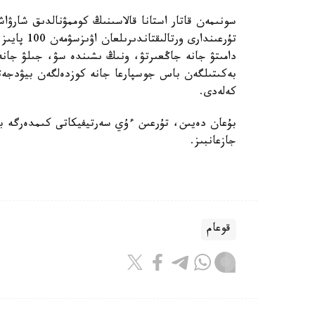
سونىمەن قاتار استانا قالاسىنىڭ كوممۋنالدىق شارۋاش
تۇرعىندارى 
دامىتۋ جانە جاڭعىرتۋ، ونىڭ ىشىندە سۋ، جىلۋ جانە 
بەكىتىلگەن باس جوسپارعا جانە كوزدەلگەن بيۋدجەتت
كەلەدى.
بۇعان دەيىن، تۇرعىن ءۇي سەرتيفيكاتى كىمدەرگە بە
جازعانبىز.
قوعام