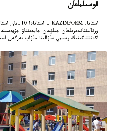
قوسىلماعان
استانا. AZINFORM
اگەنتتىگىنىڭ رەسمي ساۋالىنا جاۋاپ بەرگەن استا