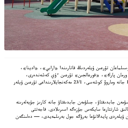
سىلماعان تۇرعىن ۇيلەردىڭ قاتارىندا «ارابي»، «ادينا»،
رمان پارك»، «قورعالجىن» تۇرعىن ءۇي كەشەندەرى،
سونداي-اق ە-496 كوشەسىندەگى 10, 10/1, 10/3 جانە وماروۆ كوشەسى، 23/1 مەكەنجايلارىنداعى تۇرعىن ۇيلەر
سۋمەن جابدىقتاۋ، جىلۋمەن جابدىقتاۋ جانە كارىز جۇيەلەرىنە
الىق شارتتارعا سايكەس جۇزەگە اسىرىلادى. قاجەتتى
ن ۇيلەردى پايدالانۋعا بەرۋگە جول بەرىلمەيدى، — دەلىنگەن