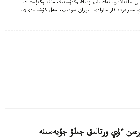
تۋراسى ساقتالادى. تەك ەلىمىزدىڭ وڭتۇستىك جانە وڭتۇستىك-
ەي جەرلەردە قار جاۋادى، بوران سوعىپ، جەل كۇشەيەدى»، -
اتتى تۇرعىن ءۇي ورتالىق جىلۋ جۇيەسىنە