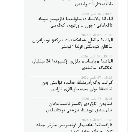
ماماندىقتارعا ءبولىندى
20:27, 07 تامىز 2026
اتا-انا بالانىڭ دەنساۋلىعىنا قاۋىپسىز سومكە
تاڭداعانى ءجون - ورتوپەد كەڭەسى
20:09, 07 تامىز 2026
الماتىدا جالعان مەملەكەتتىك تىركەۋ نومىرلەرىن
ساتقان كۇدىكتى قولعا ءتۇستى
19:46, 07 تامىز 2026
الماتىدا «بايسات» بازارى اۋكسيوندا 24 ميلليارد
تەڭگەگە ساتىلدى
19:29, 07 تامىز 2026
گرانت يەگەرلەرىنىڭ جەلىدە قۋانىش پەن
شاتتىققا تولى بەينەجازبالارى تارادى
18:21, 07 تامىز 2026
قىتايدان تاۋاردى زاڭسىز تاسىمالداعان
قىلمىستىق توپتىڭ قىزمەتى توقتاتىلدى
17:43, 07 تامىز 2026
قازاقستاندا تەلەديدار ءوندىرىسى جارتى جىلدا