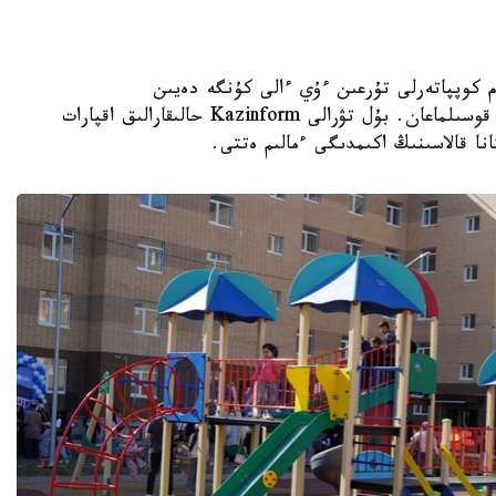
K - استانادا 10-نان استام كوپپاتەرلى تۇرعىن ءۇي ءالى كۇنگە دەيىن
ورتالىقتاندىرىلعان جىلۋمەن جابدىقتاۋ جۇيەسىنە قوسىلماعان. بۇل تۋرالى Kazinform حالىقارالىق اقپارات
نا قالاسىنىڭ اكىمدىگى ءمالىم ەتتى.