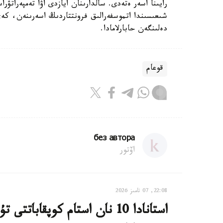
رايىنا اسەر ەتەدى. سالدارىنان ايازدى اۋا تەمپەرا
شىعىسىندا اتموسفەرالىق فرونتتاردىڭ اسەرىنەن، ك
دەلىنگەن حابارلامادا.
قوعام
без автора
اۆتور
22:08, 07 تامىز 2026
استانادا 10 نان استام كوپقاب