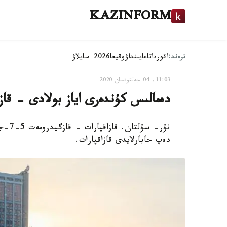
KAZINFORM
ترەند:
اقوردا
تاعايىنداۋ
وقيعا
2026-سايلاۋ
11:03, 04 جەلتوقسان 2020
دەمالىس كۇندەرى اياز بولادى – قا
نۇر- 
دەپ حابارلايدى قازاقپارات.