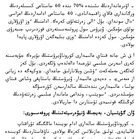
- اۋىرعانداردىڭ ىشىندە %70 ىندە 60 جاستاعى كىسىلەردىڭ
ورگاندارى قالاي زاقىمدانادى، 40 جاستاعى ادامداردىڭ اعزاسى
ءدال سونداي. بۇل ءالى زەرتتەلۋى كەرەك. ادامنىڭ ءوز اۋرۋلارى
بولۋى مۇمكىن. ۆيرۋس سول پروتسەسستەردى قوزدىرىپ جىبەرۋى
مۇمكىن. سول كەزدە ادامنىڭ ءوزى بىلمەگەن اۋرۋلارى پايدا
بولادى.
ا ق ش جانە قىتاي عالىمدارى كوروناۆيرۋستىڭ بۇيرەك جۇيەسىنە
كەرى اسەرىن عىلىمي تۇرعىدا دالەلدەپ ۇلگەردى. بۇل كەز
كەلگەن مەملەكەت ءۇشىن ويلانارلىق جاعداي. «وكپەگە دە زيانى
از ەمەس» - دەيدى عالىمدار. ۆيرۋستىڭ باستاپقى وشاعى قىتاي
بولسا، عالىمدارىن ىندەتتىڭ سالدارىمەن كۇرەسۋگە
جۇمىلدىردى. ءسويتىپ، ونداعى ماماندار عىلىمي زەرتتەۋدىڭ
كوڭىلگە قونىمدى تۇستارىن دا جاريالادى.
ۆان گۋيتسيان، بەيجىڭ ۋنيۆەرسيتەتىنىڭ پروفەسسورى:
- كوروناۆيرۋستىڭ سالدارى ادام بويىندا ماڭگىگە تۇراقتاپ
قالمايدى. تولىق جازىلاتىن كەزەڭ بولادى. ناۋقاستاردىڭ كوبىندە