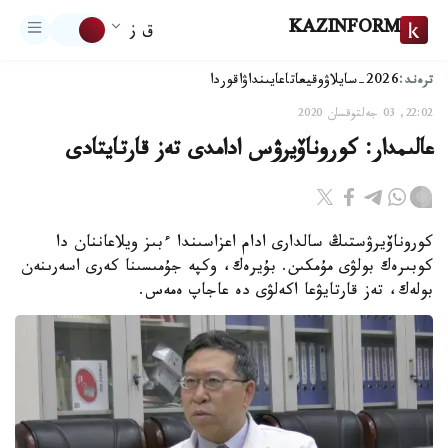
KAZINFORM
ق ز
ترەند:
2026-سايلاۋ
وقيعا
تاعايىنداۋ
اقوردا
22:02, 03 جەلتوقسان 2020
عالىمدار: كوروناۆيرۋس ادامدى تەز قارتايتادى
كوروناۆيرۋستىڭ سالدارى ادام اعزاسىندا ءبىز ويلاعاننان دا
كوبىرەك بولۋى مۇمكىن. بۇيرەك، وكپە جۇمىسىنا كەرى اسەرىنەن
بولەك، تەز قارتايۋعا اكەلۋى دە عاجاپ ەمەس.