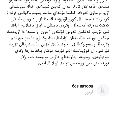
ءبىراز ۋاقىتقا دەيىن دەمىكپە بولۋى مۇمكىن. السىرەۋ، قالجىراۋ
سىندى جاعدايلار 2-3 ايدان كەيىن تىيىلادى. تەك سوزىلمالى
اۋرۋ بولماۋى كەرەك. ادامعا مۇنداي ساتتە پسيحولوگيالىق قولداۋ
كوبىرەك قاجەت. ال كوروناۆيرۋستىڭ ەڭ اۋىر ءتۇرىن باستان
كەشكەندەرگە كەلسەك، ولاردى باستان- اياق باقىلاپ، اياققا
نىق تۇرىپ كەتكەن كەزىن كۇتكەن ءجون. راسىندا دا اۋرۋدىڭ
جەڭىل تۇرىنە شالدىققان ازاماتتاردىڭ وڭالۋى دا تەز جۇرەدى.
ولاردىڭ پسيحولوگيالىق، ەموتسيالىق كۇيى سالىستىرمالى تۇردە
تۇراقتى. ال كوۆيدتىڭ اۋىر تۇرىنە دۋشار بولعاندارعا وڭاي
سوقپايدى. ومىرىنە ايتارلىقتاي قاۋىپ تونبەسە دە، ولار
قورقىنىش پەن ۇرەيدەن تولىق ارىلا المايدى.
без автора
اۆتور