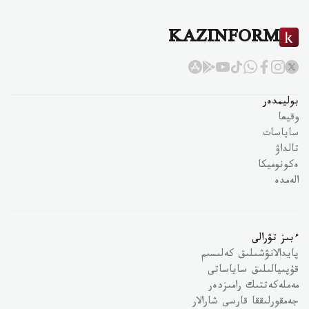
KAZINFORM
بوليمدەر
وقيعا
ساياسات
تالداۋ
ەكونوميكا
الەمدە
ءبىز تۋرالى
پايدالانۋشىلىق كەلىسىم
قۇپىيالىلىق ساياساتى
مەملەكەتتىك رامىزدەر
جەمقورلىققا قارسى شارالار