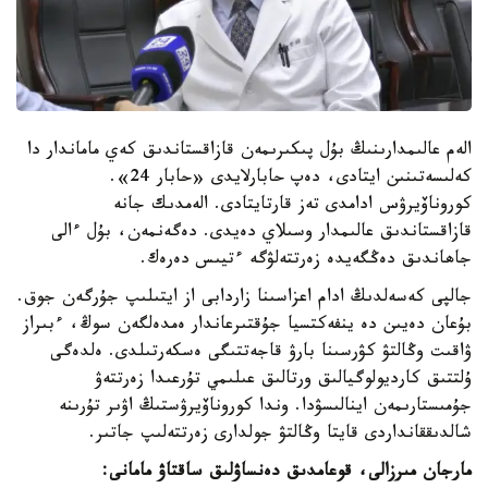
الەم عالىمدارىنىڭ بۇل پىكىرىمەن قازاقستاندىق كەي ماماندار دا
كەلىسەتىنىن ايتادى، دەپ حابارلايدى «حابار 24».
كوروناۆيرۋس ادامدى تەز قارتايتادى. الەمدىك جانە
قازاقستاندىق عالىمدار وسىلاي دەيدى. دەگەنمەن، بۇل ءالى
جاھاندىق دەڭگەيدە زەرتتەلۋگە ءتيىس دەرەك.
جالپى كەسەلدىڭ ادام اعزاسىنا زاردابى از ايتىلىپ جۇرگەن جوق.
بۇعان دەيىن دە ينفەكتسيا جۇقتىرعاندار ەمدەلگەن سوڭ، ءبىراز
ۋاقىت وڭالتۋ كۋرسىنا بارۋ قاجەتتىگى ەسكەرتىلدى. ەلدەگى
ۇلتتىق كارديولوگيالىق ورتالىق عىلىمي تۇرعىدا زەرتتەۋ
جۇمىستارىمەن اينالىسۋدا. وندا كوروناۆيرۋستىڭ اۋىر تۇرىنە
شالدىققانداردى قايتا وڭالتۋ جولدارى زەرتتەلىپ جاتىر.
مارجان مىرزالى، قوعامدىق دەنساۋلىق ساقتاۋ مامانى: