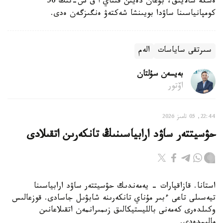
ەسكە سالايىق، بۇعان دەيىن قىتاي ا ق ش-تىڭ 56
كومپانياسىنا ساۋدا بويىنشا شەكتەۋ ەنگىزگەن ەدى.
سىرتقى ساياسات
الەم
بەيسەن سۇلتان
اۆتور
22:44, 05 تامىز 2026
حۋسيتتەر ساۋد ارابياسىنىڭ تانكەرىن اتقىلادى
استانا. قازاقپارات - يەمەندىك حۋسيتتەر ساۋد ارابياسىنا
تيەسىلى تاعى ءبىر مۇناي تانكەرىنە شابۋىل جاسادى. قوزعالىس
وكىلدەرى كەمەنى بالليستيكالىق زىمىرانمەن اتقىلاعانىن
مالىمدەدى.