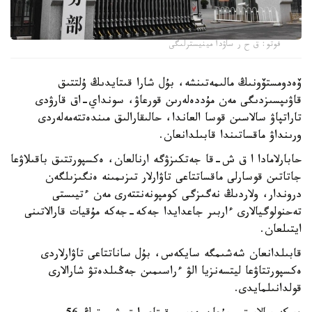
فوتو: ق ح ر ساۋدا مينيسترلىگى
ۆەدومستۆونىڭ مالىمەتىنشە، بۇل شارا قىتايدىڭ ۇلتتىق
قاۋىپسىزدىگى مەن مۇددەلەرىن قورعاۋ، سونداي-اق قارۋدى
تاراتپاۋ سالاسىن قوسا العاندا، حالىقارالىق مىندەتتەمەلەردى
ورىنداۋ ماقساتىندا قابىلدانعان.
حابارلامادا ا ق ش-قا جەتكىزۋگە ارنالعان، ەكسپورتتىق باقىلاۋعا
جاتاتىن قوسارلى ماقساتتاعى تاۋارلار تىزىمىنە ەنگىزىلگەن
دروندار، ولاردىڭ نەگىزگى كومپونەنتتەرى مەن ءتيىستى
تەحنولوگيالارى ءاربىر جاعدايدا جەكە-جەكە مۇقيات قارالاتىنى
ايتىلعان.
قابىلدانعان شەشىمگە سايكەس، بۇل ساناتتاعى تاۋارلاردى
ەكسپورتتاۋعا ليتسەنزيا الۋ ءراسىمىن جەڭىلدەتۋ شارالارى
قولدانىلمايدى.