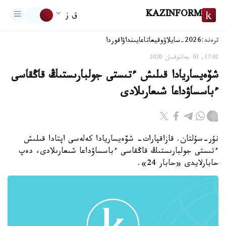
KAZINFORM
ق ز
ترەند:
2026-سايلاۋ
وقيعا
تاعايىنداۋ
اقوردا
17:02, 03 جەلتوقسان 2020
شۆەيساريادا قىلىش ءتىستى جولبارىستىڭ قاڭقاسى
ءباسساۋداعا شىعارىلادى
نۇر-سۇلتان. قازاقپارات- شۆەيساريادا كەلەسى اپتادا قىلىش
ءتىستى جولبارىستىڭ قاڭقاسى ءباسساۋداعا شىعارىلادى، دەپ
حابارلايدى «حابار 24».