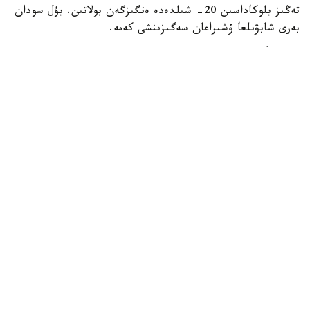
تەڭىز بلوكاداسىن 20- شىلدەدە ەنگىزگەن بولاتىن. بۇل سودان
بەرى شابۋىلعا ۇشىراعان سەگىزىنشى كەمە.
24.kz
الەم
باقىتجول كاكەش
اۆتور
22:31, 05 تامىز 2026
قىرعىزستاننىڭ قىتاي الدىنداعى سىرتقى قارىزى
1,4 ميلليارد دوللارعا دەيىن ازايدى