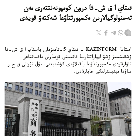
قىتاي ا ق ش-قا درون كومپونەنتتەرى مەن
تەحنولوگيالارىن ەكسپورتتاۋعا شەكتەۋ قويدى
استانا. KAZINFORM - قىتاي 5-تامىزدان باستاپ ا ق ش-قا
ۇشقىشسىز ۇشۋ اپپاراتتارىنا قاتىستى قوسارلى ماقساتتاعى
تاۋارلاردى ەكسپورتتاۋعا باقىلاۋدى كۇشەيتتى. بۇل تۋرالى ق ح ر
ساۋدا مينيسترلىگى حابارلادى.