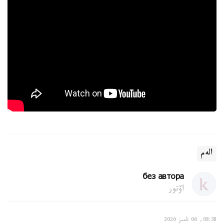
الەم
без автора
اۆتور
08:38, 06 تامىز 2026