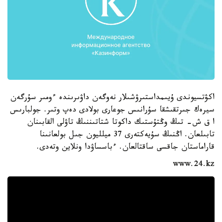
اكۋتسيوندى ۇيىمداستىرۋشىلار نەوگەن داۋىرىندە ءومىر سۇرگەن
سيرەك جىرتقىشقا سۇرانىس جوعارى بولادى دەپ وتىر. جولبارىس
ا ق ش- تىڭ وڭتۇستىك داكوتا شتاتىننىڭ تاۋلى القابىنان
تابىلعان. اڭنىڭ سۇيەكتەرى 37 ميلليون جىل بولعانىنا
قاراماستان جاقسى ساقتالعان. ءباسساۋدا ونلاين وتەدى.
www.24.kz