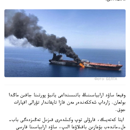
Фото: БЕЛТА
وقيعا ساۋد ارابياسىنىڭ باتىسىنداعى يانبۋ پورتىنا جاقىن ماڭدا
بولعان. زارداپ شەككەندەر مەن قازا تاپقاندار تۋرالى اقپارات
جوق.
ايتا كەتەيىك، قارۋلى توپ وكىلدەرى قىزىل تەڭىزدەگى باب-
ەل-ماندەب بۇعازىن باقىلاۋعا الىپ، ساۋد ارابياسىنا قارسى