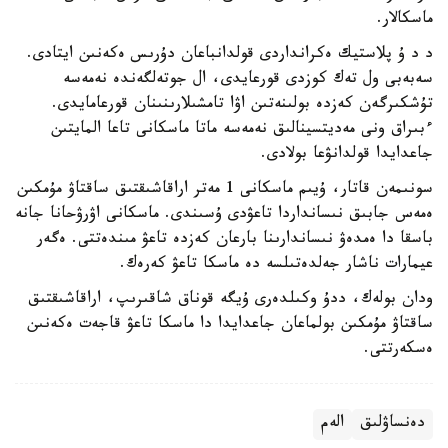
ماسكالار.
د د ۇ پلاستيك ەكرانداردى قولدانباعان دۇرىس ەكەنىن ايتادى.
سەبەبى ول تەك كوزدى قورعايدى، ال جوتەلگەندە نەمەسە
تۇشكىرگەن كەزدە بولىنەتىن اۋا تامشىلارىنىنان قورعامايدى.
ءبىراق ونى مەديتسينالىق نەمەسە ماتا ماسكانى تاعا المايتىن
جاعدايدا قولدانۋعا بولادى.
سونىمەن قاتار، ۇيىم ماسكانى 1 مەتر اراقاشىقتىق ساقتاۋ مۇمكىن
ەمەس جابىق نىسانداردا تاعۋدى ۇسىندى. ماسكانى اۋرۋحانا جانە
باسقا دا ەمدەۋ نىساندارىنا بارعان كەزدە تاعۋ مىندەتتى. ەگەر
عيمارات ناشار جەلدەتىلسە دە ماسكا تاعۋ كەرەك.
ودان بولەك، ددۇ وكىلدەرى ۇيگە قوناق شاقىرىپ، اراقاشىقتىق
ساقتاۋ مۇمكىن بولماعان جاعدايدا دا ماسكا تاعۋ قاجەت ەكەنىن
ەسكەرتتى.
دەنساۋلىق
الەم