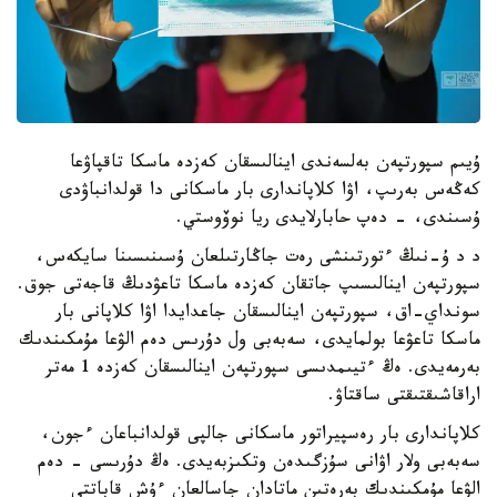
ۇيىم سپورتپەن بەلسەندى اينالىسقان كەزدە ماسكا تاقپاۋعا
كەڭەس بەرىپ، اۋا كلاپاندارى بار ماسكانى دا قولدانباۋدى
ۇسىندى، - دەپ حابارلايدى ريا نوۆوستي.
د د ۇ-نىڭ ءتورتىنشى رەت جاڭارتىلعان ۇسىنىسىنا سايكەس،
سپورتپەن اينالىسىپ جاتقان كەزدە ماسكا تاعۋدىڭ قاجەتى جوق.
سونداي-اق، سپورتپەن اينالىسقان جاعدايدا اۋا كلاپانى بار
ماسكا تاعۋعا بولمايدى، سەبەبى ول دۇرىس دەم الۋعا مۇمكىندىك
بەرمەيدى. ەڭ ءتيىمدىسى سپورتپەن اينالىسقان كەزدە 1 مەتر
اراقاشىقتىقتى ساقتاۋ.
كلاپاندارى بار رەسپيراتور ماسكانى جالپى قولدانباعان ءجون،
سەبەبى ولار اۋانى سۇزگىدەن وتكىزبەيدى. ەڭ دۇرىسى - دەم
الۋعا مۇمكىندىك بەرەتىن ماتادان جاسالعان ءۇش قاباتتى