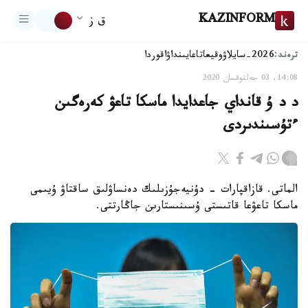
KAZINFORM
ق ز
ترەند:
2026-سايلاۋ
وقيعا
تاعايىنداۋ
اقوردا
14:08, 03 جەلتوقسان 2020
د د ۇ قانداي جاعدايدا ماسكا تاعۋ كەرەگىن
ءتۇسىندىردى
الماتى. قازاقپارات - دۇنيەجۇزىلىك دەنساۋلىق ساقتاۋ ۇيىمى
ماسكا تاعۋعا قاتىستى ۇسىنىستارىن جاڭارتتى.