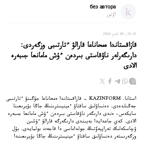
без автора
اۆتور
15:10, 05 تامىز 2026
قازاقستاندا ەمحاناعا قارالۋ ءتارتىبى وزگەردى:
دارىگەرلەر ناۋقاستى بىردەن ءۇش مامانعا جىبەرە
الادى
استانا. KAZINFORM - قازاقستاندا ەمحاناعا جۇگىنۋ ءتارتىبى
جەڭىلدەدى. دەنساۋلىق ساقتاۋ ءمينيسترىنىڭ جاڭا بۇيرىعىنا
سايكەس، ەندى دارىگەر ناۋقاستى بىردەن ءۇش مامانعا جىبەرە
الادى. كەي جاعدايدا بەيىندى دارىگەرگە قارالۋ ءۇشىن
ۋچاسكەلىك تەراپيەۆتىڭ جولداماسى دا قاجەت بولمايدى. بۇل
وزگەرىستەر دەنساۋلىق ساقتاۋ ءمينيسترىنىڭ جاڭا بۇيرىعىندا