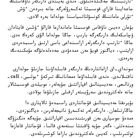
ءتارتىبىنىڭ جەڭىلدەتىلۋى. ەندى بەيىندى دارىگەر ناۋقاستىڭ
جاعدايىنا قاراي قوسىمشا تەكسەرۋلەرگە جانە بىردەن ءۇش
ءتۇرلى ماماننىڭ كونسۋلتاتسياسىنا جولداما بەرە الادى.
بۇعان دەيىن ناۋقاس قوسىمشا ماماندارعا قارالۋ ءۇشىن قايتادان
ۋچاسكەلىك دارىگەرگە بارىپ، جاڭا جولداما الۋى كەرەك ەدى.
جاڭا ءتارتىپ دارىگەرلەر اراسىنداعى باسى ارتىق راسىمدەردى
ازايتىپ، دياگنوز قويۋ مەن ەمدەۋدى جەدەلدەتۋگە مۇمكىندىك
بەرەدى.
سونداي-اق ازاماتتاردىڭ دارىگەر قابىلداۋىنا جازىلۋ جولدارى
ناقتىلاندى. ەندى قابىلداۋعا ەمحانانىڭ تىركەۋ ءبولىمى، call-
ورتالىعى، مەديسينالىق اقپاراتتىق جۇيەلەر، موبيلدى قوسىمشالار
جانە ەلەكتروندىق سەرۆيستەر ارقىلى جازىلۋعا بولادى.
بۇيرىقتا مەديسينالىق قۇجاتتاردى راسىمدەۋ تالاپتارى دا
جاڭارتىلعان. دارىگەرلەر تەكسەرۋ ناتيجەلەرىن، دياگنوزدى،
ەمدەۋ جوسپارى مەن قورىتىندىسىن اقپاراتتىق جۇيەگە ەنگىزۋگە
مىندەتتى. ەگەر جۇيە ۋاقىتشا ىستەمەي قالسا، قۇجاتتار قاعازعا
تولتىرىلىپ، كەيىن ەلەكتروندىق بازاعا كوشىرىلەدى.