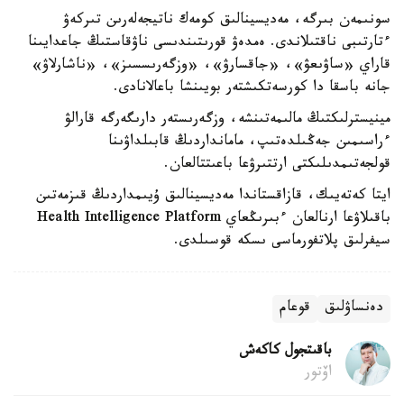
سونىمەن بىرگە، مەديسينالىق كومەك ناتيجەلەرىن تىركەۋ
ءتارتىبى ناقتىلاندى. ەمدەۋ قورىتىندىسى ناۋقاستىڭ جاعدايىنا
قاراي «ساۋىعۋ»، «جاقسارۋ»، «وزگەرىسسىز»، «ناشارلاۋ»
جانە باسقا دا كورسەتكىشتەر بويىنشا باعالانادى.
مينيسترلىكتىڭ مالىمەتىنشە، وزگەرىستەر دارىگەرگە قارالۋ
ءراسىمىن جەڭىلدەتىپ، مامانداردىڭ قابىلداۋىنا
قولجەتىمدىلىكتى ارتتىرۋعا باعىتتالعان.
ايتا كەتەيىك، قازاقستاندا مەديسينالىق ۇيىمداردىڭ قىزمەتىن
باقىلاۋعا ارنالعان ءبىرىڭعاي Health Intelligence Platform
سيفرلىق پلاتفورماسى ىسكە قوسىلدى.
دەنساۋلىق
قوعام
باقىتجول كاكەش
اۆتور