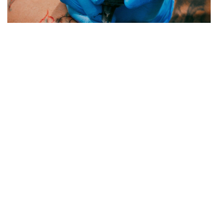
Фото: Pexels
ورتالىقتىڭ مالىمەتىنشە، دونورلىققا قارسى كورسەتىلىمدەر ەكى
توپقا بولىنەدى: ابسوليۋتتى جانە ۋاقىتشا.
- ابسوليۋتتى قارسى كورسەتىلىمدەرگە ا ي ت ۆ ينفەكسياسى، В
جانە С ۆيرۋستى گەپاتيتتەرى، مەرەز، تۋبەركۋلەزدىڭ بەلسەندى
ءتۇرى، قاتەرلى ىسىكتەر، قان جۇيەسىنىڭ اۋرۋلارى، اۋىر
جۇرەك-قان تامىرلارى اۋرۋلارى جانە باسقا دا سوزىلمالى اۋرۋلار
جاتادى، - دەدى ورتالىعى قوعاممەن بايلانىس جانە
ىنتىماقتاستىق ءبولىمىنىڭ باسشىسى الما دەمەۋوۆا.