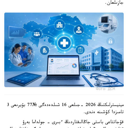
جازىلعان.
Фото: ДСМ
مينيسترلىكتىڭ 2026 -جىلعى 16 شىلدەدەگى №77 بۇيرىعى 3
تامىزدا كۇشىنە ەندى.
قۇجاتتاعى باستى جاڭالىقتاردىڭ ءبىرى - جولداما بەرۋ