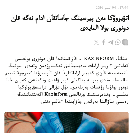
17:44, 04 تامىز 2026
اتۋيروۆكا مەن پيرسينگ جاساتقان ادام نەگە قان
دونورى بولا المايدى
استانا. KAZINFORM - قازاقستاندا قان دونورى بولعىسى
كەلەتىن ءاربىر ازامات مەديسينالىق تەكسەرۋدەن وتەدى. سونىڭ
ناتيجەسىنە قاراي كەيبىر ازاماتتارعا قان تاپسىرۋعا ءبىرجولا تىيىم
سالىنسا، ەندى بىرىنە بەلگىلى ءبىر ۋاقىت وتكەننەن كەيىن عانا
دونور بولۋعا رۇقسات بەرىلەدى. بۇل تۋرالى ترانسفۋزيولوگيا
عىلىمي- وندىرىستىك ورتالىعى Kazinform اگەنتتىگىنىڭ
رەسمي ساۋالىنا بەرگەن جاۋابىندا ءمالىم ەتتى.