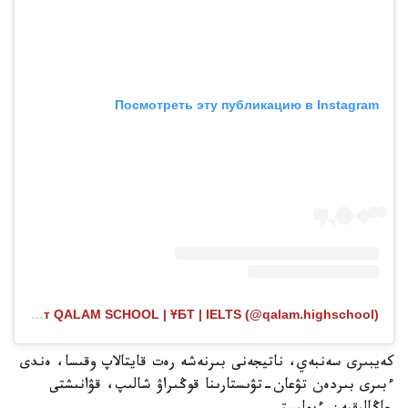
Посмотреть эту публикацию в Instagram
Публикация от QALAM SCHOOL | ҰБТ | IELTS (@qalam.highschool)
كەيبىرى سەنبەي، ناتيجەنى بىرنەشە رەت قايتالاپ وقىسا، ەندى
ءبىرى بىردەن تۋعان-تۋىستارىنا قوڭىراۋ شالىپ، قۋانىشتى