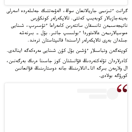
گرانت ءتىزىمى جاريالانعان سوڭ، الەۋمەتتىك جەلىلەردە اسەرلى
بەينەجازبالار كوبەيىپ كەتتى. تالاپكەرلەر كونكۋرس
ناتيجەسىمەن تانىسقان ساتتەرىن كامەراعا ءتۇسىرىپ، شىنايى
ەموسيالارىمەن عالامتوردا ءبولىسىپ جاتىر. بۇل - بىرنەشە
جىلدان بەرى تالاپكەرلەر اراسىندا قالىپتاستان ترەند.
كوپتەگەن وتباسىلار ءۇشىن بۇل كۇن شىنايى مەرەكەگە اينالدى.
كادرلاردان تۇلەكتەردىڭ قۋانىشتان كوز جاسىنا ەرىك بەرگەنىن،
ال ولارمەن بىرگە اتا-انالارىنىڭ جانە دوستارىنىڭ قۋانعانىن
كورۋگە بولادى.