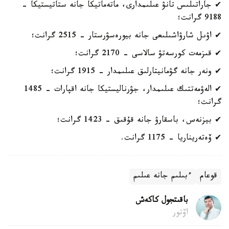
✔ جاراتىلىس تانۋ عىلىمدارى، ماتەماتيكا جانە ستاتيستيكا -
9188 گرانت؛
✔ اۋىل شارۋاشىلىعى جانە بيورەسۋرستار - 2515 گرانت؛
✔ قىزمەت كورسەتۋ سالاسى - 2170 گرانت؛
✔ ونەر جانە گۋمانيتارلىق عىلىمدار - 1915 گرانت؛
✔ الەۋمەتتىك عىلىمدار، جۋرناليستيكا جانە اقپارات - 1485
گرانت؛
✔ بيزنەس، باسقارۋ جانە قۇقىق - 1423 گرانت؛
✔ ۆەتەريناريا - 1175 گرانت.
قوعام
ءبىلىم جانە عىلىم
باقىتجول كاكەش
اۆتور