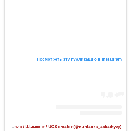
Посмотреть эту публикацию в Instagram
Публикация от SMM / Рилс / Шымкент / UGS creator (@nurdanka_askarkyzy)