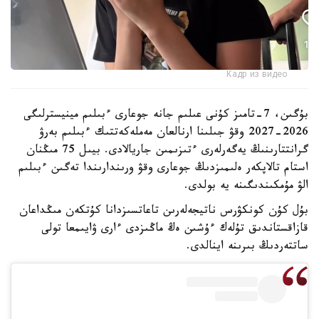
Кадр из видео
بۇگىن، 7-تامىز كۇنى عىلىم جانە جوعارى ءبىلىم مينيسترلىگى
2026-2027 وقۋ جىلىنا ارنالعان مەملەكەتتىك ءبىلىم بەرۋ
گرانتتارىنىڭ يەگەرلەرى ءتىزىمىن جاريالادى. بيىل 75 مىڭنان
استام تالاپكەر ەلىمىزدىڭ جوعارى وقۋ ورىندارىندا تەگىن ءبىلىم
الۋ مۇمكىندىگىنە يە بولدى.
بۇل كۇن كونكۋرس ناتيجەلەرىن تاعاتسىزدانا كۇتكەن مىڭداعان
قازاقستاندىق تۇلەك ءۇشىن ەڭ ماڭىزدى ءارى ۋايىمعا تولى
ساتتەردىڭ بىرىنە اينالدى.