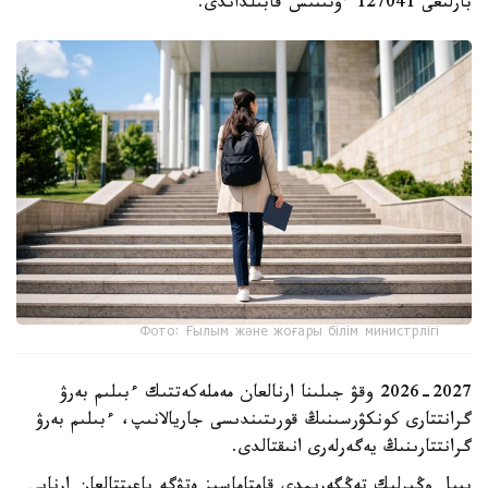
بارلىعى 127041 ءوتىنىش قابىلداندى.
Фото: Ғылым және жоғары білім министрлігі
2026-2027 وقۋ جىلىنا ارنالعان مەملەكەتتىك ءبىلىم بەرۋ
گرانتتارى كونكۋرسىنىڭ قورىتىندىسى جاريالانىپ، ءبىلىم بەرۋ
گرانتتارىنىڭ يەگەرلەرى انىقتالدى.
بيىل وڭىرلىك تەڭگەرىمدى قامتاماسىز ەتۋگە باعىتتالعان ارنايى