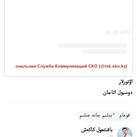
Публикация от Региональная Служба Коммуникаций СКО (@rsk.sko.kz)
اۆتورلار
دوسبول اتاجان
قوعام
ءبىلىم جانە عىلىم
باقىتجول كاكەش