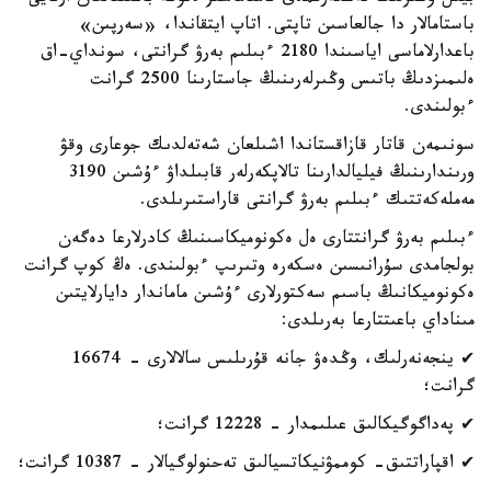
باستامالار دا جالعاسىن تاپتى. اتاپ ايتقاندا، «سەرپىن»
باعدارلاماسى اياسىندا 2180 ءبىلىم بەرۋ گرانتى، سونداي-اق
ەلىمىزدىڭ باتىس وڭىرلەرىنىڭ جاستارىنا 2500 گرانت
ءبولىندى.
سونىمەن قاتار قازاقستاندا اشىلعان شەتەلدىك جوعارى وقۋ
ورىندارىنىڭ فيليالدارىنا تالاپكەرلەر قابىلداۋ ءۇشىن 3190
مەملەكەتتىك ءبىلىم بەرۋ گرانتى قاراستىرىلدى.
ءبىلىم بەرۋ گرانتتارى ەل ەكونوميكاسىنىڭ كادرلارعا دەگەن
بولجامدى سۇرانىسىن ەسكەرە وتىرىپ ءبولىندى. ەڭ كوپ گرانت
ەكونوميكانىڭ باسىم سەكتورلارى ءۇشىن ماماندار دايارلايتىن
مىناداي باعىتتارعا بەرىلدى:
✔ ينجەنەرلىك، وڭدەۋ جانە قۇرىلىس سالالارى - 16674
گرانت؛
✔ پەداگوگيكالىق عىلىمدار - 12228 گرانت؛
✔ اقپاراتتىق- كوممۋنيكاتسيالىق تەحنولوگيالار - 10387 گرانت؛