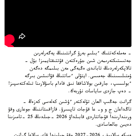
- مەملەكەتتىك ءبىلىم بەرۋ گرانتىنىڭ يەگەرلەرىن
جەتىستىكتەرىمەن شىن جۇرەكتەن قۇتتىقتايمىز! بۇل -
تالاپكەرلەردىڭ تاباندى ەڭبەگى مەن بىلىمگە دەگەن
ۇمتىلىسىنىڭ جەمىسى. ايتۋلى ءساتتىڭ قۋانىشىن بىرگە
ءبولىسىپ، جارقىن بولاشاققا نىق قادام باسۋلارىنا تىلەكتەسپىز!
- دەپ جازدى ساياسات نۇربەك.
گرانت جەڭىپ العان تۇلەكتەر ءۇشىن كەلەسى كەزەڭ -
تاڭداعان ج و و- عا قۇجات تاپسىرۋ. قازاقستاننىڭ جوعارى وقۋ
ورىندارىندا قۇجاتتاردى قابىلداۋ 2026 -جىلدىڭ 25 -تامىزىنا
دەيىن جالعاسادى.
ەسكە سالايىق، 2026-2027 وقۋ جىلىندا قاي سالاعا گرانت