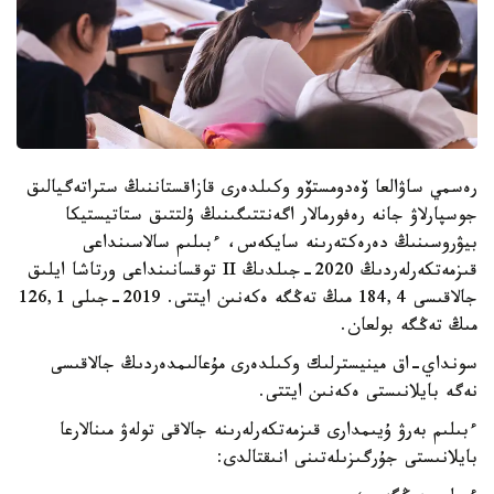
رەسمي ساۋالعا ۆەدومستۆو وكىلدەرى قازاقستاننىڭ ستراتەگيالىق
جوسپارلاۋ جانە رەفورمالار اگەنتتىگىنىڭ ۇلتتىق ستاتيستيكا
بيۋروسىنىڭ دەرەكتەرىنە سايكەس، ءبىلىم سالاسىنداعى
قىزمەتكەرلەردىڭ 2020-جىلدىڭ II توقسانىنداعى ورتاشا ايلىق
جالاقىسى 184,4 مىڭ تەڭگە ەكەنىن ايتتى. 2019-جىلى 126,1
مىڭ تەڭگە بولعان.
سونداي-اق مينيسترلىك وكىلدەرى مۇعالىمدەردىڭ جالاقىسى
نەگە بايلانىستى ەكەنىن ايتتى.
ءبىلىم بەرۋ ۇيىمدارى قىزمەتكەرلەرىنە جالاقى تولەۋ مىنالارعا
بايلانىستى جۇرگىزىلەتىنى انىقتالدى: