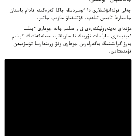
جاڭالىقپەن ءبولىستى.
جەلى قولدانۋشىلارى دا ءومىردىڭ جاڭا كەزەڭىنە قادام باسقان
جاستارعا تابىس تىلەپ، قۇتتىقتاۋ جازىپ جاتىر.
مۇنداي بەينەروليكتەردى ق ر عىلىم جانە جوعارى ءبىلىم
ءمينيسترى ساياسات نۇربەك تا جاريالاپ، مەملەكەتتىك ءبىلىم
بەرۋ گرانتىنىڭ يەگەرلەرىن جوعارى وقۋ ورىندارىنا تۇسۋىمەن
قۇتتىقتادى.