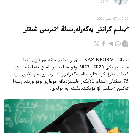
اۆتور
15:10, 07 تامىز 2026
ءبىلىم گرانتى يەگەرلەرىنىڭ ءتىزىمى شىقتى
استانا. KAZINFORM - ق ر عىلىم جانە جوعارى ءبىلىم
مينيسترلىگى 2026-2027 وقۋ جىلىنا ارنالعان مەملەكەتتىك
ءبىلىم بەرۋ گرانتتارىنىڭ يەگەرلەرى ءتىزىمىن جاريالادى. بيىل
75 مىڭنان استام تالاپكەر ەلىمىزدىڭ جوعارى وقۋ ورىندارىندا
تەگىن ءبىلىم الۋ مۇمكىندىگىنە يە بولدى.