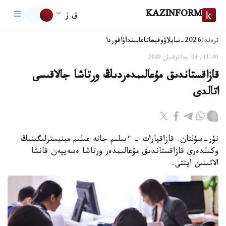
KAZINFORM
ق ز
ترەند:
2026-سايلاۋ
وقيعا
تاعايىنداۋ
اقوردا
11:40, 03 جەلتوقسان 2020
قازاقستاندىق مۇعالىمدەردىڭ ورتاشا جالاقىسى
اتالدى
نۇر-سۇلتان. قازاقپارات - ءبىلىم جانە عىلىم مينيسترلىگىنىڭ
وكىلدەرى قازاقستاندىق مۇعالىمدەر ورتاشا ەسەپپەن قانشا
الاتىنىن ايتتى.