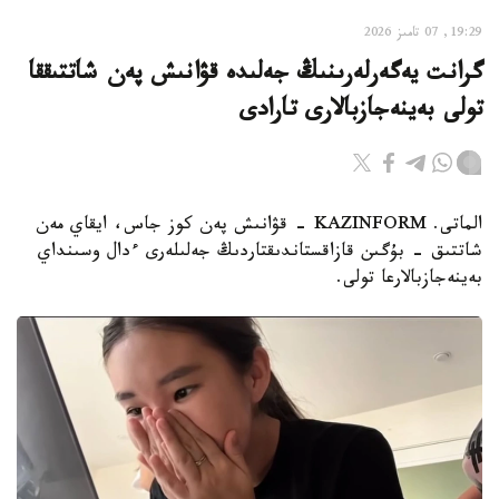
19:29, 07 تامىز 2026
گرانت يەگەرلەرىنىڭ جەلىدە قۋانىش پەن شاتتىققا
تولى بەينەجازبالارى تارادى
الماتى. KAZINFORM - قۋانىش پەن كوز جاس، ايقاي مەن
شاتتىق - بۇگىن قازاقستاندىقتاردىڭ جەلىلەرى ءدال وسىنداي
بەينەجازبالارعا تولى.