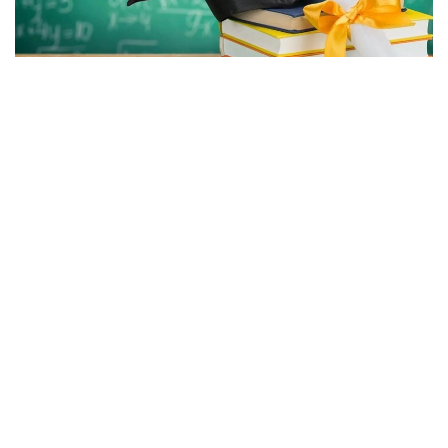
Фото: Министерство науки и высшего образования РК.
مەملەكەتتىك ءبىلىم بەرۋ تاپسىرىسى ەكونوميكانىڭ بىلىكتى
كادرلارعا دەگەن ۇزاق مەرزىمدى سۇرانىسىن ەسكەرە وتىرىپ
قالىپتاستىرىلدى. مەملەكەت باسشىسىنىڭ تاپسىرماسىنا سايكەس،
ءبىلىم بەرۋ گرانتتارىنىڭ %60- ى بۇگىندە ەلدىڭ
يندۋستريالىق جانە تەحنولوگيالىق دامۋى ءۇشىن ستراتەگيالىق
ماڭىزعا يە ينجەنەرلىك جانە تەحنيكالىق دايارلاۋ باعىتتارىنا
ءبولىندى.
وڭىرلەردى بىلىكتى ماماندارمەن قامتاماسىز ەتۋ ماسەلەسىنە دە
ەرەكشە كوڭىل ءبولىندى. «سەرپىن» جوباسى اياسىندا ەكى
مىڭنان استام گرانت يەگەرى سولتۇستىك، شىعىس جانە ورتالىق
قازاقستانداعى جەتەكشى جوعارى وقۋ ورىندارىندا ءبىلىم الادى.