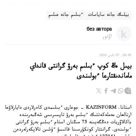
بيلىك جانە ساياسات
ءبىلىم جانە عىلىم
без автора
اۆتور
20:45, 07 تامىز 2026
بيىل ەڭ كوپ ءبىلىم بەرۋ گرانتى قانداي
ماماندىقتارعا ءبولىندى
استانا. KAZINFORM - جوعارى ءبىلىمدى كادرلاردى دايارلاۋعا
ارنالعان مەملەكەتتىك ءبىلىم بەرۋ تاپسىرىسى شەڭبەرىندە
باكالاۆريات دەڭگەيىنە 75 مىڭنان استام ءبىلىم بەرۋ گرانتى
ءبولىندى. گرانتتار كونكۋرسىنا قاتىسۋ ءۇشىن تالاپكەرلەردەن