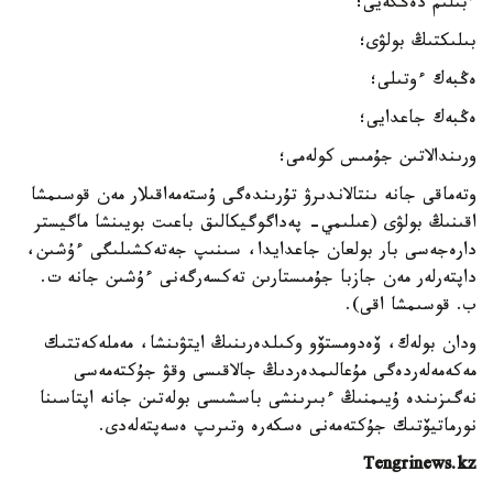
ءبىلىم دەڭگەيى؛
بىلىكتىڭ بولۋى؛
ەڭبەك ءوتىلى؛
ەڭبەك جاعدايى؛
ورىندالاتىن جۇمىس كولەمى؛
وتەماقى جانە ىنتالاندىرۋ تۇرىندەگى ۇستەمەاقىلار مەن قوسىمشا
اقىنىڭ بولۋى (عىلىمي- پەداگوگيكالىق باعىت بويىنشا ماگيستر
دارەجەسى بار بولعان جاعدايدا، سىنىپ جەتەكشىلىگى ءۇشىن،
داپتەرلەر مەن جازبا جۇمىستارىن تەكسەرگەنى ءۇشىن جانە ت.
ب. قوسىمشا اقى).
ودان بولەك، ۆەدومستۆو وكىلدەرىنىڭ ايتۋىنشا، مەملەكەتتىك
مەكەمەلەردەگى مۇعالىمدەردىڭ جالاقىسى وقۋ جۇكتەمەسى
نەگىزىندە ۇيىمنىڭ ءبىرىنشى باسشىسى بولەتىن جانە اپتاسىنا
نورماتيۆتىك جۇكتەمەنى ەسكەرە وتىرىپ ەسەپتەلەدى.
Tengrinews.kz