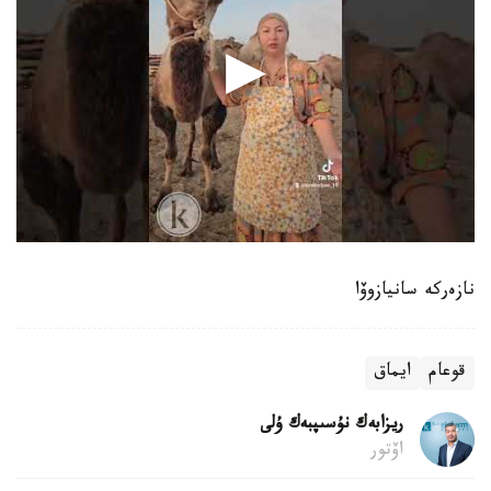
نازەركە سانيازوۆا
قوعام
ايماق
ريزابەك نۇسىپبەك ۇلى
اۆتور