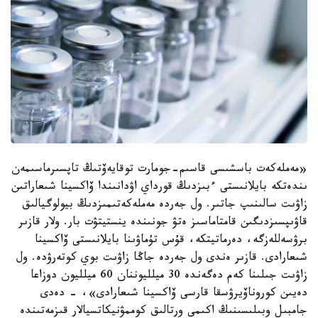
«مەملەكەت باسشىسى قاسىم-جومارت توقايەۆتىڭ تاپسىرماسىمەن
ىندەتكە بايلانىستى ءبىزدىڭ قورداي اۋدانىندا ۆاكسينا شىعاراتىن
زاۋىت سالىنىپ جاتىر. ول جەردە مەملەكەتىمىزدىڭ بيولوگيالىق
قاۋىپسىزدىگىن قامتاماسىز ەتۋ جونىندە ينستيتۋت بار. ولار قازىر
برۋسەللەزگە، دەرماتيتكە، قۇس تۇماۋىنا بايلانىستى ۆاكسينا
شىعارادى. قازىر ەندى ول جەردە جاڭا زاۋىت بوي كوتەرۋدە. ول
زاۋىت جىلىنا كەم دەگەندە 30 ميلليوننان 60 ميلليون دوزاعا
دەيىن كوروناۆيرۋسقا قارسى ۆاكسينا شىعارادى»، - دەدى
جامبىل وبىلىسىنىڭ اكىمى ورتالىق كوممۋنيكاتسيالار قىزمەتىندە