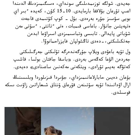
جەيدى. شولگە توزىمدىلىگى سونداي، ەسىگىمىزدىڭ الدىندا
اعىپ تۇرعان بۇلاققا بارمايدى. 10-15 كۇن، كەيدە ءبىر اي
بويى سۋسىز جۇرە بەرەدى. بۇل - كوپ كۇتىمدى قاجەت
ەتپەيتىن جانۋار. باعاسى قىمبات، ەتى ءتاتتى، ءسۇتى مەن
شۇباتى پايدالى. تابىسى وتباسىمىزدى اسىراۋعا ابدەن
جەتكىلىكتى،-دەدى تاڭشولپان فايزراحمانوۆا.
ول تۇيە باعۋدى ويلاپ جۇرگەندەرگە تۇلىكتى جەرگىلىكتى
جەردەن الۋعا كەڭەس بەردى. «باسقا جاقتان بولسا، قاشىپ
كەتۋگە بەيىم تۇرادى، ويتكەنى مەكەنىن ساعىنادى» دەيدى.
بۇعان دەيىن حابارلاعانىمىزداي، جۋىردا قىزىلوردا وبلىسىنىڭ
ارال اۋدانىندا تۇيە سۇتىنەن قۇرعاق ۇنتاق شىعاراتىن زاۋىت ىسكە
قوسىلدى.