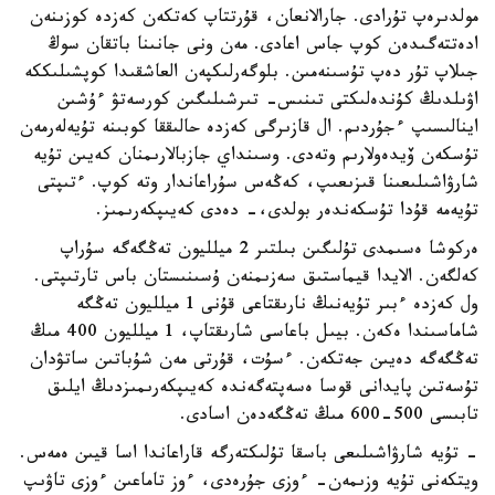
مولدىرەپ تۇرادى. جارالانعان، قۇرتتاپ كەتكەن كەزدە كوزىنەن
ادەتتەگىدەن كوپ جاس اعادى. مەن ونى جانىنا باتقان سوڭ
جىلاپ تۇر دەپ تۇسىنەمىن. بلوگەرلىكپەن العاشقىدا كوپشىلىككە
اۋىلدىڭ كۇندەلىكتى تىنىس- تىرشىلىگىن كورسەتۋ ءۇشىن
اينالىسىپ ءجۇردىم. ال قازىرگى كەزدە حالىققا كوبىنە تۇيەلەرمەن
تۇسكەن ۆيدەولارىم وتەدى. وسىنداي جازبالارىمنان كەيىن تۇيە
شارۋاشىلىعىنا قىزىعىپ، كەڭەس سۇراعاندار وتە كوپ. ءتىپتى
تۇيەمە قۇدا تۇسكەندەر بولدى،- دەدى كەيىپكەرىمىز.
ەركوشا ەسىمدى تۇلىگىن بىلتىر 2 ميلليون تەڭگەگە سۇراپ
كەلگەن. الايدا قيماستىق سەزىمنەن ۇسىنىستان باس تارتىپتى.
ول كەزدە ءبىر تۇيەنىڭ نارىقتاعى قۇنى 1 ميلليون تەڭگە
شاماسىندا ەكەن. بيىل باعاسى شارىقتاپ، 1 ميلليون 400 مىڭ
تەڭگەگە دەيىن جەتكەن. ءسۇت، قۇرتى مەن شۇباتىن ساتۋدان
تۇسەتىن پايدانى قوسا ەسەپتەگەندە كەيىپكەرىمىزدىڭ ايلىق
تابىسى 500-600 مىڭ تەڭگەدەن اسادى.
- تۇيە شارۋاشىلىعى باسقا تۇلىكتەرگە قاراعاندا اسا قيىن ەمەس.
ويتكەنى تۇيە وزىمەن- ءوزى جۇرەدى، ءوز تاماعىن ءوزى تاۋىپ