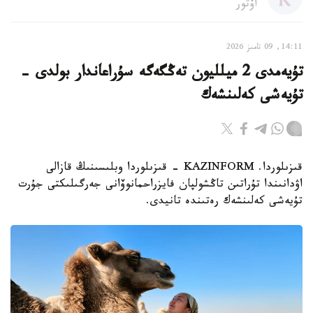
اۆتور
14:11, 09 تامىز 2026
تۇيەمدى 2 ميلليون تەڭگەگە سۇراعاندار بولدى -
تۇيەشى كەلىنشەك
قىزىلوردا. KAZINFORM - قىزىلوردا وبلىسىنىڭ قازالى
اۋدانىندا تۇراتىن تاڭشولپان فايزراحمانوۆانى جەرگىلىكتى جۇرت
تۇيەشى كەلىنشەك رەتىندە تانيدى.