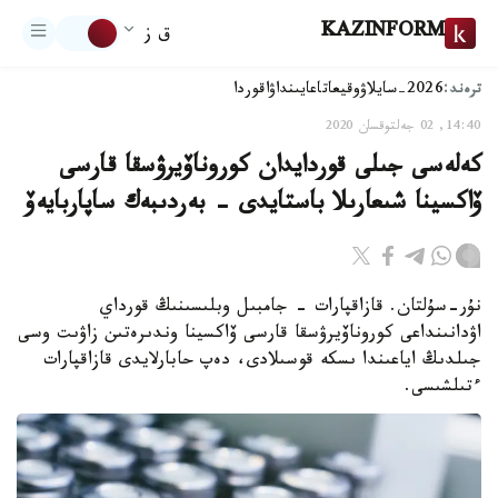
KAZINFORM
ق ز
ترەند:
2026-سايلاۋ
وقيعا
تاعايىنداۋ
اقوردا
14:40, 02 جەلتوقسان 2020
كەلەسى جىلى قوردايدان كوروناۆيرۋسقا قارسى
ۆاكسينا شىعارىلا باستايدى - بەردىبەك ساپاربايەۆ
نۇر-سۇلتان. قازاقپارات - جامبىل وبلىسىنىڭ قورداي
اۋدانىنداعى كوروناۆيرۋسقا قارسى ۆاكسينا وندىرەتىن زاۋىت وسى
جىلدىڭ اياعىندا ىسكە قوسىلادى، دەپ حابارلايدى قازاقپارات
ءتىلشىسى.