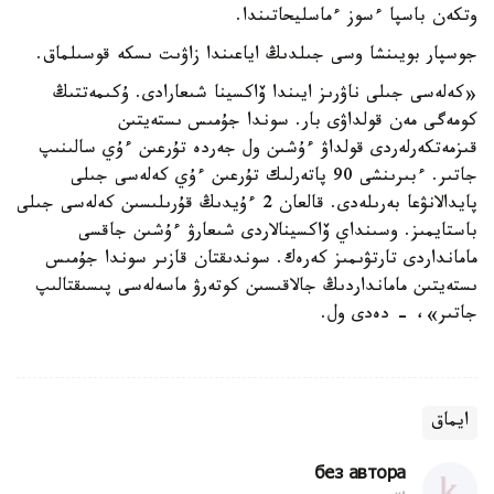
وتكەن باسپا ءسوز ءماسليحاتىندا.
جوسپار بويىنشا وسى جىلدىڭ اياعىندا زاۋىت ىسكە قوسىلماق.
«كەلەسى جىلى ناۋرىز ايىندا ۆاكسينا شىعارادى. ۇكىمەتتىڭ
كومەگى مەن قولداۋى بار. سوندا جۇمىس ىستەيتىن
قىزمەتكەرلەردى قولداۋ ءۇشىن ول جەردە تۇرعىن ءۇي سالىنىپ
جاتىر. ءبىرىنشى 90 پاتەرلىك تۇرعىن ءۇي كەلەسى جىلى
پايدالانۋعا بەرىلەدى. قالعان 2 ءۇيدىڭ قۇرىلىسىن كەلەسى جىلى
باستايمىز. وسىنداي ۆاكسينالاردى شىعارۋ ءۇشىن جاقسى
مامانداردى تارتۋىمىز كەرەك. سوندىقتان قازىر سوندا جۇمىس
ىستەيتىن مامانداردىڭ جالاقىسىن كوتەرۋ ماسەلەسى پىسىقتالىپ
جاتىر»، - دەدى ول.
ايماق
без автора