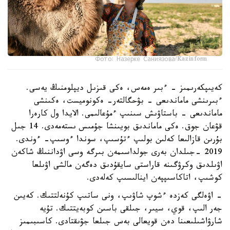
Фото: Назерке Саниязова/Kazinform
كەيىپكەرىمىز - ءبىر ەمەس، ەكى قىزىل ديپلومنىڭ يەسى.
ءبىرىنشى ماماندىعى - بۋحگالتەر- ەكونوميست، ەكىنشى
ماماندىعى - باستاۋىش سىنىپ ءمۇعالىمى. الايدا ول كارەرا
قۋعان جوق. ەكى ماماندىق بويىنشا جۇمىس ىستەمەدى. 14 جىل
بۇرىن قازالىعا كەلىن بولىپ ءتۇسىپ، سوندا ءوسىپ- ءوندى.
2019 -جىلدان بەرى جولداسىمەن بىرگە وسى اۋداننىڭ شاكەن
اۋىلدىق وكرۋگىنە قاراستى سايقۇدىق دەگەن مالشى اۋىلعا
كوشىپ، اتاكاسىپپەن اينالىسىپ كەلەدى.
- اۋەلگى كەزدە ءشوپ شاۋىپ، ونى ساتىپ كۇنەلتتىك. كەيىن
جەر الىپ، قوي، سيىر، جىلقى باسىن كوبەيتتىك. تۇيە
شارۋاشىلىعىنا دەن قويعالى بەس جىلعا جۋىقتادى. كاسىبىمىز