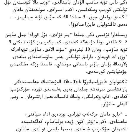
ەكى باس تۇيە ساتىپ الۋدان باستالدى. ءوزىم بالا كۇنىمنەن بۇل
تۇلىكتى كورىپ وسكەنمىن، اكەم اسىرادى. سوندىقتان ماعان
تاڭسىق بولعان جوق. 5 جىلدا 50 گە جۋىق تۇيە جيناپپىز، -
دەدى تاڭشولپان فايزراحمانوۆا.
ويسىلقارا تۇقىمى ەكى جىلدا ءبىر تۋادى، بۇل قورادا جىل سايىن
8-9 شاقتى بوتا دۇنيەگە كەلەدى. كەيىپكەرىمىز كۇندەلىكتى 5
تۇيە ساۋىپ، ودان 10 ليتردەي ءسۇت الادى. ساۋىن تۇيەلەرگە
ءوزى ات قويعان. بارلىق تۇلىكتى بەس ساۋساعىنداي بىلەدى.
ولاردىڭ بۇعان باۋىر باسقانى سونداي، قاسىنا وزگە ەشكىمدى
جۋىتپايتىن كورىنەدى.
تاڭشولپان فايزراحمانوۆا Tik-Tok الەۋمەتتىك جەلىسىندەگى
پاراقشاسىن بىرنەشە جىلدان بەرى بەلسەندى تۇردە جۇرگىزىپ
كەلەدى. اتاپ وتەرلىگى، ونىڭ تانىمالدىعىن ارتتىرعان - وسى
كيەلى جانۋار.
- ءبارى ماعان ەركەلەپ تۇرادى. وزدەرى ادام سياقتى،
ساعىنادى. ەكى-ءۇش كۇن ۇيدە بولماسام، كەلگەنىمدە
الدىمنان جۇگىرىپ شىعادى. يىعىما باسىن قويادى. جانارى