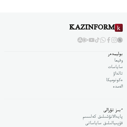
KAZINFORM
بوليمدەر
وقيعا
ساياسات
تالداۋ
ەكونوميكا
الەمدە
ءبىز تۋرالى
پايدالانۋشىلىق كەلىسىم
قۇپىيالىلىق ساياساتى