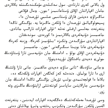
ول بالانى كەرى تارتادى. سول سەكىلدى مۇمكىندىگىنشە بالالاردى
جامان اقپاراتتان اۋلاق ۇستاعانىمىز ءجون. «مال قۇلاعى
ساڭىراۋ» دەيتىن قازاق ۇستانىمى عىلىمي تۇرعىدان دا،
پسيحولوگيالىق تۇرعىدان دا ۇلكەن ماڭىزعا يە. بۇگىنگى تاڭدا
ينتەرنەت جەلىسى ارقىلى نەشە ءتۇلى اقپارات تارالىپ جاتادى.
جاعىمسىز دۇنيەلەردى بالالارىمىز دا كورەدى. سوندىقتان
اقپاراتتاردى سۇزگىدەن وتكىزە ءبىلۋىمىز كەرەك. وزىنە كەرەك
دۇنيەلەردى عانا بويىنا سىڭىرگەنى ءجون. جاعىمسىز
دۇنيەلەردەن اۋلاق بولۋ - ادامنىڭ جان دۇنيەسىن تازا ۇستاۋدىڭ
جولى» دەيدى باقىتگۇل نۇريددينوۆا.
«جانى ساۋدىڭ ءتانى ساۋ» دەيدى حالقىمىز. جانى تازا ۇلتتىڭ
ارى دا تازا بولماق. ەندەشە كەز كەلگەن اقپارات ۇلكەنگە دە،
بالاعا دا قولجەتىمدى بولىپ تۇرعان بۇگىنگى تاڭدا ادامنىڭ جان
دۇنيەسىن جارالايتىن ساپاسىز كونتەنتتى ازايتۋدىڭ ماڭىزى وتە
زور.
وسى تۇرعىدا مەملەكەتتىك دەڭگەيدە اقپارات ايدىنىن، ينتەرنەت
الەمىن ۇلكەن سۇزگىدەن وتكىزىپ رەتتەپ وتىرۋ بولاشاق دەنى