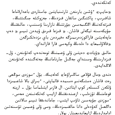
كەتكەندەي.
«حايپ» ءۇشىن بارىنەن تارتىنبايتىن جاستاردى باعدارلاماعا
شاقىرىپ، پاكتىگىن ساتقان قىزدىڭ، جەزوكشە جىگىتتىڭ،
قىزتەكەنىڭ اڭگىمەسىن جۇرتتىڭ نازارىنا ۇسىنىپ، حالىقتىڭ
جۇيكەسىنە تيگەلى قاشان. « قىزعا قىرىق ۇيدەن تىيىم « دەپ
ماپەلەيتىن قاراكوزدەرىمىزگە ەفيردەن باي ىزدەتكىزگەن
«قالاۋلىمعا» دا ەلدىڭ وكپەسى قارا قازانداي.
حالىق «ۇيات» دەيتىن ۇلى ۇعىمنىڭ تومەندەپ كەتۋىنەن، ۇل-
قىزدارىنىڭ وسىنداي جەڭىل جارنامانىڭ جەتەگىندە كەتۋىنەن
الاڭدايدى.
ەندى «مال قۇلاعى ساڭىراۋعا» كەلەيىك. بۇل ءسوزدى سوڭعى
رەت قاشان ەستىگەنىم ەسىمدە قالماپتى، ءبىراق بالا شاعىمىزدا
ۇلكەن كىسىلەر كوپ ايتاتىن. ال قازىر ايتىلماسا بۇل - ارينە
قوعامنىڭ تۇزەلىپ، ازعىندىقتىڭ ازايىپ كەتكەنىنەن ەمەس،
ءسوزدى جۇيەسىن تاۋىپ ايتىپ، جاماندىققا تىيىم سالاتىن
داڭعىل كەۋدەلى دانا حالقىمىزدىڭ، وسى ۇلى ۇعىمىن تۇسىنەتىن
ادامداردىڭ ازايعاندىعىنان بولار.