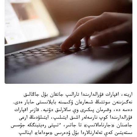
ارينە، اقپارات قۇرالدارىندا تارالىپ جاتقان بۇل جاڭالىق
نەگىزىنەن سوتتىڭ شىعارعان ۇكىمىنە بايلانىستى حابار ەدى.
دەسە دە، وقىرمان پىكىرى وي سالارلىق دۇنيە. قازىر اقپارات
قۇرالدارىندا كوپ نارسەلەر اشىق ايتىلىپ، ايتىلۋدىڭ ارعى
جاعىنان «جارنامالانىپ» تا جاتىر، ءتىپتى رەيتينگكە جۇمىس
ىستەيتىن كەي تەلەارنالاردا بۇل ۇدەرىس «موداعا» اينالىپ