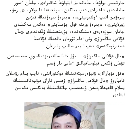
جارشىسى بولۋعا، جاماندىق ايتپاۋعا شاقىرادى. جامان ءسوز
جاماندىق شاقىرادى دەپ بىلگەن. سوندىقتا دا بولار، «بىرەۋ،
بىرەۋدى اتىپ ءولتىرىپتى»، «بىرەۋ بىرەۋدىڭ قىزىن
زورلاپتى»، «بىرەۋ وزىنە قول جۇمساپتى» دەگەن سەكىلدى
جامان سوزدەردى ەستىگەندە، بۇرىنعىنىڭ ۇلكەندەرى «مال
قۇلاعى ساڭىراۋ» ونى ادام تۇرماق مالدىڭ قۇلاعىنا
ەستىرتپەڭدەر» دەپ تىيىم سالىپ وتىرعان.
«مال قۇلاعى ساڭىراۋ» - بۇل دانا حالقىمىزدىڭ وي جەمىسىنەن
تۋعان ۇلكەن فيلوسافيالىق ءمانى بار ۇعىم.
«نۇر مۇباراك» ۋنيۆەرسيتەتىنىڭ دوكتورانتى، نايب يمام رۋسلان
قامباروۆ «مال قۇلاعى ساڭىراۋ» ۇعىمى قازاق دۇنيەتانىمىنىڭ
يسلام قاعيدالارىمەن ۇندەسىپ جاتقانىنىڭ بەلگىسى ەكەنىن
ايتادى.