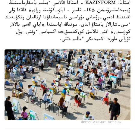
استانا. KAZINFORM - استانا قالاسى ءبىلىم باسقارماسىنىڭ
ۇيىمداستىرۋىمەن «10- تامىز - اباي كۇنىنە وراي» قالادا ۇلى
اقىننىڭ ادەبي-رۋحاني مۇراسىن ناسيحاتتاۋعا ارنالعان ونكۇندىك
ءىس-شارالار باستاۋ الدى. سونىڭ اياسىندا «اباي الەمى بالالار
كوزىمەن» اتتى قالالىق كوركەمسۋرەت اكسياسى ءوتتى. بۇل
تۋرالى ەلوردا اكىمدىگى ءمالىم ەتتى.
Фото: акимат Астаны