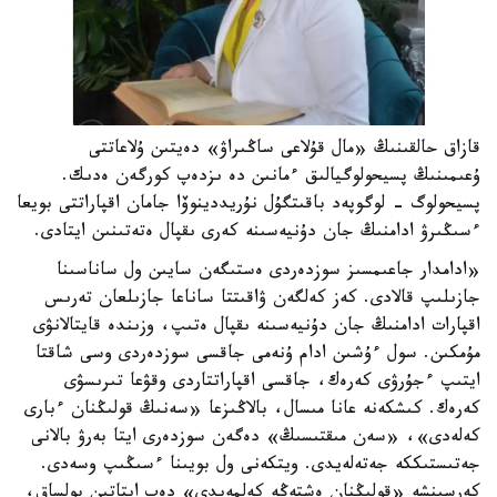
قازاق حالقىنىڭ «مال قۇلاعى ساڭىراۋ» دەيتىن ۇلاعاتتى
ۇعىمىنىڭ پسيحولوگيالىق ءمانىن دە ىزدەپ كورگەن ەدىك.
پسيحولوگ - لوگوپەد باقىتگۇل نۇريددينوۆا جامان اقپاراتتى بويعا
ءسىڭىرۋ ادامنىڭ جان دۇنيەسىنە كەرى ىقپال ەتەتىنىن ايتادى.
«ادامدار جاعىمسىز سوزدەردى ەستىگەن سايىن ول ساناسىنا
جازىلىپ قالادى. كەز كەلگەن ۋاقىتتا ساناعا جازىلعان تەرىس
اقپارات ادامنىڭ جان دۇنيەسىنە ىقپال ەتىپ، وزىندە قايتالانۋى
مۇمكىن. سول ءۇشىن ادام ۇنەمى جاقسى سوزدەردى وسى شاقتا
ايتىپ ءجۇرۋى كەرەك، جاقسى اقپاراتتاردى وقۋعا تىرىسۋى
كەرەك. كىشكەنە عانا مىسال، بالاڭىزعا «سەنىڭ قولىڭنان ءبارى
كەلەدى»، «سەن مىقتىسىڭ» دەگەن سوزدەرى ايتا بەرۋ بالانى
جەتىستىككە جەتەلەيدى. ويتكەنى ول بويىنا ءسىڭىپ وسەدى.
كەرسىنشە «قولىڭنان ەشتەڭە كەلمەيدى» دەپ ايتاتىن بولساق،