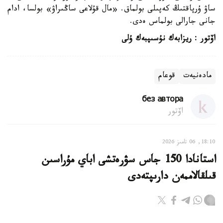
ساۋ ۇرپاقتىڭ كەپىلى بولماق. «مال قۇلاعى ساڭىراۋ» بولسا، ادام
جانى جارالى بولماس ەدى.
اۆتور
:
ريزابەك نۇسىپبەك ۇلى
مادەنيەت
قوعام
без автора
اۆتور
18:10, 06 تامىز 2026
استانادا 150 جاس سۋرەتشى اباي مۇراسىن
قىلقالاممەن دارىپتەدى