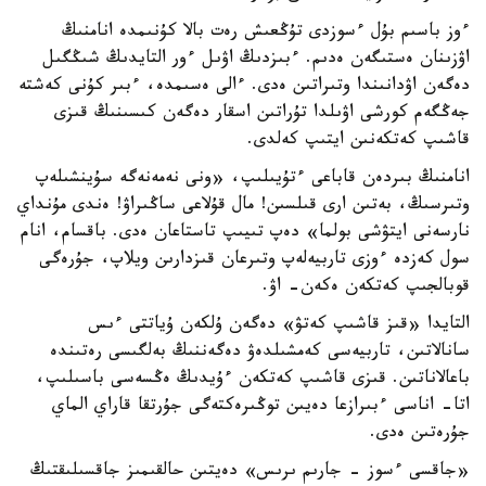
ءوز باسىم بۇل ءسوزدى تۇڭعىش رەت بالا كۇنىمدە انامنىڭ
اۋزىنان ەستىگەن ەدىم. ءبىزدىڭ اۋىل ءور التايدىڭ شىڭگىل
دەگەن اۋدانىندا وتىراتىن ەدى. ءالى ەسىمدە، ءبىر كۇنى كەشتە
جەڭگەم كورشى اۋىلدا تۇراتىن اسقار دەگەن كىسىنىڭ قىزى
قاشىپ كەتكەنىن ايتىپ كەلدى.
انامنىڭ بىردەن قاباعى ءتۇيىلىپ، «ونى نەمەنەگە سۇينشىلەپ
وتىرسىڭ، بەتىن ارى قىلسىن! مال قۇلاعى ساڭىراۋ! ەندى مۇنداي
نارسەنى ايتۋشى بولما» دەپ تىيىپ تاستاعان ەدى. باقسام، انام
سول كەزدە ءوزى تاربيەلەپ وتىرعان قىزدارىن ويلاپ، جۇرەگى
قوبالجىپ كەتكەن ەكەن- اۋ.
التايدا «قىز قاشىپ كەتۋ» دەگەن ۇلكەن ۇياتتى ءىس
سانالاتىن، تاربيەسى كەمشىلدەۋ دەگەننىڭ بەلگىسى رەتىندە
باعالاناتىن. قىزى قاشىپ كەتكەن ءۇيدىڭ ەڭسەسى باسىلىپ،
اتا- اناسى ءبىرازعا دەيىن توڭىرەكتەگى جۇرتقا قاراي الماي
جۇرەتىن ەدى.
«جاقسى ءسوز - جارىم ىرىس» دەيتىن حالقىمىز جاقسىلىقتىڭ