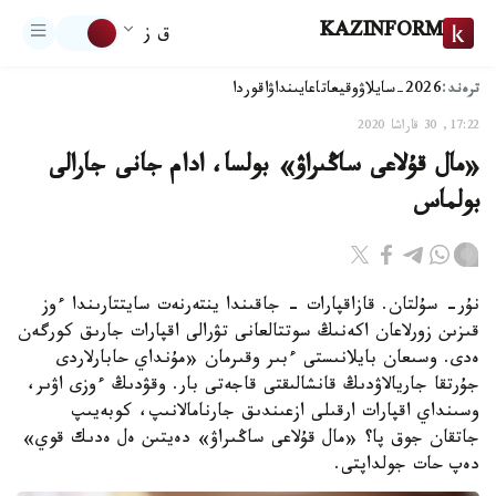
KAZINFORM
ق ز
ترەند:
2026-سايلاۋ
وقيعا
تاعايىنداۋ
اقوردا
17:22, 30 قاراشا 2020
«مال قۇلاعى ساڭىراۋ» بولسا، ادام جانى جارالى
بولماس
نۇر- سۇلتان. قازاقپارات - جاقىندا ينتەرنەت سايتتارىندا ءوز
قىزىن زورلاعان اكەنىڭ سوتتالعانى تۋرالى اقپارات جارىق كورگەن
ەدى. وسىعان بايلانىستى ءبىر وقىرمان «مۇنداي حابارلاردى
جۇرتقا جاريالاۋدىڭ قانشالىقتى قاجەتى بار. وقۋدىڭ ءوزى اۋىر،
وسىنداي اقپارات ارقىلى ازعىندىق جارنامالانىپ، كوبەيىپ
جاتقان جوق پا؟ «مال قۇلاعى ساڭىراۋ» دەيتىن ەل ەدىك قوي»
دەپ حات جولداپتى.