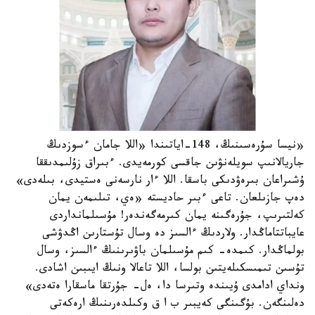
«نيسا سۇرەسىنىڭ، 148-اياتىندا «اللا جامان ءسوزدىڭ
جاريالانىپ سويلەنۋىن جاقسى كورمەيدى. ءبىراق زۇلىمدىققا
ۇشىراعان بىرەۋدىكى باسقا. اللا ءار نارسەنى ەستيدى، بىلەدى»
دەپ جازىلعان. تاعى ءبىر حاديستە «ەي، تىلىمەن يمان
كەلتىرىپ، جۇرەگىنە يمان كىرمەگەندەر! مۇسىلمانداردى
عايباتتاماڭدار. ولاردىڭ ءالسىز دە وسال تۇستارىن اڭدۋشى
بولماڭدار. كىمدە- كىم مۇسىلمان باۋىرىنىڭ ءالسىز، وسال
تۇسىن تىمىسكىلەيتىن بولسا، اللا تاعالا ونىڭ ايىبىن اشادى.
ونداي ادامدى ۇيىندە وتىرسا دا، ەل- جۇرتقا ماسقارا ەتەدى»
دەلىنگەن. بۇگىنگى كەيبىر ب ا ق وكىلدەرىنىڭ ارەكەتى