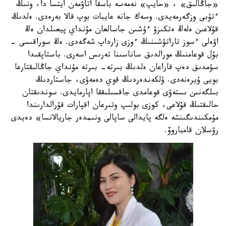
«جاڭالىق» ، «حايپ» نەمەسە باسقا اتاۋمەن ايتسا دا، ونىڭ
ءتۇبى وزگەرمەيدى. وسەك جانە عايبات بوپ قالا بەرەدى. ەلدىڭ
قۇلاعىن ەلەڭ ەتكىزۋ ءۇشىن جاسالعان مۇنداي پيعىلدان ەڭ
اۋەلى ءسوز تاراتۋشىنىڭ ءوزى زارداپ شەگەدى. ەڭ سوراقىسى -
بۇل قوعامنىڭ مورالدىق ساناسىنا تەرىس اسەرى. باستاپقىدا
سۇمدىق دەپ قاراعان ەلدىڭ بىرتە- بىرتە مۇنداي جاڭالىقتارعا
بويى ۇيرەنەدى. ۇلكەندەردىڭ قوي دەمەۋى، جاستاردىڭ
بىلگەنىن ىستەۋى قوعامدى جاقسىلىققا اپارمايدى. سوندىقتان
حالىقتىڭ قۇلاعى، كوزى بولىپ وتىرعان اقپارات قۇرالدارىندا
مۇمكىندىگىنشە ەلگە پايدالى ساپالى ونىمدەر جاريالانسا» دەيدى
رۋسلان قامباروۆ.