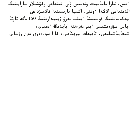
ءىس-شارا ماحامبەت وتەمىس ۇلى اتىنداعى وقۋشىلار سارايىنىڭ
الدىنداعى الاڭدا ءوتتى. اكسيا بارىسىندا قالامىزداعى
جەكەمەنشىك قوسىمشا ءبىلىم بەرۋ ۇيىمدارىنىڭ 150-گە تارتا
جاس سۋرەتشىسى ءبىر مەزەتتە ابايدىڭ ءومىرى،
شىعارماشىلىعى، تابيعات ليريكاسى، قارا سوزدەرى مەن رۋحاني
مۇراسىنان شابىت الىپ، قيالدارىن شىڭدادى. بالالار ءوز
تۋىندىلارى ارقىلى اباي الەمىن شىعارماشىلىق تۇرعىدان
بەينەلەپ، ونىڭ ۇلت رۋحانياتىنداعى ورنى مەن تاعىلىمىن سۋرەت
ونەرى ارقىلى جەتكىزە ءبىلدى.