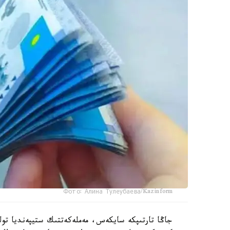
Фото: Алина Тулеубаева/Kazinform
جاڭا تارتىپكە سايكەس، مەملەكەتتىك ستيپەنديا تولە