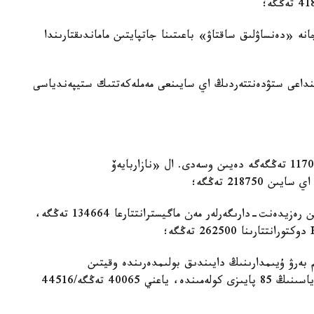
 «دەنساۋلىق ساقتاۋ» باعىتىنا جاتپايتىن ماماندىقتارىندا
نداعى ستۋدەنتتەردىڭ اي سايىنعى مەملەكەتتىك ستيپەندياسى
— ماگيسترانتتاردىڭ مەملەكەتتىك ستيپەندياسى 117098 تەڭگەگە دەيىن وسەدى. ال «نازاربايەۆ
21875 تەڭگە؛
— «دەنساۋلىق ساقتاۋ» باعىتى بويىنشا ءبىلىم الاتىن رەزيدەنت-دارىگەرلەر مەن ماگيسترانتتارعا 134664 تەڭگە،
بەرۋ ۇيىمدارىنىڭ دايىندىق بولىمدەرىندە وقيتىن
تىڭداۋشىلارعا ستۋدەنتتەردىڭ مەملەكەتتىك ستيپەندياسىنىڭ 85 پايىزى كولەمىندە، ياعني 40065 تەڭگە/44516