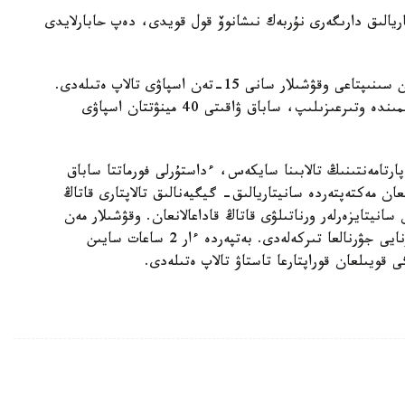
يالىق دارىگەرى نۇربەك نىشانوۆ قول قويدى، دەپ حابارلايدى
اتا- انالاردىڭ وتىنىشىمەن ءداستۇرلى فورماتتا وقيتىن سىنىپتاعى وقۋشىلار سانى 15-تەن اسپاۋى تالاپ ەتىلەدى.
سونداي- اق، ءار پارتاعا ءبىر بالادان شاحمات رەجيمىندە وتىرعىزىلىپ، ساباق ۋاقىتى 40 مينۋتتان اسپاۋى
پارتامەنتىنىڭ تالابىنا سايكەس، ءداستۇرلى فورماتتا ساباق
ان مەكتەپتەردە سانيتاريالىق- گيگيەنالىق تالاپتارى قاتاڭ
سانيتايزەرلەر ورناتىلۋى قاتاڭ قاداعالانعان. وقۋشىلار مەن
مۇعالىمدەردىڭ دەنە قىزۋى كۇن سايىن ولشەنىپ، ارنايى جۋرنالعا تىركەلەدى. بەتپەردە ءار 2 ساعات سايىن
 قويىلعان قوراپتارعا تاستاۋ تالاپ ەتىلەدى.