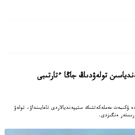
دياسىن تولەۋدىڭ جاڭا ءتارتىبى
ارات - 2026 -جىلعى 31 -شىلدەدە ۇكىمەت مەملەكەتتىك ستيپەنديالاردى تاعايىنداۋ، تولەۋ
ەرىستەر ەنگىزدى.