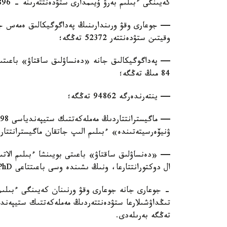
كەيىنگى ءبىلىم بەرۋ ۇيىمدارى ستۋدەنتتەرىنە - 41896 تەڭگە؛
— جوعارى وقۋ ورىندارىنىڭ پەداگوگيكالىق ەمەس جانە
وقيتىن ستۋدەنتتەر 52372 تەڭگە؛
— پەداگوگيكالىق جانە «دەنساۋلىق ساقتاۋ» باعىتى
84 مىڭ تەڭگە؛
— ينتەرندەرگە 94862 تەڭگە؛
ۋنيۆەرسيتەتىندە» ءبىلىم الىپ جاتقان ماگيسترانتتار اي سايىن 0
ال دوكتورانتتارعا، ونىڭ ىشىندە وسى باعىتتاعى PhD دوكتورانتتارىنا 262500 تەڭگە؛
- جوعارى جانە جوعارى وقۋ ورنىنان كەيىنگى ءبىلىم 
تەڭگە بەرىلەدى.