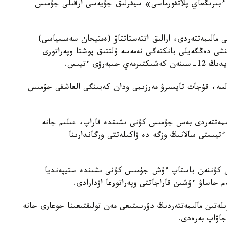
 ءبىرىڭعاي پلاتفورماسى» سيفرلىق جۇيەسى ارقىلى جۇمىس
الى مالىمەتتەردى، ارالىق اتتەستاتتاۋ (ەمتيحان سەسسياسى)
نشى دەڭگەيلى بانكتەگى نەمەسە ۇلتتىق پوشتا وپەراتورى
ۋى ءتيىس.
كەس كەلسە، قۇجات تاپسىرۋ مەرزىمى ودان كەيىنگى العاشقى جۇمىس
لىمەتتەردى بەس جۇمىس كۇنى ىشىندە قاراپ، عىلىم جانە
ءتيىستى سالانىڭ وزگە دە ۋاكىلەتتى ورگاندارىنا
ەن كۇننەن باستاپ ءۇش جۇمىس كۇنى ىشىندە ستيپەنديا
م جاساۋ ءۇشىن قاراجاتتى وپەراتورعا اۋدارادى.
ەتىن مالىمەتتەردىڭ دۇرىستىعى مەن تولىقتىعىنا جوعارى جانە
جاۋاپ بەرەدى.