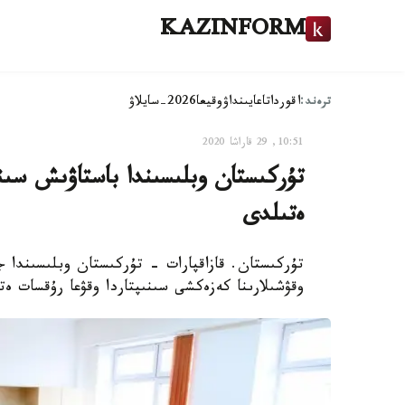
KAZINFORM
ترەند:
اقوردا
تاعايىنداۋ
وقيعا
2026-سايلاۋ
10:51, 29 قاراشا 2020
تۇركىستان وبلىسىندا باستاۋىش سىنى
ەتىلدى
وقۋشىلارىنا كەزەكشى سىنىپتاردا وقۋعا رۇقسات ەت