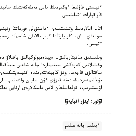
ءتيىستى قاۋلىعا ءوڭىردىڭ باس مەملەكەتتىك سانيتار
قازاقپارات ءتىلشىسى.
ءتيىس.
وبلىستىق سانيتاريالىق- ەپيدەميولوگيالىق باقىلاۋ دە
وقىتىلاتىن كەزەكشى سىنىپتاردا جانە شاعىن جيناقتالع
ساقتالۋى قاجەت. وقۋ كابينەتتەرىندە انتيسەپتىگىمەن 
اۋىستىرىپ، قولدانىلعان لاس ماسكالاردى ارنايى بەلگى
اۆتور: اينۇر اقبايەۆا
ءبىلىم جانە عىلىم