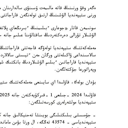
ەگەر وقۋ ورنىنىڭ قاتە مالىمەت ۇسىنۋى سالدارىنان م
ورنى ستيپەنديا الۋشىنىڭ ارتىق تولەنگەن قاراجاتتى و
سونىمەن قاتار «جوعارى ءبىلىمنىڭ ءبىرىڭعاي پلات
الۋشىلار تۋرالى دەرەكتەردىڭ ساقتالۋىنا عىلىم جانە 
مەملەكەتتىك ستيپەنديا تولەۋگە قاجەتتى قاراجاتتىڭ و
سالاسىنداعى ۋاكىلەتتى ورگان مەن ءتيىستى سالالاردى
ستيپەنديا قاراجاتىن ءبىلىم الۋشىلاردىڭ بانكتىك شو
وپەراتورعا جۇكتەلگەن.
بۇدان بولەك، قاۋلىدا اي سايىنعى مەملەكەتتىك ستيپ
ستيپەنديا مولشەرلەرى كورسەتىلگەن:
- جۇمىسشى بىلىكتىلىگى بويىنشا تەحنيكالىق جانە ك
ستيپەندياسى - 43574 تەڭگە، ال ورت