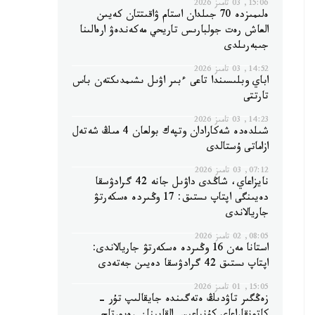
15:06, 03 تامىز 2026
ەلىمىزدە 70 جىلدان استام ۋاقىتتان كەيىن
العاش رەت جولبارىس تاريحي مەكەندەۋ ارەالىنا
جىبەرىلدى
14:52, 03 تامىز 2026
اباي وبلىسىندا تاعى ءبىر اۋىل ىشىمدىكتەن باس
تارتتى
14:23, 03 تامىز 2026
شىلدەدە شەكارادان وتپەك بولعان 4 مىڭ شەتەل
ازاماتى ۇستالدى
07:12, 03 تامىز 2026
نايزاعاي، شاڭدى داۋىل جانە 42 گرادۋسقا
دەيىنگى اپتاپ ىستىق: 17 وڭىردە ەسكەرتۋ
جاريالاندى
08:05, 02 تامىز 2026
استانا مەن 16 وڭىردە ەسكەرتۋ جاريالاندى:
اپتاپ ىستىق 42 گرادۋسقا دەيىن جەتەدى
15:05, 01 تامىز 2026
زەڭگىر تاۋدىڭ ەتەگىندە جايقالىپ تۇر -