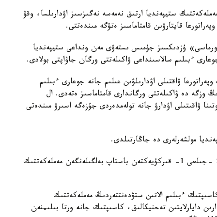
ەملەكەتتىك ستيپەنديا ارتىق نەمەسە نەگىزسىز اۋدارىلسا، وقۋ
پەراتورعا قايتارۋىن قامتاماسىز ەتۋگە مىندەتتى.
فورماسى» ۇزدىكسىز جۇمىس ىستەۋى مەن ونداعى ستيپەنديا
جوعارى ءبىلىم سالاسىنداعى ۋاكىلەتتى ورگان جاۋاپتى بولادى.
پەراتورعا ۋاقتىلى اۋدارىلۋىن عىلىم جانە جوعارى ءبىلىم
ڭ وزگە دە ۋاكىلەتتى ورگاندارى قامتاماسىز ەتەدى. ال
تىنا ۋاقىتىلى اۋدارۋ جانە تولەمدەردى جۇزەگە اسىرۋ مىندەتى
ەنديا مولشەرلەرى دە جاڭارتىلدى.
قاۋلىدا 2024 -جىلعى 1 -قىركۇيەكتەن جانە 2025 -جىلعى 1- قىركۇيەكتەن باستاپ بەلگىلەنگەن مەملەكەتتىك
اسىپتىك ءبىلىم الاتىن ستۋدەنتتەردىڭ مەملەكەتتىك
ا بۋىن ماماندارىن دايارلايتىن تەحنيكالىق، كاسىپتىك جانە ورتا بىلىمنەن