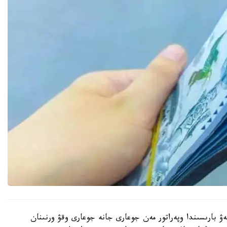
ۋ بارىسىندا وپەراتور مەن جوعارى جانە جوعارى وقۋ ورنىنان