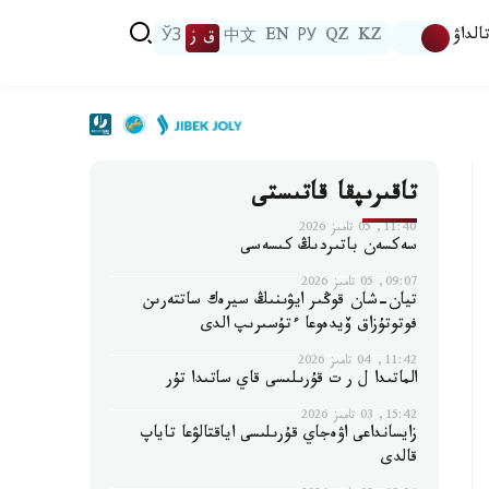
الداۋ
KZ
QZ
РУ
EN
中文
ق ز
ЎЗ
تاقىرىپقا قاتىستى
11:40, 05 تامىز 2026
سەكسەن باتىردىڭ كىسەسى
09:07, 05 تامىز 2026
تيان-شان قوڭىر ايۋىنىڭ سيرەك ساتتەرىن
فوتوتۇزاق ۆيدەوعا ءتۇسىرىپ الدى
11:42, 04 تامىز 2026
الماتىدا ل ر ت قۇرىلىسى قاي ساتىدا تۇر
15:42, 03 تامىز 2026
زايسانداعى اۋەجاي قۇرىلىسى اياقتالۋعا تاياپ
قالدى