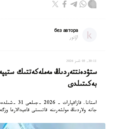
без автора
اۆتور
20:11, 05 تامىز 2026
ستۋدەنتتەردىڭ مەملەكەتتىك ستيپەن
بەكىتىلدى
استانا. قازاقپ
جانە ولاردىڭ مولشەرىنە قاتىستى قاعيدالارعا وزگ