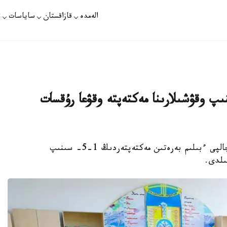
الەمدە
قازاقستان
ساياسات
ت
پ وقۋشىلارىنا مەكتەپتە وقۋعا رۇقسات
تۇركىستان. قازاقپارات - تۇركىستان وبلىسىندا جالپى ءبىلىم بەرەتىن مەكتەپتەردىڭ 1-5- سىنىپ
ىلدى.