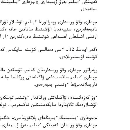
كەيىنگى ءبىلىم بەرۋ ۇيىمدارى «جوعارى ءبىلىمنىڭ
ىستەيدى.
جوعارى وقۋ ورىندارى وپەراتورعا ءبىلىم الۋشىلار تۋر
ناتيجەلەرىن، ستيپەنديا الۋشىنىڭ ساناتىن جانە ەكى
ارقىلى اشىلعان اعىمداعى شوتىنىڭ دەرەكتەرىن ءار ايدىڭ 12-سىنەن كەشىكتىرمەي جىبەر
ەگەر ايدىڭ 12- ءسى دەمالىس كۇنىنە ساي
كۇنىنە اۋىستىرىلادى.
وپەراتور جوعارى وقۋ ورىندارىنان كەلىپ تۇسكەن ما
جوعارى ءبىلىم سالاسىنداعى ۋاكىلەتتى ورگانعا جانە 
قارجىلاندىرۋعا ءوتىنىم جىبەرەدى.
ءوز كەزەگىندە، ۋاكىلەتتى ورگاندار ءوتىنىم تۇسك
الۋشىلاردىڭ تالاپتارعا سايكەستىگىن تەكسەرىپ، تولە
«جوعارى ءبىلىمنىڭ ءبىرىڭعاي پلاتفورماسى» ەنگىزىل
جوعارى وقۋ ورنىنان كەيىنگى ءبىلىم بەرۋ ۇيىمدارى 