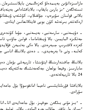
مازاسىزدانۋىن بەيىمدەلۋ كەزەڭىمەن بايلانىستىرعان. 
تىستەلگەن ءىز بارىن بايقاپ، بالاباقشاداعى بەينەباقى
بالانى قولىنان سۇيرەپ، جۇلقىلاپ، كۇشتەپ ۇيىقتاتۋ
ارەكەتتەر بىرنەشە كۇن بويى قايتالانعانىن ايتادى.
- دۇيسەنبى، سارسەنبى، بەيسەنبى، جۇما كۇندەرى ء
جەتكىزە المايمىن. بالا ۇيىقتاماسا، قولىن جاۋىپ ت
كەزدە لاقتىرىپ جىبەرەدى. بالا ەكى بەتىمەن قۇلايد
كەلسە، ونى دا بەرمەيدى، - دەدى بالانىڭ اناسى جا
بالانىڭ جاقىندارىنىڭ ايتۋىنشا، تاربيەشى بۇعان دە
حابارسىز. وقيعا بولعان جەكەمەنشىك مەكتەپكە دەيىن
24 بالا تاربيەلەنەدى.
بالاباقشا قۇرىلتايشىسى ناعيما امانقوسوۆا بۇل جاعد
سۇرادى.
- ءبىز مۇنى بىلگەن جوقپىز. بۇل جاعدايدى اتا-انا
ءبىراق ول ناقتى جاۋاپ بەرە المادى. بالانى تولىق 