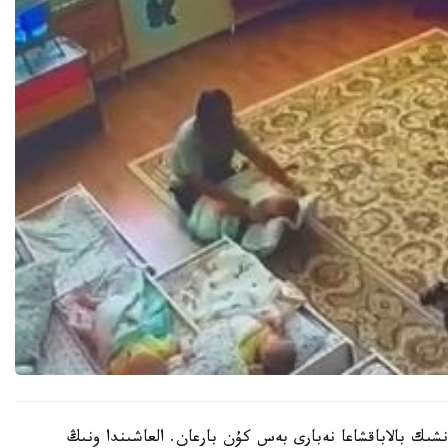
نشىك بالاباقشاعا نەبارى بەس كۇن بارعان. العاشىندا ونىڭ