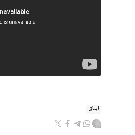
ايماق