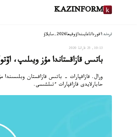
KAZINFORM
ترەند:
اقوردا
تاعايىنداۋ
وقيعا
2026-سايلاۋ
10:13, 25 قاراشا 2020
باتىس قازاقستاندا مۇز ويىلىپ، اۆ
ورال. قازاقپارات - باتىس قازاقستان وبلىسىندا
حابارلايدى قازاقپارات ءتىلشىسى.