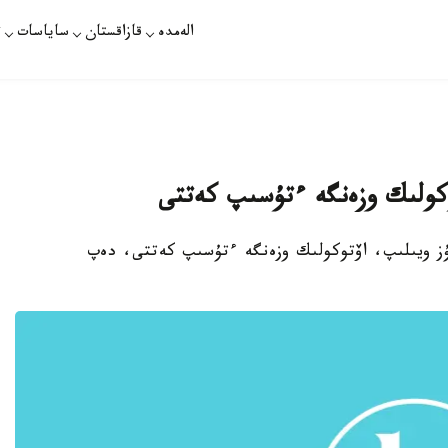
الەمدە
قازاقستان
ساياسات
ت
توكولىك وزەنگە ءتۇسىپ كەتتى
 مۇز ويىلىپ، اۆتوكولىك وزەنگە ءتۇسىپ كەتتى، دەپ