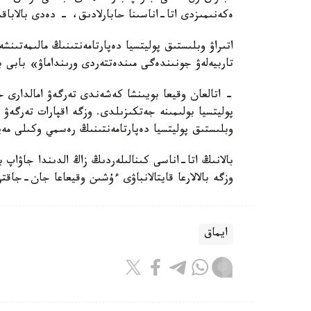
ەكەنىمىزدى اتا-اناسىنا حابارلادىق، - دەدى بالاباق
اتىراۋ وبلىستىق پوليتسيا دەپارتامەنتىنىڭ مالىمەتىنش
تاربيەلەۋ جونىندەگى مىندەتتەردى ورىنداماۋ» بابى 
- اتالعان وقيعا بويىنشا كەشەندى تەرگەۋ امالدارى جۇ
پوليتسيا بولىمىنە جەتكىزىلدى. وزگە اقپارات تەرگە
وبلىستىق پوليتسيا دەپارتامەنتىنىڭ رەسمي وكىلى مەي
بالانىڭ اتا-اناسى كىنالىلەردىڭ زاڭ الدىندا جاۋاپ 
وزگە بالالارعا قايتالانباۋى ءۇشىن وقيعاعا جان-جاقت
ايماق