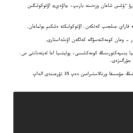
ەرۋ ءۇشىن شاعان وزەنىنە بارىپ، «اۋدي» اۆتوكولىگىن
ە قاراي جىلجىپ كەتكەن. اۆتوكولىكتە ەشكىم بولماعان.
دار - وعان كومەكتەسۋگە كەلگەن اۋىلداستارى.
يا ينسپەكتورىنىڭ كومەكشىسى، پوليتسيا اعا لەيتەنانتى س.
 جۇرگىزدى.
ەسكە سالا كەتەيىك، بۇدان بۇرىن ب ق و- دا الاياقتىڭ جۇمىسقا ورنالاستىرامىن دەپ 35 تۇرعىندى الداپ