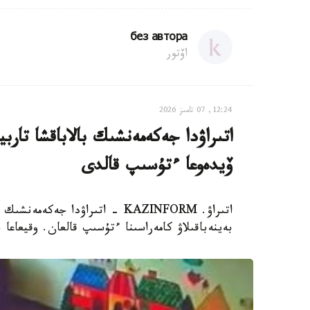
без автора
اۆتور
12:24, 07 تامىز 2026
اتىراۋدا جەكەمەنشىك بالاباقشا تار
ۆيدەوعا ءتۇسىپ قالدى
اتىراۋ. KAZINFORM - اتىراۋدا 
بەينەباقىلاۋ كامەراسىنا ءتۇسىپ قالعان. وقيعاعا