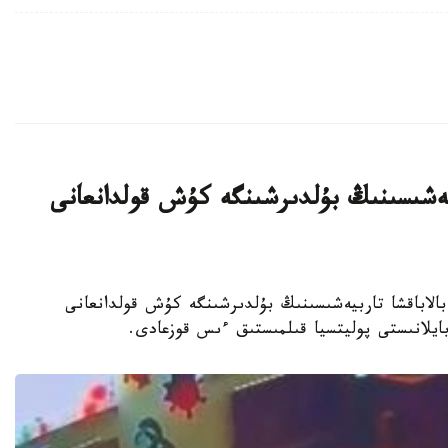
بيەشىسىنىڭ بۇلدىرشىنگە كۇش قولدانعانى
جەكەمەنشىك بالاباقشا تاربيەشىسىنىڭ بۇلدىرشىنگە كۇش قولدانعانى
 بايلانىستى پوليتسيا قىلمىستىق ءىس قوزعادى.