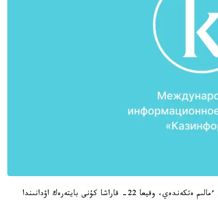
ب ق و پوليتسيا دەپارتامەنتىنىڭ باسپا ءسوز قىزمەتى ءمالىم ەتكەندەي، وقيعا 22- قاراشا كۇنى بايتەرەك اۋدانىندا