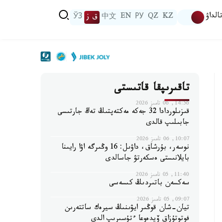
الداۋ
KZ
QZ
РУ
EN
中文
ق ز
ЎЗ
تاقىرىپقا قاتىستى
14:56, 06 تامىز 2026
قىزىلوردادا 32 جەكە مەكتەپتىڭ تەڭ جارتىسى
جابىلىپ قالدى
10:07, 06 تامىز 2026
نوسەر، بۇرشاق، داۋىل: 16 وڭىرگە اۋا رايىنا
بايلانىستى ەسكەرتۋ جاسالدى
11:40, 05 تامىز 2026
سەكسەن باتىردىڭ كىسەسى
09:07, 05 تامىز 2026
تيان-شان قوڭىر ايۋىنىڭ سيرەك ساتتەرىن
فوتوتۇزاق ۆيدەوعا ءتۇسىرىپ الدى