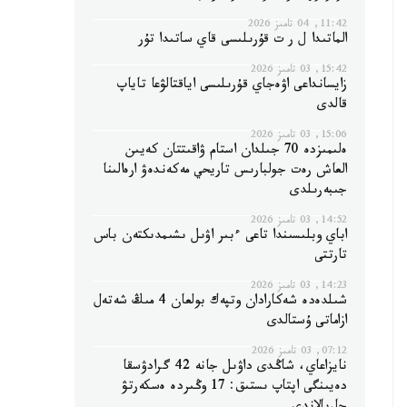
11:42, 04 تامىز 2026
الماتىدا ل ر ت قۇرىلىسى قاي ساتىدا تۇر
15:42, 03 تامىز 2026
زايسانداعى اۋەجاي قۇرىلىسى اياقتالۋعا تاياپ
قالدى
15:06, 03 تامىز 2026
ەلىمىزدە 70 جىلدان استام ۋاقىتتان كەيىن
العاش رەت جولبارىس تاريحي مەكەندەۋ ارەالىنا
جىبەرىلدى
14:52, 03 تامىز 2026
اباي وبلىسىندا تاعى ءبىر اۋىل ىشىمدىكتەن باس
تارتتى
14:23, 03 تامىز 2026
شىلدەدە شەكارادان وتپەك بولعان 4 مىڭ شەتەل
ازاماتى ۇستالدى
07:12, 03 تامىز 2026
نايزاعاي، شاڭدى داۋىل جانە 42 گرادۋسقا
دەيىنگى اپتاپ ىستىق: 17 وڭىردە ەسكەرتۋ