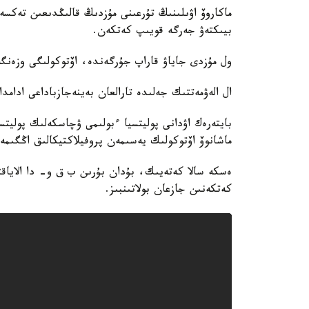
ماكاروۆ اۋىلىنىڭ تۇرعىنى مۇزدىڭ قالىڭدىعىن تەكس
بيىكتەۋ جەرگە قويىپ كەتكەن.
ول مۇزدى جاياۋ قاراپ جۇرگەندە، اۆتوكولىگى وزەنگ
ال الەۋمەتتىك جەلىدە تارالعان بەينەجازباداعى ادام
بايتەرەك اۋدانى پوليتسيا ءبولىمى ۋچاسكەلىك پوليتس
ماشانوۆ اۆتوكولىك يەسىمەن پروفيلاكتيكالىق اڭگىمە
كەتكەنىن جازعان بولاتىنبىز.