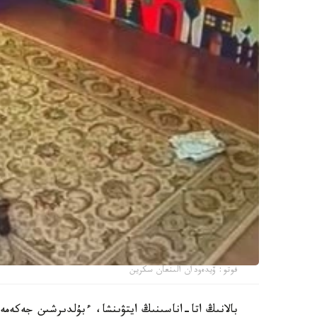
فوتو: ۆيدەودان الىنعان سكرين
بالانىڭ اتا-اناسىنىڭ ايتۋىنشا، ءبۇلدىرشىن جەكەمە