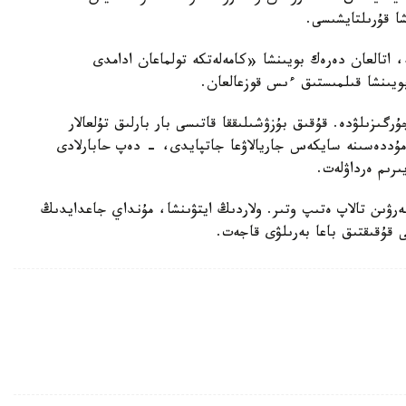
شا قۇرىلتايشىسى.
ە، اتالعان دەرەك بويىنشا «كامەلەتكە تولماعان ادامدى
بويىنشا قىلمىستىق ءىس قوزعالعان.
رگىزىلۋدە. قۇقىق بۇزۋشىلىققا قاتىسى بار بارلىق تۇلعالار
ۋ مۇددەسىنە سايكەس جاريالاۋعا جاتپايدى، - دەپ حابارلادى
ىرىم ەرداۋلەت.
بەرۋىن تالاپ ەتىپ وتىر. ولاردىڭ ايتۋىنشا، مۇنداي جاعدايدىڭ
ى قۇقىقتىق باعا بەرىلۋى قاجەت.