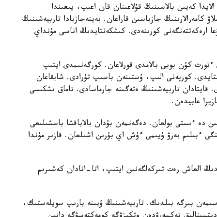
الايدا كەيىن بالاسىنىڭ قۇلاعىنان قان اعىپ، يىعىندا
لاۋ كامەرالارىنىڭ جازباسىن قاراعان. بەينەجازبادا تاربيەشىنىڭ
عا ارەكەتتەنگەنى كورىنەدى. كىشكەنتايدىڭ اناسى مۇنداي
تورت كۇن بويى بالامدى قورلاعان. كورگەنىمدى ايتىپ
استايدى. كورپەنى الىپ، ۇستىنەن باسىپ تۇرادى. شايقاعان
ى. قايتادان تاربيەشىنىڭ ەتەگىنە جارماسادى. تاماق ىشكىسى
زيرا عابيدەن.
يىن دە ءىستى بولعان. دەگەنمەن بۇدان بالاباقشا باسشىلىعى
گى ءبىلىم بەرۋ ۇيىمى ءۇش اي بۇرىن اشىلعان. قازىر مۇندا
ايدىڭ العاش رەت تىركەلگەنىن ايتىپ، اتا-انادان كەشىرىم
سىمەن بىرگە بىلدىك. تاربيەشىنىڭ ۇيىنە بارىپ سويلەستىك،
مەديتسينالىق تەكسەرۋدەن وتكىزۋگە كومەكتەسۋگە دايىن