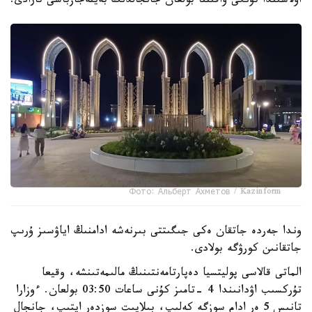
اۋلاسىندا تۇنگى ۋاقىتتا بولعان جانجالدىڭ بەينەجازباسى تارادى.
Фото: Альберт Ахметов / Kazinform
وندا جەردە جاتقان ەكى جىگىتتى بىرنەشە ادامنىڭ اياۋسىز ۇرىپ
جاتقانىن كورۋگە بولادى.
الماتى قالاسى پوليتسيا دەپارتامەنتىنىڭ مالىمەتىنشە، وقيعا
تۇركسىب اۋدانىندا 4 -تامىز كۇنى ساعات 03:50 بولعان. ءوزارا
تانىس 5 ەر ادام سوزگە كەلىپ، بىلاپىت سوزدەر ايتىپ، جانجال