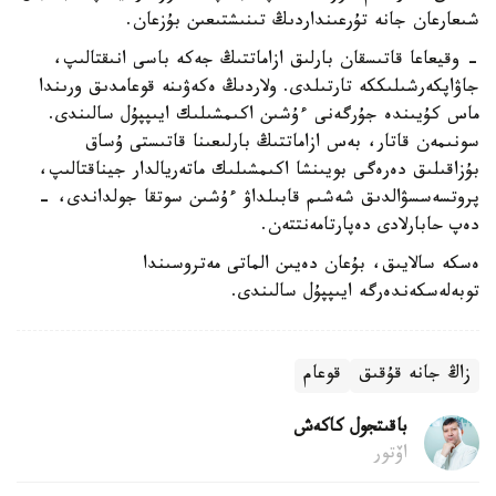
شىعارعان جانە تۇرعىنداردىڭ تىنىشتىعىن بۇزعان.
- وقيعاعا قاتىسقان بارلىق ازاماتتىڭ جەكە باسى انىقتالىپ،
جاۋاپكەرشىلىككە تارتىلدى. ولاردىڭ ەكەۋىنە قوعامدىق ورىندا
ماس كۇيىندە جۇرگەنى ءۇشىن اكىمشىلىك ايىپپۇل سالىندى.
سونىمەن قاتار، بەس ازاماتتىڭ بارلىعىنا قاتىستى ۇساق
بۇزاقىلىق دەرەگى بويىنشا اكىمشىلىك ماتەريالدار جيناقتالىپ،
پروتسەسسۋالدىق شەشىم قابىلداۋ ءۇشىن سوتقا جولداندى، -
دەپ حابارلادى دەپارتامەنتتەن.
ەسكە سالايىق، بۇعان دەيىن الماتى مەتروسىندا
توبەلەسكەندەرگە ايىپپۇل سالىندى.
زاڭ جانە قۇقىق
قوعام
باقىتجول كاكەش
اۆتور