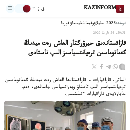
KAZINFORM
ق ز
ترەند:
2026-سايلاۋ
وقيعا
تاعايىنداۋ
اقوردا
20:31, 24 قاراشا 2020
قازاقستاندىق حيرۋرگتار العاش رەت ميدىڭ
گەماتوماسىن ترەپانتسياسىز الىپ تاستادى
الماتى. قازاقپارات - قازاقستاندا العاش رەت ميدىڭ گەماتوماسىن
ترەپانتسياسىز الىپ تاستاۋ وپەراتسياسى جاسالدى، دەپ
حابارلايدى قازاقپارات ءتىلشىسى.