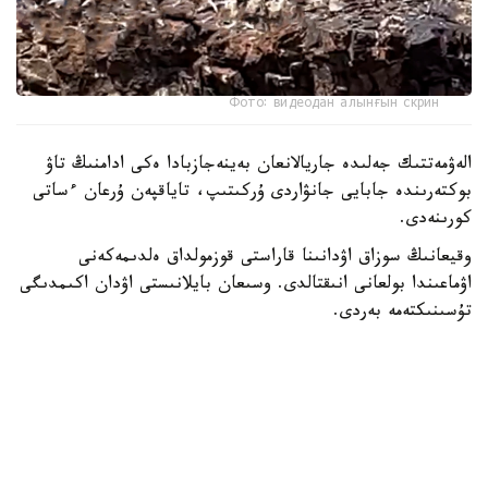
Фото: видеодан алынғын скрин
الەۋمەتتىك جەلىدە جاريالانعان بەينەجازبادا ەكى ادامنىڭ تاۋ
بوكتەرىندە جابايى جانۋاردى ۇركىتىپ، تاياقپەن ۇرعان ءساتى
كورىنەدى.
وقيعانىڭ سوزاق اۋدانىنا قاراستى قوزمولداق ەلدىمەكەنى
اۋماعىندا بولعانى انىقتالدى. وسىعان بايلانىستى اۋدان اكىمدىگى
تۇسىنىكتەمە بەردى.
— بەينەجازبادا كورسەتىلگەن مالىمەتكە سايكەس، قوزمولداق
ەلدىمەكەنىنىڭ جاسوسپىرىمدەرى تاۋ بوكتەرىندە جۇرگەن كەزدە
تاۋەشكىنىڭ لاعىنا كەزىككەن. قىزىعۋشىلىق تانىتقان
جاسوسپىرىمدەر جانۋاردى ۇستاپ كورۋگە ارەكەت جاساعان.
اتالعان جاعداي بارىسىندا تاۋ جانۋارىنا ەشقانداي زيان
كەلمەگەن، - دەلىنگەن حابارلامادا.