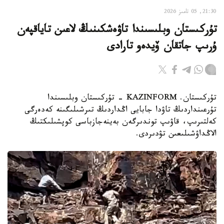
21:30, 05 تامىز 2026
تۇركىستان وبلىسىندا تاۋەشكىنىڭ لاعىن تاياقپەن
ۇرىپ جاتقان ۆيدەو تارادى
تۇركىستان. KAZINFORM - تۇركىستان وبلىسىندا
تۇرعىنداردىڭ تاۋدا جابايى اڭداردىڭ تىرشىلىگىنە كەدەرگى
كەلتىرىپ، قاۋىپ توندىرگەن بەينەجازباسى كوپشىلىكتىڭ
الاڭداۋشىلىعىن تۋدىردى.