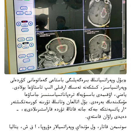
«بۇل وپەراتسيانىڭ بىرەگەيلىگى باستاعى گەماتومانى كۇردەلى
وپەراتسياسىز، كىشكەنە تەسىك ارقىلى الىپ تاستاۋعا بولادى.
ياعني، اۋقىمدى باسسۇيەك ترەپاناتسياسىنسىز جاساۋعا
مۇمكىندىك بەرەدى. بۇل اتالعان وتانىڭ تۇرىنە كورسەتكىشتەر
ءار پاتسيەنتكە جەكە جانە قاتاڭ تۇردە قاراستىرىلادى»، -
دەيدى راۋان قاستەي.
سونىمەن قاتار، ول مۇنداي وپەراتسيالار ەۋروپا، ا ق ش، يتاليا