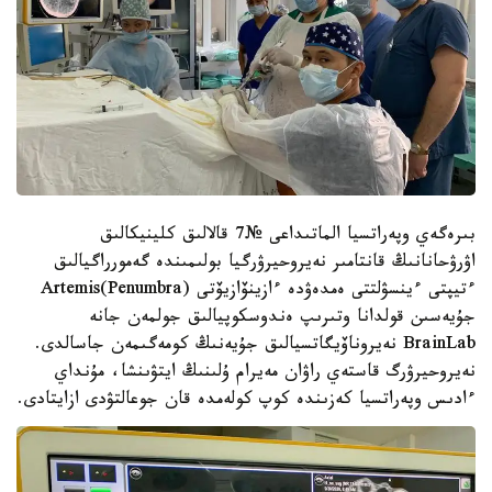
بىرەگەي وپەراتسيا الماتىداعى №7 قالالىق كلينيكالىق
اۋرۋحانانىڭ قانتامىر نەيروحيرۋرگيا بولىمىندە گەمورراگيالىق
ءتيپتى ءينسۋلتتى ەمدەۋدە ءازينۆازيۆتى Artemis(Penumbra)
جۇيەسىن قولدانا وتىرىپ ەندوسكوپيالىق جولمەن جانە
BrainLab نەيروناۆيگاتسيالىق جۇيەنىڭ كومەگىمەن جاسالدى.
نەيروحيرۋرگ قاستەي راۋان مەيرام ۇلىنىڭ ايتۋىنشا، مۇنداي
ءادىس وپەراتسيا كەزىندە كوپ كولەمدە قان جوعالتۋدى ازايتادى.