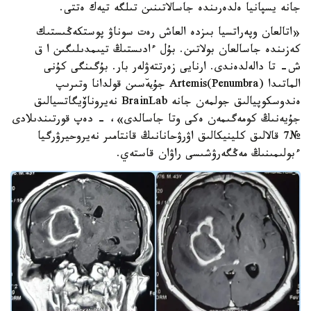
جانە يسپانيا ەلدەرىندە جاسالاتىنىن تىلگە تيەك ەتتى.
«اتالعان وپەراتسيا بىزدە العاش رەت سوناۋ پوستكەڭىستىك
كەزىندە جاسالعان بولاتىن. بۇل ءادىستىڭ تيىمدىلىگىن ا ق
ش- تا دالەلدەندى. ارنايى زەرتتەۋلەر بار. بۇگىنگى كۇنى
الماتىدا Artemis(Penumbra) جۇي̆ەسىن قولدانا وتىرىپ
ەندوسكوپيالىق جولمەن جانە BrainLab نەيروناۆيگاتسيالىق
جۇيەنىڭ كومەگىمەن ەكى وتا جاسالدى»، - دەپ قورتىندىلادى
№7 قالالىق كلينيكالىق اۋرۋحانانىڭ قانتامىر نەيروحيرۋرگيا
ءبولىمىنىڭ مەڭگەرۋشىسى راۋان قاستەي.