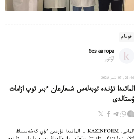
قوعام
без автора
اۆتور
21:46, 05 تامىز 2026
الماتىدا تۇندە توبەلەس شىعارعان ءبىر توپ ازامات
ۇستالدى
الماتى. KAZINFORM - الماتىدا تۇرعىن ءۇي كەشەنىنىڭ