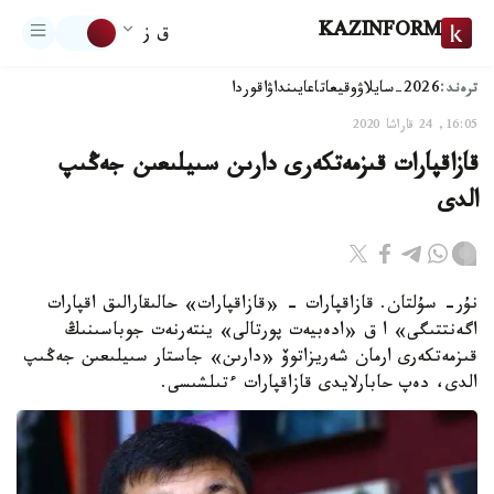
KAZINFORM
ق ز
ترەند:
2026-سايلاۋ
وقيعا
تاعايىنداۋ
اقوردا
16:05, 24 قاراشا 2020
قازاقپارات قىزمەتكەرى دارىن سىيلىعىن جەڭىپ
الدى
نۇر- سۇلتان. قازاقپارات - «قازاقپارات» حالىقارالىق اقپارات
اگەنتتىگى» ا ق «ادەبيەت پورتالى» ينتەرنەت جوباسىنىڭ
قىزمەتكەرى ارمان شەريزاتوۆ «دارىن» جاستار سىيلىعىن جەڭىپ
الدى، دەپ حابارلايدى قازاقپارات ءتىلشىسى.