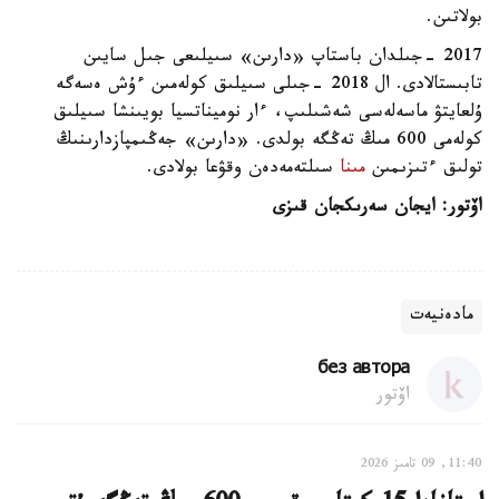
بولاتىن.
2017 -جىلدان باستاپ «دارىن» سىيلىعى جىل سايىن
تابىستالادى. ال 2018 -جىلى سىيلىق كولەمىن ءۇش ەسەگە
ۇلعايتۋ ماسەلەسى شەشىلىپ، ءار نوميناتسيا بويىنشا سىيلىق
كولەمى 600 مىڭ تەڭگە بولدى. «دارىن» جەڭىمپازدارىنىڭ
تولىق ءتىزىمىن
مىنا
سىلتەمەدەن وقۋعا بولادى.
اۆتور: ايجان سەرىكجان قىزى
مادەنيەت
без автора
اۆتور
11:40, 09 تامىز 2026