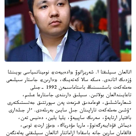
اتالعان سىيلىقتا ا. شەريزاتوۆ «ادەبيەت» نوميناتسياسى بويىنشا
ۇزدىك اتاندى. ەسكە سالا كەتەيىك، «دارىن» جاستار سىيلىعى
مەملەكەت باسشىسىنىڭ باستاماسىمەن 1992 -جىلى
تاعايىندالعان بولاتىن. سىيلىق دارىندى جاستارعا عىلىم،
شىعارماشىلىق، قوعامدىق قىزمەت پەن سپورتتىق جەتىستىكتەرى
ءۇشىن مەملەكەت تاراپىنان جىل سايىن بەرىلەدى. ءار جىلدارى
باقتيار ارتايەۆ، سەرىك ساپييەۆ، يليا يلين، دەنيس تەن،
ديماش قۇدايبەرگەنوۆ، ماريا مۋدرياك، «مۋز ارت» توبى،
قالقامان سارين جانە باسقادا ازاماتتار اتالعان سىيلىقتى يەلەنگەن