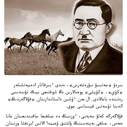
بىرەۋ «جەتىسۋ سۋرەتتەرىن»، ەندى ءبىرقاتار ادەبيەتشىلەر
«كۇي»، «كۇيشى» پوەمالارىن ەڭ شوقتىعى بيىك تۋىندىسى
رەتىندە باعالادى. ال مەن ءۇشىن داستاندارىنان «قۇلاگەردىڭ»
الدىنا تۇسەتىن قيسساسى جوق.
قۇلاگەرگە كەلۋ سەبەبى، ءوزىنىڭ دە جىلقىعا جاقىندىعىنان عانا
ەمەس، جىلقى بەينەسىنىڭ ۇلتتىق ۇعىمدا الاتىن ايرىقشا ورنىنان