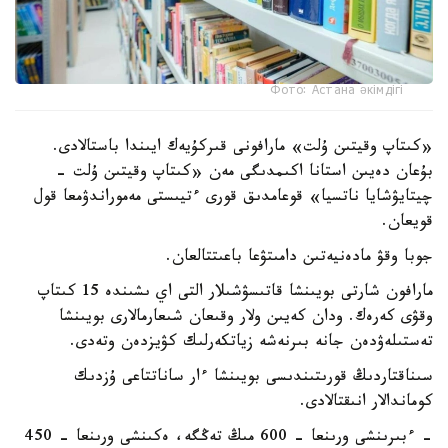
Фото: Астана әкімдігі
«كىتاپ وقيتىن ۇلت» مارافونى قىركۇيەك ايىندا باستالادى.
بۇعان دەيىن استانا اكىمدىگى مەن «كىتاپ وقيتىن ۇلت -
چيتايۋشايا ناتسيا» قوعامدىق قورى ءتيىستى مەموراندۋمعا قول
قويعان.
جوبا وقۋ مادەنيەتىن دامىتۋعا باعىتتالعان.
مارافون شارتى بويىنشا قاتىسۋشىلار التى اي ىشىندە 15 كىتاپ
وقۋى كەرەك. ودان كەيىن ولار وقىعان شىعارمالارى بويىنشا
تەستىلەۋدەن جانە بىرنەشە زياتكەرلىك كۋيزدەن وتەدى.
سىناقتاردىڭ قورىتىندىسى بويىنشا ءار ساناتتاعى ۇزدىك
كوماندالار انىقتالادى.
- ءبىرىنشى ورىنعا - 600 مىڭ تەڭگە، ەكىنشى ورىنعا - 450