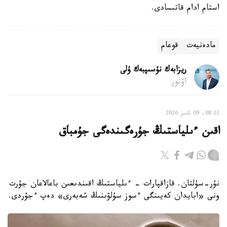
استام ادام قاتىسادى.
مادەنيەت
قوعام
ريزابەك نۇسىپبەك ۇلى
اۆتور
08:12, 09 تامىز 2026
اقىن ءىلياستىڭ جۇرەگىندەگى جۇمباق
نۇر-سۇلتان. قازاقپارات - ءىلياستىڭ اقىندىعىن باعالاعان جۇرت
ونى «ابايدان كەيىنگى ءسوز سۇلۋىنىڭ شەبەرى» دەپ ءجۇردى.