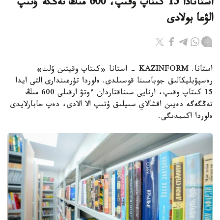
استانادا 15 كىتاپ وقىپ، 600 مىڭ تەڭگە ۇتىپ
الۋعا بولادى
استانا. KAZINFORM - استانا «كىتاپ وقيتىن ۇلت»
رەسپۋبليكالىق جوباسىنا قوسىلدى. ەلوردا تۇرعىندارى التى ايدا
15 كىتاپ وقىپ، ارنايى سىناقتاردان ءوتۋ ارقىلى 600 مىڭ
تەڭگەگە دەيىن اقشالاي سىيلىق ۇتىپ الا الادى، دەپ حابارلايدى
ەلوردا اكىمدىگى.