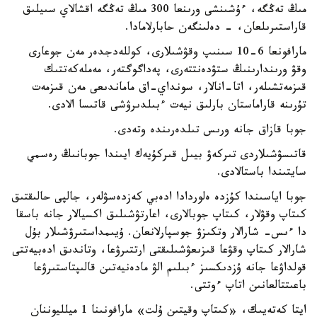
مىڭ تەڭگە، ءۇشىنشى ورىنعا 300 مىڭ تەڭگە اقشالاي سىيلىق
قاراستىرىلعان، - دەلىنگەن حابارلامادا.
مارافونعا 6-10 سىنىپ وقۋشىلارى، كوللەدجدەر مەن جوعارى
وقۋ ورىندارىنىڭ ستۋدەنتتەرى، پەداگوگتەر، مەملەكەتتىك
قىزمەتشىلەر، اتا-انالار، سونداي-اق ماماندىعى مەن قىزمەت
تۇرىنە قاراماستان بارلىق نيەت ءبىلدىرۋشى قاتىسا الادى.
جوبا قازاق جانە ورىس تىلدەرىندە وتەدى.
قاتىسۋشىلاردى تىركەۋ بيىل قىركۇيەك ايىندا جوبانىڭ رەسمي
سايتىندا باستالادى.
جوبا اياسىندا كۇزدە ەلوردادا ادەبي كەزدەسۋلەر، جالپى حالىقتىق
كىتاپ وقۋلار، كىتاپ جوبالارى، اعارتۋشىلىق اكسيالار جانە باسقا
دا ءىس- شارالار وتكىزۋ جوسپارلانعان. ۇيىمداستىرۋشىلار بۇل
شارالار كىتاپ وقۋعا قىزىعۋشىلىقتى ارتتىرۋعا، وتاندىق ادەبيەتتى
قولداۋعا جانە ۇزدىكسىز ءبىلىم الۋ مادەنيەتىن قالىپتاستىرۋعا
باعىتتالعانىن اتاپ ءوتتى.
ايتا كەتەيىك، «كىتاپ وقيتىن ۇلت» مارافونىنا 1 ميلليوننان