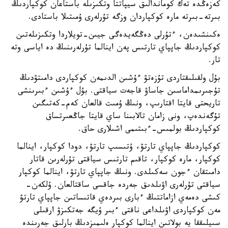
كەزەڭدە تەك كوماندالىق سيپاتتا وتكىزىلە باستاعان كوكپاردىڭ
بىرتە-بىرتە مارە كوكپاردان وزگە تۇرلەرى ۇمىتىلا باستادى.
ەكىنشىدەن، ءتۇرلى دەڭگەيدەگى جيىن-تويلاردا وتكىزىلەتىن
كوكپاردىڭ جاپپاي تارتىس پەن اينالما تۇرلەرىنىڭ دە اياسى وتە
تار.
بۇل ولقىلىقتاردى تۇزەتۋ ءۇشىن الدىمەن كوكپاردى دامىتۋدىڭ
تۇجىرىمداماسىن جاساۋ قاجەت سياقتى. بۇل ءۇشىن ءبىرىنشى
تاريحتى قايتا اقتارىپ، ونىڭ ۇمىت قالعان كەم-كەتىگىن
تۇگەندەپ، ونى زامان تالابىنا ساي قايتا جاڭعىرتساق
كوكپاردىڭ بولمىس-ءبىتىمى اشىلارى حاق.
كوكپاردىڭ جاپپاي تارتۋ، ۇتىسىپ تارتۋ، دودا كوكپار، اينالما
كوكپار، مارە كوكپار، تاقىم تارتىس سياقتى تۇرلەرىن قاتار
دامىتقان ءجون سەكىلدى. ونىڭ جاپپاي تارتۋ، اينالما كوكپار
سياقتى تۇرلەرى اۋىلدىق جەردە جاقسى ساقتالعان. ۇلكەن-
كىشى دەمەي ازاماتتىڭ ءبارى بىردەي قاتىساتىن جاپپاي تارتۋ
مەن كوكپاردى اۋىلداعى ناقتى ءبىر ۇيگە جەتكىزۋ ارقىلى
سىيلىققا يە بولاتىن اينالما كوكپار ەلىمىزدىڭ بارلىق جەرىندە