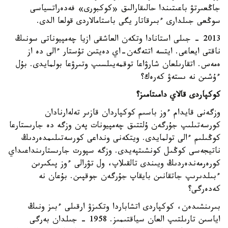
جاڭعىرتۋ باعىتىندا حالىقارالىق «كوكبورى» فەدەراتسياسى
سوڭعى جىلدارى ءبىرقاتار يگى باستامالاردى قولعا الدى.
2013 - جىلى استانادا وتكەن العاشقى ازيا چەمپيوناتى سونىڭ
ناقتى ايعاعى. ايتسە اتتەگەن-اي دەيتىن تۇستار ءالى دە از
ەمەس. اتقارىلعان شارۋاعا توقمەيىلسىپ وتىرۋعا بولمايدى. بۇل
ءۇشىن نە ىستەۋ كەرەك؟
كوكپاردى قالاي دامىتامىز؟
وزگەنى قايدام ءوز باسىم كوكپاردان قازىر تەلەارنادان
كورسەتىلىپ جۇرگەن ۇلتتىق چەمپيونات پەن وزگە دە جارىستارعا
كوڭىلىم ءالى تولمايدى. ويتكەنى ونداعى كورسەتىلىمدەردىڭ
ناتيجەسى كوڭىل كونشىتپەيدى. وزگە سپورت جارىستارىنداعىداي
كورەرمەندەردىڭ ويىندى تالقىلاپ، ول تۋرالى ءوز پىكىرىن
ءبىلدىرىپ جاتقانىن بايقاپ جۇرگەن جوقپىن. بۇعان نە
كەدەرگى؟
بىرىنشىدەن، كوكپاردى اتشاباردا وتكىزۋ ارقىلى ءبىز ونىڭ
اياسىن تارىلتىپ العان سياقتىمىز. 1958 - جىلدان بەرگى