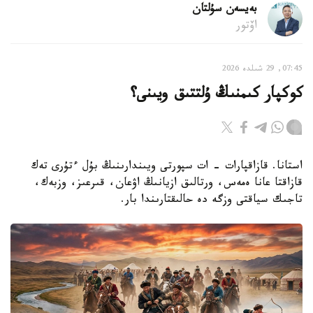
بەيسەن سۇلتان
اۆتور
07:45, 29 شىلدە 2026
كوكپار كىمنىڭ ۇلتتىق ويىنى؟
استانا. قازاقپارات - ات سپورتى ويىندارىنىڭ بۇل ءتۇرى تەك
قازاقتا عانا ەمەس، ورتالىق ازيانىڭ اۋعان، قىرعىز، وزبەك،
تاجىك سياقتى وزگە دە حالىقتارىندا بار.