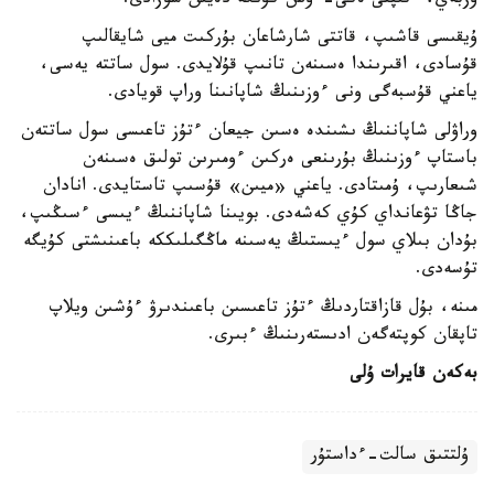
ۇزبەي، ءتىپتى ەكى-ءۇش كۇنگە دەيىن سوزادى.
ۇيقىسى قاشىپ، قاتتى شارشاعان بۇركىت ميى شايقالىپ
قۇسادى، اقىرىندا ەسىنەن تانىپ قۇلايدى. سول ساتتە يەسى،
ياعني قۇسبەگى ونى ءوزىنىڭ شاپانىنا وراپ قويادى.
وراۋلى شاپاننىڭ ىشىندە ەسىن جيعان ءتۇز تاعىسى سول ساتتەن
باستاپ ءوزىنىڭ بۇرىنعى ەركىن ءومىرىن تولىق ەسىنەن
شىعارىپ، ۇمىتادى. ياعني «ميىن» قۇسىپ تاستايدى. انادان
جاڭا تۋعانداي كۇي كەشەدى. بويىنا شاپاننىڭ ءيىسى ءسىڭىپ،
بۇدان بىلاي سول ءيىستىڭ يەسىنە ماڭگىلىككە باعىنىشتى كۇيگە
تۇسەدى.
مىنە، بۇل قازاقتاردىڭ ءتۇز تاعىسىن باعىندىرۋ ءۇشىن ويلاپ
تاپقان كوپتەگەن ادىستەرىنىڭ ءبىرى.
بەكەن قايرات ۇلى
ۇلتتىق سالت-ءداستۇر