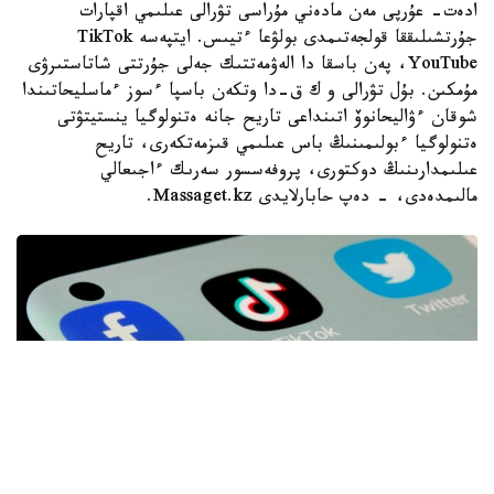
ادەت- عۇرپى مەن مادەني مۇراسى تۋرالى عىلىمي اقپارات
جۇرتشىلىققا قولجەتىمدى بولۋعا ءتيىس. ايتپەسە TikTok
،YouTube پەن باسقا دا الەۋمەتتىك جەلى جۇرتتى شاتاستىرۋى
مۇمكىن. بۇل تۋرالى و ك ق-دا وتكەن باسپا ءسوز ءماسليحاتىندا
شوقان ءۋاليحانوۆ اتىنداعى تاريح جانە ەتنولوگيا ينستيتۋتى
ەتنولوگيا ءبولىمىنىڭ باس عىلىمي قىزمەتكەرى، تاريح
عىلىمدارىنىڭ دوكتورى، پروفەسسور سەرىك ءاجىعالي
مالىمدەدى، - دەپ حابارلايدى Massaget.kz.