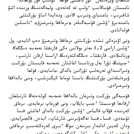
سامعاپ ۇيرەنگەن ءتۇز تاعىسى قولعا ءتۇسىپ قور بولعاندا
نامىستان قۇسالانىپ ءولىپ تە كەتەدى. ولمەگەننىڭ وزىندە اشۋ
شاقىرىپ، باعىنباي وتىرىپ الادى. وندايدا اساۋ بۇركىتتى
باعىندىرۋ ءۇشىن قۇسبەگىلەر «ىرعاققا وتىرعىزۋ» ءتاسىلىن
قولدانادى.
ونى اۋىزەكى تىلدە بۇركىتتى ىرعاققا وتىرعىزۋ دەپ اتايدى. ول
ءۇشىن اراسى 2-3 مەتر بولاتىن ەكى قازىقشا نەمەسە دىڭگەك
ورناتىلادى. قازىقشا- دىڭگەكتەردىڭ اراسىنا ارقان تارتىپ،
ءجىپتىڭ تۋرا بەل ورتاسىنا اعاشتان نەمەسە قايىستان بۇركىت
وتىراتىنداي تەربەلىپ تۇراتىن بالداق جاسايدى. قولعا
ۇيرەتىلەتىن بۇركىتتىڭ باسىنا توماعا كيگىزىلىپ، وسى بالداققا
وتىرعىزادى.
قۇسبەگى بۇركىت وتىرعان بالداققا نەمەسە كولدەنەڭ تارتىلعان
ارقانعا قوسىمشا ءجىپ بايلاپ، ونى قوزعاپ ىرعايدى. ىرعاق
كەزىندە قۇلاپ قالماس ءۇشىن بۇركىت بالداق اعاشتى قىسا
تۇسەدى. قىسا-قىسا تەگەۋىرىنى شارشاپ، ابدەن قالجىرايدى.
ودان كەيىن ادامدار بىرىنەن سوڭ ءبىرى كەزەكتەسىپ ىرعاقتى