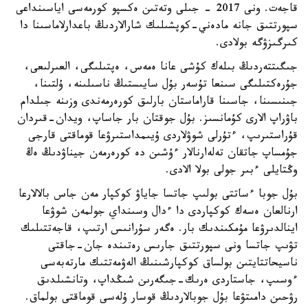
قاجەت. ونى 2017 - جىلى وتەتىن ەكسپو كورمەسى اياسىنداعى
سپورتتىق جانە مادەني-كوپشىلىك شارالاردىڭ باعدارلاماسىنا دا
كىرگىزۋگە بولادى.
جىگىتتەردىڭ بىلەك كۇشى عانا ەمەس، ەپتىلىگى، العىرلىعى،
جۇرەكتىلىگى سىنعا تۇسەر بۇل سايىستىڭ ناسىلىنە، ۇلتىنا،
جىنىسىنا، جاسىنا قاراماستان بارلىق كورەرمەندى وزىنە جىلدام
باۋراپ الارى كۇمانسىز. بۇل جوقتان بار جاساپ، ويدان-قىردان
قۇراستىرىپ، ءتۇرلى شوۋلاردى ۇيىمداستىرۋعا قوماقتى قارجى
جۇمساپ جاتقان تەلەارنالار ءۇشىن دە كورەرمەن جيناۋدىڭ ەڭ
وڭتايلى ءبىر جولى بولا الادى.
بۇل جوبا ءساتتى بولىپ جاتسا جاياۋ كوكپار مەن جاس بالالارعا
ارنالعان ەسەك كوكپاردى دا ءدال وسىنداي جولمەن شوۋعا
اينالدىرۋعا مۇمكىندىك بار. ەگەر سۇرانىس ارتىپ، قاجەتتىلىك
تۋىپ جاتسا ونى سپورتتىق جارىس رەتىندە جان-جاقتى
ناسيحاتتايتىن بولساق كوكپارشىنىڭ الەۋمەتتىك مارتەبەسى
ءوسىپ، جاستاردى ەرىك-جىگەرىن شىڭداپ، وتانشىلدىق
رۋحىن دامىتۋعا بۇل جوبالاردىڭ قوسار ۇلەسى قوماقتى بولماق.