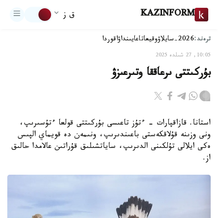
KAZINFORM
ق ز
ترەند:
2026-سايلاۋ
وقيعا
تاعايىنداۋ
اقوردا
10:05, 27 شىلدە 2025
بۇركىتتى ىرعاققا وتىرعىزۋ
استانا. قازاقپارات - ءتۇز تاعىسى بۇركىتتى قولعا ءتۇسىرىپ،
ونى وزىنە قۇلاقكەستى باعىندىرىپ، ونىمەن دە قويماي الپىس
ەكى ايلالى تۇلكىنى الدىرىپ، ساياتشىلىق قۇراتىن عالامدا حالىق
از.