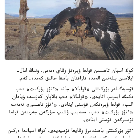
كوك اسپان تاعىسىن قولعا ۇيرەتۋ وڭاي ەمەس. ونىڭ امال-
ايلاسىن بىلەتىن الەمدە قازاقتان باسقا حالىق كەمدە-كەم.
قۇسبەگىلەر بۇركىتتى «قولبالا» جانە «ءتۇز بۇركىت» دەپ
ەكىگە ايىرىپ اتايدى. «قولبالا» دەپ بالاپان كەزىندە ۇيادان
الىپ، قولعا ۇيرەتكەن قۇستى ايتادى. «ءتۇز تاعىسى» نەمەسە
«ءتۇز بۇركىت» دەپ، ەسەيىپ ۇشىپ جۇرگەن جەرىنەن قولعا
تۇسىرگەن قۇستى ايتادى.
ءتۇز بۇركىتتى باعىندىرۋ وڭايعا تۇسپەيدى. كوك اسپاندا ەركىن