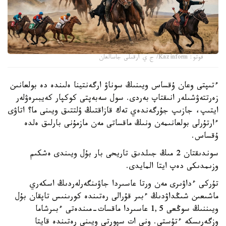
فوتو: Kazinform/ ج ي ارقىلى جاسالعان
ءتىپتى وعان ۇقساس ويىنىڭ سوناۋ ارگەنتينا ەلىندە دە بولعانىن
زەرتتەۋشىلەر انىقتاپ بەردى. سول سەبەپتى كوكپار كەيبىرەۋلەر
ايتىپ، جازىپ جۇرگەندەي تەك قازاقتىڭ ۇلتتىق ويىنى ما؟ اتاۋى
ءارتۇرلى بولعانىمەن ونىڭ ماقساتى مەن مازمۇنى بارلىق ەلدە
ۇقساس.
سوندىقتان 2 مىڭ جىلدىق تاريحى بار بۇل ويىندى ەشكىم
وزىمدىكى دەپ ايتا المايدى.
تۇركى ءداۋىرى مەن ورتا عاسىردا جاۋىنگەرلەردىڭ اسكەري
ماشىعىن شىڭداۋدىڭ ءبىر قۇرالى رەتىندە كورىنىس تاپقان بۇل
ويىننىڭ سوڭعى 1,5 عاسىردا ماقسات-مىندەتى ءبىرشاما
وزگەرىسكە ءتۇستى. ونى ات سپورتى ويىنى رەتىندە قايتا