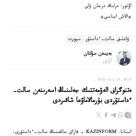
اۆتور: ەرلىك ەرجان ۇلى
«الاش ايناسى»
ۇلتتىق سالت-ءداستۇر
سپورت
بەيسەن سۇلتان
اۆتور
18:25, 23 شىلدە 2026
ەتنوگراف الەۋمەتتىك جەلىنىڭ اسەرىنەن سالت-
ءداستۇردى بۇرمالاماۋعا شاقىردى
استانا. KAZINFORM - قازاق حالقىنىڭ سالت-ءداستۇرى،