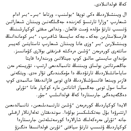
كەڭ قولدانىلادى.
ال ويىنشىلاردىڭ ەكى توپقا ءبولىنىپ، ورتاعا ءبىر-ءبىر ادام
شىعارىپ ءوزارا تارتىسۋ كەزىندە جەڭىلگەنىن ويىننان شىعاراتىن
ۇتىسىپ تارتۋ مۇلدە ۇمىت قالعان. ونداعى مىقتى كوكپارشىنىڭ
قارسىلاستارىن جەكە-جەكە سايىسقا شاقىرىپ، ءبىر كوماندانىڭ
ويىنشىلارىن ءبىر ءوزى عانا ويىننان شىعارىپ تاستايتىن كەيبىر
ساتتەرى كورەرمەن ءۇشىن ەرەكشە قىزىقتى بولارى كۇمانسىز.
مۇنداي سايىستى حالىق كوپ جينالاتىن ورىنداردا قايتا
جاڭعىرتاتىن بولساق ويىننىڭ تانىمالدىعى ارتىپ، تۋريستەر مەن
ساياحاتشىلاردىڭ تارتۋدىڭ دا مۇمكىندىگى تۋار ەدى. ويتكەنى
قازىر ويىنعا قاتىسۋشىلاردىڭ قاي توبى قازاندىققا سالىمدى كوپ
سالسا سول توبى جەڭىمپاز اتاناتىن مارە كوكپار عانا ءتۇرلى
دەڭگەيدەگى جارىستاردا كەڭ قولدانىلىپ ءجۇر.
الايدا كوكپاردىڭ كورەرمەن ءۇشىن تارتىمدىلىعىن، تانىمالدىعىن
ارتتىرۋدا بۇل جەتكىلىكسىز بولۋدا. سوندىقتان تەلەارنالار ارقىلى
جانە ءتۇرلى مەرەكەلىك شارالاردا كورسەتىلەتىن جارىستاردا
كوكپاردىڭ ۇتىسىپ تارتۋ سياقتى ءتۇرىن قولدانىسقا ەنگىزۋ