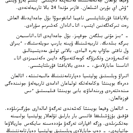
وقيعا بولعان جەكەمەنشىك مەكتەپكە دەيىنگى ءبىلىم بەرۋ ۇيىمى
ءۇش اي بۇرىن اشىلعان. قازىر مۇندا 24 بالا تاربيەلەنەدى.
بالاباقشا قۇرىلتايشىسى ناعيما امانقوسوۆا بۇل جاعدايدىڭ العاش
رەت تىركەلگەنىن ايتىپ، اتا-انادان كەشىرىم سۇرادى.
- ءبىز مۇنى بىلگەن جوقپىز. بۇل جاعدايدى اتا-اناسىمەن
بىرگە بىلدىك. تاربيەشىنىڭ ۇيىنە بارىپ سويلەستىك، ءبىراق
ول ناقتى جاۋاپ بەرە المادى. بالانى تولىق مەديتسينالىق
تەكسەرۋدەن وتكىزۋگە كومەكتەسۋگە دايىن ەكەنىمىزدى اتا-
اناسىنا حابارلادىق، - دەدى بالاباقشا قۇرىلتايشىسى.
اتىراۋ وبلىستىق پوليتسيا دەپارتامەنتىنىڭ مالىمەتىنشە، اتالعان
دەرەك بويىنشا «كامەلەتكە تولماعان ادامدى تاربيەلەۋ جونىندەگى
مىندەتتەردى ورىنداماۋ» بابى بويىنشا قىلمىستىق ءىس
قوزعالعان.
- اتالعان وقيعا بويىنشا كەشەندى تەرگەۋ امالدارى جۇرگىزىلۋدە.
قۇقىق بۇزۋشىلىققا قاتىسى بار بارلىق تۇلعالار پوليتسيا بولىمىنە
جەتكىزىلدى. وزگە اقپارات تەرگەۋ مۇددەسىنە سايكەس جاريالاۋعا
جاتپايدى، - دەپ حابارلادى وبلىستىق پوليتسيا دەپارتامەنتىنىڭ