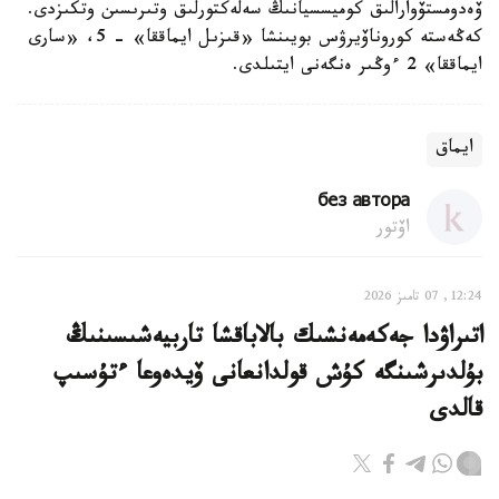
ۆەدومستۆوارالىق كوميسسيانىڭ سەلەكتورلىق وتىرىسىن وتكىزدى.
كەڭەستە كوروناۆيرۋس بويىنشا «قىزىل ايماققا» - 5، «سارى
ايماققا» 2 ءوڭىر ەنگەنى ايتىلدى.
ايماق
без автора
اۆتور
12:24, 07 تامىز 2026
اتىراۋدا جەكەمەنشىك بالاباقشا تاربيەشىسىنىڭ
بۇلدىرشىنگە كۇش قولدانعانى ۆيدەوعا ءتۇسىپ
قالدى