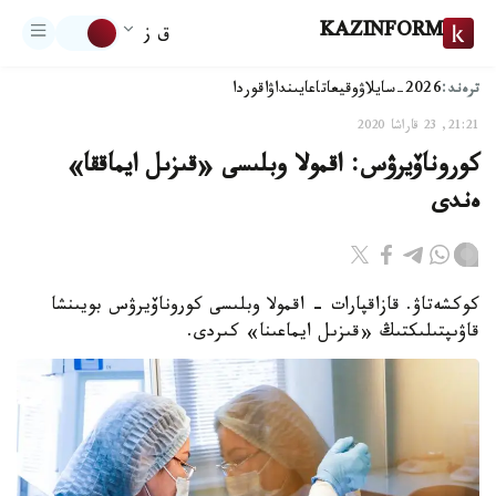
KAZINFORM
ق ز
ترەند:
2026-سايلاۋ
وقيعا
تاعايىنداۋ
اقوردا
21:21, 23 قاراشا 2020
كوروناۆيرۋس: اقمولا وبلىسى «قىزىل ايماققا»
ەندى
كوكشەتاۋ. قازاقپارات - اقمولا وبلىسى كوروناۆيرۋس بويىنشا
قاۋىپتىلىكتىڭ «قىزىل ايماعىنا» كىردى.