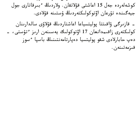
كوشەلەردە جەل 15 اعاشتى قۇلاتقان. ولاردىڭ ءبىرقاتارى جول
جيەگىندە تۇرعان اۆتوكولىكتەردىڭ ۇستىنە قۇلادى.
- قازىرگى ۋاقىتتا پوليتسياعا اعاشتاردىڭ قۇلاۋى سالدارىنان
كولىكتەرى زاقىمدانعان 17 اۆتوكولىك يەسىنەن ارىز ءتۇستى، -
دەپ حابارلادى شقو پوليتسيا دەپارتامەنتىنىڭ باسپا ءسوز
قىزمەتىنەن.
پوليتسياعا ءالى بارلىق زارداپ شەككەن كولىك يەلەرى جۇگىنىپ
ۇلگەرمەگەن بولۋى دا مۇمكىن.