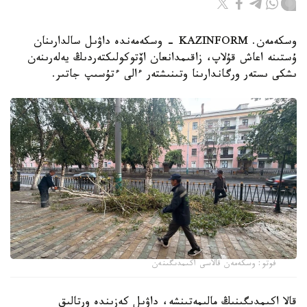
وسكەمەن. KAZINFORM - وسكەمەندە داۋىل سالدارىنان
ۇستىنە اعاش قۇلاپ، زاقىمدانعان اۆتوكولىكتەردىڭ يەلەرىنەن
ىشكى ىستەر ورگاندارىنا وتىنىشتەر ءالى ءتۇسىپ جاتىر.
فوتو: وسكەمەن قالاسى اكىمدىگىنەن
قالا اكىمدىگىنىڭ مالىمەتىنشە، داۋىل كەزىندە ورتالىق