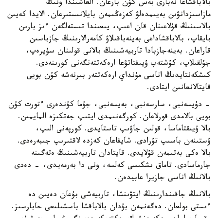
بالاباقشاعا نەبارى بەس كۇن بارعان. العاشىندا ونىڭ
مازاسىزدانۋىن بەيىمدەلۋ كەزەڭىمەن بايلانىستىرعان. الايدا كەيىن
بالاسىنىڭ قۇلاعىنان قان اعىپ، يىعىندا تىستەلگەن ءىز بارىن
بايقاپ، بالاباقشاداعى بەينەباقىلاۋ كامەرالارىنىڭ جازباسىن
قاراعان. بەينەجازبادا تاربيەشىنىڭ بالانى قولىنان سۇيرەپ،
جۇلقىلاپ، كۇشتەپ ۇيىقتاتۋعا ارەكەتتەنگەنى كورىنەدى.
كىشكەنتايدىڭ اناسى مۇنداي ارەكەتتەر بىرنەشە كۇن بويى
قايتالانعانىن ايتادى.
- دۇيسەنبى، سارسەنبى، بەيسەنبى، جۇما كۇندەرى ءتورت كۇن
بويى بالامدى قورلاعان. كورگەنىمدى ايتىپ جەتكىزە المايمىن.
بالا ۇيىقتاماسا، قولىن جاۋىپ تاستايدى. كورپەنى الىپ،
ۇستىنەن باسىپ تۇرادى. شايقاعان كەزدە لاقتىرىپ جىبەرەدى.
بالا ەكى بەتىمەن قۇلايدى. قايتادان تاربيەشىنىڭ ەتەگىنە
جارماسادى. تاماق ىشكىسى كەلسە، ونى دا بەرمەيدى، - دەدى
بالانىڭ اناسى جازيرا عابيدەن.
بالانىڭ جاقىندارىنىڭ ايتۋىنشا، تاربيەشى بۇعان دەيىن دە
ءىستى بولعان. دەگەنمەن بۇدان بالاباقشا باسشىلىعى حابارسىز.