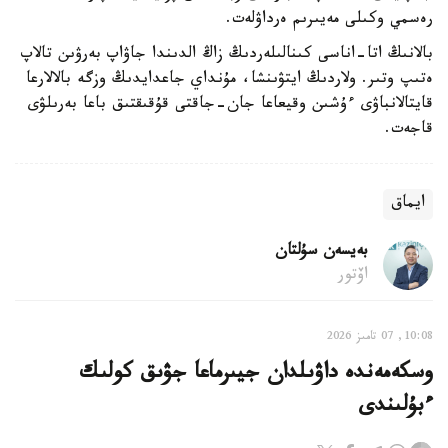
رەسمي وكىلى مەيىرىم ەرداۋلەت.
بالانىڭ اتا-اناسى كىنالىلەردىڭ زاڭ الدىندا جاۋاپ بەرۋىن تالاپ
ەتىپ وتىر. ولاردىڭ ايتۋىنشا، مۇنداي جاعدايدىڭ وزگە بالالارعا
قايتالانباۋى ءۇشىن وقيعاعا جان-جاقتى قۇقىقتىق باعا بەرىلۋى
قاجەت.
ايماق
بەيسەن سۇلتان
اۆتور
10:08, 07 تامىز 2026
وسكەمەندە داۋىلدان جيىرماعا جۋىق كولىك
ءبۇلىندى