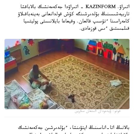
اتىراۋ. KAZINFORM - اتىراۋدا جەكەمەنشىك بالاباقشا
تاربيەشىسىنىڭ بۇلدىرشىنگە كۇش قولدانعانى بەينەباقىلاۋ
كامەراسىنا ءتۇسىپ قالعان. وقيعاعا بايلانىستى پوليتسيا
قىلمىستىق ءىس قوزعادى.
فوتو: ۆيدەودان الىنعان سكرين
بالانىڭ اتا-اناسىنىڭ ايتۋىنشا، ءبۇلدىرشىن جەكەمەنشىك