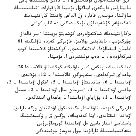
ءارى جەڭىلدەتۋدى توقتاتتىق»، - دەدى وبلىستىڭ باس
سانيتارلىق دارىگەرى ايناگۇل مۋسينا قازاقپارات ءتىلشىسىنىڭ
ساۋالىنا. سوىمەن قاتار، ول الداعى ۋاقىتتا كارانتيندىك
شەكتەۋلەر كۇشەيتىلۋى مۇمكىندىگىن دە اتاپ ءوتتى.
«كارانتيندىك شەكتەۋلەردى كۇشەيتۋ بويىنشا ءبىز تالداۋ
جۇرگىزىپ، بايقايتىن بولامىز. قازىرگى كەزدە تاۋلىگىنە 61
ادامنان انىقتالۋدا. ادەتتەگىدەي، كوكشەتاۋ قالاسىندا كوپ
تىركەلۋدە»، - دەپ تولىقتىردى ا. مۋسينا.
ايتا كەتسەك، وتكەن ءبىر تاۋلىكتە كوكشەتاۋ قالاسىندا 28
جاعداي تىركەلدى، ستەپنوگور قالاسىندا – 12، بۇلاندى
اۋدانىندا – 6، ساندىقتاۋ اۋدانىندا – 5، اقكول اۋدانىندا – 3،
جاقسى اۋدانىندا – 3، ءبىرجان سال اۋدانىندا – 2، ەسىل
اۋدانىندا – 1، بۋراباي اۋدانىندا 1 جاعداي انىقتالدى.
قازىرگى كەزدە، ناۋقاستار ەگىندىكول اۋدانىنان وزگە بارلىق
اۋداندا انىقتالدى. ايتا كەتەيىك، بۇگىن ق ر ۇكىمەتىنىڭ
باسشاسى اسقار مامين ەل اۋماعىندا كوروناۆيرۋس
ينفەكتسياسىنىڭ تارالۋىنا جول بەرمەۋ جونىندەگى