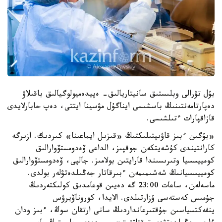
بۇل تۋرالى وبلىستىق سانيتاريالىق- ەپيدەميولوگيالىق باقىلاۋ
دەپارتامەنتىنىڭ باسشىسى ايناگۇل مۋسينا ايتتى، دەپ حابارلايدى
قازاقپارات ءتىلشىسى.
«بۇگىن ءبىز قاۋىپتىلىكتىڭ «قىزىل ايماعىنا» كىردىك. ازىرگە
كارانتيندى كۇشەيتكەن جوقپىز، الداعى ۆەدومستۆوارالىق
كومييسسيا وتىرىسىندا قارايتىن بولامىز. جالپى، ۆەدومستۆوارالىق
كومييسسيانىڭ شەشىمىمەن ءبىرقاتار جەڭىلدەتۋلەر بولدى.
ماسەلەن، ساعات 23:00 گە دەيىن قوعامدىق كولىكتەردىڭ
جۇمىس كەستەسى ۇزارتىلدى. الايدا، كوروناۆيرۋس
ينفەكتسياسىن جۇقتىرعانداردىڭ سانى ارتقان سوڭ، ءبىز ودان