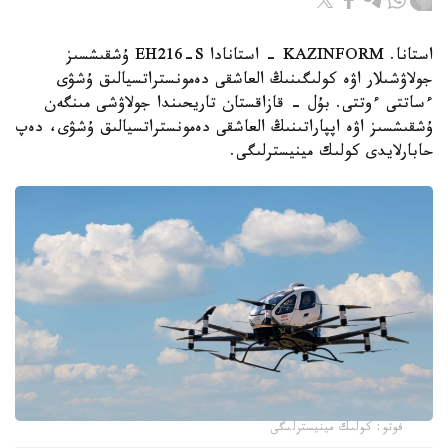
استانا. KAZINFORM - استانادا EH216-S ۇشقىشسىز
جولاۋشىلار اۋە كولىگىنىڭ العاشقى دەمونستراتسيالىق ۇشۋى
ءساتتى ءوتتى. بۇل - قازاقستان تاريحىندا جولاۋشى مىنگەن
ۇشقىشسىز اۋە اپپاراتىنىڭ العاشقى دەمونستراتسيالىق ۇشۋى، دەپ
حابارلايدى كولىك مينيسترلىگى.
فوتو: كولىك مينيسترلىگى