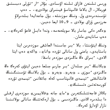
ورىس تىلىنەن قازاق تىلىنە اۋىسادى. بۇلار ءار ءتۇرلى دىبىستىق
فورمالار، ال بالاعا قالىپتاسۋ قيىنىراق بولادى»، - دەپ
تۇسىندىرەدى ول. ونىڭ سوزىنشە، بۇل جاعدايدا بىلدىرلاۋ
مەرزىمى ۇزاق بولادى - 9-10 ايعا دەيىن.
«ەگەر ەكى جاسار بالا سويلەمەسە، وندا دابىل قاعۋ كەرەك»، -
دەپ سانايدى مامان.
ونىڭ ايتۋىنشا، بالا ءبىر جاسىندا العاشقى سوزدەرىن ايتا
باستايدى، ياعني ول سانالى تۇردە «انا»، «اكە» دەپ ايتا
الادى، ءبىراق ەڭ ماڭىزدى سوزدەر باسقا:
«بالانىڭ ءبىر جىلدان ءبىر جارىم جىلعا دەيىن ايتۋى كەرەك ەڭ
ماڭىزدى ءسوزى - «بەر«. «بەر« - بۇل بالانىڭ تۇسىنىگىنىڭ
قانشالىقتى ءتيىمدى قالىپتاسىپ كەلە جاتقانىن ءتيىمدى تۇردە
كورسەتەتىن ەتىستىك».
بالالار قاجەتتىلىكتەرىن «ءما» جانە «قالايمىن» سوزدەرى ارقىلى
دا بىلدىرە الادى. ماڭىزدىسى - بۇل ارەكەتتىڭ سانالى بولاتىنىنا
نازار اۋدارۋ كەرەك.