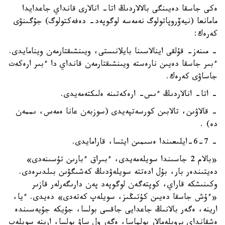
ەكى جاسقا دەيىنگى بالالاردىڭ اتا- انالارى قانداي جاعدايدا
مامانعا (نيەۆروپاتولوگ نەمەسە لوگوپەد- دەفەكتولوگ) جۇگىنۋى
كەرەك:
- مىنەز- قۇلقى اينالاسىنا بايلانىستى، ويىنشىقتارمەن وينامايدى.
ءبىر جاسقا دەيىن نارەستە ويىنشىقتارمەن قانداي دا ءبىر ارەكەت
جاساۋى كەرەك.
- اتا- انالاردىڭ ءىس- ارەكەتىنە ەلىكتەمەيدى.
- قالاۋىن، تالابىن كورسەتپەيدى (سوزبەن عانا ەمەس، ىممەن
دە) .
- 6-7-ايلىعىندا ەسىمىن ايتسا، قارامايدى.
«بالام 2 جاسىندا سويلەمەيدى، ءبىراق ءبارىن تۇسىنەدى»
دەيتىندەر بار، بۇل ادەتتە سويلەۋدىڭ كەشىگۋىن بىلدىرەدى.
وكىنىشكە قاراي، كوپتەگەن لوگوپەد پەن دارىگەرلەر قازىر
«ءۇش جاسقا دەيىن كۇتىڭىز، سويلەپ كەتەدى» دەيدى. ءيا،
ارينە، ەگەر بالانىڭ جاعدايى جاقسى بولسا، جۇيكە جۇيەسىندە
ەشقانداي پروبلەمالار بولماسا، ەگەر ول ساۋ بولسا، ارينە سويلەپ