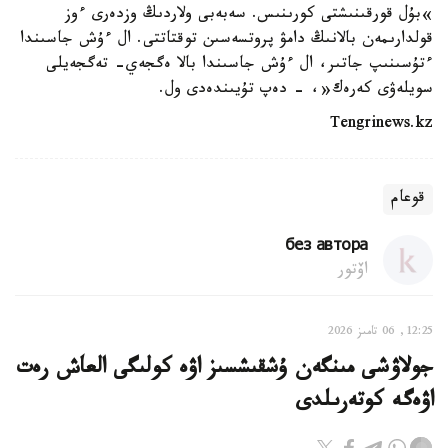
»بۇل قورقىنىشتى كورىنىس. سەبەبى ولاردىڭ وزدەرى ءوز
قولدارىمەن بالانىڭ دامۋ پروتسەسىن توقتاتتى. ال ءۇش جاسىندا
ءتۇسىنىپ جاتىر، ال ءۇش جاسىندا بالا ەگجەي- تەگجەيلى
سويلەۋى كەرەك«، - دەپ تۇيىندەدى ول.
Tengrinews.kz
قوعام
без автора
اۆتور
12:25, 06 تامىز 2026
جولاۋشى مىنگەن ۇشقىشسىز اۋە كولىگى العاش رەت
اۋەگە كوتەرىلدى