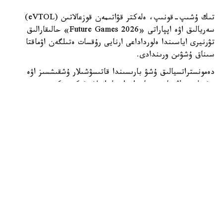
تىك ۇشىپ-قونىپ، ەلەكتر قۋاتىمەن قوزعالاتىن (eVTOL)
سەريالىق اۋە اپپاراتى «Future Games 2026» حالىقارالىق
تۋرنيرى اياسىندا ەلورداداعى ارنايى رۇقسات ەتىلگەن اۋماقتا
سىناق ۇشۋىن ورىندادى.
دەمونستراتسيالىق ۇشۋ بارىسىندا قاتىسۋشىلار ۇشقىشسىز اۋە
جۇيەلەرىنىڭ ناقتى جاعدايدا قولدانىلۋ مۇمكىندىكتەرىمەن
تانىستى. EH216-S ەكى جولاۋشىنى تاسىمالداۋعا ارنالعان.
ونىڭ ەڭ جوعارى جىلدامدىعى ساعاتىنا 130 شاقىرىمدى، ال ۇشۋ
قاشىقتىعى 35 شاقىرىمعا دەيىن جەتەدى.
«العاشقى كەزەڭدە قازاقستاننىڭ تابيعي، مادەني جانە تاريحي
كورىكتى جەرلەرى ۇستىمەن ۇزاقتىعى 5- 30 مينۋت بولاتىن
دەمونستراتسيالىق جانە تۋريستىك باعىتتاردى ىسكە قوسۋ
جوسپارلانىپ وتىر»، - دەپ حابارلادى مينيسترلىك.