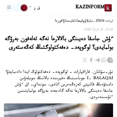
KAZINFORM
ق ز
ترەند:
2026-سايلاۋ
وقيعا
تاعايىنداۋ
اقوردا
22:03, 20 قاراشا 2020
ءۇش جاسقا دەيىنگى بالالارعا نەگە تەلەفون بەرۋگە
بولمايدى؟ لوگوپەد- دەفەكتولوگتىڭ كەڭەستەرى
نۇر-سۇلتان. قازاقپارات - لوگوپەد- دەفەكتولوگ ايدا دادىبايەۆا
I- BALAQAI جوباسىنىڭ ەفيرىندە بالانىڭ سويلەۋىن
دامىتۋدىڭ قالىپتى كەزەڭدەرىن اتادى، سونداي- اق ءۇش
جاسقا دەيىنگى بالالارعا نەگە گادجەت بەرۋگە بولمايتىنىن
ءتۇسىندىردى.