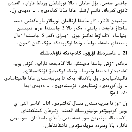
جاقسى ەمەس. بۇل جامان، بالا قورشاعان ورتاعا قاراپ، الەمدى
تانۋى كەرەك. تانىم ارقىلى عانا سانا كەلەدى«، - دەيدى ول.
سونىمەن قاتار، ءار جاسقا ارنالعان نورمالار بار ەكەنىن ەستە
ساقتاۋ قاجەت، ياعني، ەگەر بالا 3 جاسىندا «ر« دىبىسىن
ايتپاسا، الاڭداۋعا نەگىز جوق. ءبىراق ەگەر 5 جاسىندا ءدال
وسىنداي ماسەلە بولسا، وندا لوگوپەدكە جۇگىنگەن ءجون.
21 - عاسىردىڭ اۋرۋى. گادجەتكە تاۋەلدىلىك
«ەگەر ءۇش جاسقا دەيىنگى بالا گادجەت قاراپ، كۇنى بويى
تەلەديدار الدىندا وتىرسا، ونىڭ كوگنيتيۆ فۋنكتسيالارى
قالىپتاسپايدى. ول بالانىڭ جەكە تاجىريبەسىنەن عانا قالىپتاسادى
- ول كورەدى، ۇستايدى، تۇسىنەدى«، - دەيدى ايدا
دادىبايەۆا.
ول ءوز تاجىريبەسىنەن مىسال كەلتىردى. اتا- اناسى التى اي
بويى كومپيۋتەر مونيتورىنىڭ الدىندا وتىرعان كىشكەنتاي
بالاسىنىڭ سونىمەن سويلەسەتىنىن بايقاي باستاعان. سونىمەن
قاتار، بالا ومىردە سويلەسۋدەن قاشقاقتاعان.