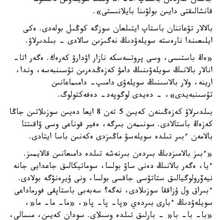
جاتقان كەزدەن باستاپ اتا- انا ونىڭ سويلەۋىن دامىتۋعا
قانشالىقتى دايىن بولۋىنا بايلانىستى».
بالالار تۋعاننان باستاپ ايتىلعان سوزگە كوڭىل بولەدى. ەكى
ايلىعىندا نارەستە سويلەۋدىڭ نەگىزىن سالادى - بىلدىرلاۋ.
«ەڭ باستىسى، وسى پروتسەسكە نازار اۋدارۋ كەرەك. ەگەر اتا-
انالار بالانىڭ سويلەۋىنىڭ دامۋ كەزەڭدەرىن تۇسىنبەسە، وندا،
ارينە، ولار بالاسىنىڭ سويلەۋى دامىپ- دامىماعانىن
تۇسىنبەيدى»، - دەيدى لوگوپەد- دەفەكتولوگ.
بىلدىرلاۋ كەزەڭىنەن كەيىن 5 تەن 8 ايعا دەيىن سوزىلاتىن جاڭا
كەزەڭ باستالادى. سونىمەن بىرگە، ەفير قوناعى وسى ۋاقىتتا
بالامەن ءبىر تىلدە سويلەسۋ ماڭىزدى ەكەنىن باسا ايتادى.
«ءبىز بالامىزدىڭ بىردەن بىرنەشە تىلدە دامىعانىن قالايمىز.
ءيا، ەگەر بالانىڭ دەنى ساۋ بولسا، سوماتيكالىق جاعدايى جانە
نيەۆرولوگيالىق ستاتۋسى جاقسى بولسا، ونى ۇيرەنۋگە بولادى.
ءبىراق ول ۇزاققا سوزىلادى، نەگە؟ سەبەبى باستاپقى فورماداعى
سويلەۋدىڭ ءبارى بىردەي «پا- پا- پا«، «ما- ما- ما«،
«با- با- با« - بارلىق تىلدە وسىلاي. سودان كەيىن، مىسالى،