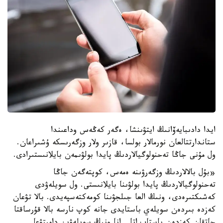
ايدا دادىبايەۆانىڭ ايتۋىنشا، ەگەر كەڭەس وداعىندا
ستاندارتتالعان نورمالار بولسا، قازىر ولار وزگەرىسكە ۇشىراعان.
ول مۇنى جاڭا تەحنولوگيالاردىڭ پايدا بولۋىمەن بايلانىستىرادى.
«بۇل بالالاردىڭ وزگەرۋىنە ەمەس، كوپتەگەن جاڭا
تەحنولوگيالاردىڭ پايدا بولۋىنا بايلانىستى. ول سويلەۋدى
كەشىكتىرەدى، ونىڭ العا جىلجۋىنا كومەكتەسپەيدى. بالا تۋعان
كەزدە بىردەن سويلەي باستايدى جانە كوپ نارسە بالا قۇرساقتا