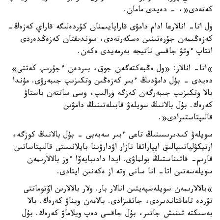
كەتەدى«، - دەيدى مامان.
ول اتا- انالارعا ادام دامۋى قاراپايىمنان كۇردەلىگە قاراي كەزەڭ-
كەزەڭىمەن جۇرەتىنىن ەسكەرتەدى، سوندىقتان كەزەڭدەردى
اتتاپ ءوتۋ جاقسى ناتيجە بەرمەيدى ەكەن.
»اتا- انالار: «ول ەڭبەكتەگەن جوق، بىردەن ءجۇرىپ كەتتى»
دەيدى - بۇل دامۋدىڭ ءبىر كەزەڭىن وتكىزىپ جىبەرۋى. مۇندا
بالا وتكىزىپ جىبەرگەن كەزگە ورالىپ، وسى ساتتەن باستاۋ
كەرەك. بۇل بالانىڭ سويلەۋ قابىلەتىنىڭ دامۋىن
قالىپتاستىرادى«.
سويلەۋ كىدىرىسىنىڭ تاعى ءبىر سەبەبى - بۇل بالانىڭ كوزگە،
ارتيكۋلياتسيالىق اپپاراتقا نازار اۋدارۋىنا بايلانىستى قالىپتاساتىن
قارىم- قاتىناستىڭ بولماۋى. ايدا دادىبايەۆا ءوز بالالارىمەن
سويلەسەتىن اتا- انا سانى وتە از ەكەنىن ايتادى.
»بالالارىمەن سويلەسپەيتىن انالار بار. ولار بالالارىن اۆتوماتتى
تۇردە تاماقتاندىردى، جاتقىزادى. بالامەن ويناۋ كەرەك. بالا
بەسىكتە تىنىش جاتىر، بۇل جاقسى دەپ ويلاماۋ كەرەك. بۇل