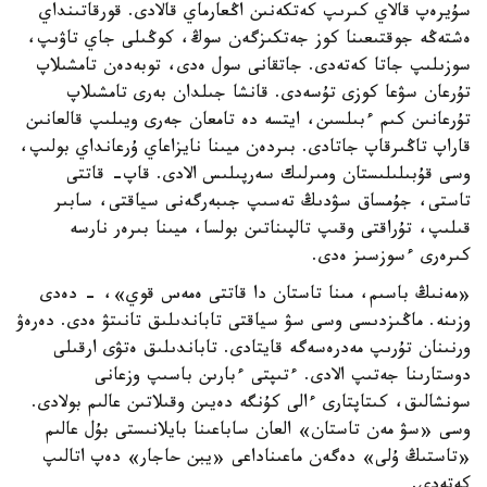
سۇيرەپ قالاي كىرىپ كەتكەنىن اڭعارماي قالادى. قورقاتىنداي
ەشتەڭە جوقتىعىنا كوز جەتكىزگەن سوڭ، كوڭىلى جاي تاۋىپ،
سوزىلىپ جاتا كەتەدى. جاتقانى سول ەدى، توبەدەن تامشىلاپ
تۇرعان سۋعا كوزى تۇسەدى. قانشا جىلدان بەرى تامشىلاپ
تۇرعانىن كىم ءبىلسىن، ايتسە دە تامعان جەرى ويىلىپ قالعانىن
قاراپ تاڭىرقاپ جاتادى. بىردەن ميىنا نايزاعاي ۇرعانداي بولىپ،
وسى قۇبىلىلىستان ومىرلىك سەرپىلىس الادى. قاپ- قاتتى
تاستى، جۇمساق سۋدىڭ تەسىپ جىبەرگەنى سياقتى، سابىر
قىلىپ، تۇراقتى وقىپ تالپىناتىن بولسا، ميىنا بىرەر نارسە
كىرەرى ءسوزسىز ەدى.
«مەنىڭ باسىم، مىنا تاستان دا قاتتى ەمەس قوي»، - دەدى
وزىنە. ماڭىزدىسى وسى سۋ سياقتى تاباندىلىق تانىتۋ ەدى. دەرەۋ
ورنىنان تۇرىپ مەدرەسەگە قايتادى. تاباندىلىق ەتۋى ارقىلى
دوستارىنا جەتىپ الادى. ءتىپتى ءبارىن باسىپ وزعانى
سونشالىق، كىتاپتارى ءالى كۇنگە دەيىن وقىلاتىن عالىم بولادى.
وسى «سۋ مەن تاستان» العان ساباعىنا بايلانىستى بۇل عالىم
«تاستىڭ ۇلى» دەگەن ماعىناداعى «يبن حاجار» دەپ اتالىپ
كەتەدى.