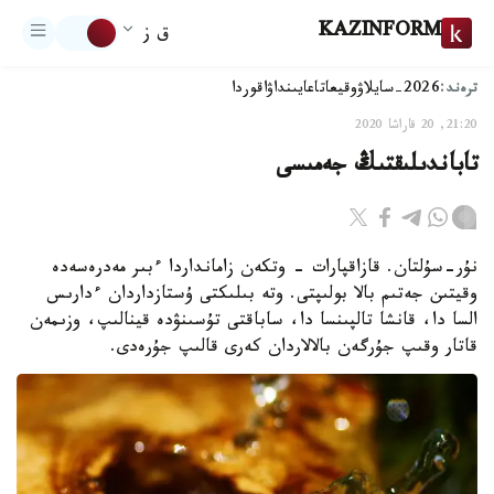
KAZINFORM
ق ز
ترەند:
2026-سايلاۋ
وقيعا
تاعايىنداۋ
اقوردا
21:20, 20 قاراشا 2020
تاباندىلىقتىڭ جەمىسى
نۇر-سۇلتان. قازاقپارات - وتكەن زامانداردا ءبىر مەدرەسەدە
وقيتىن جەتىم بالا بولىپتى. وتە بىلىكتى ۇستازداردان ءدارىس
السا دا، قانشا تالپىنسا دا، ساباقتى تۇسىنۋدە قينالىپ، وزىمەن
قاتار وقىپ جۇرگەن بالالاردان كەرى قالىپ جۇرەدى.