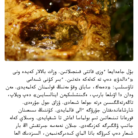
بۇل جاعدايعا ءوزى قاتتى قىنجىلاتىن. وزات بالالار كەيدە ونى
«ءدالدۋ» دەپ تە كەلەكە ەتەتىن. ءبىر كۇنى شىدامى
تاۋسىلىپ: «دەمەك، ساباق وقۋ مەنىڭ قولىمنان كەلمەيدى. مەن
ودان دا اۋىلعا بارىپ، ەگىنشىلىكپەن اينالىسايىن» دەپ ويلاپ،
تاڭەرتەڭگىسىن ەرتە جولعا شىعادى. ۇزاق جول جۇرەدى.
شارشاعاندىقتان جۇرۋگە ءالى قالمايدى. كۇننىڭ ىسىعىنان
قورعانا تىنىعاتىن تىم بولماسا اعاش تا شىقپايدى. وسىلاي كەلە
جاتىپ ۇڭگىرگە كەزىگەدى. جىلان نەمەسە جىرتقىش اڭ بار
شىعار دەپ كىرۋگە باتا الماي كىدىرگەنىمەن، السىزدىك العا