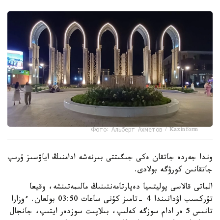
Фото: Альберт Ахметов / Kazinform
وندا جەردە جاتقان ەكى جىگىتتى بىرنەشە ادامنىڭ اياۋسىز ۇرىپ
جاتقانىن كورۋگە بولادى.
الماتى قالاسى پوليتسيا دەپارتامەنتىنىڭ مالىمەتىنشە، وقيعا
تۇركسىب اۋدانىندا 4 -تامىز كۇنى ساعات 03:50 بولعان. ءوزارا
تانىس 5 ەر ادام سوزگە كەلىپ، بىلاپىت سوزدەر ايتىپ، جانجال