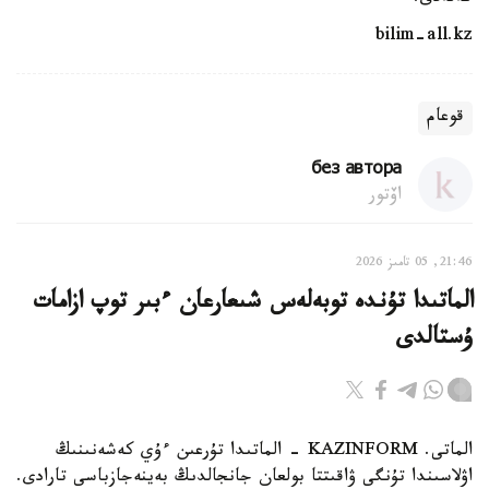
bilim-all.kz
قوعام
без автора
اۆتور
21:46, 05 تامىز 2026
الماتىدا تۇندە توبەلەس شىعارعان ءبىر توپ ازامات
ۇستالدى
الماتى. KAZINFORM - الماتىدا تۇرعىن ءۇي كەشەنىنىڭ
اۋلاسىندا تۇنگى ۋاقىتتا بولعان جانجالدىڭ بەينەجازباسى تارادى.