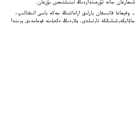
شىعارعان جانە تۇرعىنداردىڭ تىنىشتىعىن بۇزعان.
- وقيعاعا قاتىسقان بارلىق ازاماتتىڭ جەكە باسى انىقتالىپ،
جاۋاپكەرشىلىككە تارتىلدى. ولاردىڭ ەكەۋىنە قوعامدىق ورىندا
ماس كۇيىندە جۇرگەنى ءۇشىن اكىمشىلىك ايىپپۇل سالىندى.
سونىمەن قاتار، بەس ازاماتتىڭ بارلىعىنا قاتىستى ۇساق
بۇزاقىلىق دەرەگى بويىنشا اكىمشىلىك ماتەريالدار جيناقتالىپ،
پروتسەسسۋالدىق شەشىم قابىلداۋ ءۇشىن سوتقا جولداندى، -
دەپ حابارلادى دەپارتامەنتتەن.
ەسكە سالايىق، بۇعان دەيىن الماتى مەتروسىندا
توبەلەسكەندەرگە ايىپپۇل سالىندى.
زاڭ جانە قۇقىق
قوعام
باقىتجول كاكەش
اۆتور