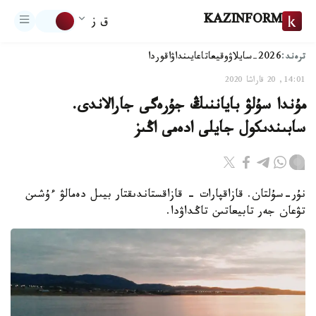
KAZINFORM
ق ز
ترەند:
2026-سايلاۋ
وقيعا
تاعايىنداۋ
اقوردا
14:01, 20 قاراشا 2020
مۇندا سۇلۋ باياننىڭ جۇرەگى جارالاندى.
سابىندىكول جايلى ادەمى اڭىز
نۇر-سۇلتان. قازاقپارات - قازاقستاندىقتار بيىل دەمالۋ ءۇشىن
تۋعان جەر تابيعاتىن تاڭداۋدا.