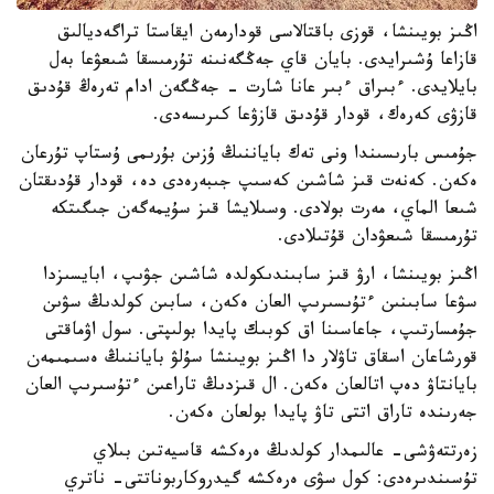
اڭىز بويىنشا، قوزى باقتالاسى قودارمەن ايقاستا تراگەديالىق
قازاعا ۇشىرايدى. بايان قاي جەڭگەنىنە تۇرمىسقا شىعۋعا بەل
بايلايدى. ءبىراق ءبىر عانا شارت - جەڭگەن ادام تەرەڭ قۇدىق
قازۋى كەرەك، قودار قۇدىق قازۋعا كىرىسەدى.
جۇمىس بارىسىندا ونى تەك باياننىڭ ۇزىن بۇرىمى ۇستاپ تۇرعان
ەكەن. كەنەت قىز شاشىن كەسىپ جىبەرەدى دە، قودار قۇدىقتان
شىعا الماي، مەرت بولادى. وسىلايشا قىز سۇيمەگەن جىگىتكە
تۇرمىسقا شىعۋدان قۇتىلادى.
اڭىز بويىنشا، ارۋ قىز سابىندىكولدە شاشىن جۋىپ، ابايسىزدا
سۋعا سابىنىن ءتۇىسىرىپ العان ەكەن، سابىن كولدىڭ سۋىن
جۇمسارتىپ، جاعاسىنا اق كوبىك پايدا بولىپتى. سول اۋماقتى
قورشاعان اسقاق تاۋلار دا اڭىز بويىنشا سۇلۋ باياننىڭ ەسىمىمەن
بايانتاۋ دەپ اتالعان ەكەن. ال قىزدىڭ تاراعىن ءتۇسىرىپ العان
جەرىندە تاراق اتتى تاۋ پايدا بولعان ەكەن.
زەرتتەۋشى- عالىمدار كولدىڭ ەرەكشە قاسيەتىن بىلاي
تۇسىندىرەدى: كول سۋى ەرەكشە گيدروكاربوناتتى- ناتري