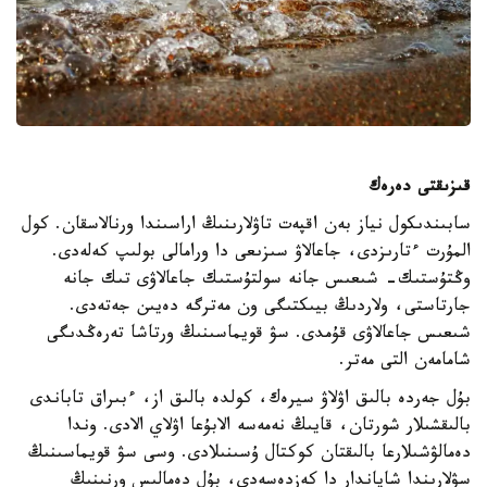
قىزىقتى دەرەك
سابىندىكول نياز بەن اقپەت تاۋلارىنىڭ اراسىندا ورنالاسقان. كول
المۇرت ءتارىزدى، جاعالاۋ سىزىعى دا ورامالى بولىپ كەلەدى.
وڭتۇستىك- شىعىس جانە سولتۇستىك جاعالاۋى تىك جانە
جارتاستى، ولاردىڭ بيىكتىگى ون مەترگە دەيىن جەتەدى.
شىعىس جاعالاۋى قۇمدى. سۋ قويماسىنىڭ ورتاشا تەرەڭدىگى
شامامەن التى مەتر.
بۇل جەردە بالىق اۋلاۋ سيرەك، كولدە بالىق از، ءبىراق تاباندى
بالىقشىلار شورتان، قايىڭ نەمەسە الابۇعا اۋلاي الادى. وندا
دەمالۋشىلارعا بالىقتان كوكتال ۇسىنىلادى. وسى سۋ قويماسىنىڭ
سۋلارىندا شاياندار دا كەزدەسەدى، بۇل دەمالىس ورنىنىڭ