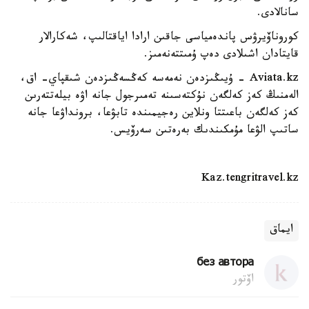
سانالادى.
كوروناۆيرۋس پاندەمياسى جاقىن ارادا اياقتالىپ، شەكارالار
قايتادان اشىلادى دەپ ۇمىتتەنەمىز.
Aviata.kz - ۇيىڭىزدەن نەمەسە كەڭسەڭىزدەن شىقپاي- اق،
الەمنىڭ كەز كەلگەن نۇكتەسىنە تەمىرجول جانە اۋە بيلەتتەرىن
كەز كەلگەن باعىتتا ونلاين رەجيمىندە تابۋعا، برونداۋعا جانە
ساتىپ الۋعا مۇمكىندىك بەرەتىن سەرۆيس.
Kaz.tengritravel.kz
ايماق
без автора
اۆتور