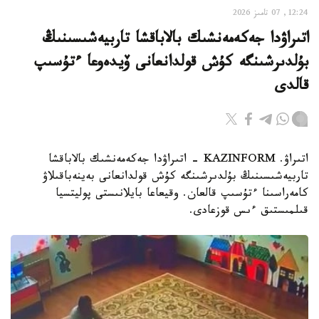
12:24, 07 تامىز 2026
اتىراۋدا جەكەمەنشىك بالاباقشا تاربيەشىسىنىڭ
بۇلدىرشىنگە كۇش قولدانعانى ۆيدەوعا ءتۇسىپ
قالدى
اتىراۋ. KAZINFORM - اتىراۋدا جەكەمەنشىك بالاباقشا
تاربيەشىسىنىڭ بۇلدىرشىنگە كۇش قولدانعانى بەينەباقىلاۋ
كامەراسىنا ءتۇسىپ قالعان. وقيعاعا بايلانىستى پوليتسيا
قىلمىستىق ءىس قوزعادى.