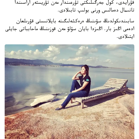
قۇرايدى، كول جەرگىلىكتى تۇرعىندار مەن تۋريستەر اراسىندا
تانىمال دەمالىس ورنى بولىپ تابىلادى.
سابىندىكولدىڭ سۋىنىڭ ەرەكشەلىگىنە بايلانىستى قۇرىلعان
ادەمى اڭىز بار. اڭىزدا بايان سۇلۋ مەن قوزىنىڭ ماحابباتى جايلى
ايتىلادى.