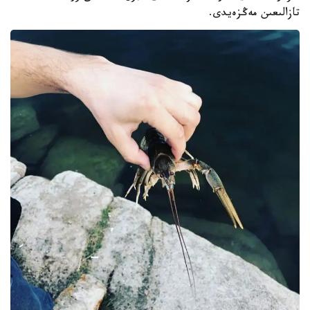
تازالىعىن مەڭزەيدى.