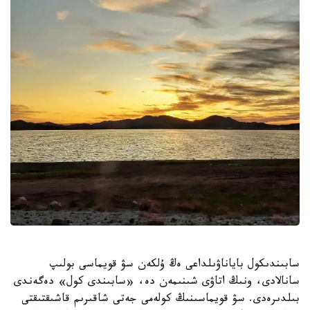
سابىندىكول باياناۋىلداعى ەڭ ۇلكەن سۋ قويماسى بولىپ
سانالادى، ونىڭ اتاۋى شىنىمەن دە، «سابىندى كول» دەگەندى
بىلدىرەدى. سۋ قويماسىنىڭ كولەمى جەتى شاقىرىم قاشىقتىقتى