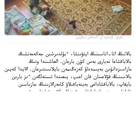
فوتو: ۆيدەودان الىنعان سكرين
بالانىڭ اتا-اناسىنىڭ ايتۋىنشا، ءبۇلدىرشىن جەكەمەنشىك
بالاباقشاعا نەبارى بەس كۇن بارعان. العاشىندا ونىڭ
مازاسىزدانۋىن بەيىمدەلۋ كەزەڭىمەن بايلانىستىرعان. الايدا كەيىن
بالاسىنىڭ قۇلاعىنان قان اعىپ، يىعىندا تىستەلگەن ءىز بارىن
بايقاپ، بالاباقشاداعى بەينەباقىلاۋ كامەرالارىنىڭ جازباسىن
قاراعان. بەينەجازبادا تاربيەشىنىڭ بالانى قولىنان سۇيرەپ،
جۇلقىلاپ، كۇشتەپ ۇيىقتاتۋعا ارەكەتتەنگەنى كورىنەدى.
كىشكەنتايدىڭ اناسى مۇنداي ارەكەتتەر بىرنەشە كۇن بويى
قايتالانعانىن ايتادى.
- دۇيسەنبى، سارسەنبى، بەيسەنبى، جۇما كۇندەرى ءتورت كۇن
بويى بالامدى قورلاعان. كورگەنىمدى ايتىپ جەتكىزە المايمىن.