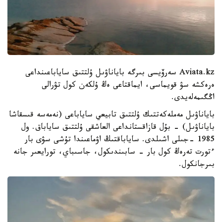
Aviata.kz سەرۆيسى بىرگە باياناۋىل ۇلتتىق ساياباعىنداعى
ەرەكشە سۋ قويماسى، ايماقتاعى ەڭ ۇلكەن كول تۋرالى
اڭگىمەلەيدى.
باياناۋىل مەملەكەتتىك ۇلتتىق تابيعي ساياباعى (نەمەسە قىسقاشا
باياناۋىل) - بۇل قازاقستانداعى العاشقى ۇلتتىق ساياباق. ول
1985 -جىلى اشىلدى. ساياباقتىڭ اۋماعىندا تۇشى سۋى بار
ءتورت تەرەڭ كول بار - سابىندىكول، جاسىباي، تورايعىر جانە
بىرجانكول.