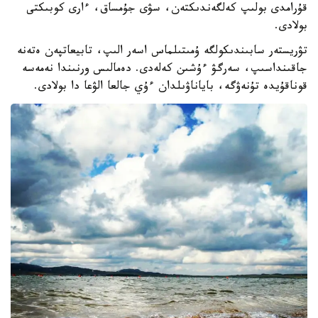
قۇرامدى بولىپ كەلگەندىكتەن، سۋى جۇمساق، ءارى كوبىكتى
بولادى.
تۋريستەر سابىندىكولگە ۇمىتىلماس اسەر الىپ، تابيعاتپەن ەتەنە
جاقىنداسىپ، سەرگۋ ءۇشىن كەلەدى. دەمالىس ورنىندا نەمەسە
قوناقۇيدە تۇنەۋگە، باياناۋىلدان ءۇي جالعا الۋعا دا بولادى.