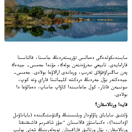
سابىندىكولدەگى دەمالىس تۋريستەردىڭ جاسىنا، قالتاسىنا
قارامايدى. تابيعي سەرۋەننەن بولەك، مۇندا جەمىس- جيدەك
پەن ساڭىراۋقۇلاق تەرىپ، ورماندى ارالاۋعا بولادى. جەمىس-
جيدەكتەر بۇل جەردىڭ ەرەكشە كليماتىنا قاراي وتە كوپ،
سونىمەن قاتار، كول جاعاسىندا كاۋاپ جاساپ، دەمالۋعا دا
بولادى.
قايدا ورنالاسقان؟
ۇلتتىق ساياباق پاۆلودار وبلىسىنىڭ وڭتۇستىگىندە (باياناۋىل
اۋدانىندا)، ەكىباستۇز قالاسىنان ءجۇز شاقىرىم قاشىقتىقتا
ورنالاسقان، بۇل ورتالىق قازاقستان توبەلەرىنىڭ شەتى بولىپ