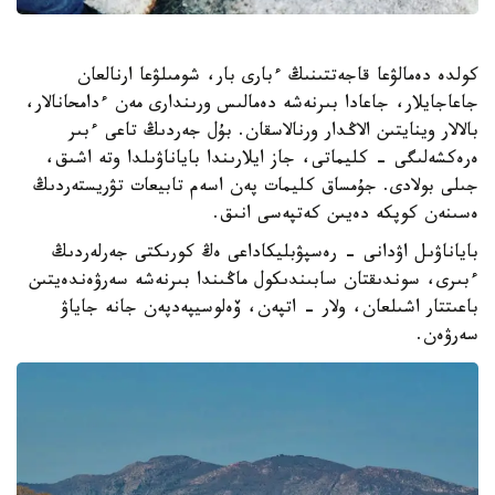
كولدە دەمالۋعا قاجەتتىنىڭ ءبارى بار، شومىلۋعا ارنالعان
جاعاجايلار، جاعادا بىرنەشە دەمالىس ورىندارى مەن ءدامحانالار،
بالالار وينايتىن الاڭدار ورنالاسقان. بۇل جەردىڭ تاعى ءبىر
ەرەكشەلىگى - كليماتى، جاز ايلارىندا باياناۋىلدا وتە اشىق،
جىلى بولادى. جۇمساق كليمات پەن اسەم تابيعات تۋريستەردىڭ
ەسىنەن كوپكە دەيىن كەتپەسى انىق.
باياناۋىل اۋدانى - رەسپۋبليكاداعى ەڭ كورىكتى جەرلەردىڭ
ءبىرى، سوندىقتان سابىندىكول ماڭىندا بىرنەشە سەرۋەندەيتىن
باعىتتار اشىلعان، ولار - اتپەن، ۆەلوسيپەدپەن جانە جاياۋ
سەرۋەن.