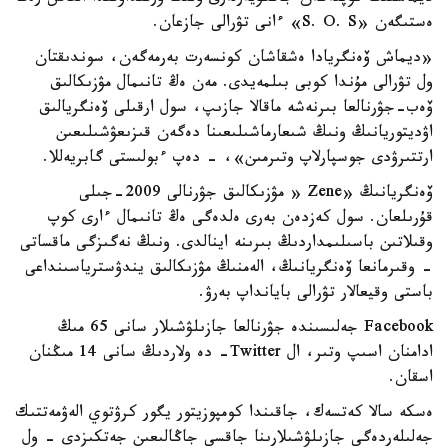
ەستىگەن «S. O. S» ءانى تۋرالى جازعان.
«ديماش ۆەنگريادا ەشقاشان كونسەرت بەرمەگەن، سوندىقتان
ول تۋرالى مۇندا كوبى بىلمەيدى. مەن ەڭ تانىمال مۋزىكالىق
ۆەب-جۋرنالعا بىرنەشە ماقالا جازىپ، سول ارقىلى ۆەنگريالىق
اۋديتوريانىڭ ونىڭ شىعارماشىلىعىنا دەگەن قىزىعۋشىلىعىن
ارتتىرۋدى جوسپارلاپ وتىرمىن»، - دەپ ءبولىستى گابريەللا.
ۆەنگريانىڭ «Zene « مۋزىكالىق جۋرنالى 2009-جىلى
قۇرىلعان. سول كەزدەن بەرى ەلدەگى ەڭ تانىمال ءارى كوپ
وقىلاتىن باسىلىمداردىڭ بىرىنە اينالدى. ونىڭ نەگىزگى ماقساتى
- وقىرمانعا ۆەنگريانىڭ، الەمنىڭ مۋزىكالىق يندۋسترياسىنداعى
باستى وقيعالار تۋرالى بايانداپ بەرۋ.
Facebook جەلىسىندە جۋرنالعا جازىلۋشىلار سانى 65 مىڭ
ادامنان اسىپ وتىر، ال Twitter- دە ولاردىڭ سانى 14 مىڭنان
اسقان.
ەسكە سالا كەتسەك، جاقىندا كومپوزيتور يگور كرۋتوي الەۋمەتتىك
جەلىلەردەگى جازىلۋشىلارىنا جاقسى جاڭالىعىن جەتكىزدى - ول