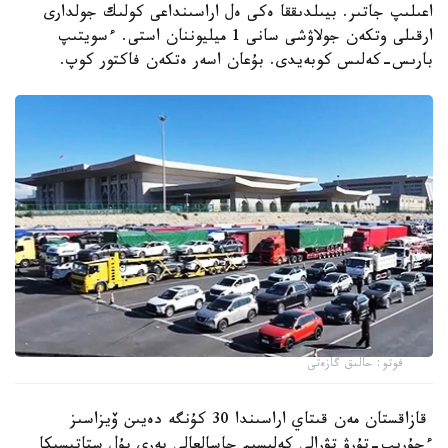
اعىلىپ جاتىر. بيىلدىققا ەكى ەل اراسىنداعى كولىك جولدارى
ارقىلى وتكەن جولاۋشى سانى 1 ميليوننان استى. ءسويتىپ
بارىس-كەلىس كوبەيدى. بۇعان اسەر ەتكەن فاكتور كوپ.
فوتو: حالىق گازەتى
قازاقستان مەن قىتاي اراسىندا 30 كۇنگە دەيىن ۆيزاسىز
ءجۇرىپ-تۇرۋ تۋرالى كەلىسىم جاسالعالى بەرى بۇل ستاتيسيكا