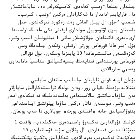
جىلدان جىلعا ءوسىپ كەلەدى. كاسىپكەرلەر دە، ساياحاتشىلار
دا، قاراپايىم ادامدار دا شەكارادان ەركىن ءوتىپ، كىرىپ-
شىعىپ ءجۇر. ال بيىل العاش رەت رەكورد تىركەلدى. جىل
باسىنان بەرى اۆتوموبيل جولدارى ارقىلى ەكى ەلدىڭ اراسىندا
ارى-بەرى قاتىناعان جولاۋشىلار سانى 1 ميلليوننان اسىپ وتىر.
بۇل ءبىر عانا قورعاس پورتى ارقىلى. وتكەن جىلدىڭ وسى
كەزەڭىمەن سالىستىرعاندا 10 پايىزعا وسكەن. بۇل تۋرالى
قورعاس پورتىنداعى قىتايدىڭ ينسپەكسيالىق ستانسيا ماماندارى
رەسمي جاريالادى.
بۇعان ارينە قوس تاراپتان جاسالىپ جاتقان ساياسي
ىنتالاندىرۋدىڭ ىقپالى زور. ودان بولەك ترانسشەكارالىق ساپارلار
مەن ساۋدا-ساتتىق سالاسىنداعى بەلسەندىلىك تە تىكەلەي اسەر
ەتىپ وتىر. سونىمەن قاتار ەركىن ساۋدا پيلوتتىق ايماعىنداعى
يننوۆاتسيالىق جانە «اقىلدى پورت» جوبالارى دا سەپ بولعان.
كولىك قۇرالدارىن تەكسەرۋ راسىمدەرى جەڭىلدەپ، ۋاقىت 1
مينۋتقا دەيىن قىسقاردى. ال ونلاين جۇيە قۇجاتتاردى 45
سەكۋندتا تەكسەرىپ بەرە الادى. شەكارالىق وتكىزۋ پۋنكتىنىڭ