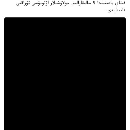
قىتاي باعىتىندا 9 حالىقارالىق جولاۋشىلار اۆتوبۋسى تۇراقتى
قاتىنايدى.