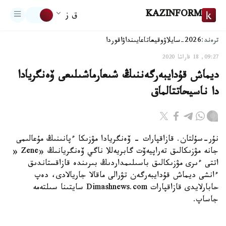
KAZINFORM
ق ز
ترەند:
2026-سايلاۋ
وقيعا
تاعايىنداۋ
اقوردا
09:27, 18 قاراشا 2020
ديماش قۇدايبەرگەننىڭ شىعارماشىلىعى ۆەنگريادا
دا ناسيحاتتالماق
نۇر-سۇلتان. قازاقپارات - ۆەنگريادا مۋزىكا ءپانىنىڭ مۇعالىمى
جانە مۋزىكالىق تەراپيەۆت گابريەللا ناگي ۆەنگريانىڭ «Zene «
اتتى ءىرى مۋزىكالىق باسىلىمداردىڭ بىرىندە قازاقستاندىق
ءانشى ديماش قۇدايبەرگەن تۋرالى ماقالا جاريالادى، دەپ
حابارلايدى قازاقپارات Dimashnews.com سايتىنا سىلتەمە
جاساپ.