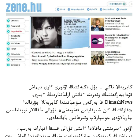
گابريەللا ناگي - بۇل ەڭبەكتىڭ اۆتورى ءارى ديماش
قۇدايبەرگەننىڭ ونەرىنە ءتانتى ازاماتتاردىڭ ءبىرى.
DimashNews قا بەرگەن سۇحباتىندا گابريەللا جۋرنالدا
«قازاقتىڭ ءان شىرقايتىن فەنومەنى» تۋرالى ماقالالار توپتاماسىن
جاريالاۋدى جوسپارلاپ وتىرعانىن باياندادى.
اۆتور ءبىرىنشى ماقالادا ءانشى تۋرالى قىسقا اقپارات بەرىپ،
ديماشتىڭ كوپتەگەن جانكۇيەرلەرى ونىڭ ورىنداۋىندا العاش رەت