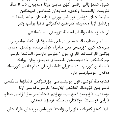
كىرۋ-شىعۋ زالى ارقىلى كۇن سايىن ورتا ەسەپپەن 5- 8 مىڭ
تۋريست ارالىعىندا وتەدى. قىتايدان شىعاتىن كوپتەگەن
ساياحاتشىلار ءۇشىن قورعاس پورتى قازاقستان جانە باسقا دا
ورتالىق ازيا ەلدەرىنە كىرەتىن نەگىزگى قاقپا بولىپ وتىر.
لي شياۋ، شاندۇڭ ايماعىنىڭ تۇرعىنى، ساياحاتشى:
- ءبىز قىتايدىڭ شىعىس ايماعى شاندۇڭنان كەلە جاتىرمىز.
بىرنەشە كۇن ءۇرىمجى مەن سايرام كولدەرىندە بولدىق. ەندى
بۇگىن قازاقستانعا قاراي جول ءجۇرىپ بارامىز. الماتىعا بارىپ
جەرگىلىكتى مادەنيەتىمەن تانىسساق دەيمىز. ودان بولەك
تابيعاتىن كورىپ، ءداستۇرلى تاعامدارىنان ءدام تاتىپ كورسەك
دەگەن جوسپارىمىز بار.
قىتايدىڭ كوشى-قون پوليتسياسى جۇرگىزگەن تالداۋعا سايكەس
تامىز بەن كۇزدىڭ العاشقى ايلارىندا بارىس-كەلىس ارتا
تۇسەدى. قاۋىپسىز ءجۇرىپ-تۇرۋدى قامتاماسىز ەتۋ ءۇشىن قىتاي
تاراپى قوسىمشا جولاقتاردى ىسكە قوسۋعا نيەتتى.
ايتا كەتۋ كەرەك، قازىرگى ۋاقىتتا قورعاس پورتىنان قازاقستان-