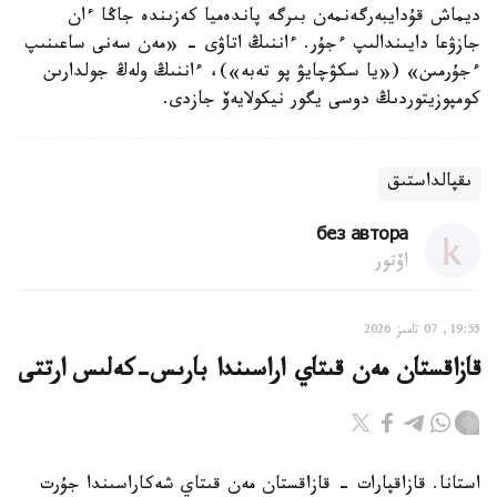
ديماش قۇدايبەرگەنمەن بىرگە پاندەميا كەزىندە جاڭا ءان
جازۋعا دايىندالىپ ءجۇر. ءاننىڭ اتاۋى - «مەن سەنى ساعىنىپ
ءجۇرمىن» («يا سكۋچايۋ پو تەبە»)، ءاننىڭ ولەڭ جولدارىن
كومپوزيتوردىڭ دوسى يگور نيكولايەۆ جازدى.
ىقپالداستىق
без автора
اۆتور
19:55, 07 تامىز 2026
قازاقستان مەن قىتاي اراسىندا بارىس-كەلىس ارتتى
استانا. قازاقپارات - قازاقستان مەن قىتاي شەكاراسىندا جۇرت