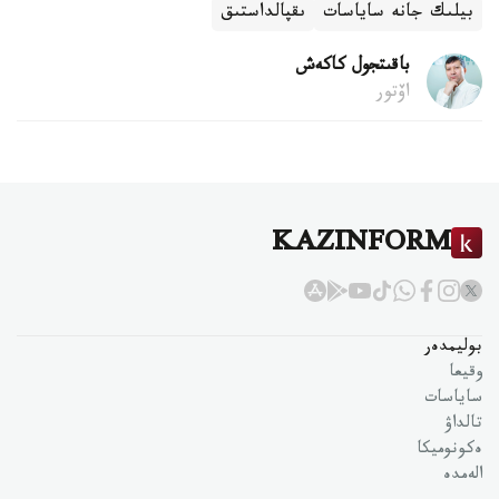
بيلىك جانە ساياسات
ىقپالداستىق
باقىتجول كاكەش
اۆتور
KAZINFORM
بوليمدەر
وقيعا
ساياسات
تالداۋ
ەكونوميكا
الەمدە