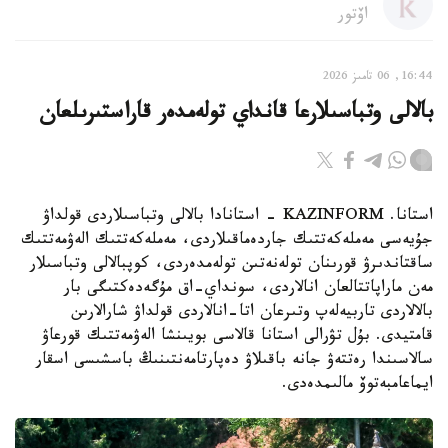
اۆتور
16:44, 06 تامىز 2026
بالالى وتباسىلارعا قانداي تولەمدەر قاراستىرىلعان
استانا. KAZINFORM - استانادا بالالى وتباسىلاردى قولداۋ
جۇيەسى مەملەكەتتىك جاردەماقىلاردى، مەملەكەتتىك الەۋمەتتىك
ساقتاندىرۋ قورىنان تولەنەتىن تولەمدەردى، كوپبالالى وتباسىلار
مەن ماراپاتتالعان انالاردى، سونداي-اق مۇگەدەكتىگى بار
بالالاردى تاربيەلەپ وتىرعان اتا-انالاردى قولداۋ شارالارىن
قامتيدى. بۇل تۋرالى استانا قالاسى بويىنشا الەۋمەتتىك قورعاۋ
سالاسىندا رەتتەۋ جانە باقىلاۋ دەپارتامەنتىنىڭ باسشىسى اسقار
ايماعامبەتوۆ مالىمدەدى.