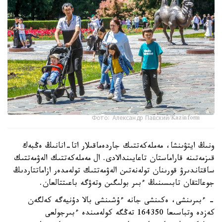
Фото: Александр Павский/Kazinform
ونىڭ ايتۋىنشا، مەملەكەتتىك جاردەماقىلار اتا-انانىڭ ەڭبەك
قىزمەتىنە قاراماستان تاعايىندالادى. ال مەملەكەتتىك الەۋمەتتىك
ساقتاندىرۋ قورىنان تولەنەتىن الەۋمەتتىك تولەمدەر ازاماتتاردىڭ
جوعالتقان تابىسىنىڭ ءبىر بولىگىن وتەۋگە باعىتتالعان.
- ءبىرىنشى، ەكىنشى جانە ءۇشىنشى بالا دۇنيەگە كەلگەن
كەزدە وتباسىعا 164350 تەڭگە كولەمىندە ءبىرجولعى