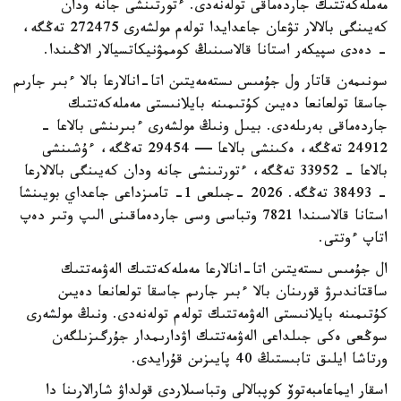
مەملەكەتتىك جاردەماقى تولەنەدى. ءتورتىنشى جانە ودان
كەيىنگى بالالار تۋعان جاعدايدا تولەم مولشەرى 272475 تەڭگە،
- دەدى سپيكەر استانا قالاسىنىڭ كوممۋنيكاتسيالار الاڭىندا.
سونىمەن قاتار ول جۇمىس ىستەمەيتىن اتا-انالارعا بالا ءبىر جارىم
جاسقا تولعانعا دەيىن كۇتىمىنە بايلانىستى مەملەكەتتىك
جاردەماقى بەرىلەدى. بيىل ونىڭ مولشەرى ءبىرىنشى بالاعا -
24912 تەڭگە، ەكىنشى بالاعا — 29454 تەڭگە، ءۇشىنشى
بالاعا - 33952 تەڭگە، ءتورتىنشى جانە ودان كەيىنگى بالالارعا
- 38493 تەڭگە. 2026 -جىلعى 1- تامىزداعى جاعداي بويىنشا
استانا قالاسىندا 7821 وتباسى وسى جاردەماقىنى الىپ وتىر دەپ
اتاپ ءوتتى.
ال جۇمىس ىستەيتىن اتا-انالارعا مەملەكەتتىك الەۋمەتتىك
ساقتاندىرۋ قورىنان بالا ءبىر جارىم جاسقا تولعانعا دەيىن
كۇتىمىنە بايلانىستى الەۋمەتتىك تولەم تولەنەدى. ونىڭ مولشەرى
سوڭعى ەكى جىلداعى الەۋمەتتىك اۋدارىمدار جۇرگىزىلگەن
ورتاشا ايلىق تابىستىڭ 40 پايىزىن قۇرايدى.
اسقار ايماعامبەتوۆ كوپبالالى وتباسىلاردى قولداۋ شارالارىنا دا