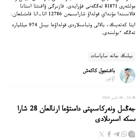
مولشەرى 81871 تەڭگەنى قۇرايدى. قازىرگى ۋاقىتتا استانا
قالاسىندا مۇنداي قولداۋ شاراسىمەن 12786 اتا-انا قامتىلعان.
ايتا كەتەيىك، بالالى وتباسىلاردى قولداۋعا بيىل 974 ميلليارد
تەڭگە ءبولىندى.
بيلىك جانە ساياسات
باقىتجول كاكەش
اۆتور
16:28, 06 تامىز 2026
جەڭىل ونەركاسىپتى دامىتۋعا ارنالعان 28 شارا
ىسكە اسىرىلادى