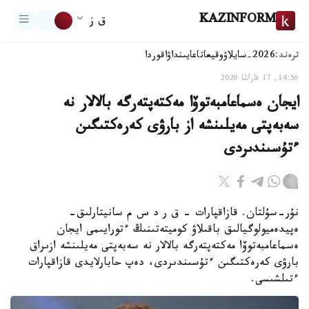
KAZINFORM
ق ز
ترەند:
2026-سايلاۋ
وقيعا
تاعايىنداۋ
اقوردا
14:56, 17 قاراشا 2020
ايجان ەسماعامبەتوۆا مەكتەپتەرگە بالالار نە
سەبەپتى مەيلىنشە از بارۋى كەرەكتىگىن
ءتۇسىندىردى
نۇر-سۇلتان. قازاقپارات – ق ر د س م سانيتارلىق-
ەپيدەميولوگيالىق باقىلاۋ كوميتەتىنىڭ ءتورايىمى ايجان
ەسماعامبەتوۆا مەكتەپتەرگە بالالار نە سەبەپتى مەيلىنشە ازىراق
بارۋى كەرەكتىگىن ءتۇسىندىردى، دەپ حابارلايدى قازاقپارات
ءتىلشىسى.