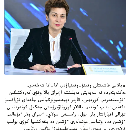
«بالانى قاشىقتان وقىتۋ-وقىتپاۋدى اتا-انا شەشەدى.
مەكتەپتەردە نە سەبەپتى مەيلىنشە ازىراق بالا وقۋى كەرەكتىگىن
ءتۇسىندىرىپ كورەيىن. قازىر ەپيدەميولوگيالىق جاعداي تۇراقسىز
ەكەنىن ايتىپ ءوتتىم. بالالار كوروناۆيرۋستى جەڭىل كوتەرەتىنى
تۋرالى اقپاراتتار بار. بۇل، راسىمەن سولاي. ءبىراق ولار ءمۇعالىم
ءۇشىن دە، وتباسى مۇشەلەرى ءۇشىن دە ينفەكتسيا كوزى بولىپ
قالادى»، - دەدى ايجان ەسماعامبەتوۆا بۇگىن ورتالىق