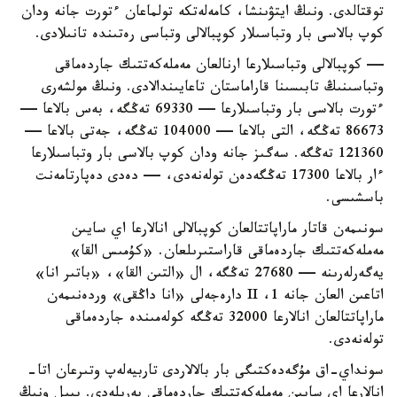
توقتالدى. ونىڭ ايتۋىنشا، كامەلەتكە تولماعان ءتورت جانە ودان
كوپ بالاسى بار وتباسىلار كوپبالالى وتباسى رەتىندە تانىلادى.
— كوپبالالى وتباسىلارعا ارنالعان مەملەكەتتىك جاردەماقى
وتباسىنىڭ تابىسىنا قاراماستان تاعايىندالادى. ونىڭ مولشەرى
ءتورت بالاسى بار وتباسىلارعا — 69330 تەڭگە، بەس بالاعا —
86673 تەڭگە، التى بالاعا — 104000 تەڭگە، جەتى بالاعا —
121360 تەڭگە. سەگىز جانە ودان كوپ بالاسى بار وتباسىلارعا
ءار بالاعا 17300 تەڭگەدەن تولەنەدى، — دەدى دەپارتامەنت
باسشىسى.
سونىمەن قاتار ماراپاتتالعان كوپبالالى انالارعا اي سايىن
مەملەكەتتىك جاردەماقى قاراستىرىلعان. «كۇمىس القا»
يەگەرلەرىنە — 27680 تەڭگە، ال «التىن القا»، «باتىر انا»
اتاعىن العان جانە 1، II دارەجەلى «انا داڭقى» وردەنىمەن
ماراپاتتالعان انالارعا 32000 تەڭگە كولەمىندە جاردەماقى
تولەنەدى.
سونداي-اق مۇگەدەكتىگى بار بالالاردى تاربيەلەپ وتىرعان اتا-
انالارعا اي سايىن مەملەكەتتىك جاردەماقى بەرىلەدى. بيىل ونىڭ