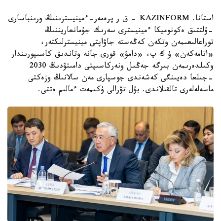
استانا. KAZINFORM - ق ر پرەمەر-ءمينيسترىنىڭ ورىنباسارى
-ۇلتتىق ەكونوميكا ءمينيسترى سەرىك جۇمانعاريننىڭ
توراعالىعىمەن وتكەن كەڭەستە جاۋاپتى مينيسترلىكتەر،
«اتامەكەن» ۇ ك پ، «دامۋ» قورى جانە وتاندىق كاسىپورىندار
وكىلدەرىمەن بىرگە جەڭىل ونەركاسىپتى دامىتۋدىڭ 2030
-جىلعا دەيىنگى كەشەندى جوسپارى مەن سالانىڭ وزەكتى
ماسەلەلەرى تالقىلاندى. بۇل تۋرالى ۇكىمەت ءمالىم ەتتى.