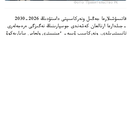
Фото: Правительство РК
قاتىسۋشىلارعا جەڭىل ونەركاسىپتى دامىتۋدىڭ 2026-2030
-جىلدارعا ارنالعان كەشەندى جوسپارىنىڭ نەگىزگى ەرەجەلەرى
تانىستىرىلدى. ونەركاسىپ ۆيسە- ءمينيسترى ولجاس ساپاربەكوۆ
اتاپ وتكەندەي، قۇجات زاڭناما، ساتىپ الۋ تەتىگىن جەتىلدىرۋ،
«كولەڭكەلى» يمپورتقا قارسى ءىس-قيمىل، ينۆەستيتسيا تارتۋ،
وتاندىق برەندتى دامىتۋ مەن كادر دايارلاۋعا ارنالعان 28 ءىس-
شارانى قامتيدى.