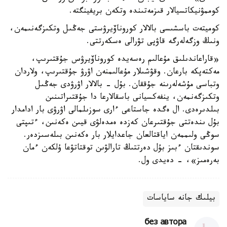
كوممۋنيكاتسيالار قىزمەتىندە وتكەن بريفينگتە.
كوميتەت باسشىسى بالالار كوروناۆيرۋستى جەڭىل وتكىزگەنىمەن،
ونىڭ وزگەلەرگە قاۋپى تۋرالى ەسكەرتتى.
«قاراعاندىلىق مۇعالىم رەسەيدە كوروناۆيرۋس جۇقتىرىپ،
مەكتەپكە بارعان. وقۋشىلار مۇعالىمنەن اۋرۋ جۇقتىرىپ، ولاردان
وتباسى مۇشەلەرىنە جۇققان. بۇل - بالالار اۋرۋدى جەڭىل
وتكىزگەنمەن، ينفەكسيانى باسقالارعا دا جۇقتىراتىنىن
بىلدىرەدى. ال ەگدە جاستاعى ءارى سوزىلمالى اۋرۋى بار ادامدار
بۇل ىندەتتى جۇقتىرعان كەزدە ەمدەلۋى قيىن ەكەنىن، ءتىپتى
سوڭى ولىممەن اياقتالعان جاعدايلار بار ەكەنىن بىلەسىزدەر.
سوندىقتان ءبىز بۇل دەرتتىڭ تارالۋىن توقتاتۋعا ۇلكەن ءمان
بەرەمىز»، - دەيدى ول.
بيلىك جانە ساياسات
без автора