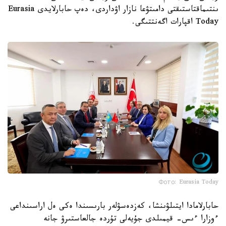
ىنتىماقتاستىقتى دامىتۋعا نازار اۋداردى، دەپ حابارلايدى Eurasia
Today اقپارات اگەنتتىگى.
Фото: Eurasia Today
حابارلامادا ايتىلۋىنشا، كەزدەسۋلەر بارىسىندا ەكى ەل اراسىنداعى
ءوزارا ءىس- قيمىلدى جۇيەلى تۇردە جالعاستىرۋ جانە