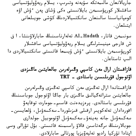
جاريالانعان مالىمەتكە سۇيەنە وتىرىپ، يسلام ريەۆوليۋتسياسى
ساقشىلار كورپۋسىمەن بايلانىستى ەكى ۇشاق پەن ءۇش اۋە
كومپانياسىنا سالىنعان سانكتسيالاردىڭ كۇشى جويىلعانى
ايتىلعان.
سونىمەن قاتار، Al-Hadath تەلەارناسىنىڭ حابارلاۋىنشا، ا ق
ش قارجى مينيسترلىگى يسلام ريەۆوليۋتسياسى ساقشىلار
كورپۋسىمەن بايلانىستى ءۇش ۇيىمعا قاتىستى سانكتسيالاردى دا
الىپ تاستاعان.
قازاقستان ارال مەن كاسپي وڭىرلەرىن جالعايتىن ماڭىزدى
اۆتوجول قۇرىلىسىن باستادى - TRT
قازاقستاندا ارال تەڭىزى مەن كاسپي تەڭىزى وڭىرلەرىن
جالعايتىن ستراتەگيالىق ماڭىزى بار جاڭا اۆتوجول جوباسىنىڭ
قۇرىلىسى باستالدى. پرەزيدەنت قاسىم-جومارت توقايەۆ
اقوردادان تەلەكوپىر ارقىلى قىزىلوردا-سەكسەۋىل، ۇلعايسىن-
سەكسەۋىل جانە بەينەۋ-سەكسەۋىل اۆتوموبيل جولدارى
جوبالارىنىڭ ىرگەتاسىن قالاۋ راسىمىنە قاتىستى. بۇل تۋرالى وسى
اپتادا تۇركيا راديو تەليەۆيزيا پورتالى حابارلادى.