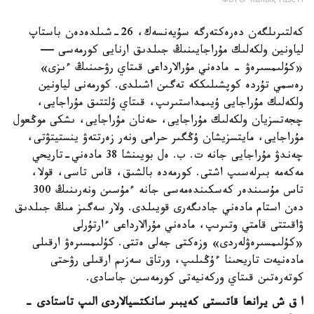
Фото: Халық газеті
كەلتىرىلگەن دەرەكتەرگە سۇيەنسەك، 26-شىلدەدەن باستاپ
لياونين ولكەلىك مۇراجايىنىڭ جىلدىق ارنايى كورمەسى —
«كۇلىمسىرەۋ - مادەني مۇرالارداعى قىتاي رۋحىنىڭ ءىزى»
رەسمي تۇردە كوپشىلىككە تەگىن اشىلدى. كورمەنى لياونين
ولكەلىك مۇراجايى ۇيىمداستىرىپ، قىتاي ۇلتتىق مۇراجايى،
چجەتسزيان ولكەلىك مۇراجايى، حەنان مۇراجايى، ىشكى موڭعول
مۇراجايى، مايتسزيشان ۇڭگىر حرامى ونەر زەرتتەۋ ينستيتۋتى،
چەندۋ مۇراجايى جانە ت. ب. ەل بويىنشا 38 مادەني-تاريحي
مەكەمە بىرلەسىپ اشتى. كورمەدە بالشىق، قاس تاسى، قولا،
تاس مۇسىندەر كەسكىندەمەسى جانە ءمۇسىن ونەرىنىڭ 300
دەن استام مادەني جادىگەرى قويىلدى. ولار سەگىز مىڭ جىلدىق
ۋاقىتتى قامتي وتىرىپ، مادەني مۇرالارداعى ءارتۇرلى
«كۇلىمسىرەۋلەردى» وزەكتى جەلى ەتتى. كۇلىمسىرەۋ ارقىلى
مادەنيەت تاريحىنا ءۇڭىلىپ، ورتاق سەزىم ارقىلى رۋحتى
كوتەرەتىن قىتاي وركەنيەتى كورمەسىن جاسادى.
ا ق ش يرانعا قاتىستى كەيبىر سانكتسيالاردى الىپ تاستادى -