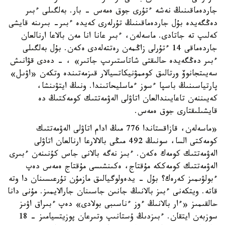
جاردەماقىنىڭ نەشە ءتۇرى جوق ەمەس - بار. بەلگىلى ءبىر
دەڭگەيدە بۇل جاردەماقىنىڭ تۇرلەرى كەيدە ءبىر- بىرىنە قايشى
كەلىپ تە جاتادى. ماسەلەن، ءبىر عانا انا مەن بالاعا ارنالعان
جاردەماقى 14 ءتۇرلى زاڭمەن رەتتەلەدى ەكەن. بۇل بەلگىلى
ءبىر دەڭگەيدە حالىقتى شاتاستىرىپ جاتىر» ، - دەدى قۋانىش
سەيىتجانوۆ ورتالىق كوممۋنيكاتسيالار قىزمەتىندە وتكەن «اۋىل»
پارتياسىنىڭ باسپا ءسوز ءماسليحاتىندا. ونىڭ ايتۋىنشا،
كەيىننەن تاعايىندالعان اتاۋلى الەۋمەتتىك كومەكتىڭ دە
قايشىلىقتارى جوق ەمەس.
«ماسەلەن، قازاقستاندا 776 مىڭ ادام اتاۋلى الەۋمەتتىك
كومەكتى السا، سونىڭ 492 مىڭى بالالارعا ارنالعان اتاۋلى
الەۋمەتتىك كومەك ەكەن. ءبىز نەگە بالانى جاس كۇنىنەن ءبىرى
الەۋمەتتىك كومەككە مۇقتاج، ەكىنشىسى مۇقتاج ەمەس دەپ
ءبولۋىمىز كەرەك؟ بۇل - يدەولوگيالىق مازمۇن تۇرعىسىنان دا وتە
قاتە. ويتكەنى ءبىز بالانىڭ جانىن جاسىنان جارالايمىز. مۇنى دانا
حالقىمىز «ءار بالانىڭ ءوز ءناسىبى بولادى» دەپ ءبىراق اۋىز
سوزبەن ايتقان. ءبىزدىڭ ۇستانىپ وتىرعان پوزيتسيامىز - 18