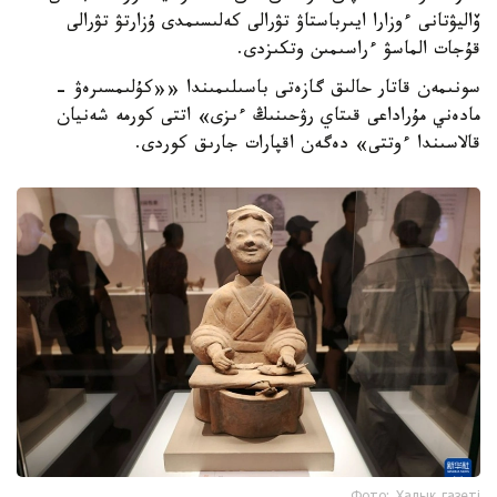
ۆاليۋتانى ءوزارا ايىرباستاۋ تۋرالى كەلىسىمدى ۇزارتۋ تۋرالى
قۇجات الماسۋ ءراسىمىن وتكىزدى.
سونىمەن قاتار حالىق گازەتى باسىلىمىندا ««كۇلىمسىرەۋ -
مادەني مۇراداعى قىتاي رۋحىنىڭ ءىزى» اتتى كورمە شەنيان
قالاسىندا ءوتتى» دەگەن اقپارات جارىق كوردى.