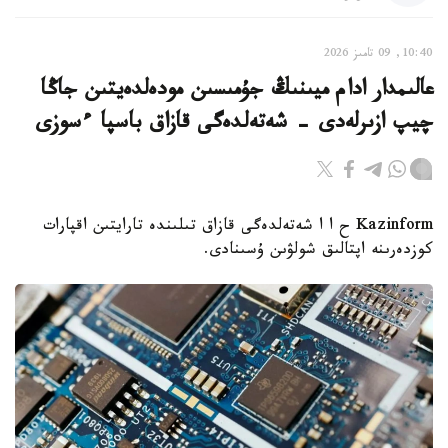
10:40, 09 تامىز 2026
عالىمدار ادام ميىنىڭ جۇمىسىن مودەلدەيتىن جاڭا
چيپ ازىرلەدى - شەتەلدەگى قازاق باسپا ءسوزى
Kazinform ح ا ا شەتەلدەگى قازاق تىلىندە تارايتىن اقپارات
كوزدەرىنە اپتالىق شولۋىن ۇسىنادى.