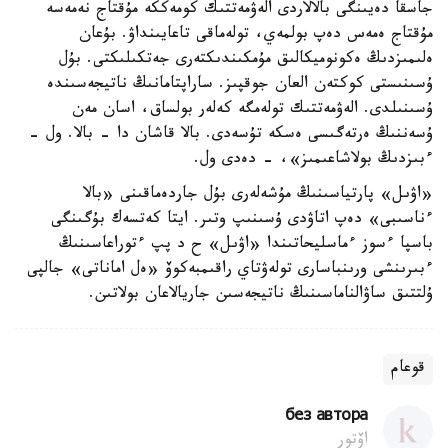
جاسقا دەيىنگى بالالاردى الەۋمەتتىك كومەككە مۇقتاج نەمەسە
مۇقتاج ەمەس دەپ بولمەي، تولەماقى تاعايىنداۋ. بۇعان
ەلىمىزدىڭ ەكونوميكالىق مۇمكىندىكتەرى جەتكىلىكتى. بۇل
ۇسىنىستى كوكتەن العان جوقپىز. ساراپتامانىڭ ناتيجەسىندە
ۇسىنىلدى. الەۋمەتتىك تولەمگە كەلەر بولساق، اسان مەن
ۇسەننىڭ ەرتەگىسى ەسكە تۇسەدى. بالا قاشان دا - بالا. ول -
ءبىزدىڭ بولاشاعىمىز»، - دەدى ول.
«اۋىل» پارتياسىنىڭ مۇشەلەرى بۇل جاردەماقىنى «بالا
ءناسىبى» دەپ اتاۋدى ۇسىنىپ وتىر. ايتا كەتسەك بۇگىنگى
باسپا ءسوز ءماسليحاتىندا «اۋىل» ح د پپ ءتوراعاسىنىڭ
ءبىرىنشى ورىنباسارى تولەۋتاي راقىمبەكوۆ «ەل اماناتى» جالپى
ۇلتتىق ساۋالناماسىنىڭ ناتيجەسىن جاريالاعان بولاتىن.
قوعام
без автора
اۆتور