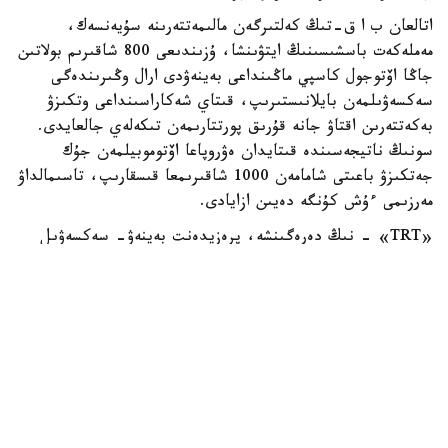
اتالعان ب ا ق-تىڭ كەلتىرگەن مالىمەتتەرىنە سۇيەنسەك،
مەملەكەت باسشىسىنىڭ ايتۋىنشا، ۇزىندىعى 800 شاقىرىم بولاتىن
جاڭا اۆتوجول كاسپي ماڭىنداعى بەينەۋدى ارال وڭىرىندەگى
سەكسەۋىلمەن بايلانىستىرىپ، قىتاي شەكاراسىنداعى وتكىزۋ
بەكەتتەرىن اقتاۋ جانە قۇرىق پورتتارىمەن تىكەلەي جالعايدى.
سونىڭ ناتيجەسىندە قىتايدان ەۋروپاعا اۆتوموبيلمەن جۇك
جەتكىزۋ باعىتى شامامەن 1000 شاقىرىمعا قىسقارىپ، تاسىمالداۋ
مەرزىمى ءۇش كۇنگە دەيىن ازايادى.
«TRT» - نىڭ دەرەگىنشە، پرەزيدەنت بەينەۋ- سەكسەۋىل
باعىتىن «ارال- كاسپي اۆتوجولى» دەپ اتاۋدى ۇسىنىپ،
جوبانىڭ قازاقستاننىڭ ەۋرازياداعى ترانزيتتىك الەۋەتىن
ارتتىراتىنىن ايتتى. قۇرىلىس كەزىندە 10 مىڭنان استام ادام
جۇمىسپەن قامتىلىپ، جول پايدالانۋعا بەرىلگەننەن كەيىن
جىلدىق جۇك تاسىمالى كولەمى 13,2 ميلليون تونناعا دەيىن
وسەدى. جوبانى 2029-جىلدان كەشىكتىرمەي اياقتاۋ
جوسپارلانىپ وتىر.