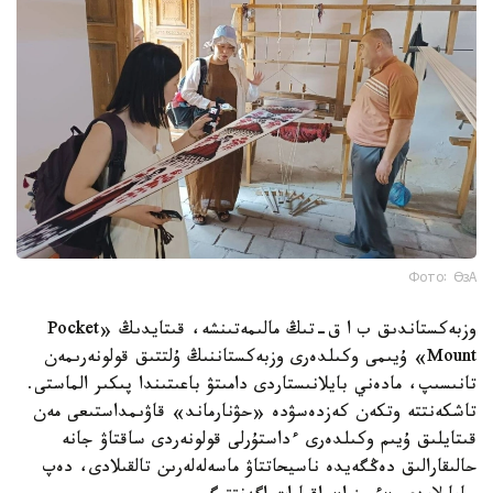
Фото: ӨзА
وزبەكستاندىق ب ا ق-تىڭ مالىمەتىنشە، قىتايدىڭ «Pocket
Mount» ۇيىمى وكىلدەرى وزبەكستاننىڭ ۇلتتىق قولونەرىمەن
تانىسىپ، مادەني بايلانىستاردى دامىتۋ باعىتىندا پىكىر الماستى.
تاشكەنتتە وتكەن كەزدەسۋدە «حۋنارماند» قاۋىمداستىعى مەن
قىتايلىق ۇيىم وكىلدەرى ءداستۇرلى قولونەردى ساقتاۋ جانە
حالىقارالىق دەڭگەيدە ناسيحاتتاۋ ماسەلەلەرىن تالقىلادى، دەپ