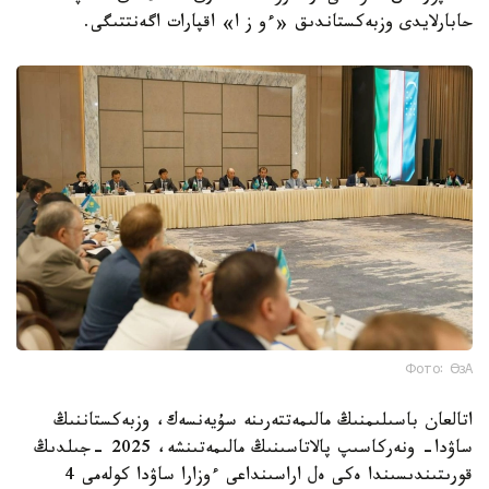
حابارلايدى وزبەكستاندىق «ءو ز ا» اقپارات اگەنتتىگى.
Фото: ӨзА
اتالعان باسىلىمنىڭ مالىمەتتەرىنە سۇيەنسەك، وزبەكستاننىڭ
ساۋدا- ونەركاسىپ پالاتاسىنىڭ مالىمەتىنشە، 2025 -جىلدىڭ
قورىتىندىسىندا ەكى ەل اراسىنداعى ءوزارا ساۋدا كولەمى 4