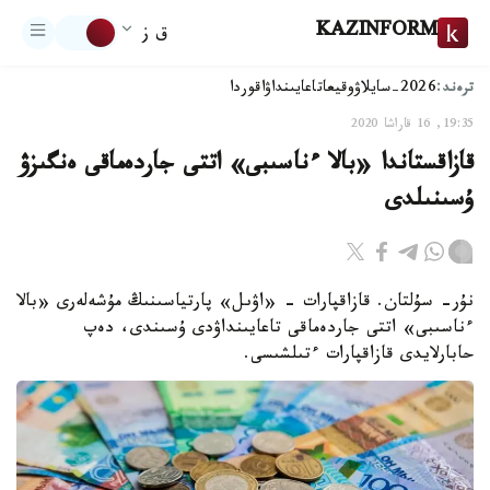
KAZINFORM
ق ز
ترەند:
2026-سايلاۋ
وقيعا
تاعايىنداۋ
اقوردا
19:35, 16 قاراشا 2020
قازاقستاندا «بالا ءناسىبى» اتتى جاردەماقى ەنگىزۋ
ۇسىنىلدى
نۇر- سۇلتان. قازاقپارات - «اۋىل» پارتياسىنىڭ مۇشەلەرى «بالا
ءناسىبى» اتتى جاردەماقى تاعايىنداۋدى ۇسىندى، دەپ
حابارلايدى قازاقپارات ءتىلشىسى.