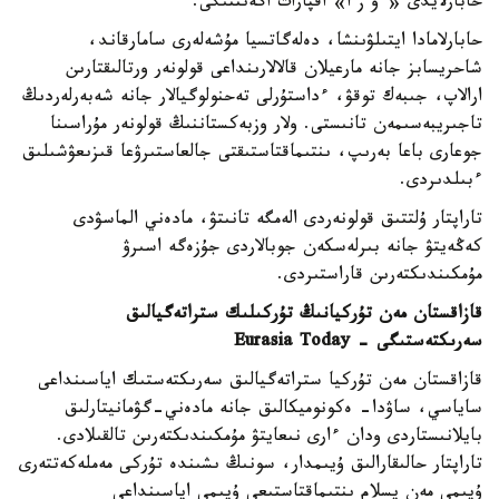
حابارلايدى «ءو ز ا» اقپارات اگەنتتىگى.
حابارلامادا ايتىلۋىنشا، دەلەگاتسيا مۇشەلەرى سامارقاند،
شاحريسابز جانە مارعيلان قالالارىنداعى قولونەر ورتالىقتارىن
ارالاپ، جىبەك توقۋ، ءداستۇرلى تەحنولوگيالار جانە شەبەرلەردىڭ
تاجىريبەسىمەن تانىستى. ولار وزبەكستاننىڭ قولونەر مۇراسىنا
جوعارى باعا بەرىپ، ىنتىماقتاستىقتى جالعاستىرۋعا قىزىعۋشىلىق
ءبىلدىردى.
تاراپتار ۇلتتىق قولونەردى الەمگە تانىتۋ، مادەني الماسۋدى
كەڭەيتۋ جانە بىرلەسكەن جوبالاردى جۇزەگە اسىرۋ
مۇمكىندىكتەرىن قاراستىردى.
قازاقستان مەن تۇركيانىڭ تۇركىلىك ستراتەگيالىق
سەرىكتەستىگى - Eurasia Today
قازاقستان مەن تۇركيا ستراتەگيالىق سەرىكتەستىك اياسىنداعى
ساياسي، ساۋدا- ەكونوميكالىق جانە مادەني-گۋمانيتارلىق
بايلانىستاردى ودان ءارى نىعايتۋ مۇمكىندىكتەرىن تالقىلادى.
تاراپتار حالىقارالىق ۇيىمدار، سونىڭ ىشىندە تۇركى مەملەكەتتەرى
ۇيىمى مەن يسلام ىنتىماقتاستىعى ۇيىمى اياسىنداعى