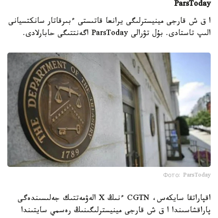
ParsToday
ا ق ش قارجى مينيسترلىگى يرانعا قاتىستى ءبىرقاتار سانكتسيانى
الىپ تاستادى. بۇل تۋرالى ParsToday اگەنتتىگى حابارلادى.
Фото: ParsToday
اقپاراتقا سايكەس، CGTN ءنىڭ X الەۋمەتتىك جەلىسىندەگى
پاراقشاسىندا ا ق ش قارجى مينيسترلىگىنىڭ رەسمي سايتىندا