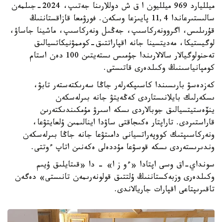
ميلليارد 969 ميلليون ا ق ش دوللارىنا جەتىپ، 2024-جىلمەن
سالىستىرعاندا 11,4 پايىزعا وسكەن. فورۋمعا قازاقستاننىڭ
قۇرىلىس، اگروونەركاسىپ، جەڭىل ونەركاسىپ، ماشينا جاساۋ،
لوگيستيكا، مەديتسينا جانە اقپاراتتىق-كوممۋنيكاتسيالىق
تەحنولوگيالار سالالارىندا جۇمىس ىستەيتىن 100 دەن استام
كومپانياسىنىڭ وكىلدەرى قاتىستى.
كەزدەسۋ بارىسىندا كاسىپكەرلەر جاڭا سەرىكتەستەر تابۋ،
ىسكەرلىك بايلانىستاردى كەڭەيتۋ جانە بىرلەسكەن
ينۆەستيتسيالىق جوبالاردى ىسكە اسىرۋ مۇمكىندىكتەرىن
قاراستىردى. تاراپتار ەكىجاقتى ساۋدا اينالىمىن ۇلعايتۋعا،
ونەركاسىپتىك كووپەراتسيانى دامىتۋعا جانە جاڭا بىرلەسكەن
وندىرىستەردى ىسكە قوسۋعا مۇددەلى ەكەنىن اتاپ ءوتتى.
سونداي-اق وسى اپتادا «ءو ز ا» - دا «قىتايلىق ۇيىم
وكىلدەرى وزبەكستاننىڭ ۇلتتىق قولونەرىمەن تانىستى» دەگەن
تاقىرىپتاعى اقپارات جاريالاندى.