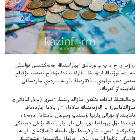
«اۋىل» ح د پ پ ورتالىق اپپاراتىنىڭ جەتەكشىسى قۋانىش
سەيىتجانوۆتىڭ ايتۋىنشا، قازاقستاندا مۇقتاج نەمەسە مۇقتاج
ەمەس دەپ بولمەي، بالالاردىڭ بارىنە بىردەي جاردەماقى
تاعايىنداۋ كەرەك.
«حالىقتىڭ امانات ەتكەن ساۋالدارىنىڭ ءبىرى («ەل اماناتى»
ساۋالناماسى) - الەۋمەتتىك سالادا، ءار بالاعا جاردەماقى
تاعايىنداۋ تۋرالى پارتيا ۇسىنىپ وتىرعان باستاما. دەمەك،
قوعامدا بۇل پروبلەما بۇرىننان بار. پارتيانىڭ بۇعان دەيىنگى
وتكىزگەن ءىس- شارالارىندا بۇل ماسەلە تالقىلانعان. ارينە،
قازىرگى تاڭدا انا مەن بالانى قولداۋ سالاسىندا الەۋمەتتىك