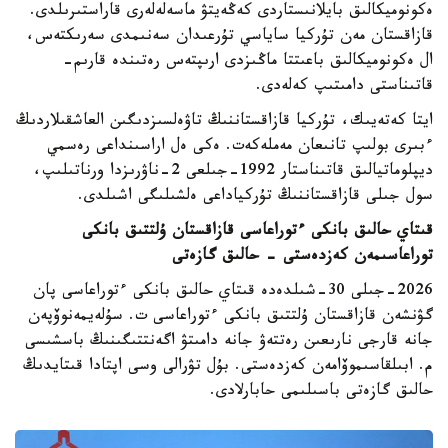
ەكونوميكالىق بايلانىستاردى كەڭەيتۋ ماسەلەلەرى قاراستىرىلدى.
قازاقستان مەن تۇركيا ساياسي تۇرعىدان سەنىمدى سەرىكتەس،
ال ەكونوميكالىق باعىتتا ماڭىزدى ارىپتەس رەتىندە قارىم-
قاتىناستى دامىتىپ كەلەدى.
ايتا كەتەيىك، تۇركيا قازاقستاننىڭ تاۋەلسىزدىگىن العاشقىلاردىڭ
ءبىرى بولىپ تانىعان مەملەكەت. ەكى ەل اراسىنداعى رەسمي
ديپلوماتيالىق قاتىناستار 1992-جىلعى 2-ناۋرىزدا ورناتىلىپ،
سول جىلى قازاقستاننىڭ تۇركياداعى ەلشىلىگى اشىلدى.
قىتاي حالىق بانكى ءتوراعاسى قازاقستان ۇلتتىق بانكى
توراعاسىمەن كەزدەستى - حالىق گازەتى
2026-جىلى 30-شىلدەدە قىتاي حالىق بانكى ءتوراعاسى پان
گۋنشەن قازاقستان ۇلتتىق بانكى ءتوراعاسى ت. سۇلەيمەنوۆپەن
جانە قارجى نارىعىن رەتتەۋ جانە دامىتۋ اگەنتتىگىنىڭ باسشىسى
م. ابىلقاسىموۆامەن كەزدەستى. بۇل تۋرالى وسى اپتادا قىتايدىڭ
حالىق گازەتى باسىلىمى حابارلادى.