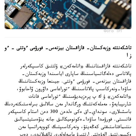
Фото: ТРТ
تاشكەنتتە وزبەكستان- قازاقستان بيزنەس- فورۋمى ءوتتى – ءو
ز ا
تاشكەنتتە قازاقستاننىڭ «اتامەكەن» ۇلتتىق كاسىپكەرلەر
پالاتاسى دەلەگاتسياسىنىڭ ساپارى اياسىندا وزبەكستان-
قازاقستان بيزنەس- فورۋمى ءوتتى. جيىنعا وزبەكستاننىڭ
ساۋدا-ونەركاسىپ پالاتاسىنىڭ ءتوراعاسى داۆرون ۆاحابوۆ،
«اتامەكەن» ۇ ك پ پرەزيديۋمىنىڭ ءتوراعاسى قانات
شارىپبايەۆ، مەملەكەتتىك ورگاندار مەن سالالىق بىرلەستىكتەردىڭ
باسشىلارى، سونداي-اق ەكى ەلدەن 300 دەن استام كاسىپكەر
قاتىستى. فورۋمدا ساۋدا-ەكونوميكالىق جانە ينۆەستيتسيالىق
ىنتىماقتاستىقتى كەڭەيتۋ، ونەركاسىپتىك كووپەراتسيا مەن
ەكسپورتتىق الەۋەتتى ارتتىرۋ ماسەلەلەرى تالقىلاندى، دەپ