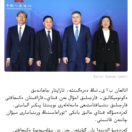
Фото: Халық газеті
اتالعان ب ا ق-تىڭ دەرەگىنشە، تاراپتار جاھاندىق
ەكونوميكالىق- قارجىلىق احۋال مەن قىتاي-قازاقستان ەكىجاقتى
قارجىلىق ىنتىماقتاستىعى ماسەلەلەرى بويىنشا پىكىر الماستى.
كەزدەسۋگە قىتاي حالىق بانكى ءتوراعاسىنىڭ ورىنباسارى سيۋان
چاننەن قاتىستى.
كەزدەسۋ الدىندا پان گۋنشەن مەن ت. سۇلەيمەنوۆ ەكىجاقتى