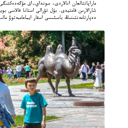
ماراپاتتالعان انالاردى، سونداي-اق مۇگەدەكتىگى ب
شارالارىن قامتيدى. بۇل تۋرالى استانا قالاسى بويى
دەپارتامەنتىنىڭ باسشىسى اسقار ايماعامبەتوۆ مالى