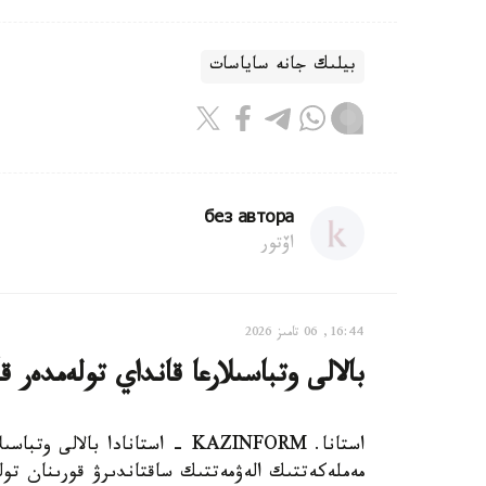
بيلىك جانە ساياسات
без автора
اۆتور
16:44, 06 تامىز 2026
بالالى وتباسىلارعا قانداي تولەمدەر ق
استانا. KAZINFORM - استانادا ب
مەملەكەتتىك الەۋمەتتىك ساقتاندىرۋ قورىنان تول