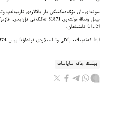
سونداي-اق مۇگەدەكتىگى بار بالالاردى تاربيەلەپ وتى
اتا-انا قامتىلعان.
ايتا كەتەيىك، بالالى وتباسىلاردى قولداۋعا بيىل 974 ميلليارد تەڭگە ءبولىندى.
بيلىك جانە ساياسات
باقىتجول كاكەش
اۆتور