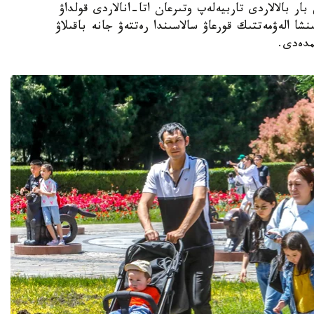
ار بالالاردى تاربيەلەپ وتىرعان اتا-انالاردى قولداۋ
نشا الەۋمەتتىك قورعاۋ سالاسىندا رەتتەۋ جانە باقىلاۋ
مدەدى.