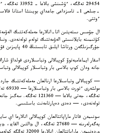
ءوتتى.
ال جۇمىس ىستەيتىن اتا-انالارعا مەملەكەتتىك الەۋمەت
كۇتىمىنە بايلانىستى الەۋمەتتىك تولەم تولەنەدى. ون
جۇرگىزىلگەن ورتاشا ايلىق تابىستىڭ 40 پايىزىن قۇرايدى.
اسقار ايماعامبەتوۆ كوپبالالى وتباسىلاردى قولداۋ شارا
جانە ودان كوپ بالاسى بار وتباسىلار كوپبالالى وتباس
— كوپبالالى وتباسىلارعا ارنالعان مەملەكەتتىك جاردە
تولەنەدى، — دەدى دەپارتامەنت باسشىسى.
سونىمەن قاتار ماراپاتتالعان كوپبالالى انالارعا اي 
وردەنىمەن ماراپاتتالعان انالارعا 32000 تەڭگە كولەمىندە جاردەماقى تولەنەدى.