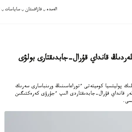
الەمدە
قازاقستان
ساياسات
ت
ىلەردىڭ قانداي قۇرال-جابدىقتارى بولۋى
ىك پوليتسيا كوميتەتى ءتوراعاسىنىڭ ورىنباسارى سەرىك
ەر قانداي قۇرال-جابدىقتاردى الىپ ءجۇرۋى كەرەكتىگىن
سى.