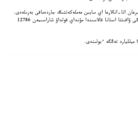
رعان اتا-انالارعا اي سايىن مەملەكەتتىك جاردەماقى بەرىلەدى.
بيىل ونىڭ مولشەرى 81871 تەڭگەنى قۇرايدى. قازىرگى ۋاقىتتا استانا قالاسىندا مۇنداي قولداۋ شاراسىمەن 12786