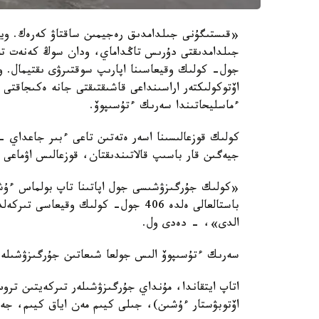
«قىستىگۇنى جىلدامدىق رەجيمىن ساقتاۋ كەرەك. وي
جىلدامدىقتى دۇرىس تاڭداماي، ودان سوڭ كەنەت ت
جول- كولىك وقيعاسىنا اپارىپ سوقتىرۋى ىقتيمال. ود
اۆتوكولىكتەر اراسىنداعى قاشىقتىقتى جانە ەكىجاقت
ءماسليحاتىندا سەرىك ءتۇسىپوۆ.
كولىك قوزعالىسىنا اسەر ەتەتىن تاعى ءبىر جاعداي 
جيەگىن قار باسىپ قالاتىندىقتان، قوزعالىس اۋماعى 
«كولىك جۇرگىزۋشىسى جول اپاتىنا تاپ بولماس ءۇشىن
الدى»، - دەدى ول.
سەرىك ءتۇسىپوۆ الىس جولعا شىعاتىن جۇرگىزۋشىلەر
اتاپ ايتقاندا، مۇنداي جۇرگىزۋشىلەر تىركەيتىن ت
اۆتوبۋستار ءۇشىن)، جىلى كيىم مەن اياق كيىم، جەت