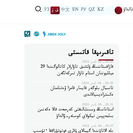
الداۋ
KZ
QZ
РУ
EN
中文
ق ز
ЎЗ
تاقىرىپقا قاتىستى
20:56, 06 تامىز 2026
قازاقستاننىڭ ۇلتتىق تاۋارلار كاتالوگىندا 29
ميلليوننان استام تاۋار تىركەلگەن
20:45, 06 تامىز 2026
تانىمال بلوگەر قايسار قامزا ۆەتنامنان
ەكستراديسيالاندى
20:31, 06 تامىز 2026
استانانىڭ وسىنشالىقتى كەرەمەت قالا ەكەنىن
بىلمەپپىن نيكولاي كوستەر-ۆالداۋ
20:07, 06 تامىز 2026
ىلە الاتاۋىندا گيمالاي ۇلارى فوتوتۇزاققا ءتۇسىپ