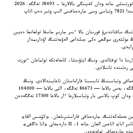
29454 تەڭگە، ءۇشىنشى بالاعا - 33952 تەڭگە، ءتورتىنشى جانە ودان كەيىنگى بالالارعا - 38493 تەڭگە. 2026
-جىلعى 1- تامىزداعى جاعداي بويىنشا استانا قالاسىندا 7821 وتباسى وسى جاردەماقىنى الىپ وتىر دەپ اتاپ
تىك ساقتاندىرۋ قورىنان بالا ءبىر جارىم جاسقا تولعانعا دەيىن
ىڭ مولشەرى سوڭعى ەكى جىلداعى الەۋمەتتىك اۋدارىمدار
لارىنا دا توقتالدى. ونىڭ ايتۋىنشا، كامەلەتكە تولماعان ءتورت
ى رەتىندە تانىلادى.
ماقى وتباسىنىڭ تابىسىنا قاراماستان تاعايىندالادى. ونىڭ
مولشەرى ءتورت بالاسى بار وتباسىلارعا — 69330 تەڭگە، بەس بالاعا — 86673 تەڭگە، التى بالاعا — 104000
تەڭگە، جەتى بالاعا — 121360 تەڭگە. سەگىز جانە ودان كوپ بالاسى بار وتباسىلارعا ءار بالاعا 17300 تەڭگەدەن
سايىن مەملەكەتتىك جاردەماقى قاراستىرىلعان. «كۇمىس القا»
يەگەرلەرىنە — 27680 تەڭگە، ال «التىن القا»، «باتىر انا» اتاعىن العان جانە 1، II دارەجەلى «انا داڭقى»