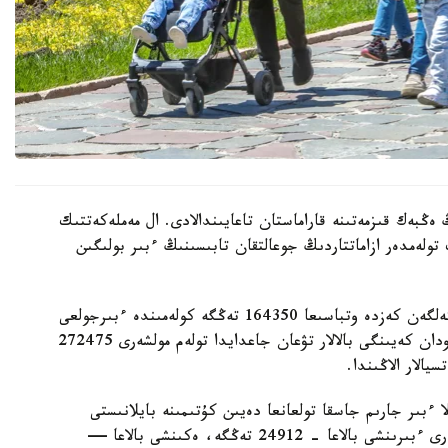
 ەڭبەك قىزمەتىنە قاراماستان تاعايىندالادى. ال مەملەكەتتىك
 تولەمدەر ازاماتتاردىڭ جوعالتقان تابىسىنىڭ ءبىر بولىگىن
- ءبىرىنشى، ەكىنشى جانە ءۇشىنشى بالا دۇنيەگە كەلگەن كەزدە وتباسىعا 164350 تەڭگە كولەمىندە ءبىرجولعى
مەملەكەتتىك جاردەماقى تولەنەدى. ءتورتىنشى جانە ودان كەيىنگى بالالار تۋعان جاعدايدا تولەم مولشەرى 272475
الار الاڭىندا.
ا ءبىر جارىم جاسقا تولعانعا دەيىن كۇتىمىنە بايلانىستى
مەملەكەتتىك جاردەماقى بەرىلەدى. بيىل ونىڭ مولشەرى ءبىرىنشى بالاعا - 24912 تەڭگە، ەكىنشى بالاعا —