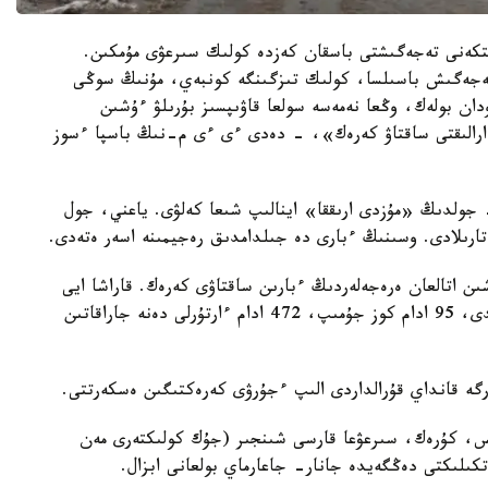
تكەنى تەجەگىشتى باسقان كەزدە كولىك سىرعۋى مۇمكىن.
ەجەگىش باسىلسا، كولىك تىزگىنگە كونبەي، مۇنىڭ سوڭى
ان بولەك، وڭعا نەمەسە سولعا قاۋىپسىز بۇرىلۋ ءۇشىن
ى ارالىقتى ساقتاۋ كەرەك»، - دەدى ءى ءى م-نىڭ باسپا ءسوز
- جولدىڭ «مۇزدى ارىققا» اينالىپ شىعا كەلۋى. ياعني، جول
تارىلادى. وسىنىڭ ءبارى دە جىلدامدىق رەجيمىنە اسەر ەتەدى.
 اتالعان ەرەجەلەردىڭ ءبارىن ساقتاۋى كەرەك. قاراشا ايى
باستالعالى ەلدە 406 جول- كولىك وقيعاسى تىركەلدى، 95 ادام كوز جۇمىپ، 472 ادام ءارتۇرلى دەنە جاراقاتىن
گە قانداي قۇرالداردى الىپ ءجۇرۋى كەرەكتىگىن ەسكەرتتى.
روس، كۇرەك، سىرعۋعا قارسى شىنجىر (جۇك كولىكتەرى مەن
كىلىكتى دەڭگەيدە جانار- جاعارماي بولعانى ابزال.