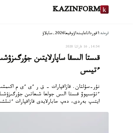
KAZINFORM
ترەند:
اقوردا
تاعايىنداۋ
وقيعا
2026-سايلاۋ
14:54, 16 قاراشا 2020
قىستا الىسقا ساپارلايتىن جۇرگىزۋش
ءتيىس
نۇر-سۇلتان. قازاقپارات – ق ر ءى ءى م اكىمشىل
ءتۇسىپوۆ قىستا الىس جولعا شىعاتىن جۇرگىزۋشىل
ايتىپ بەردى، دەپ حابارلايدى قازاقپارات ءتىلشى