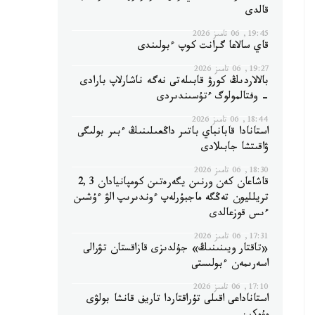
قالدى
19:45, 06 تامىز 2026
قاي سالاعا گرانت كوپ ءبولىندى
19:27, 06 تامىز 2026
بالالاردىڭ كورۋ قابىلەتى نەگە ناشارلاپ بارادى
- وفتالمولوگ ءتۇسىندىردى
18:44, 06 تامىز 2026
استانادا قابانباي باتىر داڭعىلىنىڭ ءبىر بولىگى
ۋاقىتشا جابىلادى
18:30, 06 تامىز 2026
قاشاعان كەن ورنىن يگەرەتىن كومپانيادان 2,3
تريلليون تەڭگە ماجبۇرلەپ ءوندىرىپ الۋ ءۇشىن
ءىس قوزعالدى
17:31, 06 تامىز 2026
«تاقتار ويىنىنىڭ» جۇلدىزى قازاقستان تۋرالى
اسەرىمەن ءبولىستى
17:10, 06 تامىز 2026
استاناداعى اقىلى تۇراقتاردا تاريف قانشا بولۋى