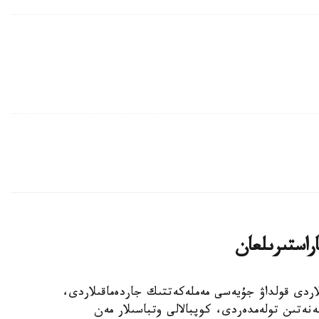
اراستىرىلعان
الالى وتباسىلاردى قولداۋ جۇيەسى مەملەكەتتىك جاردەماقىلاردى،
ەنەتىن تولەمدەردى، كوپبالالى وتباسىلار مەن