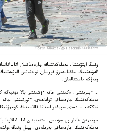
Фото: Александр Павский/Kazinform
ونىڭ ايتۋىنشا، مەملەكەتتىك جاردەماقىلار اتا-انانىڭ
الەۋمەتتىك ساقتاندىرۋ قورىنان تولەنەتىن الەۋمەتتىك
وتەۋگە باعىتتالعان.
تەڭگە، - دەدى سپيكەر استانا قالاسىنىڭ كوممۋنيكاتسي
سونىمەن قاتار ول جۇمىس ىستەمەيتىن اتا-انالارعا بال