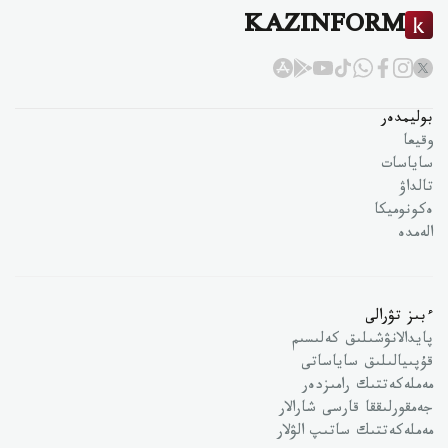
KAZINFORM
بوليمدەر
وقيعا
ساياسات
تالداۋ
ەكونوميكا
الەمدە
ءبىز تۋرالى
پايدالانۋشىلىق كەلىسىم
قۇپىيالىلىق ساياساتى
مەملەكەتتىك رامىزدەر
جەمقورلىققا قارسى شارالار
مەملەكەتتىك ساتىپ الۋلار