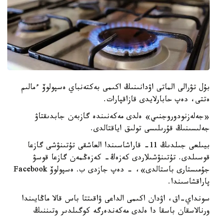
بۇل تۋرالى الماتى اۋدانىنىڭ اكىمى بەكتەنباي ەسپولوۆ ءمالىم
ەتتى، دەپ حابارلايدى قازاقپارات.
«جەلەزنودوروجنىي» ەلدى مەكەنىندە گازبەن جابدىقتاۋ
جەلىسىنىڭ قۇرىلىسى تولىق اياقتالدى.
بيىلعى جىلدىڭ 11- قاراشاسىندا العاشقى تۇتىنۋشى گازعا
قوسىلدى. تۇتىنۋشىلاردى كەزەڭ- كەزەڭمەن گازعا قوسۋ
جۇمىستارى باستالدى»، - دەپ جازدى ب. ەسپولوۆ Facebook
پاراقشاسىندا.
سونداي-اق، اۋدان اكىمى الداعى ۋاقىتتا باس قالا ماڭايىندا
ورنالاسقان باسقا دا ەلدى مەكەندەرگە كوگىلدىر وتىننىڭ