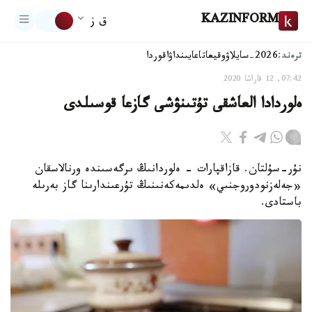
KAZINFORM
ق ز
ترەند:
2026-سايلاۋ
وقيعا
تاعايىنداۋ
اقوردا
07:42, 12 قاراشا 2020
ەلوردادا العاشقى تۇتىنۋشى گازعا قوسىلدى
نۇر-سۇلتان. قازاقپارات - ەلوردانىڭ ىرگەسىندە ورنالاسقان
«جەلەزنودوروجنىي» ەلدىمەكەنىنىڭ تۇرعىندارىنا گاز بەرىلە
باستادى.