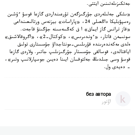
جەتكىزىلەتىنىن ايتتى.
«ىشكى جەلىلەردى جۇرگىزگەن تۇرعىنداردى گازعا قوسۋ ءۇشىن
رەسپۋبليكا داڭعىلى 24، «پاراسات» بيزنەس ورتالىعىنداعى
«قاز ترانس گاز ايماق» ا ق كەڭسەسىنە جۇگىنۋ قاجەت.
سونىمەن قاتار، «ءوندىرىس»، «كوكتال-2»، «اگروقالاشىق»
ەلدى مەكەندەرىندە قۇرىلىس-مونتاجداۋ جۇمىستارى تولىق
اياقتالدى، قوسالقى جۇمىستار جۇرگىزىلىپ جاتىر. ولاردى گازعا
قوسۋ وسى جىلدىڭ جەلتوقسان ايىنا دەيىن جوسپارلانىپ وتىر»،
- دەيدى ول.
без автора
اۆتور