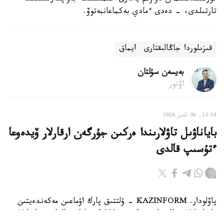
تارتىلدى، - دەدى ءمادي بەكماعانبەتوۆ.
قىزىلوردا جاڭالىقتارى
ايماق
بەيسەن سۇلتان
اۆتور
13:24, 06 تامىز 2026
باياناۋىل تاۋلارىندا ەركىن جۇرگەن ارقارلار ۆيدەوعا
ءتۇسىپ قالدى
پاۆلودار. KAZINFORM - ۇلتتىق پارك اۋماعىن مەكەندەيتىن
تاۋ ارقارلارىنىڭ سانى بۇگىندە 800 گە تاياپ قالعان. جانۋارلار