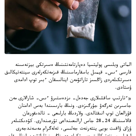
الماتى وبلىسى پوليتسيا دەپارتامەنتىنىڭ ەسىرتكى بيزنەسىنە
قارسى ءىس- قيمىل باسقارماسىنىڭ قىزمەتكەرلەرى سينتەتيكالىق
ەسىرتكىلەردى زاڭسىز تاراتۋمەن اينالىسقان ءبىر توپ ادامدى
ۇستادى.
«ءتارتىپ ساقشىلارى جەدەل- ىزدەستىرۋ ءىس- شارالارى مەن
جاسىرىن تەرگەۋ جۇرگىزدى. ونىڭ بارىسىندا بەس ادامنان
قۇرالعان توپ انىقتالدى. ولاردىڭ بارلىعى - تالدىقورعان
قالاسىنىڭ 24-28 جاس ارالىعىنداعى تۇرعىندارى. كۇدىكتىلەر
ۇزاق ۋاقىت بويى ينتەرنەت جەلىسى، تەلەگرام مەسەندجەرى