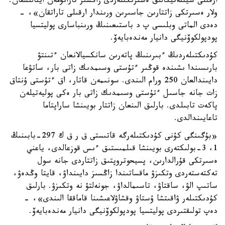
ارقىلى سينتەتيكالىق ەسىرتكىلەردى زاڭسىز تاراتۋمەن اينالىسقان.
ولار ەسىرتكى زاتتارىن جاسىرىن ورىندار ارقىلى تاراتقان»، -
دەدى الماتى وبلىسى پ د باستىعىنىڭ ورىنباسارى پوليتسيا
پودپولكوۆنيگى دانيار مەندەبايەۆ.
كۇدىكتىلەردىڭ ءبىرىنىڭ پاتەرىن سانكسيالانعان ءتىنتۋ
بارىسىندا ىشىندە قوڭىر ءتۇستى وسىمدىك زاتى بار، ساتۋعا
دايىندالعان 250 ورام الىندى. سونىمەن قاتار، اق ءتۇستى ۇنتاق
زات جانە جاسىل ءتۇستى وسىمدىك زاتى بار ەكى پوليەتيلەن
پاكەت تابىلدى. بارلىق الىنعان زاتتار بويىنشا ساراپتاما
تاعايىندالدى.
«بۇگىنگى كۇنى كۇدىكتىلەرگە قاتىستى ق ر ق ك 297-بابىنىڭ
1، 3-بولىكتەرى بويىنشا قىلمىستىق ءىس قوزعالدى، ياعني
ەسىرتكى قۇرالدارىن، پسيحوتروپتىق زاتتاردى جانە سول
تەكتەستەردى وتكىزۋ ماقساتىندا زاڭسىز دايىنداۋ، قايتا وڭدەۋ،
ساتىپ الۋ، ساقتاۋ، تاسىمالداۋ، جونەلتۋ نە وتكىزۋ. بارلىق
كۇدىكتىلەر ۋاقىتشا ۇستاۋ وقشاۋلاعىشىنا قاماققا الىندى»، -
دەپ تولىقتىردى پوليتسيا پودپولكوۆنيگى دانيار مەندەبايەۆ.