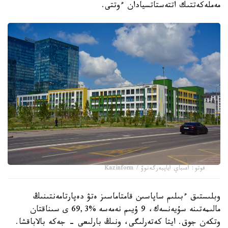
مەملەكەتتىك اتتەستاتسيادان ءوتتى.
فوتو: اعىباي اياپبەرگەنوۆ / Kazinform
وبلىستىق ءبىلىم ساپاسىن قامتاماسىز ەتۋ دەپارتامەنتىنىڭ
مالىمەتىنە سۇيەنسەك، 9 ۇيىم نەمەسە %69,3 ى سىناقتان
وتكەن جوق. ايتا كەتەرلىگى، ونىڭ بارلىعى - جەكە بالاباقشا.