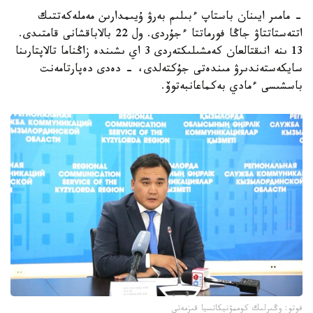
- مامىر ايىنان باستاپ ءبىلىم بەرۋ ۇيىمدارىن مەملەكەتتىك
اتتەستاتتاۋ جاڭا فورماتتا ءجۇردى. ول 22 بالاباقشانى قامتىدى.
13 ىنە انىقتالعان كەمشىلىكتەردى 3 اي ىشىندە زاڭناما تالاپتارىنا
سايكەستەندىرۋ مىندەتى جۇكتەلدى، - دەدى دەپارتامەنت
باسشىسى ءمادي بەكماعانبەتوۆ.
فوتو: وڭىرلىك كوممۋنيكاتسيا قىزمەتى