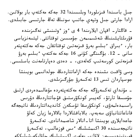
جىل باسىندا قىزىلوردا وبلىسىندا 32 جەكە مەكتەپ بار بولاتىن.
ارادا جارتى جىل وتپەي جاتىپ سونىڭ تەڭ جارتىسى جابىلدى.
- قاڭتار- اقپان ايلارىندا 4 ى ءوز ءوتىنىشى نەگىزىندە
قۇرىلتايشىنىڭ شەشىمىمەن جۇمىسىن توقتاتتى. ليتسەنزياسى
بار، ءبىراق ءبىلىم بەرۋ قىزمەتىن توقتاتقان جەكە مەكتەپتەر
سانى - 12. بۇگىنگى كۇنى 16 جەكە مەكتەپ ءبىلىم بەرۋ
قىزمەتىن كورسەتىپ كەلەدى، - دەدى دەپارتامەنت باسشىسى.
وسى ۋاقىت ىشىندە جەكە ازاماتتاردىڭ جولدانىمى بويىنشا
جوسپاردان تىس 13 تەكسەرۋ جۇرگىزىلدى.
- مۇنداي تەكسەرۋگە جەكە مەكتەپتەردە مۇعالىمدەردى ارتىق
جۇمىسقا تارتۋ، كەيبىر كونكۋرستىق قۇجاتتاردىڭ دۇرىس
راسىمدەلمەۋى، كونكۋرسقا تۇسكەن كانديداتتاردىڭ ناتيجەگە
قاناعاتتانباۋى سەبەپ. بالاباقشالاردا بالالارعا زيان كەلۋ
جاعدايلارى بويىنشا اتا-انالار شاعىمدانادى. تەكسەرۋ
ناتيجەسىندە 30 اكىمشىلىك ءىس قوزعالىپ، تەكسەرۋ
قورىتىندىسىمەن لاۋازىم يەلەرى اكىمشىلىك جاۋاپكەرشىلىككە