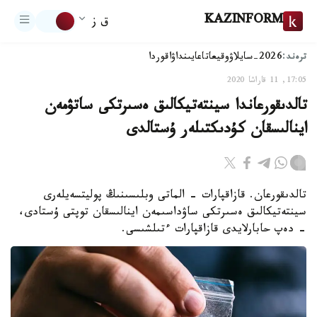
KAZINFORM
ق ز
ترەند:
2026-سايلاۋ
وقيعا
تاعايىنداۋ
اقوردا
17:05, 11 قاراشا 2020
تالدىقورعاندا سينتەتيكالىق ەسىرتكى ساتۋمەن
اينالىسقان كۇدىكتىلەر ۇستالدى
تالدىقورعان. قازاقپارات - الماتى وبلىسىنىڭ پوليتسەيلەرى
سينتەتيكالىق ەسىرتكى ساۋداسىمەن اينالىسقان توپتى ۇستادى،
- دەپ حابارلايدى قازاقپارات ءتىلشىسى.