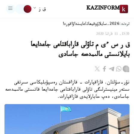
KAZINFORM
ق ز
ترەند:
2026-سايلاۋ
وقيعا
تاعايىنداۋ
اقوردا
15:55, 11 قاراشا 2020
ق ر س ءى م تاۋلى قاراباقتاعى جاعدايعا
بايلانىستى مالىمدەمە جاسادى
نۇر-سۇلتان. قازاقپارات - قازاقستان رەسپۋبليكاسى سىرتقى
ىستەر مينيسترلىگى تاۋلى قاراباقتاعى جاعدايعا قاتىستى مالىمدەمە
جاسادى، دەپ حابارلايدى قازاقپارات.