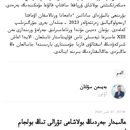
ەسكەرتكىشتى بولاشاق ۇرپاققا ساقتاپ قالۋعا مۇمكىندىك بەرەدى.
بۇرىنعى بالمۇزداق ساتاتىن ءدامحانا ورنالاسقان اۋماقتا
ارحەولوگيالىق زەرتتەۋلەر 2023 -جىلدان بەرى جۇرگىزىلىپ
كەلەدى. بۇعان دەيىن مۇندا ورتاعاسىرلىق جەرلەۋ ورىندارى مەن
XIII عاسىرعا تيەسىلى تاس قۇلپىتاستار تابىلعان. الايدا اعاش
شىركەۋدىڭ انىقتالۋى قازبا جۇمىستارى بارىسىندا جاسالعان ەڭ
ماڭىزدى جاڭالىقتاردىڭ بىرىنە اينالدى.
الەم
بەيسەن سۇلتان
اۆتور
07:06, 07 تامىز 2026
عالىمدار جەردىڭ بولاشاعى تۋرالى تىڭ بولجام