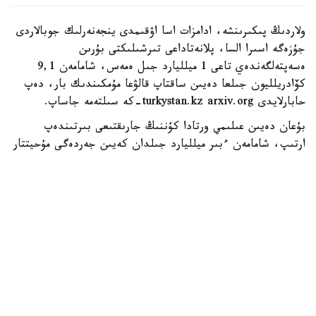
ولاردىڭ پىكىرىنشە، ادامزات اسا اۋقىمدى ينجەنەرلىك جوبالاردى
جۇزەگە اسىرا السا، پلانەتاداعى تىرشىلىكتى بۇرىن
ەسەپتەلگەندەي تاعى 1 ميلليارد جىل ەمەس، شامامەن 9,1
كۆادريلليون جىلعا دەيىن ساقتاپ قالۋعا مۇمكىندىك بار، دەپ
حابارلايدى turkystan.kz arxiv.org-كە سىلتەمە جاساپ.
بۇعان دەيىن عىلىمي ورتادا كۇننىڭ جارىقتىعى بىرتىندەپ
ارتىپ، شامامەن ءبىر ميلليارد جىلدان كەيىن جەردەگى مۇحيتتار
بۋلانىپ، پلانەتا تىرشىلىككە جارامسىز كۇيگە تۇسەدى دەگەن
كوزقاراس كەڭ تاراعان بولاتىن. جاڭا زەرتتەۋ اۆتورلارى بۇل
سەناري مىندەتتى ەمەس ەكەنىن ايتادى. ولار جەردى ۇزاق
مەرزىمدە قورعاۋعا ارنالعان بىرنەشە الىپ ينجەنەرلىك جوبانى
ۇسىنعان. سونىڭ ءبىرى - اي وربيتاسى ماڭىنا كۇن
ساۋلەسىنىڭ ءبىر بولىگىن بوگەيتىن الىپ قالقان ورناتۋ. مۇنداي
قۇرىلىم جەرگە تۇسەتىن جىلۋ مولشەرىن ازايتىپ، كۇننىڭ
بىرتىندەپ كۇشەيۋىنەن بولاتىن قىزىپ كەتۋدىڭ الدىن الۋى
مۇمكىن.