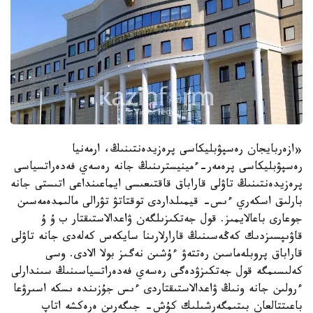
«ازەربايجان رەسپۋبليكاسى پرەزيدەنتىنىڭ، ارمەنيا
رەسپۋبليكاسى پرەمەر-ءمينيسترىنىڭ جانە رەسەي فەدەراتسياسى
پرەزيدەنتىنىڭ تاۋلى قاراباق قاقتىعىسى ايماعىنداعى اتىستى جانە
بارلىق اسكەري ءىس- قيمىلداردى توقتاتۋ تۋرالى مالىمدەمەسىن
جوعارى باعالايمىز. قول جەتكىزىلگەن ۋاعدالاستىقتار ب ۇ ۇ
قاۋىپسىزدىك كەڭەسىنىڭ قارارلارىنا سايكەس كەلەدى جانە تاۋلى
قاراباق پروبلەماسىن رەتتەۋ ءۇشىن نەگىز بولا الادى. وسى
كەلىسىمگە قول جەتكىزۋدەگى رەسەي فەدەراتسياسىنىڭ سىندارلى
ءرولىن جانە ونىڭ ۋاعدالاستىقتاردى ءىس جۇزىندە ىسكە اسىرۋعا
باعىتتالعان بىتىمگەرشىلىك كۇش- جىگەرىن ەرەكشە اتاپ