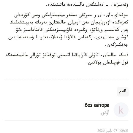
وتەمىز»، - دەلىنگەن مالىمدەمە ماتىنىندە.
سونداي-اق، ق ر سىرتقى ىستەر مينيسترلىگى وسى كۇردەلى
كەزەڭدە ازەربايجان مەن ارميان حالىقتارى بەرىك بەيبىتشىلىك
پەن كەلىسىم ورناتۋ، وڭىردە قاۋىپسىزدىكتى قامتاماسىز ەتۋ
ءۇشىن سەنىمدى ىرگەتاس قالاۋعا ۇمتىلاتىندارىنا ۇمىتتەنەتىنىن
جەتكىزگەن.
ەسكە سالساق، تاۋلى قاراباقتا اتىستى توقتاتۋ تۋرالى مالىمدەمەگە
قول قويىلعان بولاتىن.
الەم
без автора
اۆتور
09:25, 07 تامىز 2026