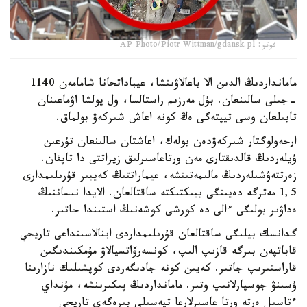
فوتو: AP Photo/Piotr Wittman/gdansk.pl
مامانداردىڭ الدىن الا باعالاۋىنشا، عيباداتحانا شامامەن 1140
-جىلى سالىنعان. بۇل مەرزىم راستالسا، ول پولشا اۋماعىنان
تابىلعان وسى تيپتەگى ەڭ كونە اعاش شىركەۋ بولماق.
ارحەولوگتار شىركەۋدەن بولەك، اعاشتان سالىنعان تۇرعىن
ۇيلەردىڭ قالدىقتارى مەن ورتاعاسىرلىق زيراتتى دا تاپقان.
زەرتتەۋشىلەردىڭ مالىمەتىنشە، عيماراتتىڭ كەيبىر قۇرىلىمدارى
1,5 مەترگە دەيىنگى بيىكتىكتە ساقتالعان. الايدا نىساننىڭ
ەداۋىر بولىگى ءالى دە كورشى كوشەنىڭ استىندا جاتىر.
گدانسك بيلىگى ساقتالعان قۇرىلىمداردى اينالاسىنداعى تاريحي
قاباتپەن بىرگە قازىپ الىپ، كونسەرۆاتسيالاۋ مۇمكىندىگىن
قاراستىرىپ جاتىر. كەيىن كونە جادىگەردى كوپشىلىك نازارىنا
ۇسىنۋ جوسپارلانىپ وتىر. مامانداردىڭ پىكىرىنشە، مۇنداي
ءتاسىل ەرتە ورتا عاسىرلارعا تيەسىلى بىرەگەي تاريحي