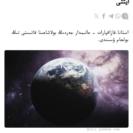
ايتتى
استانا.قازاقپارات - عالىمدار جەردىڭ بولاشاعىنا قاتىستى تىڭ
بولجام ۇسىندى.
Фото: pixabay.com