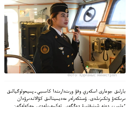
Фото: Қорғаныс министрлігі
بارلىق جوعارى اسكەري وقۋ ورىندارىندا كاسىبي-پسيحولوگيالىق
ىرىكتەۋ وتكىزىلدى. ۇمىتكەرلەر مەديسينالىق كۋالاندىرۋدان
ءوتىپ، دەنە شىنىقتىرۋ دەڭگەيى تەكسەرىلەدى. جەكەلەگەن
ماماندىقتار بويىنشا ۇمىتكەرلەر ءتۇسۋ ەمتيحاندارىن تاپسىرادى.
بۇگىنگى تاڭدا راديوەلەكترونيكا جانە بايلانىس اسكەري-