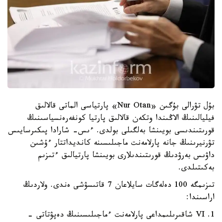
بۇل تۋرالى بۇگىن «Nur Otan» پارتياسى الماتى قالالىق
فيليالىنىڭ الاڭىندا وتكەن قالالىق پارتيا كونفەرەنسياسىنىڭ
قورىتىندىسى بويىنشا بەلگىلى بولدى. ءىس- شارادا پىكىرسايىس
تۋرنيرىنىڭ جانە پارلامەنت ماجىلىسىنە كانديداتتار ءۇشىن
داۋىس بەرۋدىڭ قورىتىندىلارى بويىنشا پارتيالىق ءتىزىم
بەكىتىلدى.
تىزىمگە 100 دەلەگات سايلاعان 7 قاتىسۋشى ەندى. ولاردىڭ
اراسىندا:
1. VI شاقىرىلىمداعى پارلامەنت ءماجىلىسىنىڭ دەپۋتاتى -