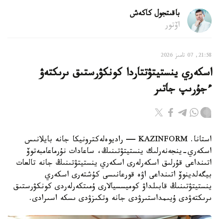
باقىتجول كاكەش
اۆتور
21:58, 07 تامىز 2026
اسكەري ينستيتۋتتاردا كونكۋرستىق ىرىكتەۋ
ءجۇرىپ جاتىر
استانا. KAZINFORM — راديوەلەكترونيكا جانە بايلانىس
اسكەري-ينجەنەرلىك ينستيتۋتىنىڭ، ساعادات نۇرماعامبەتوۆ
اتىنداعى قۇرلىق اسكەرلەرى اسكەري ينستيتۋتىنىڭ جانە تالعات
بيگەلدينوۆ اتىنداعى اۋە قورعانىسى كۇشتەرى اسكەري
ينستيتۋتىنىڭ قابىلداۋ كوميسسيالارى ۇمىتكەرلەردى كونكۋرستىق
ىرىكتەۋدى ۇيىمداستىرۋدى جانە وتكىزۋدى ىسكە اسىرادى.