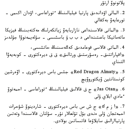
پلاتونوۆ ارتۋر
2. المالى اۋداندىق پارتيا فيليالىنىڭ ءتوراعاسى، اۋدان اكىمى -
تورعايەۆ بەكقالي
3. «الماتى قالاسىنداعى نازاربايەۆ زياتكەرلىك مەكتەبىنىڭ فيزيكا
ماتەماتيكا باعىتىنداعى د ب ب ۇ باسشىسى - سۇلەيمەنوۆا جۇلدىز
4. الماتى قالاسى قوعامدىق كەڭەسىنىڭ حاتشىسى،
«اقپاراتتىق- رەسۋرستىق ورتالىق» ق ق ديرەكتورى - كوبەيەۆا
التىناي
5. «Red Dragon Almaty» جشس باس ديرەكتورى - اۆەرشين
كونستانتين ۆيكتوروۆيچ
6. «Jas Otan» ج ق قالالىق فيليالىنىڭ ءتوراعاسى - احمەتوۆ
ءمادي ابلاي ۇلى
7. «ا ز م ك» ج ش س باس ديرەكتورى - شاردينوۆ شۋحرات
احمەتجان ۇلى ەندى بۇل تۇلعالار نۇر- سۇلتان قالاسىندا وتەتىن
پارتياارالىق سايلاۋعا قاتىساتىن بولادى.