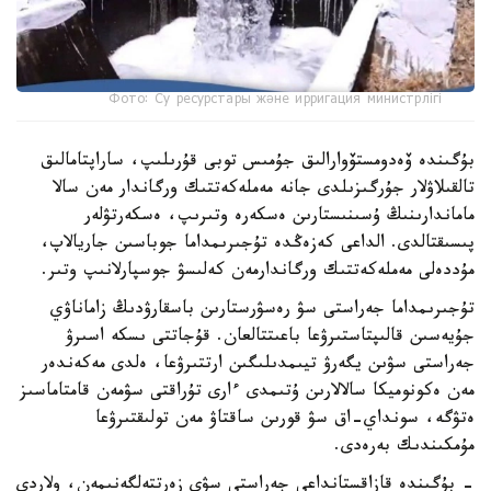
Фото: Су ресурстары және ирригация министрлігі
بۇگىندە ۆەدومستۆوارالىق جۇمىس توبى قۇرىلىپ، ساراپتامالىق
تالقىلاۋلار جۇرگىزىلدى جانە مەملەكەتتىك ورگاندار مەن سالا
ماماندارىنىڭ ۇسىنىستارىن ەسكەرە وتىرىپ، ەسكەرتۋلەر
پىسىقتالدى. الداعى كەزەڭدە تۇجىرىمداما جوباسىن جاريالاپ،
مۇددەلى مەملەكەتتىك ورگاندارمەن كەلىسۋ جوسپارلانىپ وتىر.
تۇجىرىمداما جەراستى سۋ رەسۋرستارىن باسقارۋدىڭ زاماناۋي
جۇيەسىن قالىپتاستىرۋعا باعىتتالعان. قۇجاتتى ىسكە اسىرۋ
جەراستى سۋىن يگەرۋ تيىمدىلىگىن ارتتىرۋعا، ەلدى مەكەندەر
مەن ەكونوميكا سالالارىن ۇتىمدى ءارى تۇراقتى سۋمەن قامتاماسىز
ەتۋگە، سونداي-اق سۋ قورىن ساقتاۋ مەن تولىقتىرۋعا
مۇمكىندىك بەرەدى.
- بۇگىندە قازاقستانداعى جەراستى سۋى زەرتتەلگەنىمەن، ولاردى