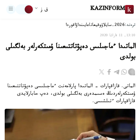
KAZINFORM
ق ز
ترەند:
2026-سايلاۋ
وقيعا
تاعايىنداۋ
اقوردا
13:10, 11 قاراشا 2020
الماتىدا ءماجىلىس دەپۋتاتتىعىنا ۇمىتكەرلەر بەلگىلى
بولدى
الماتى. قازاقپارات - الماتىدا پارلامەنت ءماجىلىسى دەپۋتاتتىعىنا
ۇمىتكەرلەردىڭ ەسىمدەرى بەلگىلى بولدى، دەپ حابارلايدى
قازاقپارات ءتىلشىسى.