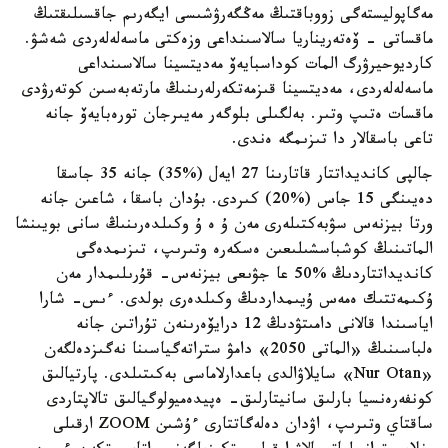
مەگاپوليستەگى زووباقتىڭ مەڭگەرۋشىسى ايگەرىم جاقسىلىقتىڭ
ماقساتى - ۆەتەريناريا سالاسىنداعى وزەكتى ماسەلەلەردى شەشۋ.
كارديوحيرۋرگ المات كوداسبايەۆ مەديتسينا سالاسىنداعى
ماسەلەلەردى، مەديتسينا قىزمەتكەرلەرىنىڭ مارتەبەسىن كوتەرۋدى
ماقسات ەتىپ وتىر. بەلگىلى بلوگەر مەيىرجان تورەبايەۆ جانە
تاعى باسقالار دا تىزىمگە ەندى.
جالپى كانديداتتار قاتارىنا 27 ايەل (%35) جانە 35 جاسقا
دەيىنگى 15 جاس (%20) كىردى. بۇدان باسقا، شاعىن جانە
ورتا بيزنەس سۋبەكتىلەرى مەن ۇ ە ۇ وكىلدەرىنىڭ سانى بويىنشا
الماتىنىڭ كوشباسشىلىعىن ەسكەرە وتىرىپ، تىزىمدەگى
كانديداتتاردىڭ %50 عا جۋىعى بيزنەس- قۇرىلىمدار مەن
ۇكىمەتتىك ەمەس ۇيىمداردىڭ وكىلدەرى بولدى. ءىس- شارا
اياسىندا قالانى دامىتۋدىڭ 12 درايۆەرىنەن تۇراتىن جانە
ەلباسىنىڭ «الماتى 2050» دامۋ ستراتەگياسىنا نەگىزدەلگەن
«Nur Otan» سايلاۋالدى باعدارلاماسى بەكىتىلدى. پارتيالىق
كونفەرەنسيا بارلىق سانيتارلىق- ەپيدەميولوگيالىق تالاپتاردى
ساقتاي وتىرىپ، اۋدان دەلەگاتتارى ءۇشىن ZOOM ارقىلى