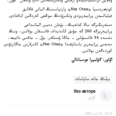
ونلاين ترانسلياتسيالاۋ ارقىلى وتكىزىلگەنىن اتاپ وتكەن ءجون.
كونفەرەنسيا «Nur Otan» پارتياسىنىڭ الماتى قالالىق
فيليالىمەن پرايمەريزدى وتكىزۋدىڭ سوڭعى كەزەڭىن اياقتادى.
ەستەرىڭىزگە سالا كەتەيىك، بۇعان دەيىن الماتىداعى
پرايمەريزگە 200 گە جۋىق كانديدات قاتىسقان بولاتىن، ونىڭ
ىشىندە 54 قاتىسۋشى - جاڭا ۇمىتكەر. بۇل - جاقسى ناتيجە،
سەبەبى پرايمەريز باستاپقىدا «Nur Otan» كادرلارىن جاڭارتۋدى
كوزدەگەن بولاتىن.
اۆتور: گۇلميرا عوسمانالي
بيلىك جانە ساياسات
без автора
اۆتور
22:31, 07 تامىز 2026