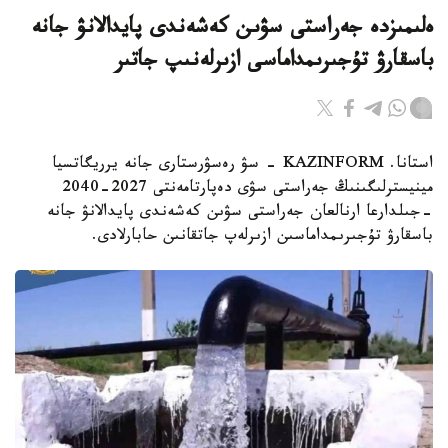
ەلىمىزدە جەراستى سۋىن كەشەندى پايدالانۋ جانە
باسقارۋ تۇجىرىمداماسى ازىرلەنىپ جاتىر
استانا. KAZINFORM - سۋ رەسۋرستارى جانە يرريگاتسيا
مينيسترلىگىنىڭ جەراستى سۋى دەپارتامەنتى 2027-2040
-جىلدارعا ارنالعان جەراستى سۋىن كەشەندى پايدالانۋ جانە
باسقارۋ تۇجىرىمداماسىن ازىرلەپ جاتقانىن حابارلادى.