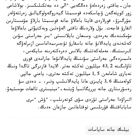
جان-جاقتى زەردەلەۋ دەڭگەيى ءالى دە جەتكىلىكسىز. بولاشاعى
زور كوپتەگەن ۋچاسكەدە قوسىمشا گيدروگەولوگيالىق زەرتتەۋلەر
جۇرگىزۋ، قورلاردى قايتا باعالاۋ جانە قوسىمشا بارلاۋ جۇمىستارىن
اتقارۋ قاجەت. بۇل ولاردىڭ ناقتى الەۋەتىن وبەكتيۆتى باعالاۋعا
مۇمكىندىك بەرەدى. وسىعان بايلانىستى ءبىز جەراستى سۋىن
كەشەندى پايدالانۋ جانە باسقارۋ تۇجىرىمداماسىن ازىرلەۋگە
كىرىستىك. مەملەكەتتىك بالانس دەرەكتەرىنە سايكەس،
ەلىمىزدەگى جەراستى سۋىنىڭ پايدالانۋعا جارامدى قورى
تاۋلىگىنە 43,2 ميلليون تەكشە مەتر. الايدا قازىرگى تاڭدا ونىڭ
نەبارى شامامەن 1,5 ميلليون تەكشە مەترى، ياعني جالپى
كولەمنىڭ 3,6 پايىزى عانا پايدالانىلىپ وتىر، - دەدى سۋ
رەسۋرستارى جانە يرريگاتسيا ۆيتسە-ءمينيسترى تالعات مومىشيەۆ.
اتىراۋدا جەراستى تۇزدى سۋى كوتەرىلىپ، ءۇش ءىرى
ساياباقتىڭ قۇرىلىسى توقتاعانىن جازعان ەدىك.
بيلىك جانە ساياسات