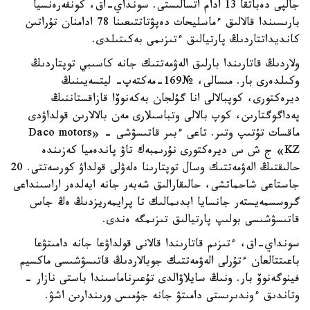
جالپى دەباتقا 13 ادام اتسالىستى. سونداي-اق، كونفەرەنسيا
بارىسىندا قالالىق ءماسليحات دەپۋتاتتىعىنا 78 ادامنان تۇراتىن
كانديداتتاردىڭ پارتيالىق ءتىزىمى بەكىتىلدى.
ولاردىڭ قاتارىندا بارلىق الەۋمەتتىك جانە كاسىبي توپتاردىڭ
وكىلدەرى بار. مىسالى، №169-مەكتەپ- ليتسەيىنىڭ
ديرەكتورى، كوپبالالى انا گۇلجان بەكەنوۆا قازاقستاننىڭ
پەداگوگتارىن، كوپ بالالى وتباسىلارى مەن بالالارىن قولداۋدى
ماقسات تۇتىپ وتىر. تاعى ءبىر قاتىسۋشى - «Daco motors
KZ» ج ش س ديرەكتورى نۇرىمبەك تاۋ پاندەميا كەزىندە
حالىقتىڭ الەۋمەتتىك وسال توپتارىنا ەلەۋلى قولداۋ كورسەتتى. 20
جاستاعى شاحماتشى، حالىقارالىق شەبەر جانە ايەلدەر اراسىنداعى
گروسسمەيستەر جانسايا ابدىمالىك تا پرايمەريزدىڭ ەڭ جاس
قاتىسۋشىسى بولىپ پارتيالىق تىزىمگە ەندى.
سونداي-اق، ءتىزىم قاتارىندا قالانى قولداۋعا جانە دامىتۋعا
باعىتتالعان ءتۇرلى الەۋمەتتىك جوبالاردىڭ قاتىسۋشىسى ماكسيم
فينوگەنوۆ بار. ونىڭ سايلاۋالدى تۇعىرناماسىندا باستى نازار -
وتاندىق ءوندىرىستى دامىتۋ جانە جۇمىس ورىندارىن اشۋ.