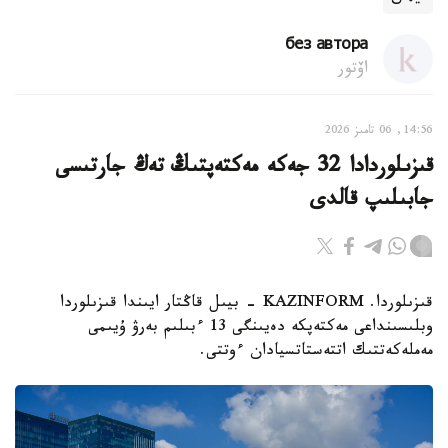
без автора
اۆتور
14:56, 06 تامىز 2026
قىزىلوردادا 32 جەكە مەكتەپتىڭ تەڭ جارتىسى
جابىلىپ قالدى
قىزىلوردا. KAZINFORM - بيىل قاڭتار ايىندا قىزىلوردا
وبلىسىنداعى مەكتەپكە دەيىنگى 13 ءبىلىم بەرۋ ۇيىمى
مەملەكەتتىك اتتەستاتسيادان ءوتتى.