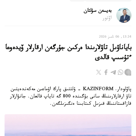
بەيسەن سۇلتان
اۆتور
13:24, 06 تامىز 2026
باياناۋىل تاۋلارىندا ەركىن جۇرگەن ارقارلار ۆيدەوعا
ءتۇسىپ قالدى
پاۆلودار. KAZINFORM - ۇلتتىق پارك اۋماعىن مەكەندەيتىن
تاۋ ارقارلارىنىڭ سانى بۇگىندە 800 گە تاياپ قالعان. جانۋارلار
قازاقستاننىڭ قىزىل كىتابىنا ەنگىزىلگەن.