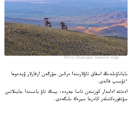
Фото: Видеодан алынған кадр
باياناۋىلدىڭ اسقاق تاۋلارىندا ەركىن جۇرگەن ارقارلار ۆيدەوعا
ءتۇسىپ قالدى.
ادەتتە ادامدار كوزىنەن تاسا جەردە، بيىك تاۋ باسىندا جايىلاتىن
سۇتقورەكتىلەر كادرعا سيرەك ىلىگەدى.
- سوڭعى ساناقتار بويىنشا، ۇلتتىق پاركتىڭ اۋماعىندا بۇل
جانۋاردىڭ 781 ءى ءجۇر. ولار ۇنەمى تاۋلى ايماقتى مەكەندەپ،
ۇشار باستارىندا جايىلادى. قاراشا-قازان ايلارىندا كۇيەككە