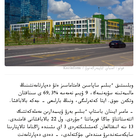
فوتو: اعىباي اياپبەرگەنوۆ / Kazinform
وبلىستىق ءبىلىم ساپاسىن قامتاماسىز ەتۋ دەپارتامەنتىنىڭ
مالىمەتىنە سۇيەنسەك، 9 ۇيىم نەمەسە %69,3 ى سىناقتان
وتكەن جوق. ايتا كەتەرلىگى، ونىڭ بارلىعى - جەكە بالاباقشا.
- مامىر ايىنان باستاپ ءبىلىم بەرۋ ۇيىمدارىن مەملەكەتتىك
اتتەستاتتاۋ جاڭا فورماتتا ءجۇردى. ول 22 بالاباقشانى قامتىدى.
13 ىنە انىقتالعان كەمشىلىكتەردى 3 اي ىشىندە زاڭناما تالاپتارىنا
سايكەستەندىرۋ مىندەتى جۇكتەلدى، - دەدى دەپارتامەنت