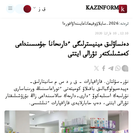
KAZINFORM
ق ز
ترەند:
2026-سايلاۋ
وقيعا
تاعايىنداۋ
اقوردا
12:10, 10 قاراشا 2020
دەنساۋلىق مينيسترلىگى ءدارىحانا جۇمىسىنداعى
كەمشىلىكتەر تۋرالى ايتتى
نۇر-سۇلتان. قازاقپارات - ق ر د س م سانيتارلىق-
ەپيدەميولوگيالىق باقىلاۋ كوميتەتى ءتوراعاسىنىڭ ورىنباسارى
نۇرلىبەك اسىلبەكوۆ ءدارى-دارمەك سالاسىنداعى زاڭ بۇزۋشىلىقتار
تۋرالى ايتتى، دەپ حابارلايدى قازاقپارات ءتىلشىسى.