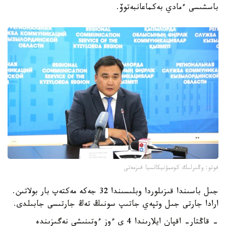
باسشىسى ءمادي بەكماعانبەتوۆ.
فوتو: وڭىرلىك كوممۋنيكاتسيا قىزمەتى
جىل باسىندا قىزىلوردا وبلىسىندا 32 جەكە مەكتەپ بار بولاتىن.
ارادا جارتى جىل وتپەي جاتىپ سونىڭ تەڭ جارتىسى جابىلدى.
- قاڭتار- اقپان ايلارىندا 4 ى ءوز ءوتىنىشى نەگىزىندە