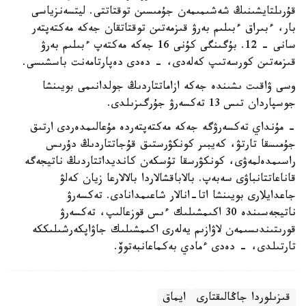
قۇرىلتايشىنىڭ شەشىمىمەن جۇمىسىن توقتاتتى. ليتسەنزياسى
بار، ءبىراق ءبىلىم بەرۋ قىزمەتىن توقتاتقان جەكە مەكتەپتەر
سانى - 12. بۇگىنگى كۇنى 16 جەكە مەكتەپ ءبىلىم بەرۋ
قىزمەتىن كورسەتىپ كەلەدى، - دەدى دەپارتامەنت باسشىسى.
وسى ۋاقىت ىشىندە جەكە ازاماتتاردىڭ جولدانىمى بويىنشا
جوسپاردان تىس 13 تەكسەرۋ جۇرگىزىلدى.
- مۇنداي تەكسەرۋگە جەكە مەكتەپتەردە مۇعالىمدەردى ارتىق
جۇمىسقا تارتۋ، كەيبىر كونكۋرستىق قۇجاتتاردىڭ دۇرىس
راسىمدەلمەۋى، كونكۋرسقا تۇسكەن كانديداتتاردىڭ ناتيجەگە
قاناعاتتانباۋى سەبەپ. بالاباقشالاردا بالالارعا زيان كەلۋ
جاعدايلارى بويىنشا اتا-انالار شاعىمدانادى. تەكسەرۋ
ناتيجەسىندە 30 اكىمشىلىك ءىس قوزعالىپ، تەكسەرۋ
قورىتىندىسىمەن لاۋازىم يەلەرى اكىمشىلىك جاۋاپكەرشىلىككە
تارتىلدى، - دەدى ءمادي بەكماعانبەتوۆ.
قىزىلوردا جاڭالىقتارى
ايماق