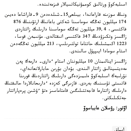
اسىلبەكوۆ ورتالىق كوممۋنيكاتسيالار قىزمەتىندە.
ونىڭ سوزىنە قاراعاندا، بيىلعى15-شىلدەدەن 9-قاراشاعا دەيىن
174 ميلليون تەڭگە سوماسىنا شەكتى باعانىڭ ارتۋىنىڭ 876
فاكتىسى، 39,4 ميلليون تەڭگە سوماسىنا دارىلىك زاتتاردى
زاڭسىز وتكىزۋدىڭ 347 فاكتىسى انىقتالدى. مۇنىمەن قوسا،
1223 اكىمشىلىك حاتتاما تولتىرىلىپ، 213 ميلليون تەڭگەدەن
استام سومادا ايىپپۇل سالىندى.
زاڭسىز اينالىمنان 10 ميلليوننان استام ءدارى- دارمەك پەن
مەديتسينالىق زاتتار الىندى. بۇدان بۇرىن حابارلانعانداي،
نۇرلىبەك اسىلبەكوۆ ەلىمىزدەگى دارىلىك زاتتاردىڭ قورىنا
قاتىستى تۇسىنىك بەردى. قازىرگى كەزدە ءدارىحانالاردا حالىقتىڭ
دارىلىك زاتتارعا قاجەتتىلىگىن قامتاماسىز ەتۋ ءۇشىن پرەپاراتتار
جەتكىلىكتى.
اۆتور: رۋسلان عابباسوۆ
ايماق