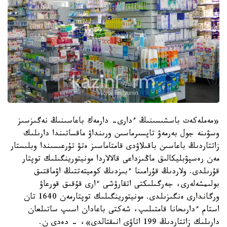
«مەملەكەت باسشىسىنىڭ ءدارى- دارمەك باعاسىنىڭ نەگىزسىز
وسۋىنە جول بەرمەۋ تاپسىرماسىن ورىنداۋ ماقساتىندا دارىلىك
زاتتاردىڭ باعاسىن باقىلاۋدى قامتاماسىز ەتۋ تۇرعىسىندا وبلىستار
مەن رەسپۋبليكالىق ماڭىزداعى قالالاردا مونيتورينگىلىك توپتار
قۇرىلدى. ولاردىڭ قۇرامىنا ءبىزدىڭ كوميتەتتىڭ اۋماقتىق
بولىمشەلەرى، جەرگىلىكتى اتقارۋشى ءارى قۇقىق قورعاۋ
ورگاندارى ەنگىزىلدى. مونيتورينگىلىك توپتارمەن 1640 تان
استام ءدارىحانا قامتىلىپ، شەكتى باعادان اسىپ ساتىلعان
دارىلىك زاتتاردىڭ 199 اتاۋى انىقتالدى»، - دەدى ن.