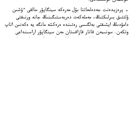
كۇنىمەن قۇتتىقتادى.
- پرەزيدەنت جەدەلحاتتا بۇل مەرەكە سينگاپۋر حالقى ءۇشىن
ۇلتتىق بىرلىكتىڭ، مەملەكەت دەربەستىگىنىڭ جانە ورنىقتى
دامۋدىڭ ايشىقتى بەلگىسى رەتىندە ەرەكشە مانگە يە ەكەنىن اتاپ
وتكەن. سونىمەن قاتار قازاقستان مەن سينگاپۋر اراسىنداعى
دوستىققا جانە ءوزارا تۇسىنىستىككە نەگىزدەلگەن سان قىرلى
ىنتىماقتاستىق قوس حالىقتىڭ يگىلىگى جولىندا ۇدايى دامي
بەرەتىنىنە سەنىم ءبىلدىردى،-دەلىنگەن اقپاراتتا.
قاسىم-جومارت توقايەۆ تارمان شانمۋگاراتنامنىڭ جاۋاپتى
قىزمەتىنە تولايىم تابىس، ال دوستاس سينگاپۋر حالقىنا قۇت-
بەرەكە تىلەدى.
بيلىك جانە ساياسات
سىرتقى ساياسات
ريزابەك نۇسىپبەك ۇلى
اۆتور