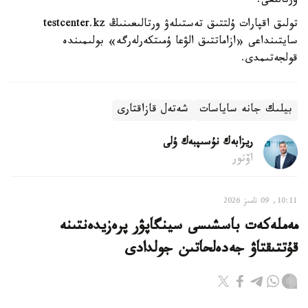
ورتالىعى.
تولىق اقپارات ۇلتتىق تەستىلەۋ ورتالىعىنىڭ testcenter.kz
سايتىنداعى «ازاماتتىق الۋعا ۇمىتكەرلەرگە» بولىمىندە
قولجەتىمدى.
بيلىك جانە ساياسات
شەتەل قازاقتارى
ريزابەك نۇسىپبەك ۇلى
اۆتور
10:11, 09 تامىز 2026
مەملەكەت باسشىسى سينگاپۋر پرەزيدەنتىنە
قۇتتىقتاۋ جەدەلحاتىن جولدادى