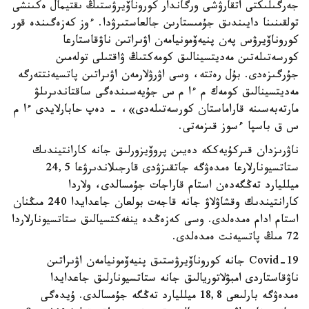
جەرگىلىكتى اتقارۋشى ورگاندار كوروناۆيرۋستىڭ ىقتيمال ەكىنشى
تولقىنىنا دايىندىق جۇمىستارىن جالعاستىرۋدا. ءوز كەزەگىندە قور
كوروناۆيرۋس پەن پنيەۆمونيامەن اۋىراتىن ناۋقاستارعا
كورسەتىلەتىن مەديتسينالىق كومەكتىڭ ۋاقتىلى تولەمىن
جۇرگىزەدى. بۇل رەتتە، وسى اۋرۋلارمەن اۋىراتىن پاتسيەنتتەرگە
مەديتسينالىق كومەك م ءا م س جۇيەسىندەگى ساقتاندىرىلۋ
مارتەبەسىنە قاراماستان كورسەتىلەدى»، - دەپ حابارلايدى ءا م
س ق باسپا ءسوز قىزمەتى.
ناۋرىزدان قىركۇيەككە دەيىن پروۆيزورلىق جانە كارانتيندىك
ستاتسيونارلارعا ەمدەۋگە جاتقىزۋدى قارجىلاندىرۋعا 24,5
ميلليارد تەڭگەدەن استام قاراجات جۇمسالدى، ولاردا
كارانتيندىك وقشاۋلاۋ جانە قاجەت بولعان جاعدايدا 240 مىڭنان
استام ادام ەمدەلدى. وسى كەزەڭدە ينفەكتسيالىق ستاتسيونارلاردا
72 مىڭ پاتسيەنت ەمدەلدى.
Covid-19 جانە كوروناۆيرۋستىق پنيەۆمونيامەن اۋىراتىن
ناۋقاستاردى امبۋلاتوريالىق جانە ستاتسيونارلىق جاعدايدا
ەمدەۋگە بارلىعى 18,8 ميلليارد تەڭگە جۇمسالدى. ۇيدەگى