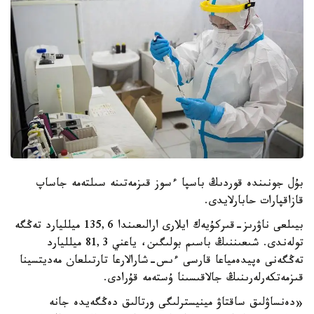
بۇل جونىندە قوردىڭ باسپا ءسوز قىزمەتىنە سىلتەمە جاساپ
قازاقپارات حابارلايدى.
بيىلعى ناۋرىز-قىركۇيەك ايلارى ارالىعىندا 135,6 ميلليارد تەڭگە
تولەندى. شىعىننىڭ باسىم بولىگىن، ياعني 81,3 ميلليارد
تەڭگەنى ەپيدەمياعا قارسى ءىس-شارالارعا تارتىلعان مەديتسينا
قىزمەتكەرلەرىنىڭ جالاقىسىنا ۇستەمە قۇرادى.
«دەنساۋلىق ساقتاۋ مينيسترلىگى ورتالىق دەڭگەيدە جانە