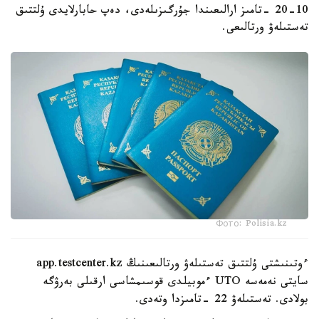
10-20 -تامىز ارالىعىندا جۇرگىزىلەدى، دەپ حابارلايدى ۇلتتىق
تەستىلەۋ ورتالىعى.
Фото: Polisia.kz
ءوتىنىشتى ۇلتتىق تەستىلەۋ ورتالىعىنىڭ app.testcenter.kz
سايتى نەمەسە UTO ءموبيلدى قوسىمشاسى ارقىلى بەرۋگە
بولادى. تەستىلەۋ 22 -تامىزدا وتەدى.