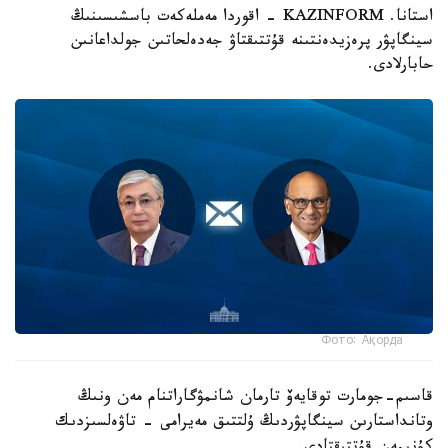
استانا. KAZINFORM - اقوردا مەملەكەت باسشىسىنىڭ
سينگاپۋر پرەزيدەنتىنە قۇتتىقتاۋ جەدەلحاتىن جولداعانىن
حابارلادى.
Фото: Ақорда
قاسىم-جومارت توقايەۆ تارمان شانمۋگاراتنام مەن ونىڭ
وتانداستارىن سينگاپۋردىڭ ۇلتتىق مەيرامى - تاۋەلسىزدىك