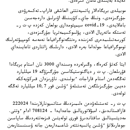
كەيدە بەيىندى مامان كىرەدى.
موبيلدى بريگادالار پاتسيەنتتى العاشقى قاراپ-تەكسەرۋدى
جۇرگىزەدى، ونىڭ جاي-كۇيىنىڭ اۋىرلىق دارەجەسىن
باعالايدى، covid-19 سيمپتومدارى بولعان كەزدە پ ت ر-
تەستكە ماتەريال الادى، پۋلسوكسيمەتريا جۇرگىزەدى،
كورسەتىلىمدەرى كەزىندە رەنتگەنوگرافياعا نەمەسە كومپيۋتەرلىك
توموگرافياعا جولداما بەرە الادى، دارىلىك زاتتاردى تاعايىنداي
الادى.
ايتا كەتۋ كەرەك، وڭىرلەردە وسىنداي 3000 نان استام بريگادا
قۇرىلعان. پ ت ر دياگنوستيكاسىن جۇرگىزۋگە 19 ميلليارد
تەڭگەدەن استام قاراجات ءبولىندى. ناۋرىزدان قىركۇيەككە
دەيىن جۇرگىزىلگەن تەستىلەۋ ءۇشىن قور 10,7 ميلليارد تەڭگە
تولەدى.
پ ت ر- تەستىلەۋدەن ەلىمىزدىڭ ستاتسيونارلارىندا 222024
قازاقستاندىق، امبۋلاتوريالىق جاعدايدا - 708124 ادام ءوتتى.
مەديتسينالىق ساقتاندىرۋ قورى تولەيتىن قىزمەتتەردىڭ ساپاسىن
جوعارىلاتۋ ءۇشىن پاتسيەنتتەر شاعىمدارمەن جانە ۇسىنىستارمەن