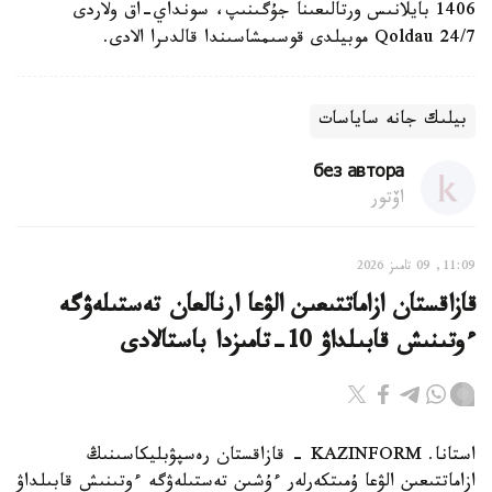
1406 بايلانىس ورتالىعىنا جۇگىنىپ، سونداي-اق ولاردى
Qoldau 24/7 موبيلدى قوسىمشاسىندا قالدىرا الادى.
بيلىك جانە ساياسات
без автора
اۆتور
11:09, 09 تامىز 2026
قازاقستان ازاماتتىعىن الۋعا ارنالعان تەستىلەۋگە
ءوتىنىش قابىلداۋ 10-تامىزدا باستالادى
استانا. KAZINFORM - قازاقستان رەسپۋبليكاسىنىڭ
ازاماتتىعىن الۋعا ۇمىتكەرلەر ءۇشىن تەستىلەۋگە ءوتىنىش قابىلداۋ