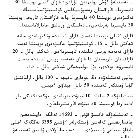
- تەستىلەۋ ءۇش بولىمنەن تۇرادى: قازاق ءتىلى بويىنشا 30
تاپسىرما، قازاقستان رەسپۋبليكاسى كونستيتۋتسياسىنىڭ
نەگىزدەرى بويىنشا 40 تاپسىرما جانە قازاقستان تاريحى بويىنشا
30 تاپسىرما بەرىلەدى،-دەلىنگەن ورتالىق حابارلاماسىندا.
قازاق ءتىلى بويىنشا تەست قازاق تىلىندە وتكىزىلەدى جانە
شەكتى بالل - 15. كونستيتۋتسيا نەگىزدەرى بويىنشا تەست
قازاق نەمەسە ورىس تىلىندە تاپسىرىلادى، شەكتى بالل - 20.
قازاقستان تاريحىنان دا قازاق نەمەسە ورىس تىلىندە تەست
تاپسىرۋعا بولادى، بۇل بولىمدەگى شەكتى بالل - 15.
جالپى تەستىلەۋدە ەڭ جوعارى ناتيجە - 100 بالل. ازاماتتىق
الۋعا ۇمىتكەر كەمىندە 50 بالل جيناۋى ءتيىس.
تەستىلەۋگە 2 ساعات 10 مينۋت بەرىلەدى. مۇگەدەكتىگى بار
ادامدارعا قوسىمشا 30 مينۋت قاراستىرىلعان.
- تەستىلەۋگە قاتىسۋ قۇنى - 14693 تەڭگە. دايىندىعىن
جاقسارتقىسى كەلەتىن ۇمىتكەرلەر ءۇشىن 3355 تەڭگەگە اقىلى
بايقاۋ سىناعى ۇسىنىلادى، - دەپ حابارلادى ۇلتتىق تەستىلەۋ