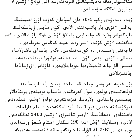
ستاتسيوناردىڭ مەديتسينالىق قىزمەتتەرىنە اقى تولەۋ ءۇشىن 9
ميلليون تەڭگە جۇمسالدى.
ۇيدە ەمدەۋدى وكپە %30 دان اسپاعان كەزدە اۋرۋ اعىمىنىڭ
جەڭىل ءتۇرى بار پاتسيەنتتەر الادى. كۇن سايىن ۋچاسكەلىك
دارىگەرلەر ولاردىڭ جاعدايىن باعالاۋ ءۇشىن قوڭىراۋ شالادى، كەم
دەگەندە ءۇش كۇندە ءبىر رەت بەينە كەڭەس بەرىلەدى،
قاجەتتى راسىمدەر دە كورسەتىلەدى. ەگەر جاعداي ناشارلاسا،
مىسالى، ءۇش-بەس كۇن ىشىندە تەمپەراتۋرا تومەندەمەسە،
تىنىس الۋ جانە تاحيكارديا جوعارىلايدى، ناۋقاس اۋرۋحاناعا
جاتقىزىلادى.
بۇل قىزمەتتەر وسى جىلدىڭ شىلدە ايىنان باستاپ حالىققا
قولجەتىمدى بولدى. سول كەزەڭنەن باستاپ موبيلدى بريگادالار
جۇمىسىن باستادى. ولاردىڭ قىزمەتتەرىن تولەۋ ءۇشىن شىلدەدەن
قىركۇيەككە دەيىن قور 1 ميلليارد تەڭگەدەن استام قاراجات
باعىتتادى. ەمحانانىڭ ءاربىر شاقىرۋى ءۇشىن 5400 تەڭگەدەن
الادى، وسىلايشا ءۇش ايدا 190 مىڭنان استام شىعۋ ورىندالدى.
موبيلدى بريگادانىڭ قۇرامىنا دارىگەر جانە / نەمەسە مەدبيكە،