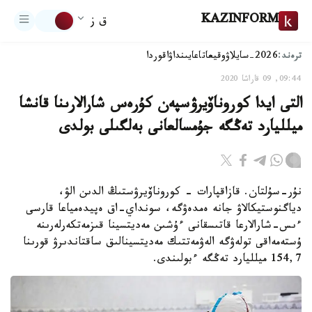
KAZINFORM
ق ز
ترەند:
2026-سايلاۋ
وقيعا
تاعايىنداۋ
اقوردا
09:44, 09 قاراشا 2020
التى ايدا كوروناۆيرۋسپەن كۇرەس شارالارىنا قانشا
ميلليارد تەڭگە جۇمسالعانى بەلگىلى بولدى
نۇر-سۇلتان. قازاقپارات - كوروناۆيرۋستىڭ الدىن الۋ،
دياگنوستيكالاۋ جانە ەمدەۋگە، سونداي-اق ەپيدەمياعا قارسى
ءىس-شارالارعا قاتىسقانى ءۇشىن مەديتسينا قىزمەتكەرلەرىنە
ۇستەمەاقى تولەۋگە الەۋمەتتىك مەديتسينالىق ساقتاندىرۋ قورىنا
154,7 ميلليارد تەڭگە ءبولىندى.